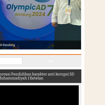
Joko Widodo selaku Presiden RI membuka Acara Muktamar
hadir di dalam stadion
novasi Pendidikan karakter anti korupsi SD
uhammadiyah 1 Ketelan