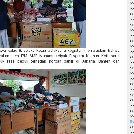
>>
>>
>>
>>
>>
>>
>>
>>
>>
iswa kelas 8, selaku ketua pelaksana kegiatan menjelaskan bahwa
>>
garakan oleh IPM SMP Muhammadiyah Program Khusus Kottabarat
>>
tuk rasa peduli terhadap korban banjir di Jakarta, Banten dan
>>
>>
>>
>>
>>
>>
>>
>>
>>
>>
>>
SM
>>
>>