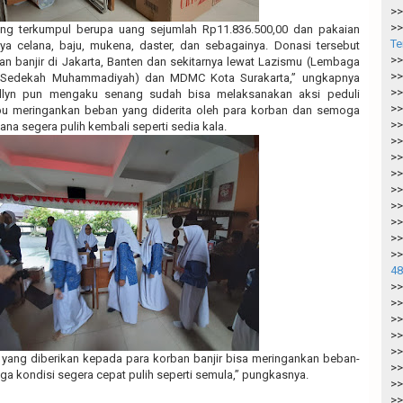
>>
>>
ang terkumpul berupa uang sejumlah Rp11.836.500,00 dan pakaian
Te
ya celana, baju, mukena, daster, dan sebagainya. Donasi tersebut
>>
n banjir di Jakarta, Banten dan sekitarnya lewat Lazismu (Lembaga
>>
n Sedekah Muhammadiyah) dan MDMC Kota Surakarta,” ungkapnya
>>
dlyn pun mengaku senang sudah bisa melaksanakan aksi peduli
>>
u meringankan beban yang diderita oleh para korban dan semoga
>>
na segera pulih kembali seperti sedia kala.
>>
>>
>>
>>
>>
>>
>>
>>
48
>>
>>
>>
>>
>>
yang diberikan kepada para korban banjir bisa meringankan beban-
>>
 kondisi segera cepat pulih seperti semula,” pungkasnya.
>>
>>