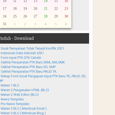
10
11
12
13
14
15
16
17
18
19
20
21
22
23
24
25
26
27
28
29
30
31
1
2
3
4
5
6
nduh - Download
Surat Pernyataan Tidak Terjadi Konflik 2021
Instrumen Data Sekolah 2021
Form Input PTK GTK Cabdin
Ceklist Persyaratan PTK Baru SMA, MA,SMK
Ceklist Persyaratan PTK Baru SD, SMP
Ceklist Persyaratan PTK Baru PAUD TK
Rekap Form Excel Pengajuan Input PTK Baru TK, PAUD, SD,
MP
Materi 1 BLC
Materi 2 Pengenalan HTML (BLC)
Materi 2 Web Editor (BLC)
News Template
Pro News Template
Materi 3 BLC ( Membuat Email )
Materi 3 BLC ( Membuat Blog )