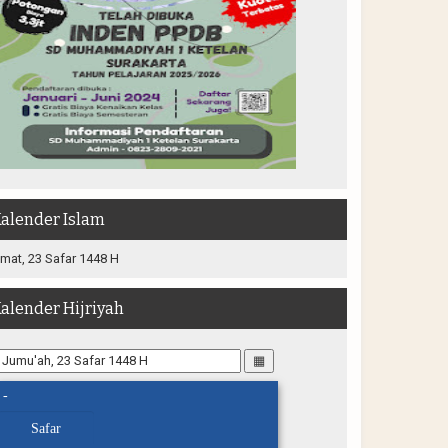
alender Islam
mat, 23 Safar 1448 H
alender Hijriyah
▦
-