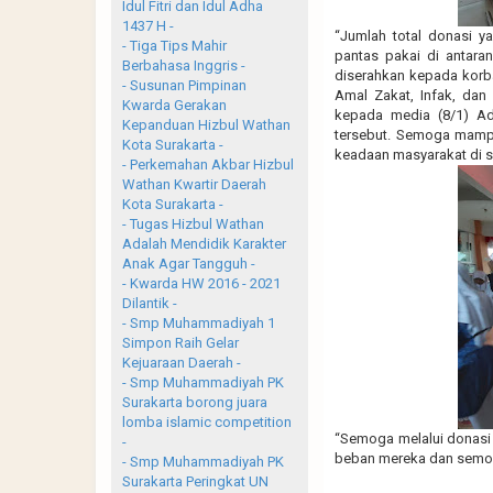
Idul Fitri dan Idul Adha
1437 H -
“Jumlah total donasi y
- Tiga Tips Mahir
pantas pakai di antaran
Berbahasa Inggris -
diserahkan kepada korba
- Susunan Pimpinan
Amal Zakat, Infak, da
Kwarda Gerakan
kepada media (8/1) A
Kepanduan Hizbul Wathan
tersebut. Semoga mamp
Kota Surakarta -
keadaan masyarakat di sa
- Perkemahan Akbar Hizbul
Wathan Kwartir Daerah
Kota Surakarta -
- Tugas Hizbul Wathan
Adalah Mendidik Karakter
Anak Agar Tangguh -
- Kwarda HW 2016 - 2021
Dilantik -
- Smp Muhammadiyah 1
Simpon Raih Gelar
Kejuaraan Daerah -
- Smp Muhammadiyah PK
Surakarta borong juara
lomba islamic competition
“Semoga melalui donasi 
-
beban mereka dan semoga
- Smp Muhammadiyah PK
Surakarta Peringkat UN