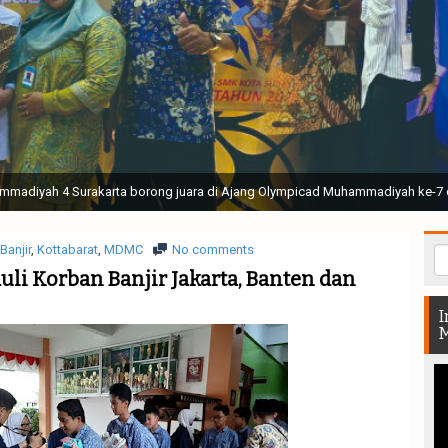
ak Suci Perguruan Muhammadiyah ( TSPM ) di Stadion Manahan Solo || Ir. H. 
rtunjukan bendera dan tari memukau seluruh Muktamar dan Muktamirin yang 
Banjir
,
Kottabarat
,
MDMC
No comments
uli Korban Banjir Jakarta, Banten dan
I
M