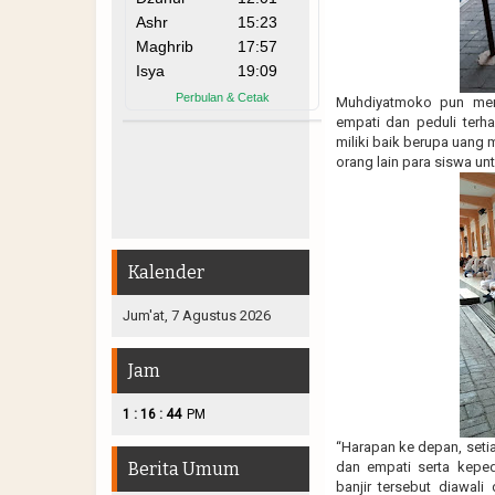
Muhdiyatmoko pun me
empati dan peduli ter
miliki baik berupa uang
orang lain para siswa u
Kalender
Jum'at, 7 Agustus 2026
Jam
:
:
1
16
45
PM
“Harapan ke depan, seti
Berita Umum
dan empati serta keped
banjir tersebut diawal