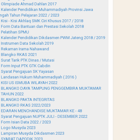
Olimpiade Ahmad Dahlan 2017
Kalender Pendidikan Muhammadiyah Provinsi Jawa
ngah Tahun Pelajaran 2022 / 2023
Kisi - Kisi Akhlaq SMK Ciri Khusus 2017 / 2018
Form Data Bantuan dan Prestasi Sekolah 2018
Pelatihan SPMU
Kalender Pendidikan Dikdasmen PWM Jateng 2018 / 2019
Instrumen Data Sekolah 2019
Rekaman Irama Nahawand
Blangko RKAS 2021
Surat Tarik PTK Dinas / Mutasi
Form Input PTK GTK Cabdin
Syarat Pengajuan SK Yayasan
Landasan Hukum Muhammadiyah ( 2016 )
KISI US ISMUBA WILAYAH 2022
BLANGKO DAYA TAMPUNG PENGGEMBIRA MUKTAMAR
 TAHUN 2022
BLANGKO PAKTA INTEGRITAS
BLANGKO RKAS 2022/2023
EDARAN MENCHANDISE MUKTAMAR KE - 48
Syarat Pengajuan NUPTK JULI - DESEMBER 2022
Form Isian Data 2022 / 2023
Logo Musyda 2023
Lampiran Musyda Dikdasmen 2023
SYARAT DAPODIK 2023