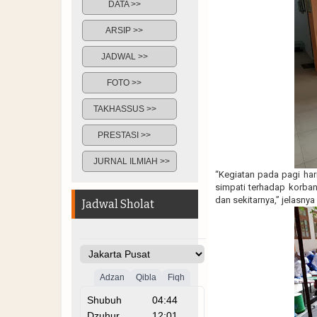
DATA >>
ARSIP >>
JADWAL >>
FOTO >>
TAKHASSUS >>
PRESTASI >>
JURNAL ILMIAH >>
“Kegiatan pada pagi ha
simpati terhadap korban 
dan sekitarnya,” jelasny
Jadwal Sholat