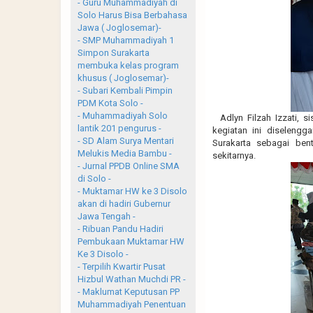
- Guru Muhammadiyah di
Solo Harus Bisa Berbahasa
Jawa ( Joglosemar)-
- SMP Muhammadiyah 1
Simpon Surakarta
membuka kelas program
khusus ( Joglosemar)-
- Subari Kembali Pimpin
PDM Kota Solo -
- Muhammadiyah Solo
Adlyn Filzah Izzati, s
lantik 201 pengurus -
kegiatan ini diseleng
- SD Alam Surya Mentari
Surakarta sebagai ben
Melukis Media Bambu -
sekitarnya.
- Jurnal PPDB Online SMA
di Solo -
- Muktamar HW ke 3 Disolo
akan di hadiri Gubernur
Jawa Tengah -
- Ribuan Pandu Hadiri
Pembukaan Muktamar HW
Ke 3 Disolo -
- Terpilih Kwartir Pusat
Hizbul Wathan Muchdi PR -
- Maklumat Keputusan PP
Muhammadiyah Penentuan