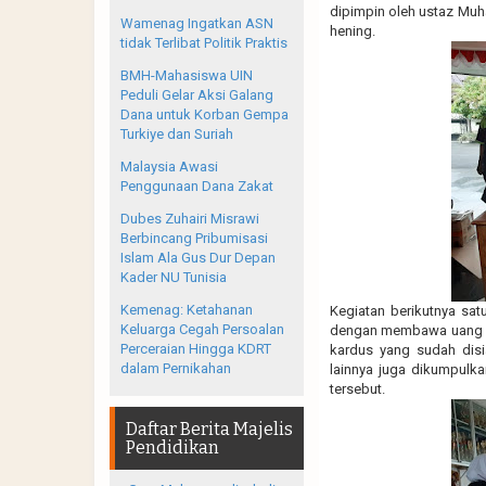
dipimpin oleh ustaz Muh
Wamenag Ingatkan ASN
hening.
tidak Terlibat Politik Praktis
BMH-Mahasiswa UIN
Peduli Gelar Aksi Galang
Dana untuk Korban Gempa
Turkiye dan Suriah
Malaysia Awasi
Penggunaan Dana Zakat
Dubes Zuhairi Misrawi
Berbincang Pribumisasi
Islam Ala Gus Dur Depan
Kader NU Tunisia
Kemenag: Ketahanan
Kegiatan berikutnya sat
Keluarga Cegah Persoalan
dengan membawa uang da
Perceraian Hingga KDRT
kardus yang sudah disia
dalam Pernikahan
lainnya juga dikumpulkan
tersebut.
Daftar Berita Majelis
Pendidikan