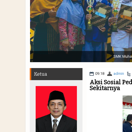
Sabtu, 19 November 2022. (dari kiri) Pertunjukan Tap
Muhammadiyah 48 || Pe
Ketua
09.18
admin
Aksi Sosial Ped
Sekitarnya