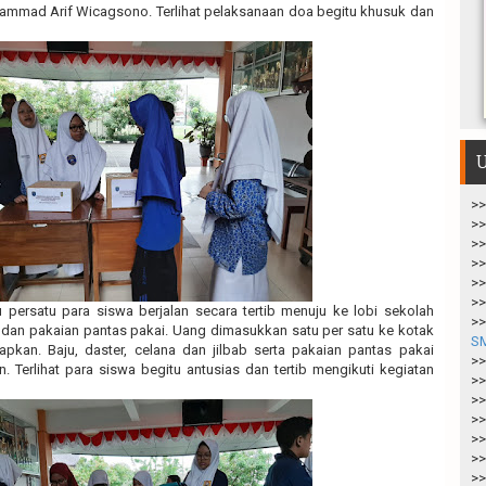
ammad Arif Wicagsono. Terlihat pelaksanaan doa begitu khusuk dan
U
>>
>>
>>
>>
>>
>>
u persatu para siswa berjalan secara tertib menuju ke lobi sekolah
>>
n pakaian pantas pakai. Uang dimasukkan satu per satu ke kotak
S
pkan. Baju, daster, celana dan jilbab serta pakaian pantas pakai
>>
. Terlihat para siswa begitu antusias dan tertib mengikuti kegiatan
>>
>>
>>
>>
>>
>>