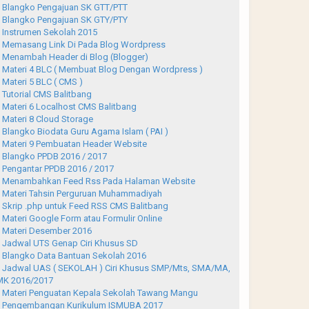
Blangko Pengajuan SK GTT/PTT
Blangko Pengajuan SK GTY/PTY
Instrumen Sekolah 2015
Memasang Link Di Pada Blog Wordpress
Menambah Header di Blog (Blogger)
Materi 4 BLC ( Membuat Blog Dengan Wordpress )
Materi 5 BLC ( CMS )
Tutorial CMS Balitbang
Materi 6 Localhost CMS Balitbang
Materi 8 Cloud Storage
Blangko Biodata Guru Agama Islam ( PAI )
Materi 9 Pembuatan Header Website
Blangko PPDB 2016 / 2017
Pengantar PPDB 2016 / 2017
Menambahkan Feed Rss Pada Halaman Website
Materi Tahsin Perguruan Muhammadiyah
Skrip .php untuk Feed RSS CMS Balitbang
Materi Google Form atau Formulir Online
Materi Desember 2016
Jadwal UTS Genap Ciri Khusus SD
Blangko Data Bantuan Sekolah 2016
Jadwal UAS ( SEKOLAH ) Ciri Khusus SMP/Mts, SMA/MA,
K 2016/2017
Materi Penguatan Kepala Sekolah Tawang Mangu
Pengembangan Kurikulum ISMUBA 2017