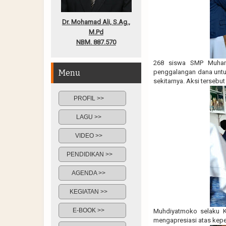
Dr. Mohamad Ali, S.Ag.,
M.Pd
NBM. 887.570
268 siswa SMP Muhamm
Menu
penggalangan dana untuk
sekitarnya. Aksi tersebu
PROFIL >>
LAGU >>
VIDEO >>
PENDIDIKAN >>
AGENDA >>
KEGIATAN >>
E-BOOK >>
Muhdiyatmoko selaku 
mengapresiasi atas keped