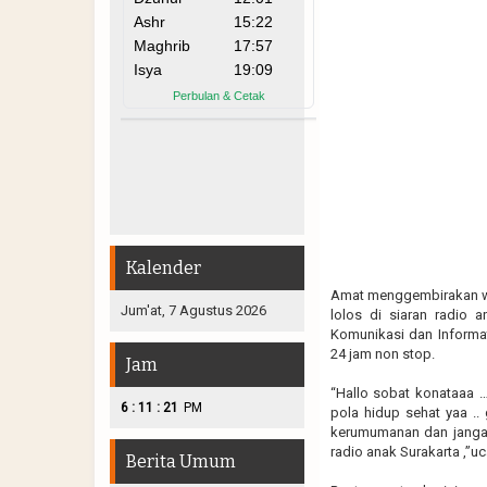
Kalender
Amat menggembirakan war
Jum'at, 7 Agustus 2026
lolos di siaran radio 
Komunikasi dan Informat
24 jam non stop.
Jam
“Hallo sobat konataaa …
:
:
6
11
22
PM
pola hidup sehat yaa ..
kerumumanan dan jangan 
radio anak Surakarta ,”u
Berita Umum