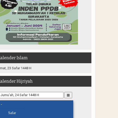
alender Islam
mat, 23 Safar 1448 H
alender Hijriyah
▦
-