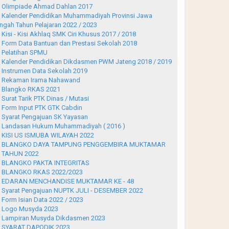
Olimpiade Ahmad Dahlan 2017
Kalender Pendidikan Muhammadiyah Provinsi Jawa
ngah Tahun Pelajaran 2022 / 2023
Kisi - Kisi Akhlaq SMK Ciri Khusus 2017 / 2018
Form Data Bantuan dan Prestasi Sekolah 2018
Pelatihan SPMU
Kalender Pendidikan Dikdasmen PWM Jateng 2018 / 2019
Instrumen Data Sekolah 2019
Rekaman Irama Nahawand
Blangko RKAS 2021
Surat Tarik PTK Dinas / Mutasi
Form Input PTK GTK Cabdin
Syarat Pengajuan SK Yayasan
Landasan Hukum Muhammadiyah ( 2016 )
KISI US ISMUBA WILAYAH 2022
BLANGKO DAYA TAMPUNG PENGGEMBIRA MUKTAMAR
 TAHUN 2022
BLANGKO PAKTA INTEGRITAS
BLANGKO RKAS 2022/2023
EDARAN MENCHANDISE MUKTAMAR KE - 48
Syarat Pengajuan NUPTK JULI - DESEMBER 2022
Form Isian Data 2022 / 2023
Logo Musyda 2023
Lampiran Musyda Dikdasmen 2023
SYARAT DAPODIK 2023