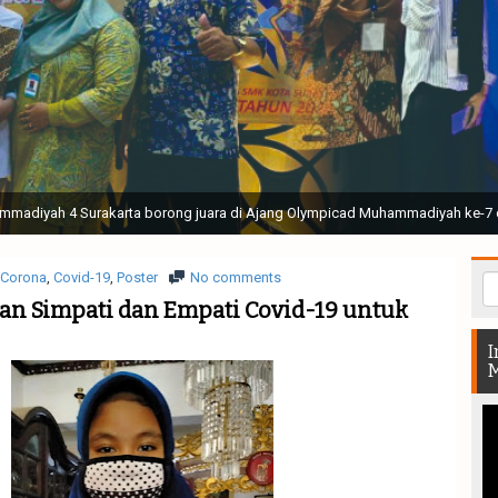
ak Suci Perguruan Muhammadiyah ( TSPM ) di Stadion Manahan Solo || Ir. H. 
rtunjukan bendera dan tari memukau seluruh Muktamar dan Muktamirin yang 
Corona
,
Covid-19
,
Poster
No comments
an Simpati dan Empati Covid-19 untuk
I
M