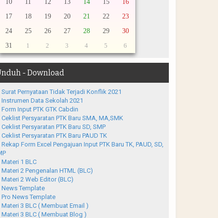
10
11
12
13
14
15
16
17
18
19
20
21
22
23
24
25
26
27
28
29
30
31
1
2
3
4
5
6
nduh - Download
Surat Pernyataan Tidak Terjadi Konflik 2021
Instrumen Data Sekolah 2021
Form Input PTK GTK Cabdin
Ceklist Persyaratan PTK Baru SMA, MA,SMK
Ceklist Persyaratan PTK Baru SD, SMP
Ceklist Persyaratan PTK Baru PAUD TK
Rekap Form Excel Pengajuan Input PTK Baru TK, PAUD, SD,
MP
Materi 1 BLC
Materi 2 Pengenalan HTML (BLC)
Materi 2 Web Editor (BLC)
News Template
Pro News Template
Materi 3 BLC ( Membuat Email )
Materi 3 BLC ( Membuat Blog )