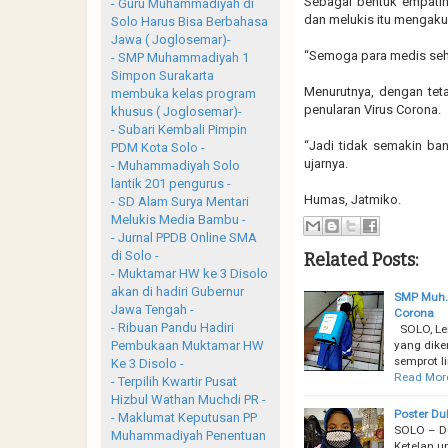
Sebagai bentuk empati
- Guru Muhammadiyah di
dan melukis itu mengaku
Solo Harus Bisa Berbahasa
Jawa ( Joglosemar)-
“Semoga para medis seha
- SMP Muhammadiyah 1
Simpon Surakarta
Menurutnya, dengan tet
membuka kelas program
penularan Virus Corona.
khusus ( Joglosemar)-
- Subari Kembali Pimpin
“Jadi tidak semakin ba
PDM Kota Solo -
ujarnya.
- Muhammadiyah Solo
lantik 201 pengurus -
Humas, Jatmiko.
- SD Alam Surya Mentari
Melukis Media Bambu -
- Jurnal PPDB Online SMA
di Solo -
Related Posts:
- Muktamar HW ke 3 Disolo
akan di hadiri Gubernur
SMP Muh.
Jawa Tengah -
Corona
- Ribuan Pandu Hadiri
SOLO, Le
yang dik
Pembukaan Muktamar HW
semprot 
Ke 3 Disolo -
Read Mor
- Terpilih Kwartir Pusat
Hizbul Wathan Muchdi PR -
Poster Du
- Maklumat Keputusan PP
SOLO – D
Muhammadiyah Penentuan
Ketelan u