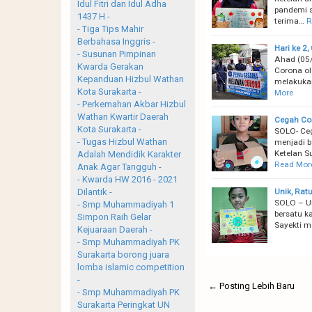
Idul Fitri dan Idul Adha
pandemi 
1437 H -
terima…
R
- Tiga Tips Mahir
Berbahasa Inggris -
Hari ke 2
- Susunan Pimpinan
Ahad (05/
Kwarda Gerakan
Corona o
Kepanduan Hizbul Wathan
melakukan
Kota Surakarta -
More
- Perkemahan Akbar Hizbul
Wathan Kwartir Daerah
Cegah Cor
Kota Surakarta -
SOLO- Ceg
- Tugas Hizbul Wathan
menjadi b
Ketelan S
Adalah Mendidik Karakter
Read Mor
Anak Agar Tangguh -
- Kwarda HW 2016 - 2021
Unik, Rat
Dilantik -
SOLO – Un
- Smp Muhammadiyah 1
bersatu k
Simpon Raih Gelar
Sayekti m
Kejuaraan Daerah -
- Smp Muhammadiyah PK
Surakarta borong juara
lomba islamic competition
-
← Posting Lebih Baru
- Smp Muhammadiyah PK
Surakarta Peringkat UN