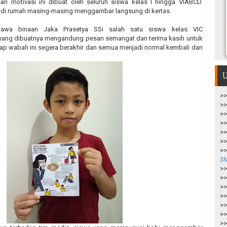
san motivasi ini dibuat oleh seluruh siswa kelas I hingga VIABCD.
di rumah masing-masing menggambar langsung di kertas.
bawa binaan Jaka Prasetya SSi salah satu siswa kelas VIC
ang dibuatnya mengandung pesan semangat dan terima kasih untuk
arap wabah ini segera berakhir dan semua menjadi normal kembali dan
U
>>
>>
>>
>>
>>
>>
>>
S
>>
>>
>>
>>
>>
>>
>>