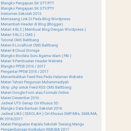
Blangko Pengajuan SK GTT/PTT
Blangko Pengajuan SK GTY/PTY
Instrumen Sekolah 2015
Memasang Link Di Pada Blog Wordpress
Menambah Header di Blog (Blogger)
Materi 4 BLC ( Membuat Blog Dengan Wordpress )
Materi 5 BLC ( CMS )
Tutorial CMS Balitbang
Materi 6 Localhost CMS Balitbang
Materi 8 Cloud Storage
Blangko Biodata Guru Agama Islam ( PAI )
Materi 9 Pembuatan Header Website
Blangko PPDB 2016 / 2017
Pengantar PPDB 2016 / 2017
Menambahkan Feed Rss Pada Halaman Website
Materi Tahsin Perguruan Muhammadiyah
Skrip .php untuk Feed RSS CMS Balitbang
Materi Google Form atau Formulir Online
Materi Desember 2016
Jadwal UTS Genap Ciri Khusus SD
Blangko Data Bantuan Sekolah 2016
Jadwal UAS ( SEKOLAH ) Ciri Khusus SMP/Mts, SMA/MA,
K 2016/2017
Materi Penguatan Kepala Sekolah Tawang Mangu
Pengembangan Kurikulum ISMUBA 2017