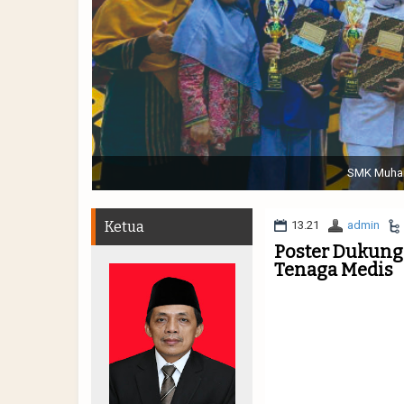
Sabtu, 19 November 2022. (dari kiri) Pertunjukan Tap
Muhammadiyah 48 || Pe
Ketua
13.21
admin
Poster Dukung
Tenaga Medis