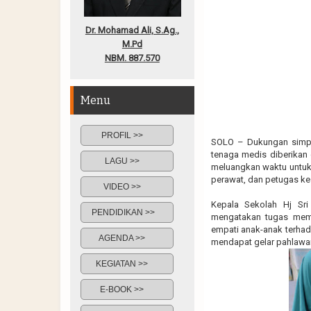
Dr. Mohamad Ali, S.Ag.,
M.Pd
NBM. 887.570
Menu
PROFIL >>
SOLO – Dukungan simpa
tenaga medis diberikan
LAGU >>
meluangkan waktu untuk
perawat, dan petugas kes
VIDEO >>
Kepala Sekolah Hj Sri
PENDIDIKAN >>
mengatakan tugas memb
empati anak-anak terhad
AGENDA >>
mendapat gelar pahlawa
KEGIATAN >>
E-BOOK >>