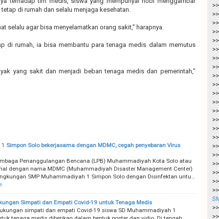
nya terhadap tim medis, siswa yang mempunyai hobi menggambar
>>
 tetap di rumah dan selalu menjaga kesehatan.
>>
>>
t selalu agar bisa menyelamatkan orang sakit,” harapnya.
>>
>>
ap di rumah, ia bisa membantu para tenaga medis dalam memutus
>>
>>
>>
nyak yang sakit dan menjadi beban tenaga medis dan pemerintah,”
>>
>>
>>
>>
>>
>>
>>
>>
 1 Simpon Solo bekerjasama dengan MDMC, cegah penyebaran Virus
>>
>>
mbaga Penanggulangan Bencana (LPB) Muhammadiyah Kota Solo atau
>>
enal dengan nama MDMC (Muhammadiyah Disaster Management Center)
>>
lingkungan SMP Muhammadiyah 1 Simpon Solo dengan Disinfektan untu…
>>
e
>>
SM
kungan Simpati dan Empati Covid-19 untuk Tenaga Medis
>>
ukungan simpati dan empati Covid-19 siswa SD Muhammadiyah 1
>>
ntuk tenaga medis diberikan dalam bentuk poster dan vidio. Di tengah