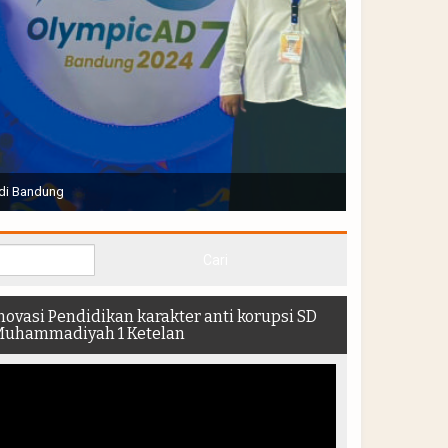
Joko Widodo selaku Presiden RI membuka Acara Muktamar
hadir di dalam stadion
novasi Pendidikan karakter anti korupsi SD
uhammadiyah 1 Ketelan