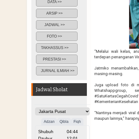
DATA >>
ARSIP >>
JADWAL >>
FOTO >>
TAKHASSUS >>
“Melalui wali kelas, 
terdepan penanganan Vir
PRESTASI >>
Jatmiko menambahkan, p
JURNAL ILMIAH >>
masing-masing.
Juga upload foto di m
Jadwal Sholat
Whatshappgroup, se
#SatuKertasCegahCovi
#KementerianKesehatan
“Nantinya menjadi viral
maupun lainnya,” harapny