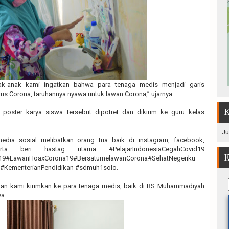
anak-anak kami ingatkan bahwa para tenaga medis menjadi garis
us Corona, taruhannya nyawa untuk lawan Corona,” ujarnya.
K
oster karya siswa tersebut dipotret dan dikirim ke guru kelas
Ju
edia sosial melibatkan orang tua baik di instagram, facebook,
rta beri hastag utama #PelajarIndonesiaCegahCovid19
K
d19#LawanHoaxCorona19#BersatumelawanCorona#SehatNegeriku
 #KementerianPendidikan #sdmuh1solo.
 dan kami kirimkan ke para tenaga medis, baik di RS Muhammadiyah
a.