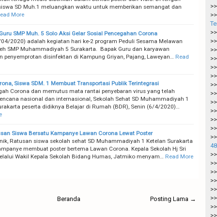
>>
siswa SD Muh.1 meluangkan waktu untuk memberikan semangat dan
ead More
>>
Te
>>
, Guru SMP Muh. 5 Solo Aksi Gelar Sosial Pencegahan Corona
>>
04/2020) adalah kegiatan hari ke-2 program Peduli Sesama Melawan
leh SMP Muhammadiyah 5 Surakarta. Bapak Guru dan karyawan
>>
 penyemprotan disinfektan di Kampung Griyan, Pajang, Laweyan…
Read
>>
>>
>>
ona, Siswa SDM. 1 Membuat Transportasi Publik Terintegrasi
>>
ah Corona dan memutus mata rantai penyebaran virus yang telah
>>
encana nasional dan internasional, Sekolah Sehat SD Muhammadiyah 1
>>
urakarta peserta didiknya Belajar di Rumah (BDR), Senin (6/4/2020)…
>>
e
>>
>>
usan Siswa Bersatu Kampanye Lawan Corona Lewat Poster
>>
ik, Ratusan siswa sekolah sehat SD Muhammadiyah 1 Ketelan Surakarta
48
ampanye membuat poster bertema Lawan Corona. Kepala Sekolah Hj Sri
>>
elalui Wakil Kepala Sekolah Bidang Humas, Jatmiko menyam…
Read More
>>
>>
>>
>>
>>
Beranda
Posting Lama →
>>
>>