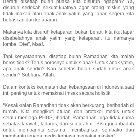
Berarti disetiap bulan puasa kita disuruh ngapain? Ya,
disuruh sedekah sekuat-kuatnya agar orang miskin yang
tidak makan atau anak-anak yatim yang lapar, segera kita
bebaskan dari kelaparan.
Makanya kita disuruh kelaparan, bukan berarti kita ikut lapar
disebelahnya anak yatim yang kelaparan, itu namanya
lomba “Diet”, Maaf.
Tapi kenyataannya, disetiap bulan Ramadhan kita malah
boros tidak? Terus borosnya untuk siapa? Untuk anak yatim,
apa anak sendiri? Kan sebelas bulan sudah untuk anak
sendiri? Subhana Allah.
Dalam konteks keumatan dan kebangsaan di Indonesia saat
ini, penting untuk memaknai imsak secara holistik.
“Kesakkralan Ramadhan tidak akan berkurang, beribadah di
rumah. Kita mengikuti aturan dan protokol medis untuk
selalu menjaga PHBS, ibadah Ramadhan juga tidak cuma
sebatas tarawih, tadarus, dan silaturahmi. Bisa juga ibadah
untuk membanntu sesama, membagikan sembako dan
membantu tenaga medis terbiasa memakai masker”.