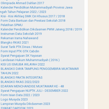
Olimpiade Ahmad Dahlan 2017
Kalender Pendidikan Muhammadiyah Provinsi Jawa
ngah Tahun Pelajaran 2022 / 2023
Kisi - Kisi Akhlaq SMK Ciri Khusus 2017 / 2018
Form Data Bantuan dan Prestasi Sekolah 2018
Pelatihan SPMU
Kalender Pendidikan Dikdasmen PWM Jateng 2018 / 2019
Instrumen Data Sekolah 2019
Rekaman Irama Nahawand
Blangko RKAS 2021
Surat Tarik PTK Dinas / Mutasi
Form Input PTK GTK Cabdin
Syarat Pengajuan SK Yayasan
Landasan Hukum Muhammadiyah ( 2016 )
KISI US ISMUBA WILAYAH 2022
BLANGKO DAYA TAMPUNG PENGGEMBIRA MUKTAMAR
 TAHUN 2022
BLANGKO PAKTA INTEGRITAS
BLANGKO RKAS 2022/2023
EDARAN MENCHANDISE MUKTAMAR KE - 48
Syarat Pengajuan NUPTK JULI - DESEMBER 2022
Form Isian Data 2022 / 2023
Logo Musyda 2023
Lampiran Musyda Dikdasmen 2023
SYARAT DAPODIK 2023