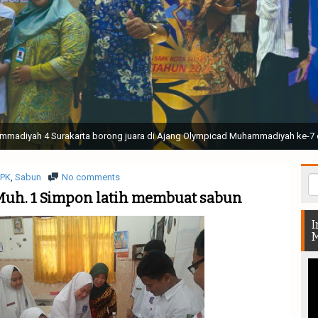
ak Suci Perguruan Muhammadiyah ( TSPM ) di Stadion Manahan Solo || Ir. H. 
rtunjukan bendera dan tari memukau seluruh Muktamar dan Muktamirin yang 
PK
,
Sabun
No comments
Muh. 1 Simpon latih membuat sabun
I
M