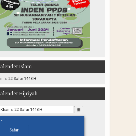
alender Islam
mis, 22 Safar 1448 H
alender Hijriyah
▦
-