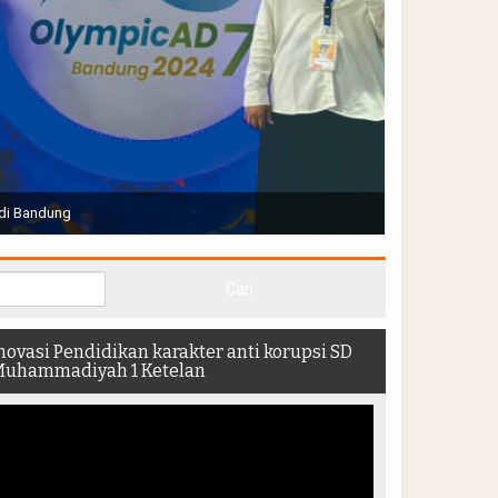
Joko Widodo selaku Presiden RI membuka Acara Muktamar
hadir di dalam stadion
novasi Pendidikan karakter anti korupsi SD
uhammadiyah 1 Ketelan