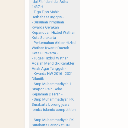
Idul Fitri dan Idul Adha
1437 H -
- Tiga Tips Mahir
Berbahasa Inggris -
- Susunan Pimpinan
Kwarda Gerakan
Kepanduan Hizbul Wathan
Kota Surakarta -
- Perkemahan Akbar Hizbul
Wathan Kwartir Daerah
Kota Surakarta -
- Tugas Hizbul Wathan
Adalah Mendidik Karakter
Anak Agar Tangguh -
- Kwarda HW 2016 - 2021
Dilantik -
- Smp Muhammadiyah 1
Simpon Raih Gelar
Kejuaraan Daerah -
- Smp Muhammadiyah PK
Surakarta borong juara
lomba islamic competition
-
- Smp Muhammadiyah PK
Surakarta Peringkat UN