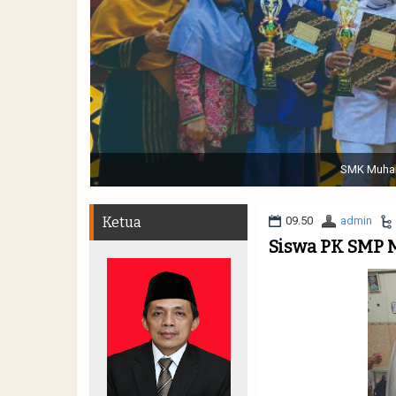
Sabtu, 19 November 2022. (dari kiri) Pertunjukan Tap
Muhammadiyah 48 || Pe
Ketua
09.50
admin
Siswa PK SMP 