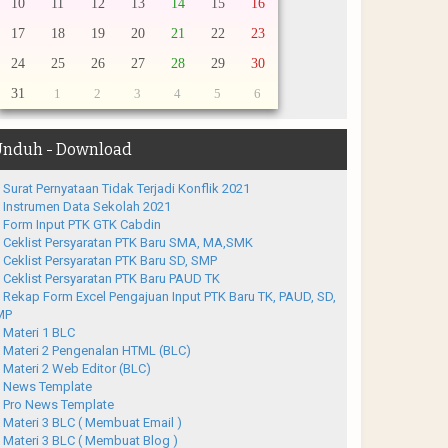
10
11
12
13
14
15
16
17
18
19
20
21
22
23
24
25
26
27
28
29
30
31
1
2
3
4
5
6
nduh - Download
Surat Pernyataan Tidak Terjadi Konflik 2021
Instrumen Data Sekolah 2021
Form Input PTK GTK Cabdin
Ceklist Persyaratan PTK Baru SMA, MA,SMK
Ceklist Persyaratan PTK Baru SD, SMP
Ceklist Persyaratan PTK Baru PAUD TK
Rekap Form Excel Pengajuan Input PTK Baru TK, PAUD, SD,
MP
Materi 1 BLC
Materi 2 Pengenalan HTML (BLC)
Materi 2 Web Editor (BLC)
News Template
Pro News Template
Materi 3 BLC ( Membuat Email )
Materi 3 BLC ( Membuat Blog )