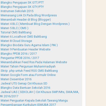
Blangko Pengajuan SK GTT/PTT
Blangko Pengajuan SK GTY/PTY
Instrumen Sekolah 2015
Memasang Link Di Pada Blog Wordpress
Menambah Header di Blog (Blogger)
Materi 4 BLC ( Membuat Blog Dengan Wordpress )
Materi 5 BLC ( CMS )
Tutorial CMS Balitbang
Materi 6 Localhost CMS Balitbang
Materi 8 Cloud Storage
Blangko Biodata Guru Agama Islam ( PAI )
Materi 9 Pembuatan Header Website
Blangko PPDB 2016 / 2017
Pengantar PPDB 2016 / 2017
Menambahkan Feed Rss Pada Halaman Website
Materi Tahsin Perguruan Muhammadiyah
Skrip .php untuk Feed RSS CMS Balitbang
Materi Google Form atau Formulir Online
Materi Desember 2016
Jadwal UTS Genap Ciri Khusus SD
Blangko Data Bantuan Sekolah 2016
Jadwal UAS ( SEKOLAH ) Ciri Khusus SMP/Mts, SMA/MA,
K 2016/2017
Materi Penguatan Kepala Sekolah Tawang Mangu
Pengembangan Kurikulum ISMUBA 2017