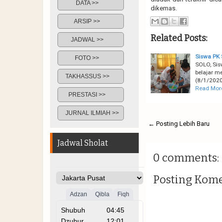
DATA >>
dikemas.
ARSIP >>
Related Posts:
JADWAL >>
Siswa PK
FOTO >>
SOLO, Sis
belajar m
TAKHASSUS >>
(8/1/2020
Read Mor
PRESTASI >>
JURNAL ILMIAH >>
← Posting Lebih Baru
Jadwal Sholat
0 comments:
Posting Kom