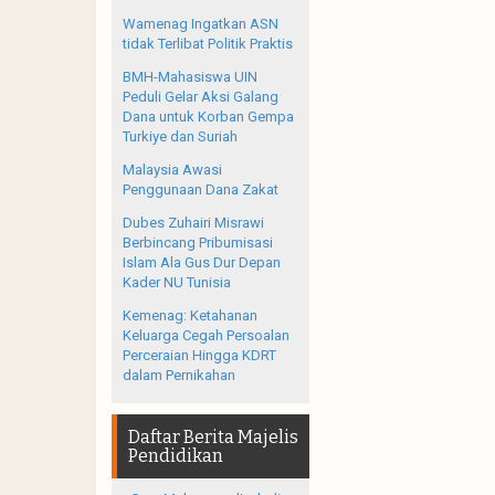
Wamenag Ingatkan ASN
tidak Terlibat Politik Praktis
BMH-Mahasiswa UIN
Peduli Gelar Aksi Galang
Dana untuk Korban Gempa
Turkiye dan Suriah
Malaysia Awasi
Penggunaan Dana Zakat
Dubes Zuhairi Misrawi
Berbincang Pribumisasi
Islam Ala Gus Dur Depan
Kader NU Tunisia
Kemenag: Ketahanan
Keluarga Cegah Persoalan
Perceraian Hingga KDRT
dalam Pernikahan
Daftar Berita Majelis
Pendidikan