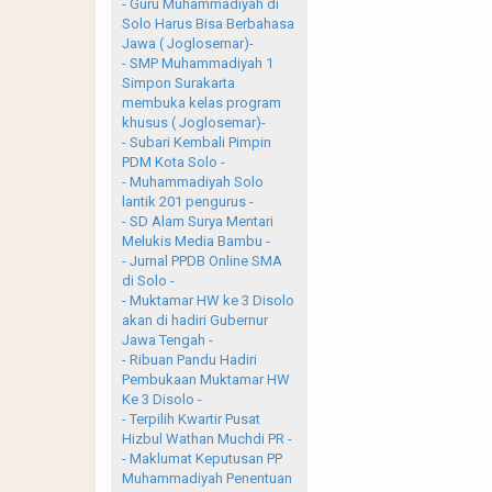
- Guru Muhammadiyah di
Solo Harus Bisa Berbahasa
Jawa ( Joglosemar)-
- SMP Muhammadiyah 1
Simpon Surakarta
membuka kelas program
khusus ( Joglosemar)-
- Subari Kembali Pimpin
PDM Kota Solo -
- Muhammadiyah Solo
lantik 201 pengurus -
- SD Alam Surya Mentari
Melukis Media Bambu -
- Jurnal PPDB Online SMA
di Solo -
- Muktamar HW ke 3 Disolo
akan di hadiri Gubernur
Jawa Tengah -
- Ribuan Pandu Hadiri
Pembukaan Muktamar HW
Ke 3 Disolo -
- Terpilih Kwartir Pusat
Hizbul Wathan Muchdi PR -
- Maklumat Keputusan PP
Muhammadiyah Penentuan