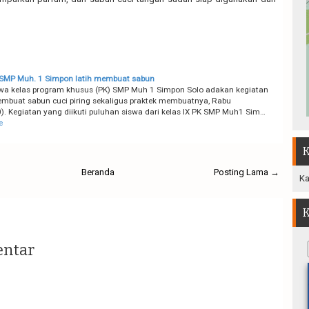
 SMP Muh. 1 Simpon latih membuat sabun
wa kelas program khusus (PK) SMP Muh 1 Simpon Solo adakan kegiatan
embuat sabun cuci piring sekaligus praktek membuatnya, Rabu
). Kegiatan yang diikuti puluhan siswa dari kelas IX PK SMP Muh1 Sim…
e
K
Beranda
Posting Lama →
Ka
K
entar