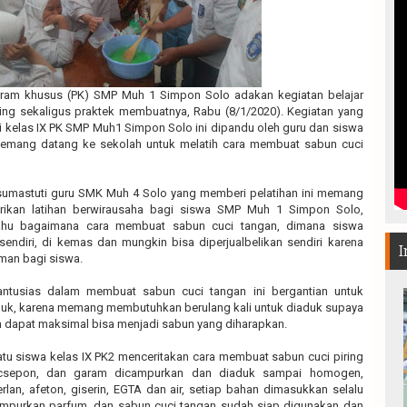
ram khusus (PK) SMP Muh 1 Simpon Solo adakan kegiatan belajar
ing sekaligus praktek membuatnya, Rabu (8/1/2020). Kegiatan yang
ri kelas IX PK SMP Muh1 Simpon Solo ini dipandu oleh guru dan siswa
emang datang ke sekolah untuk melatih cara membuat sabun cuci
sumastuti guru SMK Muh 4 Solo yang memberi pelatihan ini memang
rikan latihan berwirausaha bagi siswa SMP Muh 1 Simpon Solo,
tahu bagaimana cara membuat sabun cuci tangan, dimana siswa
endiri, di kemas dan mungkin bisa diperjualbelikan sendiri karena
I
man bagi siswa.
antusias dalam membuat sabun cuci tangan ini bergantian untuk
, karena memang membutuhkan berulang kali untuk diaduk supaya
 dapat maksimal bisa menjadi sabun yang diharapkan.
satu siswa kelas IX PK2 menceritakan cara membuat sabun cuci piring
tacsepon, dan garam dicampurkan dan diaduk sampai homogen,
lan, afeton, giserin, EGTA dan air, setiap bahan dimasukkan selalu
campurkan parfum, dan sabun cuci tangan sudah siap digunakan dan