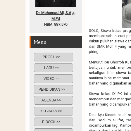
Dr. Mohamad Ali, S.Ag.,
M.Pd
NBM. 887.570
SOLO, Siswa kelas prog
membuat sabun cuci pir
diikuti puluhan siswa da
Menu
dari SMK Muh 4 yang m
piring.
PROFIL >>
Menurut Ibu Ghorroh Ku
bertujuan untuk membe
LAGU >>
sekaligus biar siswa 
nantinya bisa membuat s
VIDEO >>
bahan yang digunakan a
PENDIDIKAN >>
Siswa kelas IX PK ini 
mencampur dan mengaduk
AGENDA >>
bahan yang dicampurkan
KEGIATAN >>
Dina Ayu Kinanti salah 
dari Sodium Sulfat, 
E-BOOK >>
dicampurkan lagi Kamper
diaduk dan terakhir di