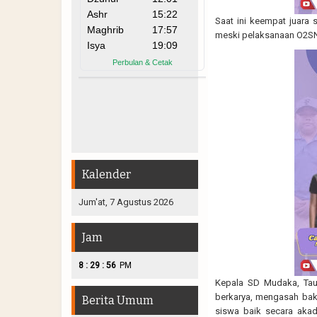
Saat ini keempat juara 
meski pelaksanaan O2SN 
Kalender
Jum'at, 7 Agustus 2026
Jam
:
:
8
29
58
PM
Kepala SD Mudaka, Tauf
berkarya, mengasah bak
Berita Umum
siswa baik secara aka