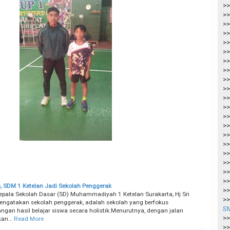
>>
>>
>>
>>
>>
>>
>>
>>
>>
>>
>>
>>
>>
>>
>>
>>
>>
>>
>>
>>
, SDM 1 Ketelan Jadi Sekolah Penggerak
>>
pala Sekolah Dasar (SD) Muhammadiyah 1 Ketelan Surakarta, Hj Sri
>>
engatakan sekolah penggerak, adalah sekolah yang berfokus
SM
gan hasil belajar siswa secara holistik.Menurutnya, dengan jalan
>>
kan…
Read More
>>