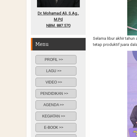
Dr. Mohamad Ali, S.Ag.,
M.Pd
NBM. 887.570
Selama libur akhir tahu
Menu
tetap produktif juara d
PROFIL >>
LAGU >>
VIDEO >>
PENDIDIKAN >>
AGENDA >>
KEGIATAN >>
E-BOOK >>