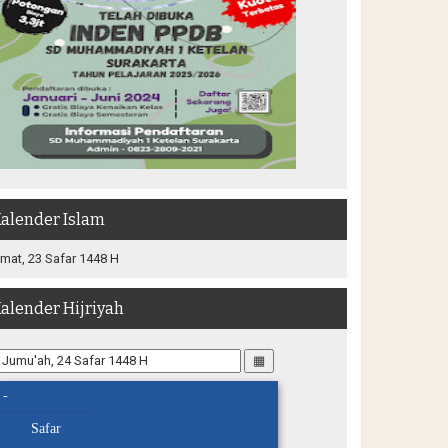
alender Islam
mat, 23 Safar 1448 H
alender Hijriyah
▦
-