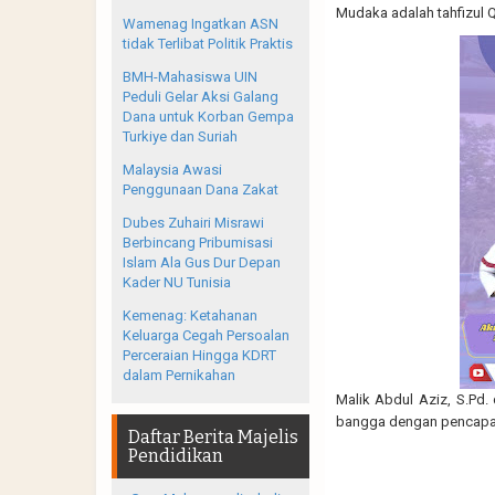
Mudaka adalah tahfizul Q
Wamenag Ingatkan ASN
tidak Terlibat Politik Praktis
BMH-Mahasiswa UIN
Peduli Gelar Aksi Galang
Dana untuk Korban Gempa
Turkiye dan Suriah
Malaysia Awasi
Penggunaan Dana Zakat
Dubes Zuhairi Misrawi
Berbincang Pribumisasi
Islam Ala Gus Dur Depan
Kader NU Tunisia
Kemenag: Ketahanan
Keluarga Cegah Persoalan
Perceraian Hingga KDRT
dalam Pernikahan
Malik Abdul Aziz, S.Pd.
bangga dengan pencapaia
Daftar Berita Majelis
Pendidikan