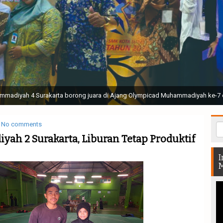
ak Suci Perguruan Muhammadiyah ( TSPM ) di Stadion Manahan Solo || Ir. H. 
rtunjukan bendera dan tari memukau seluruh Muktamar dan Muktamirin yang 
No comments
h 2 Surakarta, Liburan Tetap Produktif
I
M