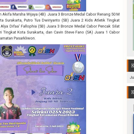
lah Akifa Marsha Wijaya (4B) Juara 3 Bronze Medal Cabor Renang 50 M
ota Surakarta, Putro Tus Dwiriyanto (5B) Juara 2 Kids Atletik Tingkat
Alya Difaa' Fallophia (5B) Juara 3 Bronze Medal Cabor Pencak Silat
ri Tingkat Kota Surakarta, dan Cavin Steve Fano (5A) Juara 1 Cabor
camatan Pasarkliwon.
K
Ju
K