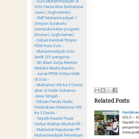
- Guru Muhammadiyah di
Solo Harus Bisa Berbahasa
Jawa ( Joglosemar)-
- SMP Muhammadiyah 1
Simpon Surakarta
membuka kelas program
khusus ( Joglosemar)-
- Subari Kembali Pimpin
PDM Kota Solo -
- Muhammadiyah Solo
lantik 201 pengurus -
- SD Alam Surya Mentari
Melukis Media Bambu -
- Jurnal PPDB Online SMA
di Solo -
- Muktamar HW ke 3 Disolo
akan di hadiri Gubernur
Jawa Tengah -
Related Posts:
- Ribuan Pandu Hadiri
Pembukaan Muktamar HW
Hardiknas
Ke 3 Disolo -
SOLO – Ke
- Terpilih Kwartir Pusat
Sayekti m
Hizbul Wathan Muchdi PR -
pengemban
- Maklumat Keputusan PP
mewujud
Muhammadiyah Penentuan