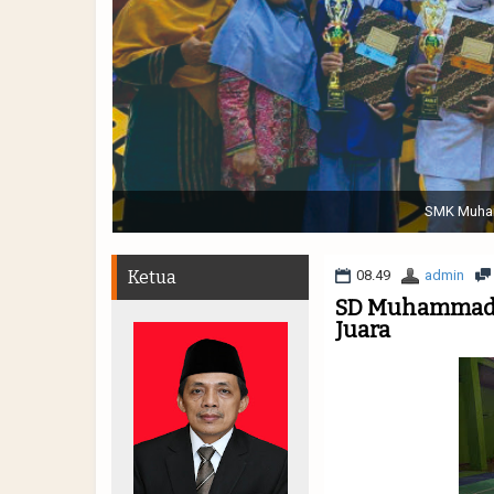
Sabtu, 19 November 2022. (dari kiri) Pertunjukan Tap
Muhammadiyah 48 || Pe
Ketua
08.49
admin
SD Muhammadiya
Juara