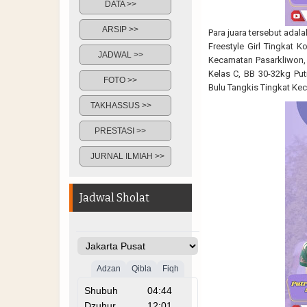
DATA >>
ARSIP >>
Para juara tersebut ada
Freestyle Girl Tingkat K
JADWAL >>
Kecamatan Pasarkliwon, 
Kelas C, BB 30-32kg Put
FOTO >>
Bulu Tangkis Tingkat Ke
TAKHASSUS >>
PRESTASI >>
JURNAL ILMIAH >>
Jadwal Sholat