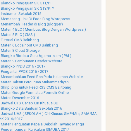
Blangko Pengajuan SK GTT/PTT
Blangko Pengajuan SK GTY/PTY
Instrumen Sekolah 2015
Memasang Link Di Pada Blog Wordpress
Menambah Header di Blog (Blogger)
Materi 4 BLC ( Membuat Blog Dengan Wordpress )
Materi 5 BLC ( CMS )
Tutorial CMS Balitbang
Materi 6 Localhost CMS Balitbang
Materi 8 Cloud Storage
Blangko Biodata Guru Agama Islam ( PAI )
Materi 9 Pembuatan Header Website
Blangko PPDB 2016 / 2017
Pengantar PPDB 2016 / 2017
Menambahkan Feed Rss Pada Halaman Website
Materi Tahsin Perguruan Muhammadiyah
Skrip .php untuk Feed RSS CMS Balitbang
Materi Google Form atau Formulir Online
Materi Desember 2016
Jadwal UTS Genap Ciri Khusus SD
Blangko Data Bantuan Sekolah 2016
Jadwal UAS ( SEKOLAH ) Ciri Khusus SMP/Mts, SMA/MA,
K 2016/2017
Materi Penguatan Kepala Sekolah Tawang Mangu
Pengembangan Kurikulum ISMUBA 2017