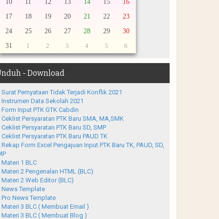
10
11
12
13
14
15
16
17
18
19
20
21
22
23
24
25
26
27
28
29
30
31
1
2
3
4
5
6
nduh - Download
Surat Pernyataan Tidak Terjadi Konflik 2021
Instrumen Data Sekolah 2021
Form Input PTK GTK Cabdin
Ceklist Persyaratan PTK Baru SMA, MA,SMK
Ceklist Persyaratan PTK Baru SD, SMP
Ceklist Persyaratan PTK Baru PAUD TK
Rekap Form Excel Pengajuan Input PTK Baru TK, PAUD, SD,
MP
Materi 1 BLC
Materi 2 Pengenalan HTML (BLC)
Materi 2 Web Editor (BLC)
News Template
Pro News Template
Materi 3 BLC ( Membuat Email )
Materi 3 BLC ( Membuat Blog )