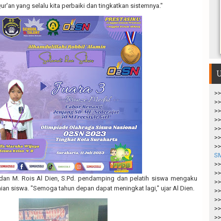
ur'an yang selalu kita perbaiki dan tingkatkan sistemnya."
U
>>
>>
>>
>>
>>
>>
>>
S
>>
>>
 dan M. Rois Al Dien, S.Pd. pendamping dan pelatih siswa mengaku
>>
n siswa. "Semoga tahun depan dapat meningkat lagi," ujar Al Dien.
>>
>>
>>
>>