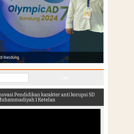
Joko Widodo selaku Presiden RI membuka Acara Muktamar
hadir di dalam stadion
novasi Pendidikan karakter anti korupsi SD
uhammadiyah 1 Ketelan