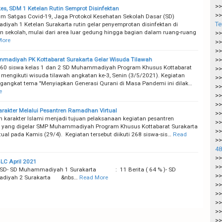
>>
es, SDM 1 Ketelan Rutin Semprot Disinfektan
>>
m Satgas Covid-19, Jaga Protokol Kesehatan Sekolah Dasar (SD)
Te
yah 1 Ketelan Surakarta rutin gelar penyemprotan disinfektan di
n sekolah, mulai dari area luar gedung hingga bagian dalam ruang-ruang
>>
More
>>
>>
adiyah PK Kottabarat Surakarta Gelar Wisuda Tilawah
>>
 60 siswa kelas 1 dan 2 SD Muhammadiyah Program Khusus Kottabarat
>>
 mengikuti wisuda tilawah angkatan ke-3, Senin (3/5/2021). Kegiatan
>>
angkat tema "Menyiapkan Generasi Qurani di Masa Pandemi ini dilak…
>>
e
>>
>>
arakter Melalui Pesantren Ramadhan Virtual
>>
 karakter Islami menjadi tujuan pelaksanaan kegiatan pesantren
>>
yang digelar SMP Muhammadiyah Program Khusus Kottabarat Surakarta
>>
tual pada Kamis (29/4). Kegiatan tersebut diikuti 268 siswa-sis…
Read
>>
48
>>
LC April 2021
>>
SD- SD Muhammadiyah 1 Surakarta : 11 Berita ( 64 % )- SD
>>
diyah 2 Surakarta &nbs…
Read More
>>
>>
>>
>>
>>