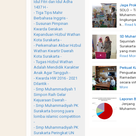
Idul Fitri dan Idul Adha
Jaga Prok
1437 H -
SOLO – Ti
- Tiga Tips Mahir
Muhammadi
Berbahasa Inggris -
lingkunga
- Susunan Pimpinan
k…
Read 
Kwarda Gerakan
Kepanduan Hizbul Wathan
SD Muhamm
Kota Surakarta -
Sejumlah
- Perkemahan Akbar Hizbul
Surakarta
Wathan Kwartir Daerah
yang meng
Read Mor
Kota Surakarta -
- Tugas Hizbul Wathan
Adalah Mendidik Karakter
Perkuat K
Penguatan
Anak Agar Tangguh -
Ramadan 
- Kwarda HW 2016 - 2021
secara vir
Dilantik -
More
- Smp Muhammadiyah 1
Simpon Raih Gelar
Laporan B
Kejuaraan Daerah -
Jenjang 
- Smp Muhammadiyah PK
Muhamma
Surakarta borong juara
lomba islamic competition
-
- Smp Muhammadiyah PK
Surakarta Peringkat UN