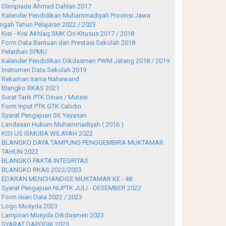
Olimpiade Ahmad Dahlan 2017
Kalender Pendidikan Muhammadiyah Provinsi Jawa
ngah Tahun Pelajaran 2022 / 2023
Kisi - Kisi Akhlaq SMK Ciri Khusus 2017 / 2018
Form Data Bantuan dan Prestasi Sekolah 2018
Pelatihan SPMU
Kalender Pendidikan Dikdasmen PWM Jateng 2018 / 2019
Instrumen Data Sekolah 2019
Rekaman Irama Nahawand
Blangko RKAS 2021
Surat Tarik PTK Dinas / Mutasi
Form Input PTK GTK Cabdin
Syarat Pengajuan SK Yayasan
Landasan Hukum Muhammadiyah ( 2016 )
KISI US ISMUBA WILAYAH 2022
BLANGKO DAYA TAMPUNG PENGGEMBIRA MUKTAMAR
 TAHUN 2022
BLANGKO PAKTA INTEGRITAS
BLANGKO RKAS 2022/2023
EDARAN MENCHANDISE MUKTAMAR KE - 48
Syarat Pengajuan NUPTK JULI - DESEMBER 2022
Form Isian Data 2022 / 2023
Logo Musyda 2023
Lampiran Musyda Dikdasmen 2023
SYARAT DAPODIK 2023