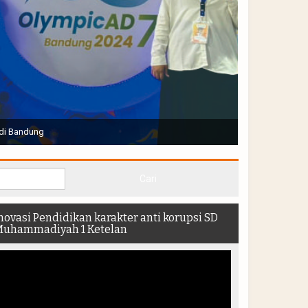
Joko Widodo selaku Presiden RI membuka Acara Muktamar
hadir di dalam stadion
novasi Pendidikan karakter anti korupsi SD
uhammadiyah 1 Ketelan