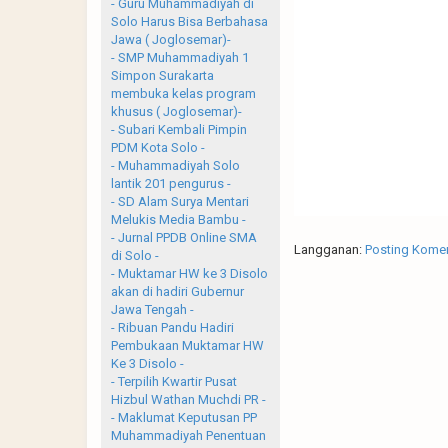
- Guru Muhammadiyah di
Solo Harus Bisa Berbahasa
Jawa ( Joglosemar)-
- SMP Muhammadiyah 1
Simpon Surakarta
membuka kelas program
khusus ( Joglosemar)-
- Subari Kembali Pimpin
PDM Kota Solo -
- Muhammadiyah Solo
lantik 201 pengurus -
- SD Alam Surya Mentari
Melukis Media Bambu -
- Jurnal PPDB Online SMA
Langganan:
Posting Komen
di Solo -
- Muktamar HW ke 3 Disolo
akan di hadiri Gubernur
Jawa Tengah -
- Ribuan Pandu Hadiri
Pembukaan Muktamar HW
Ke 3 Disolo -
- Terpilih Kwartir Pusat
Hizbul Wathan Muchdi PR -
- Maklumat Keputusan PP
Muhammadiyah Penentuan