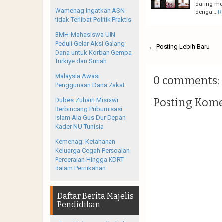
daring me
Wamenag Ingatkan ASN
denga…
R
tidak Terlibat Politik Praktis
BMH-Mahasiswa UIN
Peduli Gelar Aksi Galang
← Posting Lebih Baru
Dana untuk Korban Gempa
Turkiye dan Suriah
Malaysia Awasi
0 comments:
Penggunaan Dana Zakat
Posting Kom
Dubes Zuhairi Misrawi
Berbincang Pribumisasi
Islam Ala Gus Dur Depan
Kader NU Tunisia
Kemenag: Ketahanan
Keluarga Cegah Persoalan
Perceraian Hingga KDRT
dalam Pernikahan
Daftar Berita Majelis
Pendidikan