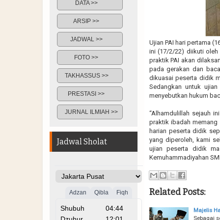
DATA >>
ARSIP >>
JADWAL >>
Ujian PAI hari pertama (1
ini (17/2/22) diikuti ol
FOTO >>
praktik PAI akan dilaksa
pada gerakan dan bacaa
TAKHASSUS >>
dikuasai peserta didik 
Sedangkan untuk ujian
PRESTASI >>
menyebutkan hukum bacaa
JURNAL ILMIAH >>
“Alhamdulillah sejauh in
praktik ibadah memang 
harian peserta didik se
yang diperoleh, kami s
Jadwal Sholat
ujian peserta didik 
Kemuhammadiyahan SMP M
Related Posts:
Majelis 
Sebagai 