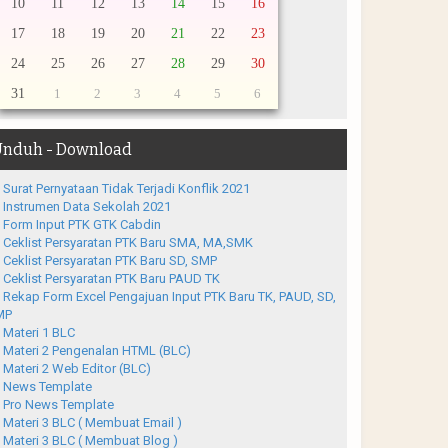
10
11
12
13
14
15
16
17
18
19
20
21
22
23
24
25
26
27
28
29
30
31
1
2
3
4
5
6
nduh - Download
Surat Pernyataan Tidak Terjadi Konflik 2021
Instrumen Data Sekolah 2021
Form Input PTK GTK Cabdin
Ceklist Persyaratan PTK Baru SMA, MA,SMK
Ceklist Persyaratan PTK Baru SD, SMP
Ceklist Persyaratan PTK Baru PAUD TK
Rekap Form Excel Pengajuan Input PTK Baru TK, PAUD, SD,
MP
Materi 1 BLC
Materi 2 Pengenalan HTML (BLC)
Materi 2 Web Editor (BLC)
News Template
Pro News Template
Materi 3 BLC ( Membuat Email )
Materi 3 BLC ( Membuat Blog )