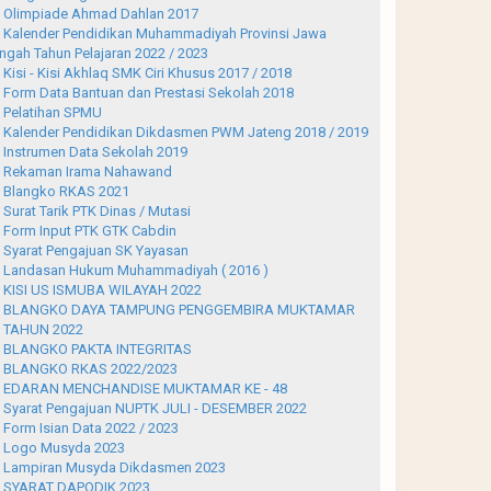
Olimpiade Ahmad Dahlan 2017
Kalender Pendidikan Muhammadiyah Provinsi Jawa
ngah Tahun Pelajaran 2022 / 2023
Kisi - Kisi Akhlaq SMK Ciri Khusus 2017 / 2018
Form Data Bantuan dan Prestasi Sekolah 2018
Pelatihan SPMU
Kalender Pendidikan Dikdasmen PWM Jateng 2018 / 2019
Instrumen Data Sekolah 2019
Rekaman Irama Nahawand
Blangko RKAS 2021
Surat Tarik PTK Dinas / Mutasi
Form Input PTK GTK Cabdin
Syarat Pengajuan SK Yayasan
Landasan Hukum Muhammadiyah ( 2016 )
KISI US ISMUBA WILAYAH 2022
BLANGKO DAYA TAMPUNG PENGGEMBIRA MUKTAMAR
 TAHUN 2022
BLANGKO PAKTA INTEGRITAS
BLANGKO RKAS 2022/2023
EDARAN MENCHANDISE MUKTAMAR KE - 48
Syarat Pengajuan NUPTK JULI - DESEMBER 2022
Form Isian Data 2022 / 2023
Logo Musyda 2023
Lampiran Musyda Dikdasmen 2023
SYARAT DAPODIK 2023