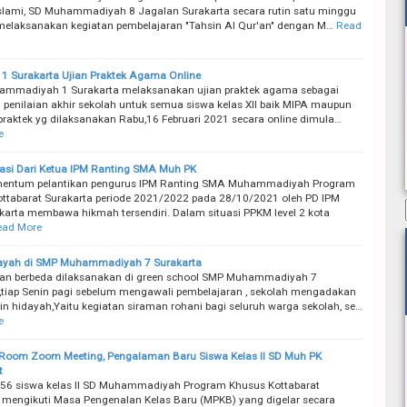
Islami, SD Muhammadiyah 8 Jagalan Surakarta secara rutin satu minggu
 melaksanakan kegiatan pembelajaran "Tahsin Al Qur'an" dengan M…
Read
 Surakarta Ujian Praktek Agama Online
mmadiyah 1 Surakarta melaksanakan ujian praktek agama sebagai
 penilaian akhir sekolah untuk semua siswa kelas XII baik MIPA maupun
 praktek yg dilaksanakan Rabu,16 Februari 2021 secara online dimula…
e
irasi Dari Ketua IPM Ranting SMA Muh PK
mentum pelantikan pengurus IPM Ranting SMA Muhammadiyah Program
ttabarat Surakarta periode 2021/2022 pada 28/10/2021 oleh PD IPM
karta membawa hikmah tersendiri. Dalam situasi PPKM level 2 kota
ead More
dayah di SMP Muhammadiyah 7 Surakarta
an berbeda dilaksanakan di green school SMP Muhammadiyah 7
,tiap Senin pagi sebelum mengawali pembelajaran , sekolah mengadakan
in hidayah,Yaitu kegiatan siraman rohani bagi seluruh warga sekolah, se…
e
Room Zoom Meeting, Pengalaman Baru Siswa Kelas II SD Muh PK
t
56 siswa kelas II SD Muhammadiyah Program Khusus Kottabarat
 mengikuti Masa Pengenalan Kelas Baru (MPKB) yang digelar secara