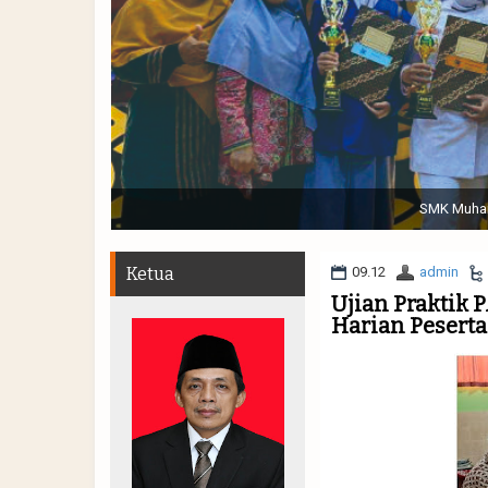
Sabtu, 19 November 2022. (dari kiri) Pertunjukan Tap
Muhammadiyah 48 || Pe
Ketua
09.12
admin
Ujian Praktik
Harian Pesert