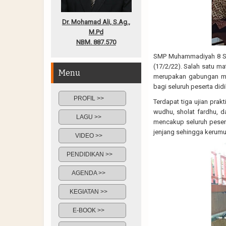
Dr. Mohamad Ali, S.Ag.,
M.Pd
NBM. 887.570
SMP Muhammadiyah 8 Sur
(17/2/22). Salah satu ma
Menu
merupakan gabungan mata
bagi seluruh peserta did
PROFIL >>
Terdapat tiga ujian prak
wudhu, sholat fardhu, 
LAGU >>
mencakup seluruh pesert
jenjang sehingga kerumu
VIDEO >>
PENDIDIKAN >>
AGENDA >>
KEGIATAN >>
E-BOOK >>