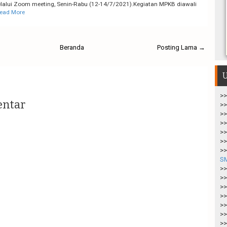
lalui Zoom meeting, Senin-Rabu (12-14/7/2021).Kegiatan MPKB diawali
ead More
Beranda
Posting Lama →
U
>>
entar
>>
>>
>>
>>
>>
>>
S
>>
>>
>>
>>
>>
>>
>>