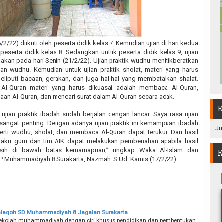
6/2/22) diikuti oleh peserta didik kelas 7. Kemudian ujian di hari kedua
eh peserta didik kelas 8. Sedangkan untuk peserta didik kelas 9, ujian
nakan pada hari Senin (21/2/22). Ujian praktik wudhu menitikberatkan
n wudhu. Kemudian untuk ujian praktik sholat, materi yang harus
meliputi bacaan, gerakan, dan juga hal-hal yang membatalkan shalat.
 Al-Quran materi yang harus dikuasai adalah membaca Al-Quran,
n Al-Quran, dan mencari surat dalam Al-Quran secara acak.
K
i ujian praktik ibadah sudah berjalan dengan lancar. Saya rasa ujian
sangat penting. Dengan adanya ujian praktik ini kemampuan ibadah
Ju
perti wudhu, sholat, dan membaca Al-Quran dapat terukur. Dari hasil
elaku guru dan tim AIK dapat melakukan pembenahan apabila hasil
masih di bawah batas kemamapuan,” ungkap Waka Al-Islam dan
K
uhammadiyah 8 Surakarta, Nazmah, S.Ud. Kamis (17/2/22).
Halaqoh SD Muhammadiyah 8 Jagalan Surakarta
sekolah muhammadiyah dengan ciri khusus pendidikan dan pembentukan