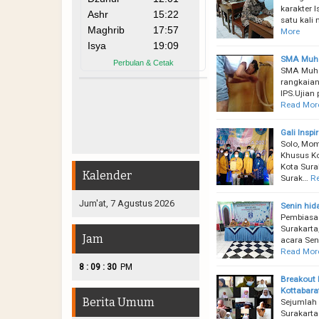
karakter 
satu kali
More
SMA Muh 1
SMA Muha
rangkaian
IPS.Ujian
Read Mor
Gali Insp
Solo, Mo
Khusus Ko
Kota Sura
Kalender
Surak…
R
Jum'at, 7 Agustus 2026
Senin hi
Pembiasa
Surakarta
Jam
acara Sen
Read Mor
:
:
8
09
31
PM
Breakout 
Kottabara
Berita Umum
Sejumlah 
Surakarta