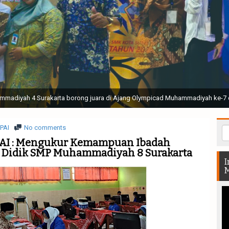
ak Suci Perguruan Muhammadiyah ( TSPM ) di Stadion Manahan Solo || Ir. H. 
rtunjukan bendera dan tari memukau seluruh Muktamar dan Muktamirin yang 
PAI
No comments
 PAI : Mengukur Kemampuan Ibadah
a Didik SMP Muhammadiyah 8 Surakarta
I
M