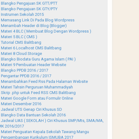
Blangko Pengajuan SK GTT/PTT
Blangko Pengajuan SK GTY/PTY
Instrumen Sekolah 2015
Memasang Link Di Pada Blog Wordpress
Menambah Header di Blog (Blogger)
Materi 4 BLC ( Membuat Blog Dengan Wordpress )
Materi 5 BLC ( CMS )
Tutorial CMS Balitbang
Materi 6 Localhost CMS Balitbang
Materi 8 Cloud Storage
Blangko Biodata Guru Agama Islam ( PAI )
Materi 9 Pembuatan Header Website
Blangko PPDB 2016 / 2017
Pengantar PPDB 2016 / 2017
Menambahkan Feed Rss Pada Halaman Website
Materi Tahsin Perguruan Muhammadiyah
Skrip .php untuk Feed RSS CMS Balitbang
Materi Google Form atau Formulir Online
Materi Desember 2016
Jadwal UTS Genap Ciri Khusus SD
Blangko Data Bantuan Sekolah 2016
Jadwal UAS ( SEKOLAH ) Ciri Khusus SMP/Mts, SMA/MA,
K 2016/2017
Materi Penguatan Kepala Sekolah Tawang Mangu
Pengembangan Kurikulum ISMUBA 2017