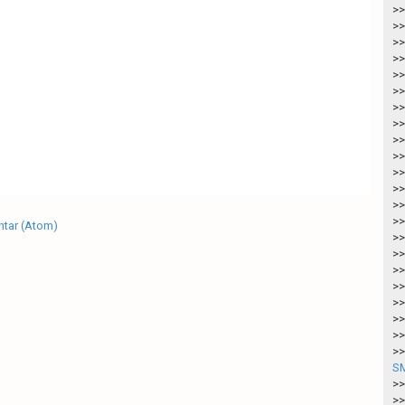
>>
>>
>>
>>
>>
>>
>>
>>
>>
>>
>>
>>
>>
>>
tar (Atom)
>>
>>
>>
>>
>>
>>
>>
>>
SM
>>
>>