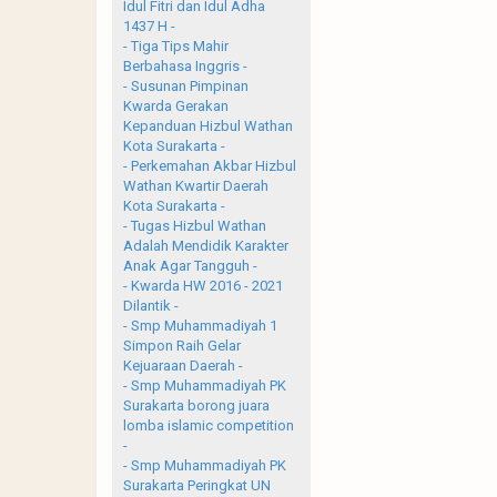
Idul Fitri dan Idul Adha
1437 H -
- Tiga Tips Mahir
Berbahasa Inggris -
- Susunan Pimpinan
Kwarda Gerakan
Kepanduan Hizbul Wathan
Kota Surakarta -
- Perkemahan Akbar Hizbul
Wathan Kwartir Daerah
Kota Surakarta -
- Tugas Hizbul Wathan
Adalah Mendidik Karakter
Anak Agar Tangguh -
- Kwarda HW 2016 - 2021
Dilantik -
- Smp Muhammadiyah 1
Simpon Raih Gelar
Kejuaraan Daerah -
- Smp Muhammadiyah PK
Surakarta borong juara
lomba islamic competition
-
- Smp Muhammadiyah PK
Surakarta Peringkat UN