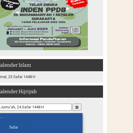
alender Islam
mat, 23 Safar 1448 H
alender Hijriyah
▦
-