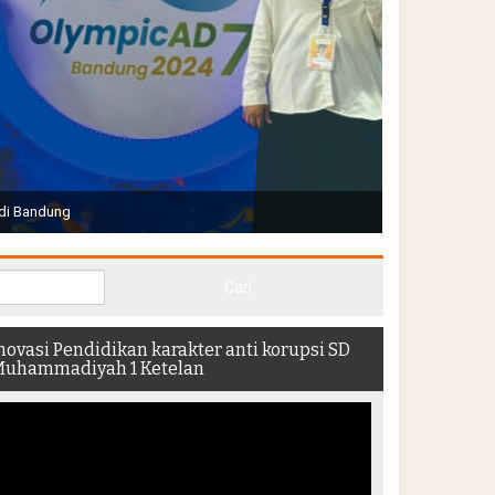
Joko Widodo selaku Presiden RI membuka Acara Muktamar
hadir di dalam stadion
novasi Pendidikan karakter anti korupsi SD
uhammadiyah 1 Ketelan