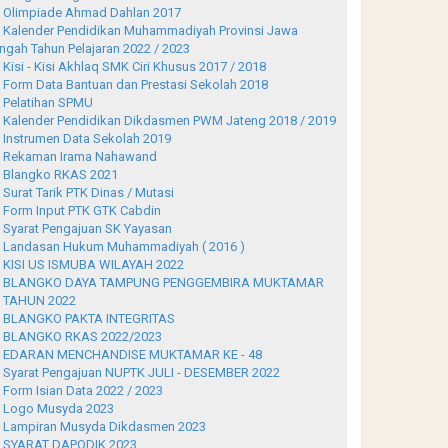
Olimpiade Ahmad Dahlan 2017
Kalender Pendidikan Muhammadiyah Provinsi Jawa
ngah Tahun Pelajaran 2022 / 2023
Kisi - Kisi Akhlaq SMK Ciri Khusus 2017 / 2018
Form Data Bantuan dan Prestasi Sekolah 2018
Pelatihan SPMU
Kalender Pendidikan Dikdasmen PWM Jateng 2018 / 2019
Instrumen Data Sekolah 2019
Rekaman Irama Nahawand
Blangko RKAS 2021
Surat Tarik PTK Dinas / Mutasi
Form Input PTK GTK Cabdin
Syarat Pengajuan SK Yayasan
Landasan Hukum Muhammadiyah ( 2016 )
KISI US ISMUBA WILAYAH 2022
BLANGKO DAYA TAMPUNG PENGGEMBIRA MUKTAMAR
 TAHUN 2022
BLANGKO PAKTA INTEGRITAS
BLANGKO RKAS 2022/2023
EDARAN MENCHANDISE MUKTAMAR KE - 48
Syarat Pengajuan NUPTK JULI - DESEMBER 2022
Form Isian Data 2022 / 2023
Logo Musyda 2023
Lampiran Musyda Dikdasmen 2023
SYARAT DAPODIK 2023