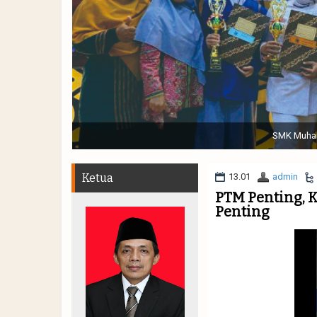
Sabtu, 19 November 2022. (dari kiri) Pertunjukan Tap
Muhammadiyah 48 || Pe
Ketua
13.01
admin
PTM Penting, 
Penting