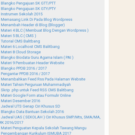
Blangko Pengajuan SK GTT/PTT
Blangko Pengajuan SK GTY/PTY
Instrumen Sekolah 2015
Memasang Link Di Pada Blog Wordpress
Menambah Header di Blog (Blogger)
Materi 4 BLC ( Membuat Blog Dengan Wordpress )
Materi 5 BLC ( CMS )
Tutorial CMS Balitbang
Materi 6 Localhost CMS Balitbang
Materi 8 Cloud Storage
Blangko Biodata Guru Agama Islam ( PAI )
Materi 9 Pembuatan Header Website
Blangko PPDB 2016 / 2017
Pengantar PPDB 2016 / 2017
Menambahkan Feed Rss Pada Halaman Website
Materi Tahsin Perguruan Muhammadiyah
Skrip .php untuk Feed RSS CMS Balitbang
Materi Google Form atau Formulir Online
Materi Desember 2016
Jadwal UTS Genap Ciri Khusus SD
Blangko Data Bantuan Sekolah 2016
Jadwal UAS ( SEKOLAH ) Ciri Khusus SMP/Mts, SMA/MA,
K 2016/2017
Materi Penguatan Kepala Sekolah Tawang Mangu
Pengembangan Kurikulum ISMUBA 2017