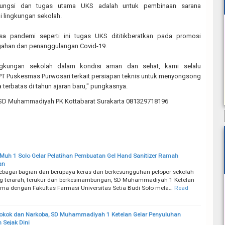
, fungsi dan tugas utama UKS adalah untuk pembinaan sarana
i lingkungan sekolah.
sa pandemi seperti ini tugas UKS dititikberatkan pada promosi
gahan dan penanggulangan Covid-19.
ingkungan sekolah dalam kondisi aman dan sehat, kami selalu
T Puskesmas Purwosari terkait persiapan teknis untuk menyongsong
terbatas di tahun ajaran baru," pungkasnya.
SD Muhammadiyah PK Kottabarat Surakarta 081329718196
 Muh 1 Solo Gelar Pelatihan Pembuatan Gel Hand Sanitizer Ramah
an
bagai bagian dari berupaya keras dan berkesungguhan pelopor sekolah
g terarah, terukur dan berkesinambungan, SD Muhammadiyah 1 Ketelan
ama dengan Fakultas Farmasi Universitas Setia Budi Solo mela…
Read
okok dan Narkoba, SD Muhammadiyah 1 Ketelan Gelar Penyuluhan
 Sejak Dini