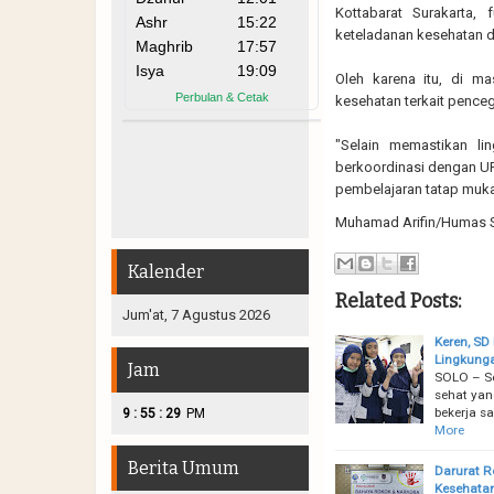
Kottabarat Surakarta
keteladanan kesehatan d
Oleh karena itu, di ma
kesehatan terkait pence
"Selain memastikan l
berkoordinasi dengan UP
pembelajaran tatap muka 
Muhamad Arifin/Humas 
Kalender
Related Posts:
Jum'at, 7 Agustus 2026
Keren, SD
Lingkung
Jam
SOLO – Se
sehat yan
bekerja s
:
:
9
55
30
PM
More
Berita Umum
Darurat R
Kesehatan