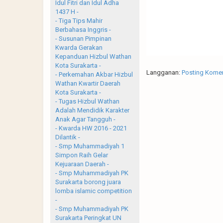
Idul Fitri dan Idul Adha
1437 H -
- Tiga Tips Mahir
Berbahasa Inggris -
- Susunan Pimpinan
Kwarda Gerakan
Kepanduan Hizbul Wathan
Kota Surakarta -
Langganan:
Posting Komen
- Perkemahan Akbar Hizbul
Wathan Kwartir Daerah
Kota Surakarta -
- Tugas Hizbul Wathan
Adalah Mendidik Karakter
Anak Agar Tangguh -
- Kwarda HW 2016 - 2021
Dilantik -
- Smp Muhammadiyah 1
Simpon Raih Gelar
Kejuaraan Daerah -
- Smp Muhammadiyah PK
Surakarta borong juara
lomba islamic competition
-
- Smp Muhammadiyah PK
Surakarta Peringkat UN