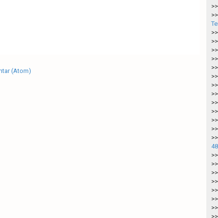
>>
>>
Te
>>
>>
>>
>>
>>
tar (Atom)
>>
>>
>>
>>
>>
>>
>>
>>
48
>>
>>
>>
>>
>>
>>
>>
>>