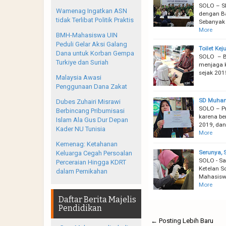
SOLO – S
Wamenag Ingatkan ASN
dengan Ba
tidak Terlibat Politik Praktis
Sebanyak 
More
BMH-Mahasiswa UIN
Peduli Gelar Aksi Galang
Toilet Ke
Dana untuk Korban Gempa
SOLO – Be
Turkiye dan Suriah
menjaga k
sejak 20
Malaysia Awasi
Penggunaan Dana Zakat
SD Muhamm
Dubes Zuhairi Misrawi
SOLO – P
Berbincang Pribumisasi
karena be
Islam Ala Gus Dur Depan
2019, dan
Kader NU Tunisia
More
Kemenag: Ketahanan
Serunya, 
Keluarga Cegah Persoalan
SOLO - S
Perceraian Hingga KDRT
Ketelan S
dalam Pernikahan
Mahasiswa
More
Daftar Berita Majelis
Pendidikan
← Posting Lebih Baru