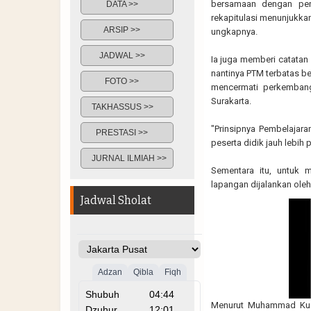
bersamaan dengan pene
DATA >>
rekapitulasi menunjukka
ARSIP >>
ungkapnya.
JADWAL >>
Ia juga memberi catatan 
nantinya PTM terbatas be
FOTO >>
mencermati perkembang
Surakarta.
TAKHASSUS >>
"Prinsipnya Pembelajara
PRESTASI >>
peserta didik jauh lebih 
JURNAL ILMIAH >>
Sementara itu, untuk 
lapangan dijalankan ole
Jadwal Sholat
Menurut Muhammad Kus