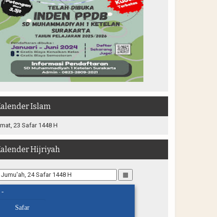
alender Islam
mat, 23 Safar 1448 H
alender Hijriyah
▦
-