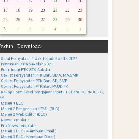
10
11
12
13
14
15
16
17
18
19
20
21
22
23
24
25
26
27
28
29
30
31
1
2
3
4
5
6
nduh - Download
Surat Pernyataan Tidak Terjadi Konflik 2021
Instrumen Data Sekolah 2021
Form Input PTK GTK Cabdin
Ceklist Persyaratan PTK Baru SMA, MA,SMK
Ceklist Persyaratan PTK Baru SD, SMP
Ceklist Persyaratan PTK Baru PAUD TK
Rekap Form Excel Pengajuan Input PTK Baru TK, PAUD, SD,
MP
Materi 1 BLC
Materi 2 Pengenalan HTML (BLC)
Materi 2 Web Editor (BLC)
News Template
Pro News Template
Materi 3 BLC ( Membuat Email )
Materi 3 BLC ( Membuat Blog )