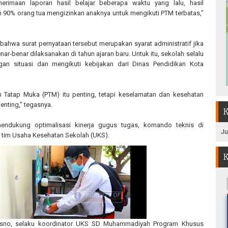
rimaan laporan hasil belajar beberapa waktu yang lalu, hasil
n 90% orang tua mengizinkan anaknya untuk mengikuti PTM terbatas,"
bahwa surat pernyataan tersebut merupakan syarat administratif jika
nar-benar dilaksanakan di tahun ajaran baru. Untuk itu, sekolah selalu
an situasi dan mengikuti kebijakan dari Dinas Pendidikan Kota
n Tatap Muka (PTM) itu penting, tetapi keselamatan dan kesehatan
penting," tegasnya.
K
mendukung optimalisasi kinerja gugus tugas, komando teknis di
Ju
h tim Usaha Kesehatan Sekolah (UKS).
K
no, selaku koordinator UKS SD Muhammadiyah Program Khusus