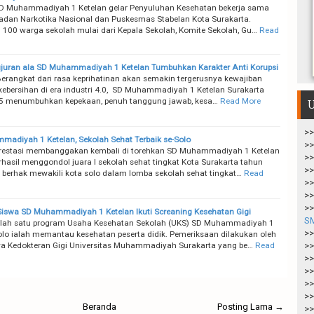
D Muhammadiyah 1 Ketelan gelar Penyuluhan Kesehatan bekerja sama
dan Narkotika Nasional dan Puskesmas Stabelan Kota Surakarta.
100 warga sekolah mulai dari Kepala Sekolah, Komite Sekolah, Gu…
Read
jujuran ala SD Muhammadiyah 1 Ketelan Tumbuhkan Karakter Anti Korupsi
rangkat dari rasa keprihatinan akan semakin tergerusnya kewajiban
ebersihan di era industri 4.0, SD Muhammadiyah 1 Ketelan Surakarta
15 menumbuhkan kepekaan, penuh tanggung jawab, kesa…
Read More
U
>>
adiyah 1 Ketelan, Sekolah Sehat Terbaik se-Solo
>>
restasi membanggakan kembali di torehkan SD Muhammadiyah 1 Ketelan
>>
rhasil menggondol juara I sekolah sehat tingkat Kota Surakarta tahun
>>
 berhak mewakili kota solo dalam lomba sekolah sehat tingkat…
Read
>>
>>
>>
Siswa SD Muhammadiyah 1 Ketelan Ikuti Screaning Kesehatan Gigi
S
alah satu program Usaha Kesehatan Sekolah (UKS) SD Muhammadiyah 1
>>
olo ialah memantau kesehatan peserta didik. Pemeriksaan dilakukan oleh
 Kedokteran Gigi Universitas Muhammadiyah Surakarta yang be…
Read
>>
>>
>>
>>
>>
Beranda
Posting Lama →
>>