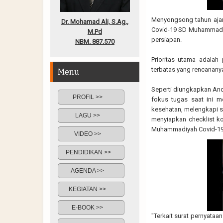
Menyongsong tahun aja
Dr. Mohamad Ali, S.Ag.,
Covid-19 SD Muhammadiy
M.Pd
persiapan.
NBM. 887.570
Prioritas utama adalah
terbatas yang rencanany
Menu
Seperti diungkapkan And
PROFIL >>
fokus tugas saat ini m
kesehatan, melengkapi s
LAGU >>
menyiapkan checklist ko
Muhammadiyah Covid-19
VIDEO >>
PENDIDIKAN >>
AGENDA >>
KEGIATAN >>
E-BOOK >>
"Terkait surat pernyataa