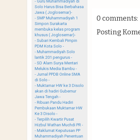
- Guru Muhammadiyah di
Solo Harus Bisa Berbahasa
Jawa ( Joglosemar)-
0 comments:
- SMP Muhammadiyah 1
Simpon Surakarta
membuka kelas program
Posting Kom
khusus ( Joglosemar)-
- Subari Kembali Pimpin
PDM Kota Solo -
- Muhammadiyah Solo
lantik 201 pengurus -
- SD Alam Surya Mentari
Melukis Media Bambu -
- Jurnal PPDB Online SMA
di Solo -
- Muktamar HW ke 3 Disolo
akan di hadiri Gubernur
Jawa Tengah -
- Ribuan Pandu Hadiri
Pembukaan Muktamar HW
Ke 3 Disolo -
- Terpilih Kwartir Pusat
Hizbul Wathan Muchdi PR -
- Maklumat Keputusan PP
Muhammadiyah Penentuan