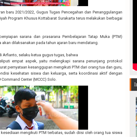
ran baru 2021/2022, Gugus Tugas Pencegahan dan Penanggulangan
ah Program Khusus Kottabarat Surakarta terus melakukan berbagai
 penyiapan sarana dan prasarana Pembelajaran Tatap Muka (PTM)
a akan dilaksanakan pada tahun ajaran baru mendatang.
i Arfianto, selaku ketua gugus tugas, bahwa
eliputi empat aspek, yaitu melengkapi sarana penunjang protokol
urat pernyataan kesanggupan mengikuti PTM dari orang tua dan guru,
ndisi kesehatan siswa dan keluarga, serta koordinasi aktif dengan
 Command Center (MCCC) Solo.
I
n kesediaan mengikuti PTM terbatas, sudah diisi oleh orang tua siswa