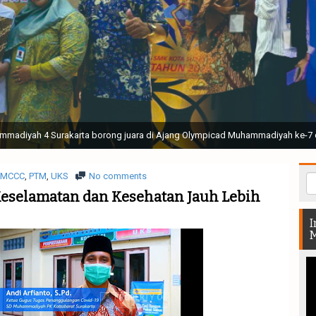
ak Suci Perguruan Muhammadiyah ( TSPM ) di Stadion Manahan Solo || Ir. H. 
rtunjukan bendera dan tari memukau seluruh Muktamar dan Muktamirin yang 
MCCC
,
PTM
,
UKS
No comments
Keselamatan dan Kesehatan Jauh Lebih
I
M