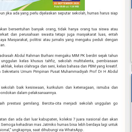
n jika ada yang perlu dijelaskan seputar sekolah, humas harus siap
akan bersentuhan banyak orang, tidak hanya orang tua siswa atau
terkait dan perusahaan swasta tetapi juga masyakarat luas, entah
a Masyarakat, politisi atau jurnalis yang mengaku peduli dengan
an.
Madrasah Abdul Rahman Burhani mengaku MIM PK berdiri sejak tahun
unggulan kelas khusus tahfiz, sekolah multitalenta, pembiasaan
akhlak, kelas olahraga dan seni, kelas bahasa dan PBM yang kreatif.
an Sekretaris Umum Pimpinan Pusat Muhammadiyah Prof Dr H Abdul
 sekolah baik kesiswaan, kurikulum dan ketenagaan, ismuba dan
epondokan dalam pelaksanaannya.
ih prestasi gemilang. Bercita-cita menjadi sekolah unggulan go
atan dan ada dari luar kabupaten, koleksi 7 juara nasional dan akan
 Semoga kehadiran mas Jatmiko humas bisa lebh berdaya lagi untuk
sional," ungkapnya, saat dihubungi via WhatsApp.