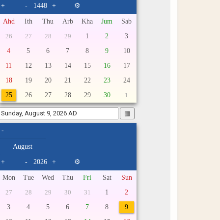
+
-
+
⚙
Ahd
Ith
Thu
Arb
Kha
Jum
Sab
1
2
3
26
27
28
29
4
5
6
7
8
9
10
11
12
13
14
15
16
17
18
19
20
21
22
23
24
25
26
27
28
29
30
1
▦
-
+
-
+
⚙
Mon
Tue
Wed
Thu
Fri
Sat
Sun
1
2
27
28
29
30
31
3
4
5
6
7
8
9