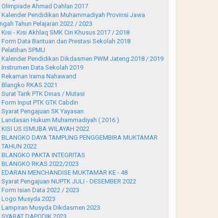
Olimpiade Ahmad Dahlan 2017
Kalender Pendidikan Muhammadiyah Provinsi Jawa
ngah Tahun Pelajaran 2022 / 2023
Kisi - Kisi Akhlaq SMK Ciri Khusus 2017 / 2018
Form Data Bantuan dan Prestasi Sekolah 2018
Pelatihan SPMU
Kalender Pendidikan Dikdasmen PWM Jateng 2018 / 2019
Instrumen Data Sekolah 2019
Rekaman Irama Nahawand
Blangko RKAS 2021
Surat Tarik PTK Dinas / Mutasi
Form Input PTK GTK Cabdin
Syarat Pengajuan SK Yayasan
Landasan Hukum Muhammadiyah ( 2016 )
KISI US ISMUBA WILAYAH 2022
BLANGKO DAYA TAMPUNG PENGGEMBIRA MUKTAMAR
 TAHUN 2022
BLANGKO PAKTA INTEGRITAS
BLANGKO RKAS 2022/2023
EDARAN MENCHANDISE MUKTAMAR KE - 48
Syarat Pengajuan NUPTK JULI - DESEMBER 2022
Form Isian Data 2022 / 2023
Logo Musyda 2023
Lampiran Musyda Dikdasmen 2023
SYARAT DAPODIK 2023