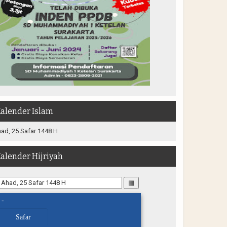
alender Islam
ad, 25 Safar 1448 H
alender Hijriyah
▦
-