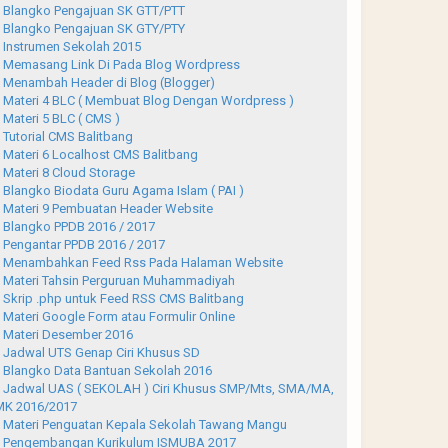
Blangko Pengajuan SK GTT/PTT
Blangko Pengajuan SK GTY/PTY
Instrumen Sekolah 2015
Memasang Link Di Pada Blog Wordpress
Menambah Header di Blog (Blogger)
Materi 4 BLC ( Membuat Blog Dengan Wordpress )
Materi 5 BLC ( CMS )
Tutorial CMS Balitbang
Materi 6 Localhost CMS Balitbang
Materi 8 Cloud Storage
Blangko Biodata Guru Agama Islam ( PAI )
Materi 9 Pembuatan Header Website
Blangko PPDB 2016 / 2017
Pengantar PPDB 2016 / 2017
Menambahkan Feed Rss Pada Halaman Website
Materi Tahsin Perguruan Muhammadiyah
Skrip .php untuk Feed RSS CMS Balitbang
Materi Google Form atau Formulir Online
Materi Desember 2016
Jadwal UTS Genap Ciri Khusus SD
Blangko Data Bantuan Sekolah 2016
Jadwal UAS ( SEKOLAH ) Ciri Khusus SMP/Mts, SMA/MA,
K 2016/2017
Materi Penguatan Kepala Sekolah Tawang Mangu
Pengembangan Kurikulum ISMUBA 2017