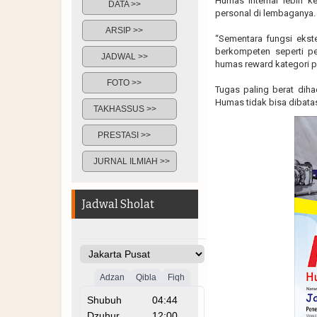
Humas internal lebih 
DATA >>
personal di lembaganya
ARSIP >>
“Sementara fungsi ekst
berkompeten seperti pe
JADWAL >>
humas reward kategori p
FOTO >>
Tugas paling berat diha
Humas tidak bisa dibata
TAKHASSUS >>
PRESTASI >>
JURNAL ILMIAH >>
Jadwal Sholat