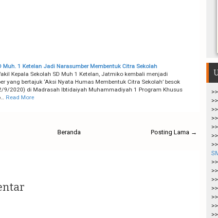
Muh. 1 Ketelan Jadi Narasumber Membentuk Citra Sekolah
U
kil Kepala Sekolah SD Muh 1 Ketelan, Jatmiko kembali menjadi
r yang bertajuk ‘Aksi Nyata Humas Membentuk Citra Sekolah’ besok
22/9/2020) di Madrasah Ibtidaiyah Muhammadiyah 1 Program Khusus
>>
o…
Read More
>>
>>
>>
>>
Beranda
Posting Lama →
>>
>>
S
>>
>>
>>
entar
>>
>>
>>
>>