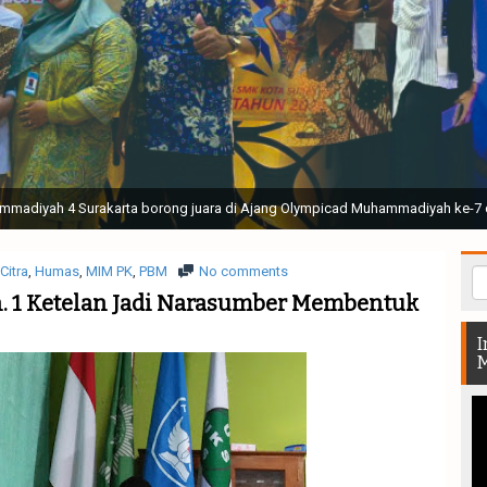
ak Suci Perguruan Muhammadiyah ( TSPM ) di Stadion Manahan Solo || Ir. H. 
rtunjukan bendera dan tari memukau seluruh Muktamar dan Muktamirin yang 
Citra
,
Humas
,
MIM PK
,
PBM
No comments
 1 Ketelan Jadi Narasumber Membentuk
I
M