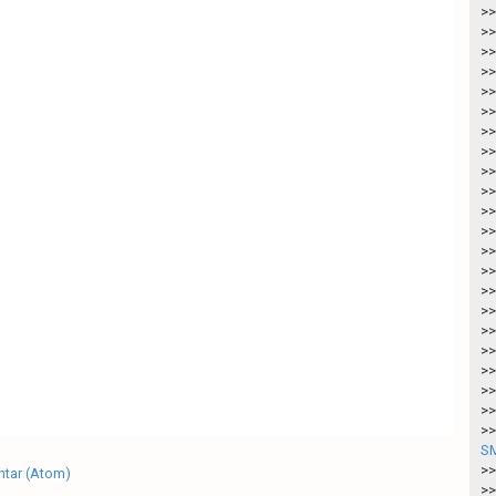
>>
>>
>>
>>
>>
>>
>>
>>
>>
>>
>>
>>
>>
>>
>>
>>
>>
>>
>>
>>
>>
>>
SM
>>
tar (Atom)
>>