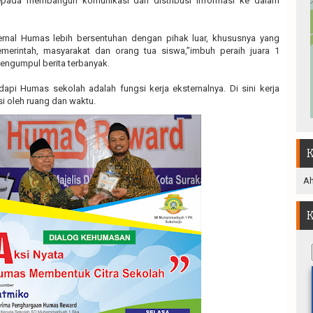
kepada membangun komunikasi dan distribusi informasi ke dalam
.
ernal Humas lebih bersentuhan dengan pihak luar, khususnya yang
merintah, masyarakat dan orang tua siswa,”imbuh peraih juara 1
engumpul berita terbanyak.
dapi Humas sekolah adalah fungsi kerja eksternalnya. Di sini kerja
si oleh ruang dan waktu.
K
Ah
K