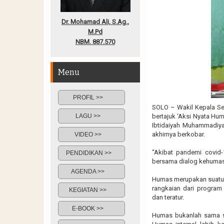
Dr. Mohamad Ali, S.Ag.,
M.Pd
NBM. 887.570
Menu
PROFIL >>
SOLO – Wakil Kepala Se
LAGU >>
bertajuk ‘Aksi Nyata Hu
Ibtidaiyah Muhammadiy
akhirnya berkobar.
VIDEO >>
“Akibat pandemi covid
PENDIDIKAN >>
bersama dialog kehumasa
AGENDA >>
Humas merupakan suatu r
rangkaian dari program
KEGIATAN >>
dan teratur.
E-BOOK >>
Humas bukanlah sama se