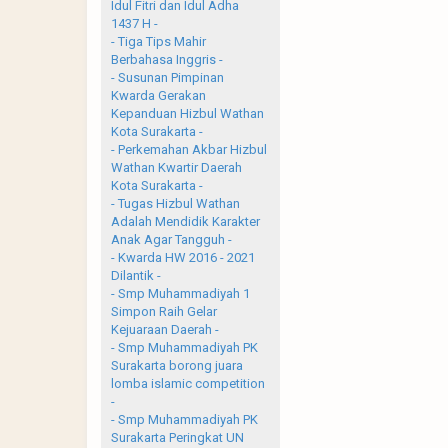
Idul Fitri dan Idul Adha
1437 H -
- Tiga Tips Mahir
Berbahasa Inggris -
- Susunan Pimpinan
Kwarda Gerakan
Kepanduan Hizbul Wathan
Kota Surakarta -
- Perkemahan Akbar Hizbul
Wathan Kwartir Daerah
Kota Surakarta -
- Tugas Hizbul Wathan
Adalah Mendidik Karakter
Anak Agar Tangguh -
- Kwarda HW 2016 - 2021
Dilantik -
- Smp Muhammadiyah 1
Simpon Raih Gelar
Kejuaraan Daerah -
- Smp Muhammadiyah PK
Surakarta borong juara
lomba islamic competition
-
- Smp Muhammadiyah PK
Surakarta Peringkat UN