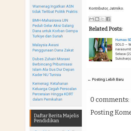
Wamenag Ingatkan ASN
Kontributor, Jatmiko.
tidak Terlibat Politik Praktis
BMH-Mahasiswa UIN
Peduli Gelar Aksi Galang
Related Posts:
Dana untuk Korban Gempa
Turkiye dan Suriah
Humas SD 
SOLO – Wa
Malaysia Awasi
narasumbe
Penggunaan Dana Zakat
Selasa (
Sukoharj
Dubes Zuhairi Misrawi
Berbincang Pribumisasi
Islam Ala Gus Dur Depan
Kader NU Tunisia
← Posting Lebih Baru
Kemenag: Ketahanan
Keluarga Cegah Persoalan
Perceraian Hingga KDRT
0 comments:
dalam Pernikahan
Posting Kom
Daftar Berita Majelis
Pendidikan