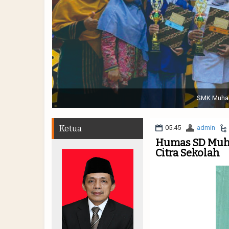
Sabtu, 19 November 2022. (dari kiri) Pertunjukan Tap
Muhammadiyah 48 || Pe
Ketua
05.45
admin
Humas SD Muh.
Citra Sekolah