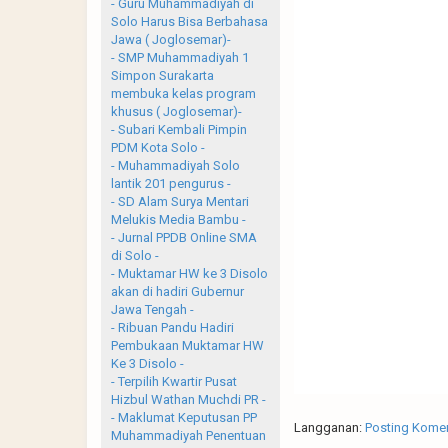
- Guru Muhammadiyah di
Solo Harus Bisa Berbahasa
Jawa ( Joglosemar)-
- SMP Muhammadiyah 1
Simpon Surakarta
membuka kelas program
khusus ( Joglosemar)-
- Subari Kembali Pimpin
PDM Kota Solo -
- Muhammadiyah Solo
lantik 201 pengurus -
- SD Alam Surya Mentari
Melukis Media Bambu -
- Jurnal PPDB Online SMA
di Solo -
- Muktamar HW ke 3 Disolo
akan di hadiri Gubernur
Jawa Tengah -
- Ribuan Pandu Hadiri
Pembukaan Muktamar HW
Ke 3 Disolo -
- Terpilih Kwartir Pusat
Hizbul Wathan Muchdi PR -
- Maklumat Keputusan PP
Langganan:
Posting Komen
Muhammadiyah Penentuan