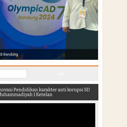
Joko Widodo selaku Presiden RI membuka Acara Muktamar
hadir di dalam stadion
novasi Pendidikan karakter anti korupsi SD
uhammadiyah 1 Ketelan