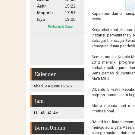
Kapan pun dan di manapu
sedia.
Kerja eksternal Humas 
instansi pemerintahan 
sebagai Lembaga Swaday
kemajuan dunia pendidik
Sementara itu, Kepala 
2012 memiliki program 
karkater baik agama dan 
Serta pernah diluncurk
Kalender
Mu‘ti MEd.
Ahad, 9 Agustus 2026
Dibantu 5 wakil kepala
sarpras, humas serta k
Jam
Motto menata hati mera
Internasional.
:
:
11
43
43
AM
"Murid kita lintas kecam
Berita Umum
menuju adiwiyata Asean.
siap go nasional/interna