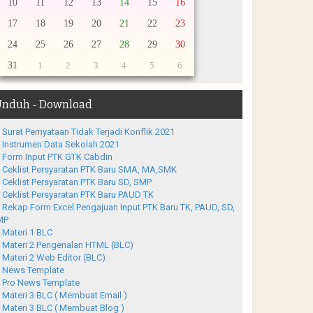
10
11
12
13
14
15
16
17
18
19
20
21
22
23
24
25
26
27
28
29
30
31
1
2
3
4
5
6
nduh - Download
Surat Pernyataan Tidak Terjadi Konflik 2021
Instrumen Data Sekolah 2021
Form Input PTK GTK Cabdin
Ceklist Persyaratan PTK Baru SMA, MA,SMK
Ceklist Persyaratan PTK Baru SD, SMP
Ceklist Persyaratan PTK Baru PAUD TK
Rekap Form Excel Pengajuan Input PTK Baru TK, PAUD, SD,
MP
Materi 1 BLC
Materi 2 Pengenalan HTML (BLC)
Materi 2 Web Editor (BLC)
News Template
Pro News Template
Materi 3 BLC ( Membuat Email )
Materi 3 BLC ( Membuat Blog )