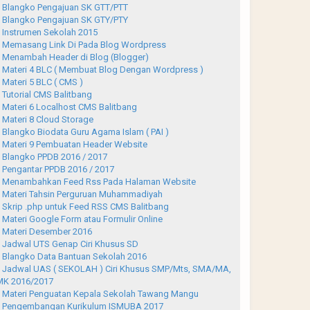
Blangko Pengajuan SK GTT/PTT
Blangko Pengajuan SK GTY/PTY
Instrumen Sekolah 2015
Memasang Link Di Pada Blog Wordpress
Menambah Header di Blog (Blogger)
Materi 4 BLC ( Membuat Blog Dengan Wordpress )
Materi 5 BLC ( CMS )
Tutorial CMS Balitbang
Materi 6 Localhost CMS Balitbang
Materi 8 Cloud Storage
Blangko Biodata Guru Agama Islam ( PAI )
Materi 9 Pembuatan Header Website
Blangko PPDB 2016 / 2017
Pengantar PPDB 2016 / 2017
Menambahkan Feed Rss Pada Halaman Website
Materi Tahsin Perguruan Muhammadiyah
Skrip .php untuk Feed RSS CMS Balitbang
Materi Google Form atau Formulir Online
Materi Desember 2016
Jadwal UTS Genap Ciri Khusus SD
Blangko Data Bantuan Sekolah 2016
Jadwal UAS ( SEKOLAH ) Ciri Khusus SMP/Mts, SMA/MA,
K 2016/2017
Materi Penguatan Kepala Sekolah Tawang Mangu
Pengembangan Kurikulum ISMUBA 2017