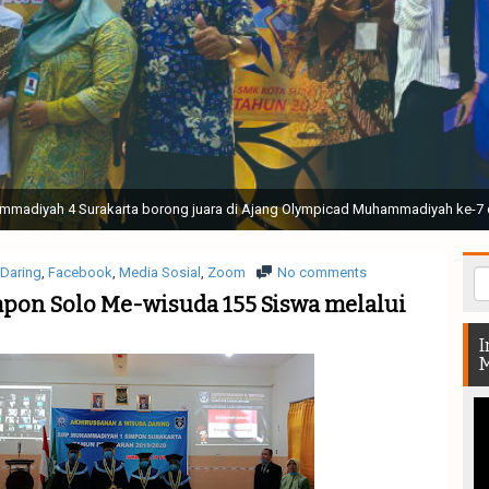
ak Suci Perguruan Muhammadiyah ( TSPM ) di Stadion Manahan Solo || Ir. H. 
rtunjukan bendera dan tari memukau seluruh Muktamar dan Muktamirin yang 
Daring
,
Facebook
,
Media Sosial
,
Zoom
No comments
mpon Solo Me-wisuda 155 Siswa melalui
I
M