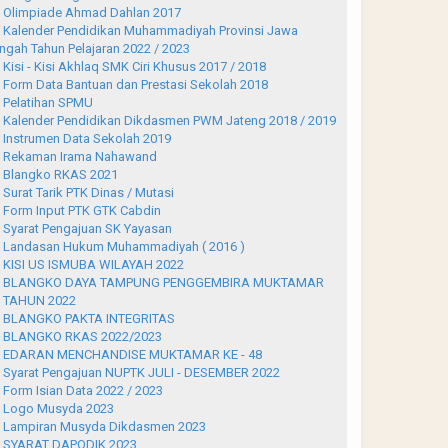
Olimpiade Ahmad Dahlan 2017
Kalender Pendidikan Muhammadiyah Provinsi Jawa
ngah Tahun Pelajaran 2022 / 2023
Kisi - Kisi Akhlaq SMK Ciri Khusus 2017 / 2018
Form Data Bantuan dan Prestasi Sekolah 2018
Pelatihan SPMU
Kalender Pendidikan Dikdasmen PWM Jateng 2018 / 2019
Instrumen Data Sekolah 2019
Rekaman Irama Nahawand
Blangko RKAS 2021
Surat Tarik PTK Dinas / Mutasi
Form Input PTK GTK Cabdin
Syarat Pengajuan SK Yayasan
Landasan Hukum Muhammadiyah ( 2016 )
KISI US ISMUBA WILAYAH 2022
BLANGKO DAYA TAMPUNG PENGGEMBIRA MUKTAMAR
 TAHUN 2022
BLANGKO PAKTA INTEGRITAS
BLANGKO RKAS 2022/2023
EDARAN MENCHANDISE MUKTAMAR KE - 48
Syarat Pengajuan NUPTK JULI - DESEMBER 2022
Form Isian Data 2022 / 2023
Logo Musyda 2023
Lampiran Musyda Dikdasmen 2023
SYARAT DAPODIK 2023