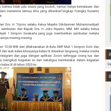
p bahwa tidak ada siswa yang bodoh, namun hanya kemalasan dan
alam menerima semua ilmu yang diberikan”ungkap Frangky Susanto
a.
dari Drs. H. Trijono selaku Ketua Majelis Dikdasmen Muhammadiyah
a sambutan dari Bapak Drs. H Joko Riyanto, MM. MH selaku ketua
ah 1 Simpon Surakarta yang juga memberikan sambutan melalui
amannya masing-masing.
Jam 13.00 WIB dan dilaksanakan di Aula SMP Muh 1 Simpon Solo dan
af dan wali kelas khususnya kelas IX disiarkan langsung melalui media
K
nstagram dan juga dengan aplikasi Zoom sehingga orang tua dan
a mengikuti kegiatan ini dan sekaligus berinteraksi dalam kegiatan
Sa
elas IX di tahun 2020 ini.
K