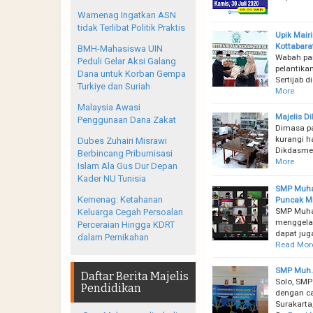
Wamenag Ingatkan ASN
tidak Terlibat Politik Praktis
Upik Mair
Kottabara
BMH-Mahasiswa UIN
Wabah pan
Peduli Gelar Aksi Galang
pelantik
Dana untuk Korban Gempa
Sertijab 
Turkiye dan Suriah
More
Malaysia Awasi
Majelis D
Penggunaan Dana Zakat
Dimasa pa
kurangi h
Dubes Zuhairi Misrawi
Dikdasmen
Berbincang Pribumisasi
More
Islam Ala Gus Dur Depan
Kader NU Tunisia
SMP Muha
Kemenag: Ketahanan
Puncak Mi
SMP Muha
Keluarga Cegah Persoalan
menggelar
Perceraian Hingga KDRT
dapat jug
dalam Pernikahan
Read Mor
SMP Muh. 
Daftar Berita Majelis
Solo, SM
Pendidikan
dengan c
Surakarta