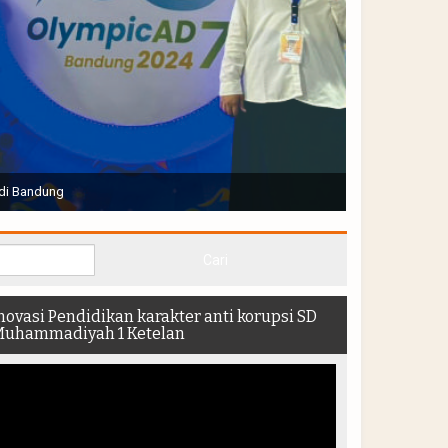
Joko Widodo selaku Presiden RI membuka Acara Muktamar
hadir di dalam stadion
novasi Pendidikan karakter anti korupsi SD
uhammadiyah 1 Ketelan