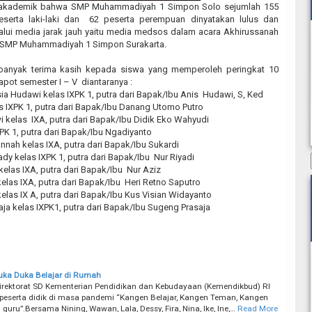
 akademik bahwa SMP Muhammadiyah 1 Simpon Solo sejumlah 155
 peserta laki-laki dan 62 peserta perempuan dinyatakan lulus dan
alui media jarak jauh yaitu media medsos dalam acara Akhirussanah
IX SMP Muhammadiyah 1 Simpon Surakarta.
anyak terima kasih kepada siswa yang memperoleh peringkat 10
apot semester I – V diantaranya :
sia Hudawi kelas IXPK 1, putra dari Bapak/Ibu Anis Hudawi, S, Ked
s IXPK 1, putra dari Bapak/Ibu Danang Utomo Putro
i kelas IXA, putra dari Bapak/Ibu Didik Eko Wahyudi
XPK 1, putra dari Bapak/Ibu Ngadiyanto
nah kelas IXA, putra dari Bapak/Ibu Sukardi
ady kelas IXPK 1, putra dari Bapak/Ibu Nur Riyadi
kelas IXA, putra dari Bapak/Ibu Nur Aziz
elas IXA, putra dari Bapak/Ibu Heri Retno Saputro
elas IX A, putra dari Bapak/Ibu Kus Visian Widayanto
ja kelas IXPK1, putra dari Bapak/Ibu Sugeng Prasaja
uka Duka Belajar di Rumah
rektorat SD Kementerian Pendidikan dan Kebudayaan (Kemendikbud) RI
eserta didik di masa pandemi “Kangen Belajar, Kangen Teman, Kangen
guru”.Bersama Nining, Wawan, Lala, Dessy, Fira, Nina, Ike, Ine,…
Read More