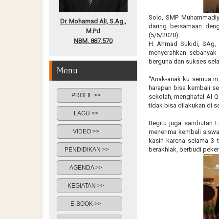
Solo, SMP Muhammadiy
Dr. Mohamad Ali, S.Ag.,
daring bersamaan den
M.Pd
(5/6/2020).
NBM. 887.570
H. Ahmad Sukidi, SAg
menyerahkan sebanyak 
berguna dan sukses sela
Menu
“Anak-anak ku semua me
harapan bisa kembali se
PROFIL >>
sekolah, menghafal Al Q
tidak bisa dilakukan di s
LAGU >>
Begitu juga sambutan Fr
VIDEO >>
menerima kembali siswa
kasih karena selama 3 
berakhlak, berbudi pekert
PENDIDIKAN >>
AGENDA >>
KEGIATAN >>
E-BOOK >>