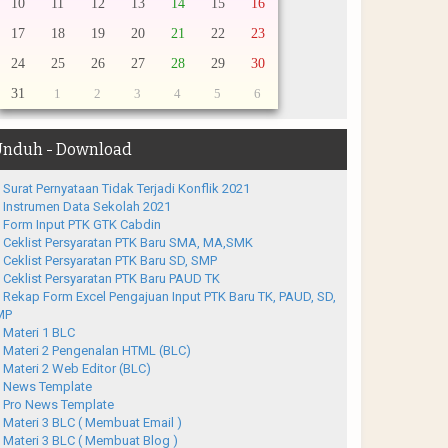
10
11
12
13
14
15
16
17
18
19
20
21
22
23
24
25
26
27
28
29
30
31
1
2
3
4
5
6
nduh - Download
Surat Pernyataan Tidak Terjadi Konflik 2021
Instrumen Data Sekolah 2021
Form Input PTK GTK Cabdin
Ceklist Persyaratan PTK Baru SMA, MA,SMK
Ceklist Persyaratan PTK Baru SD, SMP
Ceklist Persyaratan PTK Baru PAUD TK
Rekap Form Excel Pengajuan Input PTK Baru TK, PAUD, SD,
MP
Materi 1 BLC
Materi 2 Pengenalan HTML (BLC)
Materi 2 Web Editor (BLC)
News Template
Pro News Template
Materi 3 BLC ( Membuat Email )
Materi 3 BLC ( Membuat Blog )