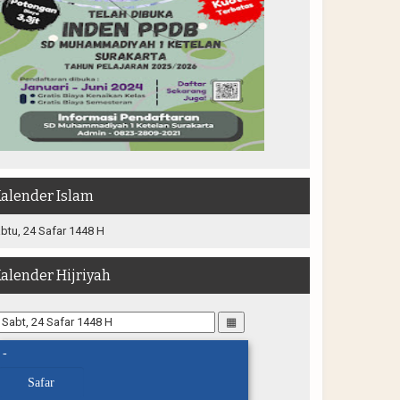
alender Islam
btu, 24 Safar 1448 H
alender Hijriyah
▦
-