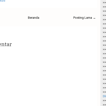
More
>>
>>
>>
>>
Beranda
Posting Lama →
>>
>>
>>
>>
>>
>>
entar
>>
>>
>>
>>
>>
>>
>>
>>
>>
>>
>>
>>
SM
>>
>>