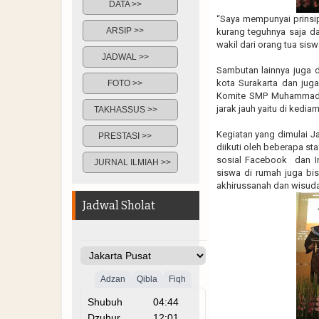
DATA >>
“Saya mempunyai prinsi
ARSIP >>
kurang teguhnya saja d
wakil dari orang tua sisw
JADWAL >>
Sambutan lainnya juga 
kota Surakarta dan jug
FOTO >>
Komite SMP Muhammadiy
jarak jauh yaitu di kedi
TAKHASSUS >>
Kegiatan yang dimulai 
PRESTASI >>
diikuti oleh beberapa st
sosial Facebook dan I
JURNAL ILMIAH >>
siswa di rumah juga bis
akhirussanah dan wisuda k
Jadwal Sholat