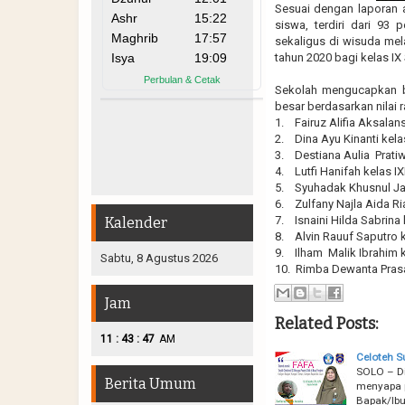
Sesuai dengan laporan
siswa, terdiri dari 93
sekaligus di wisuda mel
tahun 2020 bagi kelas 
Sekolah mengucapkan b
besar berdasarkan nilai r
1. Fairuz Alifia Aksalan
2. Dina Ayu Kinanti kela
3. Destiana Aulia Pratiw
4. Lutfi Hanifah kelas I
5. Syuhadak Khusnul Jan
6. Zulfany Najla Aida Ri
7. Isnaini Hilda Sabrina 
Kalender
8. Alvin Rauuf Saputro k
9. Ilham Malik Ibrahim k
Sabtu, 8 Agustus 2026
10. Rimba Dewanta Prasa
Jam
Related Posts:
:
:
11
43
48
AM
Celoteh S
SOLO – Di
Berita Umum
menyapa p
Bapak/Ibu 