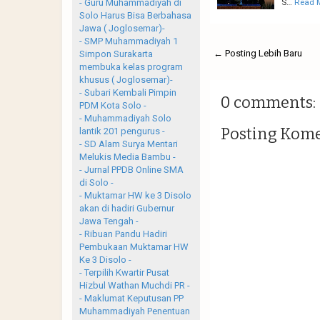
S…
Read 
- Guru Muhammadiyah di
Solo Harus Bisa Berbahasa
Jawa ( Joglosemar)-
- SMP Muhammadiyah 1
← Posting Lebih Baru
Simpon Surakarta
membuka kelas program
khusus ( Joglosemar)-
- Subari Kembali Pimpin
0 comments:
PDM Kota Solo -
- Muhammadiyah Solo
Posting Kom
lantik 201 pengurus -
- SD Alam Surya Mentari
Melukis Media Bambu -
- Jurnal PPDB Online SMA
di Solo -
- Muktamar HW ke 3 Disolo
akan di hadiri Gubernur
Jawa Tengah -
- Ribuan Pandu Hadiri
Pembukaan Muktamar HW
Ke 3 Disolo -
- Terpilih Kwartir Pusat
Hizbul Wathan Muchdi PR -
- Maklumat Keputusan PP
Muhammadiyah Penentuan