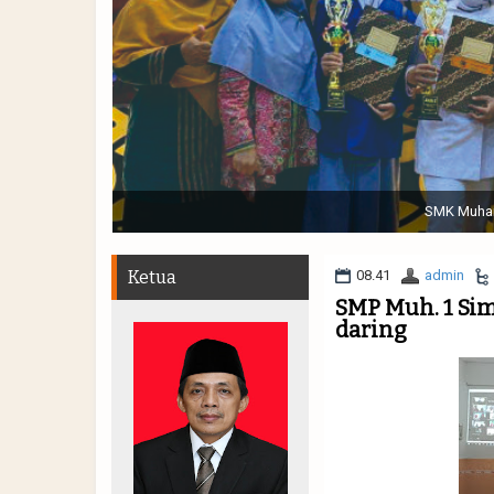
Sabtu, 19 November 2022. (dari kiri) Pertunjukan Tap
Muhammadiyah 48 || Pe
Ketua
08.41
admin
SMP Muh. 1 Si
daring