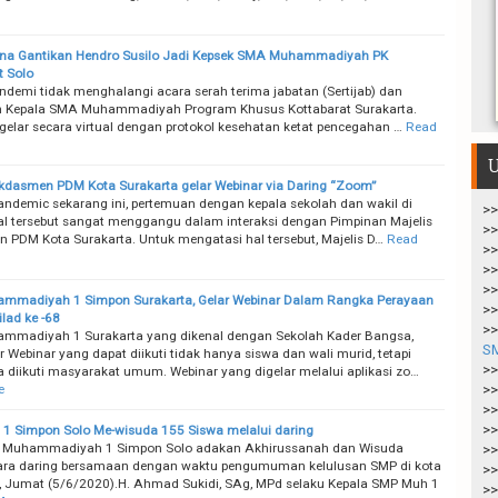
ina Gantikan Hendro Susilo Jadi Kepsek SMA Muhammadiyah PK
t Solo
demi tidak menghalangi acara serah terima jabatan (Sertijab) dan
an Kepala SMA Muhammadiyah Program Khusus Kottabarat Surakarta.
digelar secara virtual dengan protokol kesehatan ketat pencegahan …
Read
U
ikdasmen PDM Kota Surakarta gelar Webinar via Daring “Zoom”
ndemic sekarang ini, pertemuan dengan kepala sekolah dan wakil di
>>
al tersebut sangat menggangu dalam interaksi dengan Pimpinan Majelis
>>
 PDM Kota Surakarta. Untuk mengatasi hal tersebut, Majelis D…
Read
>>
>>
>>
mmadiyah 1 Simpon Surakarta, Gelar Webinar Dalam Rangka Perayaan
>>
lad ke -68
>>
mmadiyah 1 Surakarta yang dikenal dengan Sekolah Kader Bangsa,
S
 Webinar yang dapat diikuti tidak hanya siswa dan wali murid, tetapi
>>
a diikuti masyarakat umum. Webinar yang digelar melalui aplikasi zo…
e
>>
>>
>>
1 Simpon Solo Me-wisuda 155 Siswa melalui daring
P Muhammadiyah 1 Simpon Solo adakan Akhirussanah dan Wisuda
>>
ara daring bersamaan dengan waktu pengumuman kelulusan SMP di kota
>>
, Jumat (5/6/2020).H. Ahmad Sukidi, SAg, MPd selaku Kepala SMP Muh 1
>>