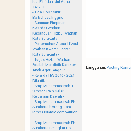
Idul Fitri dan Idul Adha
1437 H -
- Tiga Tips Mahir
Berbahasa Inggris -
- Susunan Pimpinan
Kwarda Gerakan
Kepanduan Hizbul Wathan
Kota Surakarta -
- Perkemahan Akbar Hizbul
Wathan Kwartir Daerah
Kota Surakarta -
- Tugas Hizbul Wathan
Adalah Mendidik Karakter
Langganan:
Posting Komen
Anak Agar Tangguh -
- Kwarda HW 2016 - 2021
Dilantik -
- Smp Muhammadiyah 1
Simpon Raih Gelar
Kejuaraan Daerah -
- Smp Muhammadiyah PK
Surakarta borong juara
lomba islamic competition
-
- Smp Muhammadiyah PK
Surakarta Peringkat UN