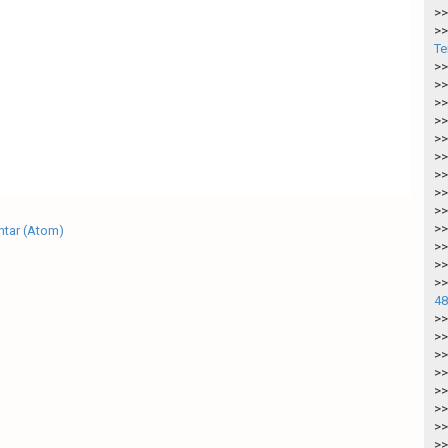
>>
>>
Te
>>
>>
>>
>>
>>
>>
>>
>>
>>
>>
tar (Atom)
>>
>>
>>
48
>>
>>
>>
>>
>>
>>
>>
>>