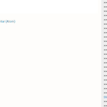
>>
>>
>>
>>
>>
tar (Atom)
>>
>>
>>
>>
>>
>>
>>
>>
>>
>>
>>
>>
>>
>>
>>
>>
>>
SM
>>
>>