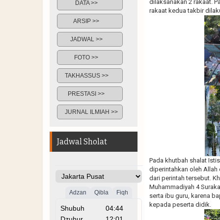
dilaksanakan 2 rakaat. P
DATA >>
rakaat kedua takbir dilak
ARSIP >>
JADWAL >>
FOTO >>
TAKHASSUS >>
PRESTASI >>
JURNAL ILMIAH >>
Jadwal Sholat
Pada khutbah shalat Ist
diperintahkan oleh Alla
dari perintah tersebut. 
Muhammadiyah 4 Surakar
serta ibu guru, karena b
kepada peserta didik.