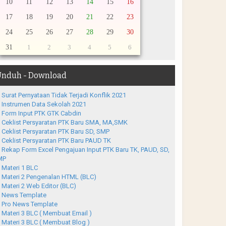
10
11
12
13
14
15
16
17
18
19
20
21
22
23
24
25
26
27
28
29
30
31
1
2
3
4
5
6
nduh - Download
Surat Pernyataan Tidak Terjadi Konflik 2021
Instrumen Data Sekolah 2021
Form Input PTK GTK Cabdin
Ceklist Persyaratan PTK Baru SMA, MA,SMK
Ceklist Persyaratan PTK Baru SD, SMP
Ceklist Persyaratan PTK Baru PAUD TK
Rekap Form Excel Pengajuan Input PTK Baru TK, PAUD, SD,
MP
Materi 1 BLC
Materi 2 Pengenalan HTML (BLC)
Materi 2 Web Editor (BLC)
News Template
Pro News Template
Materi 3 BLC ( Membuat Email )
Materi 3 BLC ( Membuat Blog )