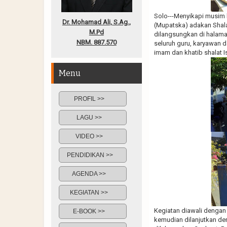
Solo---Menyikapi musim 
Dr. Mohamad Ali, S.Ag.,
(Mupatska) adakan Shalat
M.Pd
dilangsungkan di halaman
NBM. 887.570
seluruh guru, karyawan 
imam dan khatib shalat I
Menu
PROFIL >>
LAGU >>
VIDEO >>
PENDIDIKAN >>
AGENDA >>
KEGIATAN >>
Kegiatan diawali dengan 
E-BOOK >>
kemudian dilanjutkan den