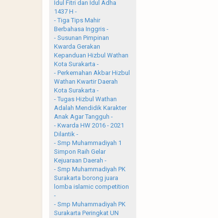
Idul Fitri dan Idul Adha
1437 H -
- Tiga Tips Mahir
Berbahasa Inggris -
- Susunan Pimpinan
Kwarda Gerakan
Kepanduan Hizbul Wathan
Kota Surakarta -
- Perkemahan Akbar Hizbul
Wathan Kwartir Daerah
Kota Surakarta -
- Tugas Hizbul Wathan
Adalah Mendidik Karakter
Anak Agar Tangguh -
- Kwarda HW 2016 - 2021
Dilantik -
- Smp Muhammadiyah 1
Simpon Raih Gelar
Kejuaraan Daerah -
- Smp Muhammadiyah PK
Surakarta borong juara
lomba islamic competition
-
- Smp Muhammadiyah PK
Surakarta Peringkat UN