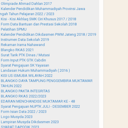
Olimpiade Ahmad Dahlan 2017
Kalender Pendidikan Muhammadiyah Provinsi Jawa
ngah Tahun Pelajaran 2022 / 2023
Kisi - Kisi Akhlaq SMK Ciri Khusus 2017 / 2018
Form Data Bantuan dan Prestasi Sekolah 2018
Pelatihan SPMU
Kalender Pendidikan Dikdasmen PWM Jateng 2018 / 2019
Instrumen Data Sekolah 2019
Rekaman Irama Nahawand
Blangko RKAS 2021
Surat Tarik PTK Dinas / Mutasi
Form Input PTK GTK Cabdin
Syarat Pengajuan SK Yayasan
Landasan Hukum Muhammadiyah ( 2016 )
KISI US ISMUBA WILAYAH 2022
BLANGKO DAYA TAMPUNG PENGGEMBIRA MUKTAMAR
 TAHUN 2022
BLANGKO PAKTA INTEGRITAS
BLANGKO RKAS 2022/2023
EDARAN MENCHANDISE MUKTAMAR KE - 48
Syarat Pengajuan NUPTK JULI - DESEMBER 2022
Form Isian Data 2022 / 2023
Logo Musyda 2023
Lampiran Musyda Dikdasmen 2023
SYARAT DAPODIK 2023