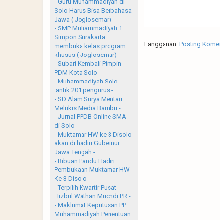
- Guru Muhammadiyah di
Solo Harus Bisa Berbahasa
Jawa ( Joglosemar)-
- SMP Muhammadiyah 1
Simpon Surakarta
Langganan:
Posting Komen
membuka kelas program
khusus ( Joglosemar)-
- Subari Kembali Pimpin
PDM Kota Solo -
- Muhammadiyah Solo
lantik 201 pengurus -
- SD Alam Surya Mentari
Melukis Media Bambu -
- Jurnal PPDB Online SMA
di Solo -
- Muktamar HW ke 3 Disolo
akan di hadiri Gubernur
Jawa Tengah -
- Ribuan Pandu Hadiri
Pembukaan Muktamar HW
Ke 3 Disolo -
- Terpilih Kwartir Pusat
Hizbul Wathan Muchdi PR -
- Maklumat Keputusan PP
Muhammadiyah Penentuan