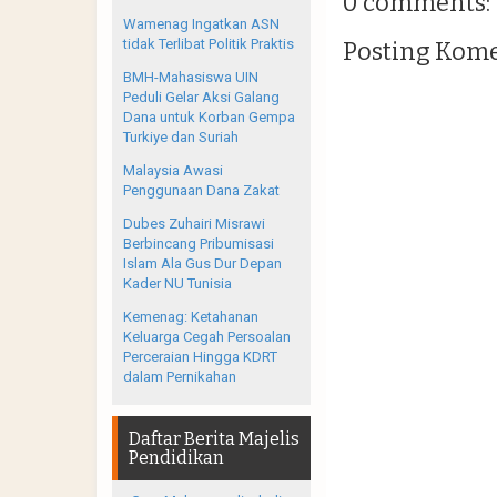
0 comments:
Wamenag Ingatkan ASN
tidak Terlibat Politik Praktis
Posting Kom
BMH-Mahasiswa UIN
Peduli Gelar Aksi Galang
Dana untuk Korban Gempa
Turkiye dan Suriah
Malaysia Awasi
Penggunaan Dana Zakat
Dubes Zuhairi Misrawi
Berbincang Pribumisasi
Islam Ala Gus Dur Depan
Kader NU Tunisia
Kemenag: Ketahanan
Keluarga Cegah Persoalan
Perceraian Hingga KDRT
dalam Pernikahan
Daftar Berita Majelis
Pendidikan