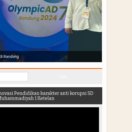
Joko Widodo selaku Presiden RI membuka Acara Muktamar
hadir di dalam stadion
novasi Pendidikan karakter anti korupsi SD
uhammadiyah 1 Ketelan