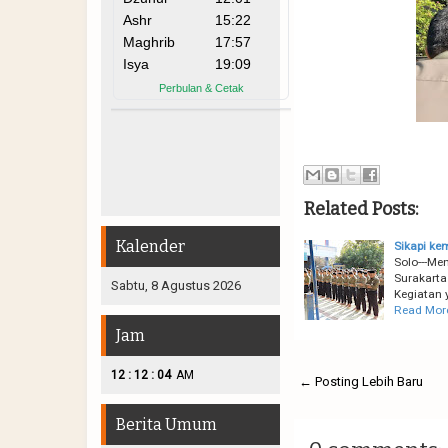
Related Posts:
Kalender
Sikapi ke
Solo---Me
Surakarta
Sabtu, 8 Agustus 2026
Kegiatan 
Read Mor
Jam
:
:
12
12
05
AM
← Posting Lebih Baru
Berita Umum