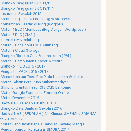
Blangko Pengajuan SK GTT/PTT
Blangko Pengajuan SK GTY/PTY
Instrumen Sekolah 2015
Memasang Link Di Pada Blog Wordpress
Menambah Header di Blog (Blogger)
Materi 4 BLC ( Membuat Blog Dengan Wordpress )
Materi 5 BLC ( CMS )
Tutorial CMS Balitbang
Materi 6 Localhost CMS Balitbang
Materi 8 Cloud Storage
Blangko Biodata Guru Agama Islam ( PAI )
Materi 9 Pembuatan Header Website
Blangko PPDB 2016 / 2017
Pengantar PPDB 2016 / 2017
Menambahkan Feed Rss Pada Halaman Website
Materi Tahsin Perguruan Muhammadiyah
Skrip .php untuk Feed RSS CMS Balitbang
Materi Google Form atau Formulir Online
Materi Desember 2016
Jadwal UTS Genap Ciri Khusus SD
Blangko Data Bantuan Sekolah 2016
Jadwal UAS ( SEKOLAH ) Ciri Khusus SMP/Mts, SMA/MA,
K 2016/2017
Materi Penguatan Kepala Sekolah Tawang Mangu
Pengembangan Kurikulum ISMUBA 2017