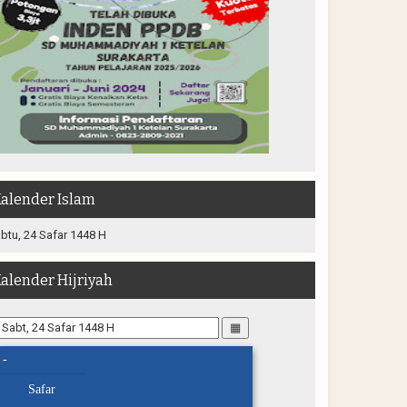
alender Islam
btu, 24 Safar 1448 H
alender Hijriyah
▦
-