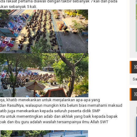
ada rakaat pertama diawali dengan takbir sebanyak 7 kali dan pada
ukan sebanyak 5 kali.
K
Sa
K
isqa, khatib menekankan untuk menjalankan apa-apa yang
h dan RasulNya, walaupun mungkin kita belum bias memahami maksud
Khatib juga menekankan kepada seluruh peserta didik SMP
ta untuk mementingkan adab dan akhlak yang baik kepada bapak
apak dan ibu guru adalah wasilah tersampainya ilmu Allah SWT