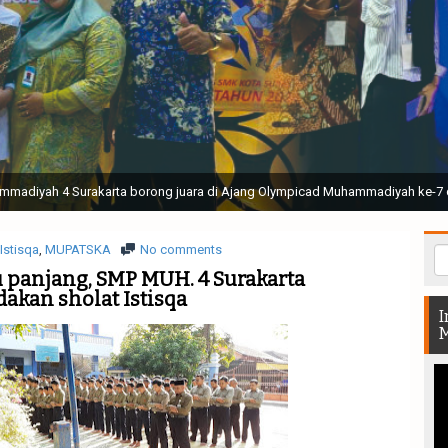
ak Suci Perguruan Muhammadiyah ( TSPM ) di Stadion Manahan Solo || Ir. H. 
rtunjukan bendera dan tari memukau seluruh Muktamar dan Muktamirin yang 
Istisqa
,
MUPATSKA
No comments
 panjang, SMP MUH. 4 Surakarta
akan sholat Istisqa
I
M