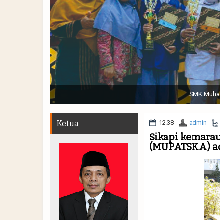
Sabtu, 19 November 2022. (dari kiri) Pertunjukan Tap
Muhammadiyah 48 || Pe
Ketua
12.38
admin
Sikapi kemarau
(MUPATSKA) ad