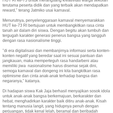
HUT RI ke-73 untuk merangsang kreativitas warga sekolah
terutama peserta didik dan yang terbaik akan mendapatkan
reward," terang Jatmiko usai karnaval.
Menurutnya, penyelenggaraan karnaval menyemarakkan
HUT ke-73 RI bertujuan untuk membangkitkan rasa cinta
tanah air dalam diri siswa. Dengan begitu akan tumbuh dan
tergugah karakter generasi penerus bangsa yang tangguh
dengan rasa nasionalisme tinggi.
"di era digitalisasi dan membanjirnya informasi serta konten-
konten negatif yang beredar saat ini sesuai pantuan dan
jangkauan, maka memperteguh rasa handarbeni atau
memiliki jiwa nasionalisme harus disemai sejak dini,
semoga karnaval dan dongeng ini kita bangkitkan rasa
optimisme dan cinta anak-anak terhadap bangsa dan
negaranya," katanya.
Di hadapan siswa Kak Jaja berhasil menyajikan sosok idola
untuk anak-anak bangsa berkemajuan, berkarakter dan
hebat, menghadirkan karakter baik ditiru anak-anak. Kisah
tentang manusia langit, yang hidupnya penuh dengan
perjuangan, tidak kenal lelah, beramal dan beribadah