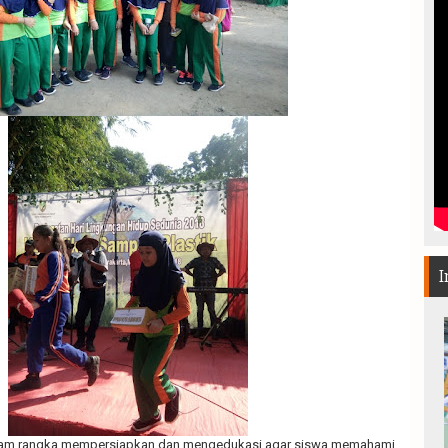
I
alam rangka mempersiapkan dan mengedukasi agar siswa memahami