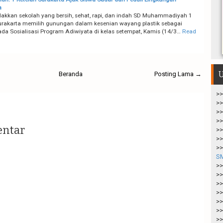
a
lakkan sekolah yang bersih, sehat, rapi, dan indah SD Muhammadiyah 1
urakarta memilih gunungan dalam kesenian wayang plastik sebagai
da Sosialisasi Program Adiwiyata di kelas setempat, Kamis (14/3…
Read
U
Beranda
Posting Lama →
>>
>>
>>
>>
entar
>>
>>
>>
S
>>
>>
>>
>>
>>
>>
>>