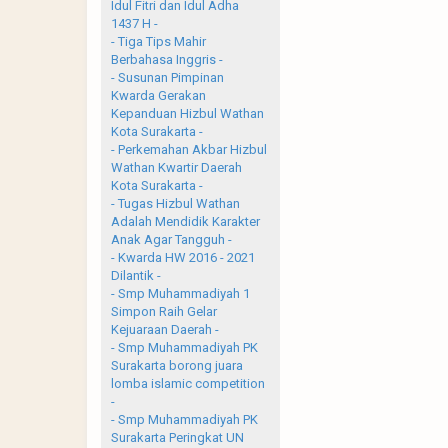
Idul Fitri dan Idul Adha
1437 H -
- Tiga Tips Mahir
Berbahasa Inggris -
- Susunan Pimpinan
Kwarda Gerakan
Kepanduan Hizbul Wathan
Kota Surakarta -
- Perkemahan Akbar Hizbul
Wathan Kwartir Daerah
Kota Surakarta -
- Tugas Hizbul Wathan
Adalah Mendidik Karakter
Anak Agar Tangguh -
- Kwarda HW 2016 - 2021
Dilantik -
- Smp Muhammadiyah 1
Simpon Raih Gelar
Kejuaraan Daerah -
- Smp Muhammadiyah PK
Surakarta borong juara
lomba islamic competition
-
- Smp Muhammadiyah PK
Surakarta Peringkat UN