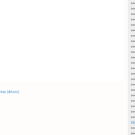
>>
>>
>>
>>
>>
>>
>>
>>
>>
>>
>>
>>
>>
>>
>>
>>
>>
tar (Atom)
>>
>>
>>
>>
>>
SM
>>
>>