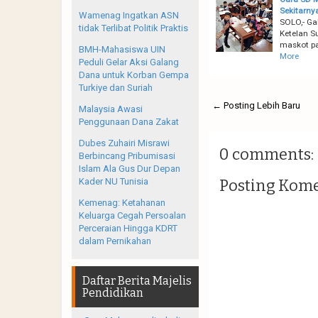
Sekitarny
Wamenag Ingatkan ASN
SOLO,- Ga
tidak Terlibat Politik Praktis
Ketelan S
maskot pa
BMH-Mahasiswa UIN
More
Peduli Gelar Aksi Galang
Dana untuk Korban Gempa
Turkiye dan Suriah
← Posting Lebih Baru
Malaysia Awasi
Penggunaan Dana Zakat
Dubes Zuhairi Misrawi
0 comments:
Berbincang Pribumisasi
Islam Ala Gus Dur Depan
Posting Kom
Kader NU Tunisia
Kemenag: Ketahanan
Keluarga Cegah Persoalan
Perceraian Hingga KDRT
dalam Pernikahan
Daftar Berita Majelis
Pendidikan