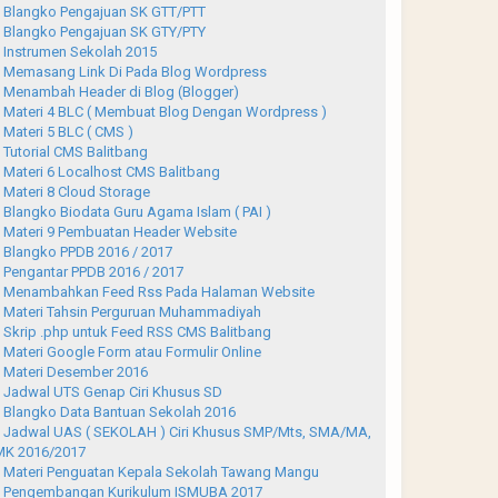
Blangko Pengajuan SK GTT/PTT
Blangko Pengajuan SK GTY/PTY
Instrumen Sekolah 2015
Memasang Link Di Pada Blog Wordpress
Menambah Header di Blog (Blogger)
Materi 4 BLC ( Membuat Blog Dengan Wordpress )
Materi 5 BLC ( CMS )
Tutorial CMS Balitbang
Materi 6 Localhost CMS Balitbang
Materi 8 Cloud Storage
Blangko Biodata Guru Agama Islam ( PAI )
Materi 9 Pembuatan Header Website
Blangko PPDB 2016 / 2017
Pengantar PPDB 2016 / 2017
Menambahkan Feed Rss Pada Halaman Website
Materi Tahsin Perguruan Muhammadiyah
Skrip .php untuk Feed RSS CMS Balitbang
Materi Google Form atau Formulir Online
Materi Desember 2016
Jadwal UTS Genap Ciri Khusus SD
Blangko Data Bantuan Sekolah 2016
Jadwal UAS ( SEKOLAH ) Ciri Khusus SMP/Mts, SMA/MA,
K 2016/2017
Materi Penguatan Kepala Sekolah Tawang Mangu
Pengembangan Kurikulum ISMUBA 2017