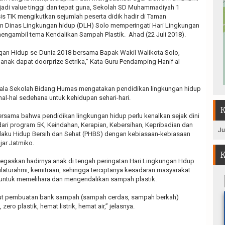
adi value tinggi dan tepat guna, Sekolah SD Muhammadiyah 1
is TIK mengikutkan sejumlah peserta didik hadir di Taman
 Dinas Lingkungan hidup (DLH) Solo memperingati Hari Lingkungan
ngambil tema Kendalikan Sampah Plastik. Ahad (22 Juli 2018).
ngan Hidup se-Dunia 2018 bersama Bapak Wakil Walikota Solo,
anak dapat doorprize Setrika,” Kata Guru Pendamping Hanif al
pala Sekolah Bidang Humas mengatakan pendidikan lingkungan hidup
al-hal sedehana untuk kehidupan sehari-hari.
K
ersama bahwa pendidikan lingkungan hidup perlu kenalkan sejak dini
dari program 5K, Keindahan, Kerapian, Kebersihan, Kepribadian dan
Ju
laku Hidup Bersih dan Sehat (PHBS) dengan kebiasaan-kebiasaan
ujar Jatmiko.
K
negaskan hadirnya anak di tengah peringatan Hari Lingkungan Hdup
ilaturahmi, kemitraan, sehingga terciptanya kesadaran masyarakat
untuk memelihara dan mengendalikan sampah plastik.
ut pembuatan bank sampah (sampah cerdas, sampah berkah)
 zero plastik, hemat listrik, hemat air,” jelasnya.