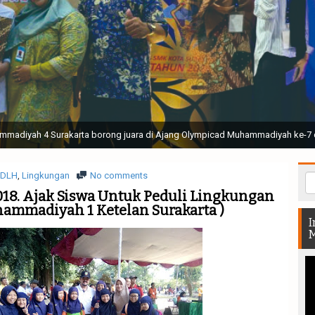
ak Suci Perguruan Muhammadiyah ( TSPM ) di Stadion Manahan Solo || Ir. H. 
rtunjukan bendera dan tari memukau seluruh Muktamar dan Muktamirin yang 
DLH
,
Lingkungan
No comments
2018. Ajak Siswa Untuk Peduli Lingkungan
ammadiyah 1 Ketelan Surakarta )
I
M