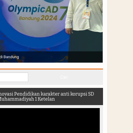
Joko Widodo selaku Presiden RI membuka Acara Muktamar
hadir di dalam stadion
novasi Pendidikan karakter anti korupsi SD
uhammadiyah 1 Ketelan