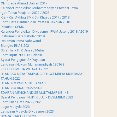
Olimpiade Ahmad Dahlan 2017
Kalender Pendidikan Muhammadiyah Provinsi Jawa
ngah Tahun Pelajaran 2022 / 2023
Kisi - Kisi Akhlaq SMK Ciri Khusus 2017 / 2018
Form Data Bantuan dan Prestasi Sekolah 2018
Pelatihan SPMU
Kalender Pendidikan Dikdasmen PWM Jateng 2018 / 2019
Instrumen Data Sekolah 2019
Rekaman Irama Nahawand
Blangko RKAS 2021
Surat Tarik PTK Dinas / Mutasi
Form Input PTK GTK Cabdin
Syarat Pengajuan SK Yayasan
Landasan Hukum Muhammadiyah ( 2016 )
KISI US ISMUBA WILAYAH 2022
BLANGKO DAYA TAMPUNG PENGGEMBIRA MUKTAMAR
 TAHUN 2022
BLANGKO PAKTA INTEGRITAS
BLANGKO RKAS 2022/2023
EDARAN MENCHANDISE MUKTAMAR KE - 48
Syarat Pengajuan NUPTK JULI - DESEMBER 2022
Form Isian Data 2022 / 2023
Logo Musyda 2023
Lampiran Musyda Dikdasmen 2023
SYARAT DAPODIK 2023