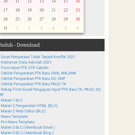
10
11
12
13
14
15
16
17
18
19
20
21
22
23
24
25
26
27
28
29
30
31
1
2
3
4
5
6
nduh - Download
Surat Pernyataan Tidak Terjadi Konflik 2021
Instrumen Data Sekolah 2021
Form Input PTK GTK Cabdin
Ceklist Persyaratan PTK Baru SMA, MA,SMK
Ceklist Persyaratan PTK Baru SD, SMP
Ceklist Persyaratan PTK Baru PAUD TK
Rekap Form Excel Pengajuan Input PTK Baru TK, PAUD, SD,
MP
Materi 1 BLC
Materi 2 Pengenalan HTML (BLC)
Materi 2 Web Editor (BLC)
News Template
Pro News Template
Materi 3 BLC ( Membuat Email )
Materi 3 BLC ( Membuat Blog )