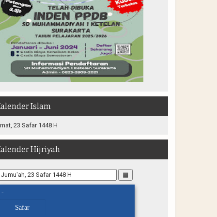
alender Islam
mat, 23 Safar 1448 H
alender Hijriyah
▦
-