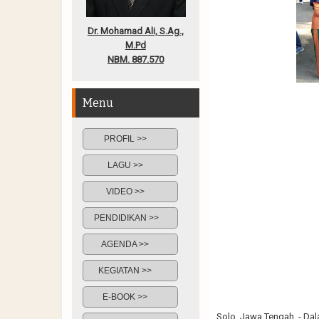
Dr. Mohamad Ali, S.Ag.,
M.Pd
NBM. 887.570
Menu
PROFIL >>
LAGU >>
VIDEO >>
PENDIDIKAN >>
AGENDA >>
KEGIATAN >>
E-BOOK >>
Solo, Jawa Tengah, - D