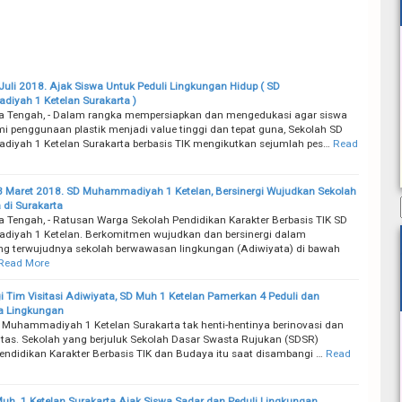
Juli 2018. Ajak Siswa Untuk Peduli Lingkungan Hidup ( SD
iyah 1 Ketelan Surakarta )
a Tengah, - Dalam rangka mempersiapkan dan mengedukasi agar siswa
penggunaan plastik menjadi value tinggi dan tepat guna, Sekolah SD
yah 1 Ketelan Surakarta berbasis TIK mengikutkan sejumlah pes…
Read
3 Maret 2018. SD Muhammadiyah 1 Ketelan, Bersinergi Wujudkan Sekolah
 di Surakarta
a Tengah, - Ratusan Warga Sekolah Pendidikan Karakter Berbasis TIK SD
iyah 1 Ketelan. Berkomitmen wujudkan dan bersinergi dalam
 terwujudnya sekolah berwawasan lingkungan (Adiwiyata) di bawah
Read More
i Tim Visitasi Adiwiyata, SD Muh 1 Ketelan Pamerkan 4 Peduli dan
a Lingkungan
 Muhammadiyah 1 Ketelan Surakarta tak henti-hentinya berinovasi dan
vitas. Sekolah yang berjuluk Sekolah Dasar Swasta Rujukan (SDSR)
endidikan Karakter Berbasis TIK dan Budaya itu saat disambangi …
Read
uh. 1 Ketelan Surakarta Ajak Siswa Sadar dan Peduli Lingkungan