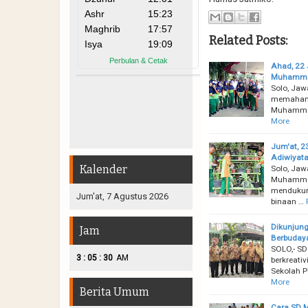
Related Posts:
Ahad, 22 
Muhammad
Solo, Jaw
memahami 
Muhammadi
More
Jum'at, 2
Adiwiyata
Kalender
Solo, Jaw
Muhammad
mendukung
Jum'at, 7 Agustus 2026
binaan …
Dikunjung
Jam
Berbuday
SOLO,- SD
:
:
3
05
31
AM
berkreati
Sekolah P
More
Berita Umum
Cara SD M