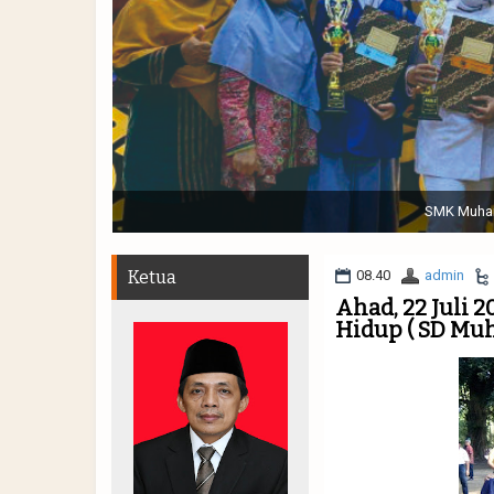
Sabtu, 19 November 2022. (dari kiri) Pertunjukan Tap
Muhammadiyah 48 || Pe
Ketua
08.40
admin
Ahad, 22 Juli 
Hidup ( SD Muh