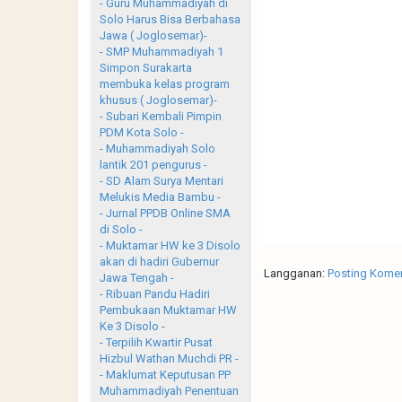
- Guru Muhammadiyah di
Solo Harus Bisa Berbahasa
Jawa ( Joglosemar)-
- SMP Muhammadiyah 1
Simpon Surakarta
membuka kelas program
khusus ( Joglosemar)-
- Subari Kembali Pimpin
PDM Kota Solo -
- Muhammadiyah Solo
lantik 201 pengurus -
- SD Alam Surya Mentari
Melukis Media Bambu -
- Jurnal PPDB Online SMA
di Solo -
- Muktamar HW ke 3 Disolo
akan di hadiri Gubernur
Langganan:
Posting Komen
Jawa Tengah -
- Ribuan Pandu Hadiri
Pembukaan Muktamar HW
Ke 3 Disolo -
- Terpilih Kwartir Pusat
Hizbul Wathan Muchdi PR -
- Maklumat Keputusan PP
Muhammadiyah Penentuan