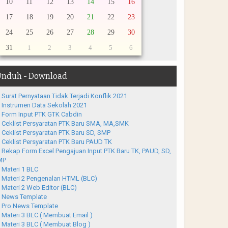
10
11
12
13
14
15
16
17
18
19
20
21
22
23
24
25
26
27
28
29
30
31
1
2
3
4
5
6
nduh - Download
Surat Pernyataan Tidak Terjadi Konflik 2021
Instrumen Data Sekolah 2021
Form Input PTK GTK Cabdin
Ceklist Persyaratan PTK Baru SMA, MA,SMK
Ceklist Persyaratan PTK Baru SD, SMP
Ceklist Persyaratan PTK Baru PAUD TK
Rekap Form Excel Pengajuan Input PTK Baru TK, PAUD, SD,
MP
Materi 1 BLC
Materi 2 Pengenalan HTML (BLC)
Materi 2 Web Editor (BLC)
News Template
Pro News Template
Materi 3 BLC ( Membuat Email )
Materi 3 BLC ( Membuat Blog )