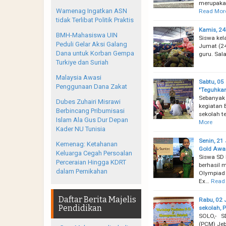
merupakan
Wamenag Ingatkan ASN
Read Mor
tidak Terlibat Politik Praktis
Kamis, 24
BMH-Mahasiswa UIN
Siswa kel
Peduli Gelar Aksi Galang
Jumat (24
Dana untuk Korban Gempa
guru. Sal
Turkiye dan Suriah
Malaysia Awasi
Sabtu, 05
Penggunaan Dana Zakat
"Teguhkan
Sebanyak
Dubes Zuhairi Misrawi
kegiatan 
Berbincang Pribumisasi
sekolah t
Islam Ala Gus Dur Depan
More
Kader NU Tunisia
Senin, 21
Kemenag: Ketahanan
Gold Awa
Keluarga Cegah Persoalan
Siswa SD 
Perceraian Hingga KDRT
berhasil 
dalam Pernikahan
Olympiad 
Ex…
Read
Daftar Berita Majelis
Rabu, 02 
Pendidikan
sekolah, 
SOLO,- S
(PCM) Jeb