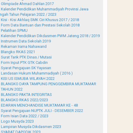
Olimpiade Ahmad Dahlan 2017
Kalender Pendidikan Muhammadiyah Provinsi Jawa
ngah Tahun Pelajaran 2022 / 2023
Kisi - Kisi Akhlaq SMK Ciri Khusus 2017 / 2018
Form Data Bantuan dan Prestasi Sekolah 2018
Pelatihan SPMU
Kalender Pendidikan Dikdasmen PWM Jateng 2018 / 2019
Instrumen Data Sekolah 2019
Rekaman Irama Nahawand
Blangko RKAS 2021
Surat Tarik PTK Dinas / Mutasi
Form Input PTK GTK Cabdin
Syarat Pengajuan SK Yayasan
Landasan Hukum Muhammadiyah ( 2016 )
KISI US ISMUBA WILAYAH 2022
BLANGKO DAYA TAMPUNG PENGGEMBIRA MUKTAMAR
 TAHUN 2022
BLANGKO PAKTA INTEGRITAS
BLANGKO RKAS 2022/2023
EDARAN MENCHANDISE MUKTAMAR KE - 48
Syarat Pengajuan NUPTK JULI - DESEMBER 2022
Form Isian Data 2022 / 2023
Logo Musyda 2023
Lampiran Musyda Dikdasmen 2023
SYARAT DAPODIK 2023