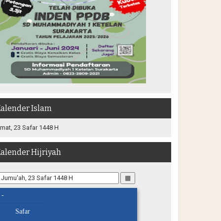
alender Islam
mat, 23 Safar 1448 H
alender Hijriyah
▦
-