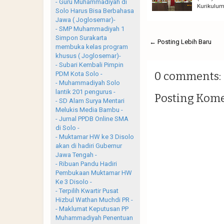
- Guru Muhammadiyah di
Kurikulum
Solo Harus Bisa Berbahasa
Jawa ( Joglosemar)-
- SMP Muhammadiyah 1
Simpon Surakarta
← Posting Lebih Baru
membuka kelas program
khusus ( Joglosemar)-
- Subari Kembali Pimpin
0 comments:
PDM Kota Solo -
- Muhammadiyah Solo
lantik 201 pengurus -
Posting Kom
- SD Alam Surya Mentari
Melukis Media Bambu -
- Jurnal PPDB Online SMA
di Solo -
- Muktamar HW ke 3 Disolo
akan di hadiri Gubernur
Jawa Tengah -
- Ribuan Pandu Hadiri
Pembukaan Muktamar HW
Ke 3 Disolo -
- Terpilih Kwartir Pusat
Hizbul Wathan Muchdi PR -
- Maklumat Keputusan PP
Muhammadiyah Penentuan