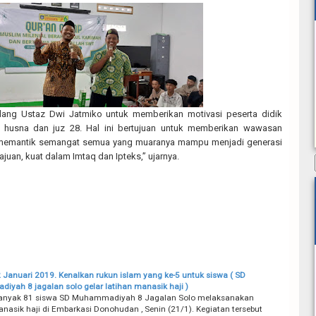
ang Ustaz Dwi Jatmiko untuk memberikan motivasi peserta didik
 husna dan juz 28. Hal ini bertujuan untuk memberikan wawasan
memantik semangat semua yang muaranya mampu menjadi generasi
uan, kuat dalam Imtaq dan Ipteks,” ujarnya.
2 Januari 2019. Kenalkan rukun islam yang ke-5 untuk siswa ( SD
yah​ 8 jagalan solo gelar latihan manasik haji )
ebanyak 81 siswa SD Muhammadiyah 8 Jagalan Solo melaksanakan
anasik haji di Embarkasi Donohudan , Senin (21/1). Kegiatan tersebut