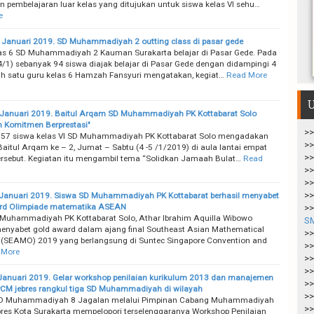
 pembelajaran luar kelas yang ditujukan untuk siswa kelas VI sehu…
e
 Januari 2019. SD Muhammadiyah 2 outting class di pasar gede
as 6 SD Muhammadiyah 2 Kauman Surakarta belajar di Pasar Gede. Pada
/1) sebanyak 94 siswa diajak belajar di Pasar Gede dengan didampingi 4
ah satu guru kelas 6 Hamzah Fansyuri mengatakan, kegiat…
Read More
U
 Januari 2019. Baitul Arqam SD Muhammadiyah PK Kottabarat Solo
 Komitmen Berprestasi"
>>
 57 siswa kelas VI SD Muhammadiyah PK Kottabarat Solo mengadakan
>>
Baitul Arqam ke – 2, Jumat – Sabtu (4 -5 /1/2019) di aula lantai empat
>>
ersebut. Kegiatan itu mengambil tema “Solidkan Jamaah Bulat…
Read
>>
>>
>>
 Januari 2019. Siswa SD Muhammadiyah PK Kottabarat berhasil menyabet
rd Olimpiade matematika ASEAN
>>
Muhammadiyah PK Kottabarat Solo, Athar Ibrahim Aquilla Wibowo
S
menyabet gold award dalam ajang final Southeast Asian Mathematical
>>
(SEAMO) 2019 yang berlangsung di Suntec Singapore Convention and
>>
 More
>>
>>
Januari 2019. Gelar workshop penilaian kurikulum 2013 dan manajemen
>>
PCM jebres rangkul tiga SD Muhammadiyah di wilayah
>>
D Muhammadiyah 8 Jagalan melalui Pimpinan Cabang Muhammadiyah
>>
res Kota Surakarta mempelopori terselenggaranya Workshop Penilaian