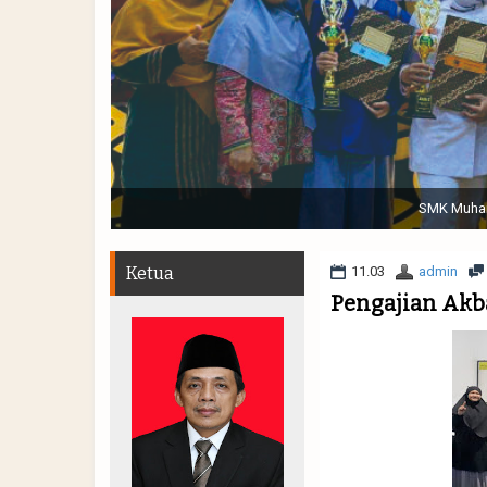
Sabtu, 19 November 2022. (dari kiri) Pertunjukan Tap
Muhammadiyah 48 || Pe
Ketua
11.03
admin
Pengajian Akb