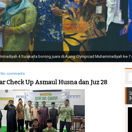
ak Suci Perguruan Muhammadiyah ( TSPM ) di Stadion Manahan Solo || Ir. H. 
rtunjukan bendera dan tari memukau seluruh Muktamar dan Muktamirin yang 
No comments
ar Check Up Asmaul Husna dan Juz 28
I
M