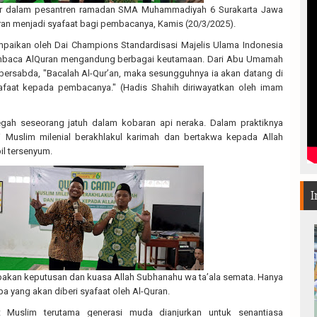
r dalam pesantren ramadan SMA Muhammadiyah 6 Surakarta Jawa
n menjadi syafaat bagi pembacanya, Kamis (20/3/2025).
mpaikan oleh Dai Champions Standardisasi Majelis Ulama Indonesia
embaca AlQuran mengandung berbagai keutamaan. Dari Abu Umamah
w bersabda, "Bacalah Al-Qur’an, maka sesungguhnya ia akan datang di
afaat kepada pembacanya." (Hadis Shahih diriwayatkan oleh imam
gah seseorang jatuh dalam kobaran api neraka. Dalam praktiknya
i Muslim milenial berakhlakul karimah dan bertakwa kepada Allah
il tersenyum.
I
akan keputusan dan kuasa Allah Subhanahu wa ta’ala semata. Hanya
a yang akan diberi syafaat oleh Al-Quran.
t Muslim terutama generasi muda dianjurkan untuk senantiasa