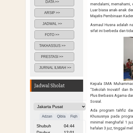
DATA >>
mendalami, memahami, d
Luar biasa anak-anak de
ARSIP >>
Majelis Pembinaan Kader
JADWAL >>
Asmaul Husna adalah nam
sifat ini berbeda dan ti
FOTO >>
TAKHASSUS >>
PRESTASI >>
JURNAL ILMIAH >>
Kepala SMA Muhammadiya
Jadwal Sholat
“Sekolah Inovatif dan B
Plus Berbasis Agama da
Sosial.
Ada program tahfiz dan
Khususnya pada program 
minimal menghafal 1 ju
hafalan 3 juz, tinggal me