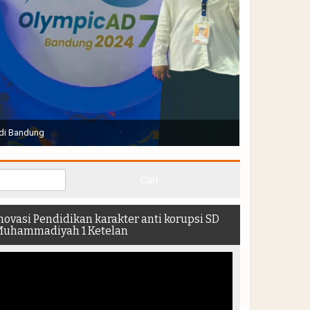
Joko Widodo selaku Presiden RI membuka Acara Muktamar
hadir di dalam stadion
novasi Pendidikan karakter anti korupsi SD
uhammadiyah 1 Ketelan