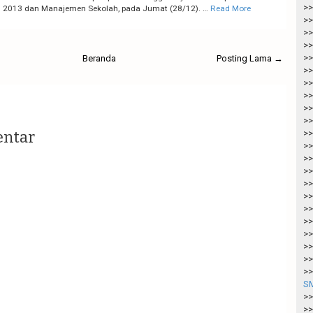
>>
 2013 dan Manajemen Sekolah, pada Jumat (28/12). …
Read More
>>
>>
>>
>>
Beranda
Posting Lama →
>>
>>
>>
>>
>>
entar
>>
>>
>>
>>
>>
>>
>>
>>
>>
>>
>>
>>
SM
>>
>>