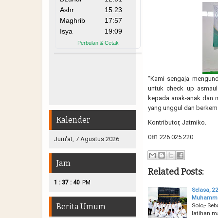
“Kami sengaja mengund
untuk check up asmaul
kepada anak-anak dan 
yang unggul dan berkemaj
Kalender
Kontributor, Jatmiko.
081 226 025 220
Jum'at, 7 Agustus 2026
Jam
Related Posts:
:
:
1
37
41
PM
Selasa, 2
Muhammadi
Solo,- S
Berita Umum
latihan m