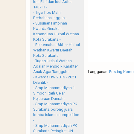
Idul Fitri dan Idul Adha
1437 H -
- Tiga Tips Mahir
Berbahasa Inggris -
- Susunan Pimpinan
Kwarda Gerakan
Kepanduan Hizbul Wathan
Kota Surakarta -
- Perkemahan Akbar Hizbul
Wathan Kwartir Daerah
Kota Surakarta -
- Tugas Hizbul Wathan
Adalah Mendidik Karakter
Langganan:
Posting Komen
Anak Agar Tangguh -
- Kwarda HW 2016 - 2021
Dilantik -
- Smp Muhammadiyah 1
Simpon Raih Gelar
Kejuaraan Daerah -
- Smp Muhammadiyah PK
Surakarta borong juara
lomba islamic competition
-
- Smp Muhammadiyah PK
Surakarta Peringkat UN