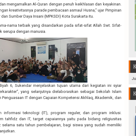
an mengamalkan Al-Quran dengan penuh keikhlasan dan keyakinan.
ngan kreativitasnya parade pembacaan asmaul Husna,” ujar Pimpinan
 dan Sumber Daya Insani (MPKSDI) Kota Surakarta itu.
a-nama terbaik yang disandarkan pada sifat-sifat Allah Swt. Sifat-
dak serupa dengan manusia.
K
Ju
h 6, Sukendar menjelaskan tujuan utama dari kegiatan ini syiar
erkarakter”, yang selanjutnya dielaborasikan sebagai Sekolah Islam
K
n Penguasaan IT dengan Capaian Kompetensi Akhlaq, Akademik, dan
 informasi teknologi (IT), program reguler, dan program inklusi.
tahfidz dan IT, target capaiannya yaitu pada bidang religiusitas
z selama satu tahun pembelajaran, bagi siswa yang sudah memiliki
lanjutkan.