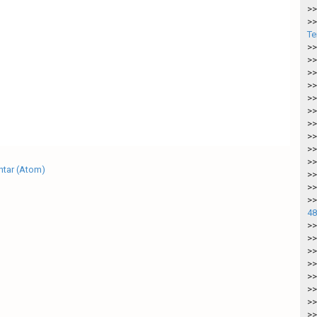
>>
>>
Te
>>
>>
>>
>>
>>
>>
>>
>>
>>
>>
tar (Atom)
>>
>>
>>
48
>>
>>
>>
>>
>>
>>
>>
>>