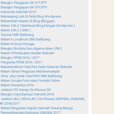
Blangko Pengajuan SK GTT/PTT
Blangko Pengajuan SK GTY/PTY
Instrumen Sekolah 2015
Memasang Link Di Pada Blog Wordpress
Menambah Header di Blog (Blogger)
Materi 4 BLC ( Membuat Blog Dengan Wordpress )
Materi 5 BLC ( CMS )
Tutorial CMS Balitbang
Materi 6 Localhost CMS Balitbang
Materi 8 Cloud Storage
Blangko Biodata Guru Agama Islam ( PAI )
Materi 9 Pembuatan Header Website
Blangko PPDB 2016 / 2017
Pengantar PPDB 2016 / 2017
Menambahkan Feed Rss Pada Halaman Website
Materi Tahsin Perguruan Muhammadiyah
Skrip .php untuk Feed RSS CMS Balitbang
Materi Google Form atau Formulir Online
Materi Desember 2016
Jadwal UTS Genap Ciri Khusus SD
Blangko Data Bantuan Sekolah 2016
Jadwal UAS ( SEKOLAH ) Ciri Khusus SMP/Mts, SMA/MA,
K 2016/2017
Materi Penguatan Kepala Sekolah Tawang Mangu
Pengembangan Kurikulum ISMUBA 2017