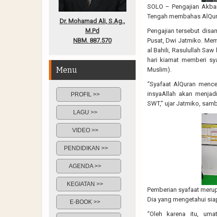
SOLO – Pengajian Akba
Tengah membahas AlQura
Dr. Mohamad Ali, S.Ag.,
M.Pd
Pengajian tersebut disa
NBM. 887.570
Pusat, Dwi Jatmiko. M
al Bahili, Rasulullah Sa
hari kiamat memberi sy
Menu
Muslim).
“Syafaat AlQuran mence
insyaAllah akan menjad
PROFIL >>
SWT,” ujar Jatmiko, samb
LAGU >>
VIDEO >>
PENDIDIKAN >>
AGENDA >>
KEGIATAN >>
Pemberian syafaat merup
Dia yang mengetahui siap
E-BOOK >>
“Oleh karena itu, uma