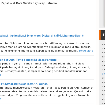
 Rapat Wali Kota Surakarta,” ucap Jatmiko.
U
tivasi : Optimalisasi Syiar Islami Digital di SMP Muhammadiyah 8
n foto : Salah satu konten motivasi tim AIK mengenai sikap husnudzon
>>
lahZaman sekarang syiar tidak hanya dilakukan di masjid atau majelis,
>>
at dilakukan di mana saja, kapan saja, tidak terbatas ruang…
Read More
>>
>>
an Ber-Opini Tema Bangkit Di Masa Pandemi
>>
a pandemi yang melanda hampir selama dua (dua) tahun ini diakui
>>
 pada berbagai bidang kehidupan. Bidang kesehatan, bidang ekonomi,
>>
sial kemasyarakatan, sampai pada bidang pendidikan tidak luput dari…
S
e
>>
>>
PK Kottabarat Gelar Tasmi’ Al-Qur'an
>>
am rangka mensukseskan kegiatan Rehat Pasca Penilaian Akhir Semester
>>
ta mewujudkan tujuan sekolah dalam melahirkan generasi Qurani, maka
>>
mmadiyah Program Khusus Kottabarat menggelar kegiatan Tasmi’ A…
e
>>
>>