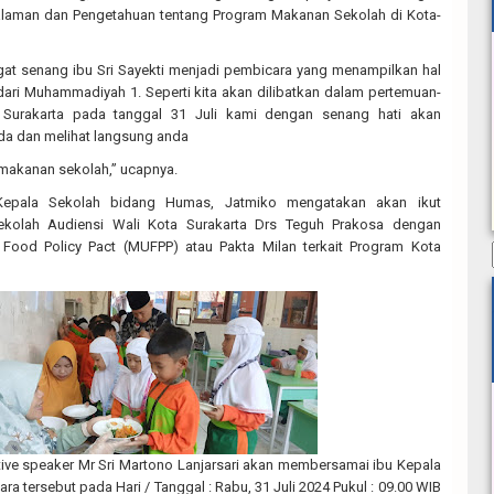
laman dan Pengetahuan tentang Program Makanan Sekolah di Kota-
ngat senang ibu Sri Sayekti menjadi pembicara yang menampilkan hal
dari Muhammadiyah 1. Seperti kita akan dilibatkan dalam pertemuan-
Surakarta pada tanggal 31 Juli kami dengan senang hati akan
da dan melihat langsung anda
makanan sekolah,” ucapnya.
 Kepala Sekolah bidang Humas, Jatmiko mengatakan akan ikut
kolah Audiensi Wali Kota Surakarta Drs Teguh Prakosa dengan
n Food Policy Pact (MUFPP) atau Pakta Milan terkait Program Kota
ative speaker Mr Sri Martono Lanjarsari akan membersamai ibu Kepala
ara tersebut pada Hari / Tanggal : Rabu, 31 Juli 2024 Pukul : 09.00 WIB