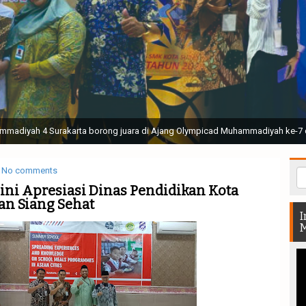
ak Suci Perguruan Muhammadiyah ( TSPM ) di Stadion Manahan Solo || Ir. H. 
rtunjukan bendera dan tari memukau seluruh Muktamar dan Muktamirin yang 
No comments
gini Apresiasi Dinas Pendidikan Kota
n Siang Sehat
I
M