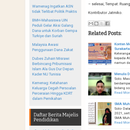
– selesai, Tempat: Ruang
Wamenag Ingatkan ASN
tidak Terlibat Politik Praktis
Kontributor Jatmiko.
BMH-Mahasiswa UIN
Peduli Gelar Aksi Galang
Dana untuk Korban Gempa
Related Posts:
Turkiye dan Suriah
Konten Mo
Malaysia Awasi
Surakarta
Penggunaan Dana Zakat
Keteranga
kepada Al
Dubes Zuhairi Misrawi
namun dap
Berbincang Pribumisasi
Islam Ala Gus Dur Depan
Menulis D
Kader NU Tunisia
Solo. Mas
Kemenag: Ketahanan
berdampak
bidang so
Keluarga Cegah Persoalan
Read Mor
Perceraian Hingga KDRT
dalam Pernikahan
SMA Muh. 
Solo- Dal
2021, ser
Daftar Berita Majelis
SMA Muha
Pendidikan
Read Mor