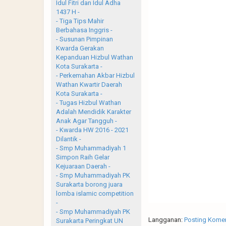
Idul Fitri dan Idul Adha
1437 H -
- Tiga Tips Mahir
Berbahasa Inggris -
- Susunan Pimpinan
Kwarda Gerakan
Kepanduan Hizbul Wathan
Kota Surakarta -
- Perkemahan Akbar Hizbul
Wathan Kwartir Daerah
Kota Surakarta -
- Tugas Hizbul Wathan
Adalah Mendidik Karakter
Anak Agar Tangguh -
- Kwarda HW 2016 - 2021
Dilantik -
- Smp Muhammadiyah 1
Simpon Raih Gelar
Kejuaraan Daerah -
- Smp Muhammadiyah PK
Surakarta borong juara
lomba islamic competition
-
- Smp Muhammadiyah PK
Langganan:
Posting Komen
Surakarta Peringkat UN