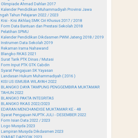
Olimpiade Ahmad Dahlan 2017
Kalender Pendidikan Muhammadiyah Provinsi Jawa
ngah Tahun Pelajaran 2022 / 2023
Kisi - Kisi Akhlaq SMK Ciri Khusus 2017 / 2018
Form Data Bantuan dan Prestasi Sekolah 2018
Pelatihan SPMU
Kalender Pendidikan Dikdasmen PWM Jateng 2018 / 2019
Instrumen Data Sekolah 2019
Rekaman Irama Nahawand
Blangko RKAS 2021
Surat Tarik PTK Dinas / Mutasi
Form Input PTK GTK Cabdin
Syarat Pengajuan SK Yayasan
Landasan Hukum Muhammadiyah ( 2016 )
KISI US ISMUBA WILAYAH 2022
BLANGKO DAYA TAMPUNG PENGGEMBIRA MUKTAMAR
 TAHUN 2022
BLANGKO PAKTA INTEGRITAS
BLANGKO RKAS 2022/2023
EDARAN MENCHANDISE MUKTAMAR KE - 48
Syarat Pengajuan NUPTK JULI - DESEMBER 2022
Form Isian Data 2022 / 2023
Logo Musyda 2023
Lampiran Musyda Dikdasmen 2023
SYARAT DAPODIK 2023