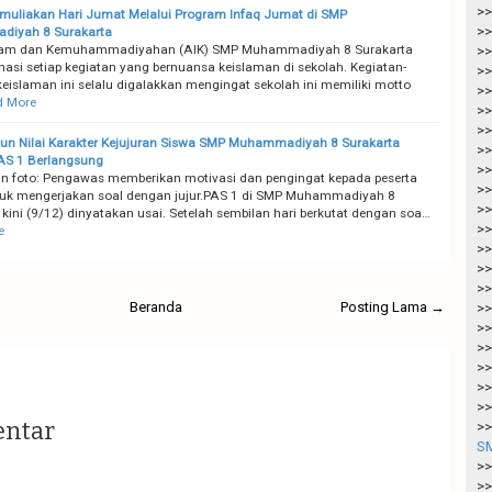
>>
uliakan Hari Jumat Melalui Program Infaq Jumat di SMP
>>
iyah 8 Surakarta
slam dan Kemuhammadiyahan (AIK) SMP Muhammadiyah 8 Surakarta
>>
asi setiap kegiatan yang bernuansa keislaman di sekolah. Kegiatan-
>>
keislaman ini selalu digalakkan mengingat sekolah ini memiliki motto
>>
d More
>>
>>
n Nilai Karakter Kejujuran Siswa SMP Muhammadiyah 8 Surakarta
>>
AS 1 Berlangsung
>>
n foto: Pengawas memberikan motivasi dan pengingat kepada peserta
>>
uk mengerjakan soal dengan jujur.PAS 1 di SMP Muhammadiyah 8
>>
 kini (9/12) dinyatakan usai. Setelah sembilan hari berkutat dengan soa…
>>
e
>>
>>
>>
Beranda
Posting Lama →
>>
>>
>>
>>
>>
>>
entar
>>
SM
>>
>>