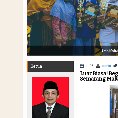
Sabtu, 19 November 2022. (dari kiri) Pertunjukan Tap
Muhammadiyah 48 || Pe
Ketua
11.05
admin
Luar Biasa! Be
Semarang Maka