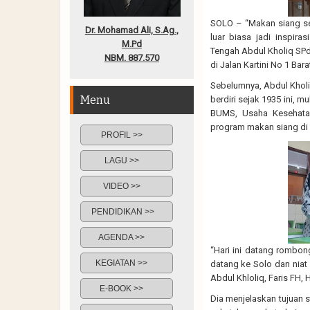
SOLO – “Makan siang se
Dr. Mohamad Ali, S.Ag.,
luar biasa jadi inspira
M.Pd
Tengah Abdul Kholiq SPd
NBM. 887.570
di Jalan Kartini No 1 Ba
Sebelumnya, Abdul Kholi
Menu
berdiri sejak 1935 ini, 
BUMS, Usaha Kesehatan
program makan siang di 
PROFIL >>
LAGU >>
VIDEO >>
PENDIDIKAN >>
AGENDA >>
“Hari ini datang rombon
KEGIATAN >>
datang ke Solo dan niat
Abdul Khloliq, Faris FH, 
E-BOOK >>
Dia menjelaskan tujuan 