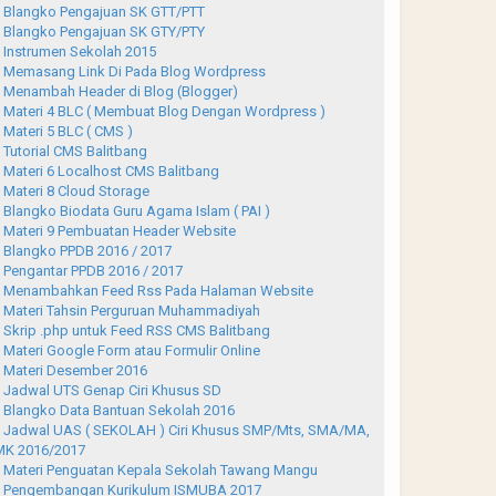
Blangko Pengajuan SK GTT/PTT
Blangko Pengajuan SK GTY/PTY
Instrumen Sekolah 2015
Memasang Link Di Pada Blog Wordpress
Menambah Header di Blog (Blogger)
Materi 4 BLC ( Membuat Blog Dengan Wordpress )
Materi 5 BLC ( CMS )
Tutorial CMS Balitbang
Materi 6 Localhost CMS Balitbang
Materi 8 Cloud Storage
Blangko Biodata Guru Agama Islam ( PAI )
Materi 9 Pembuatan Header Website
Blangko PPDB 2016 / 2017
Pengantar PPDB 2016 / 2017
Menambahkan Feed Rss Pada Halaman Website
Materi Tahsin Perguruan Muhammadiyah
Skrip .php untuk Feed RSS CMS Balitbang
Materi Google Form atau Formulir Online
Materi Desember 2016
Jadwal UTS Genap Ciri Khusus SD
Blangko Data Bantuan Sekolah 2016
Jadwal UAS ( SEKOLAH ) Ciri Khusus SMP/Mts, SMA/MA,
K 2016/2017
Materi Penguatan Kepala Sekolah Tawang Mangu
Pengembangan Kurikulum ISMUBA 2017