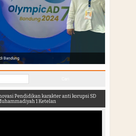
Joko Widodo selaku Presiden RI membuka Acara Muktamar
hadir di dalam stadion
novasi Pendidikan karakter anti korupsi SD
uhammadiyah 1 Ketelan