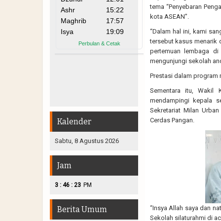
tema “Penyebaran Penga
kota ASEAN”.
“Dalam hal ini, kami sa
tersebut kasus menarik 
pertemuan lembaga di 
mengunjungi sekolah an
Prestasi dalam program 
Sementara itu, Wakil
mendampingi kepala se
Sekretariat Milan Urba
Cerdas Pangan.
Kalender
Sabtu, 8 Agustus 2026
Jam
:
:
3
46
24
PM
“Insya Allah saya dan n
Berita Umum
Sekolah silaturahmi di ac