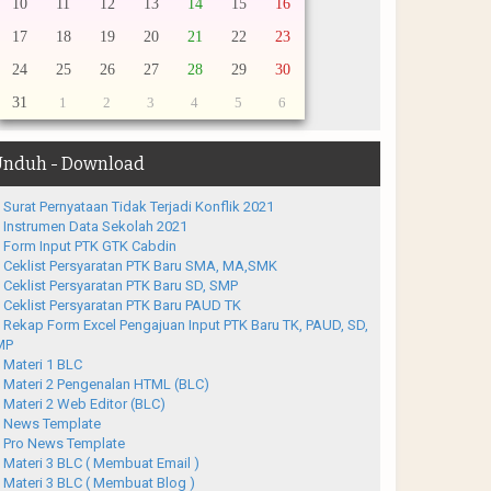
10
11
12
13
14
15
16
17
18
19
20
21
22
23
24
25
26
27
28
29
30
31
1
2
3
4
5
6
nduh - Download
Surat Pernyataan Tidak Terjadi Konflik 2021
Instrumen Data Sekolah 2021
Form Input PTK GTK Cabdin
Ceklist Persyaratan PTK Baru SMA, MA,SMK
Ceklist Persyaratan PTK Baru SD, SMP
Ceklist Persyaratan PTK Baru PAUD TK
Rekap Form Excel Pengajuan Input PTK Baru TK, PAUD, SD,
MP
Materi 1 BLC
Materi 2 Pengenalan HTML (BLC)
Materi 2 Web Editor (BLC)
News Template
Pro News Template
Materi 3 BLC ( Membuat Email )
Materi 3 BLC ( Membuat Blog )