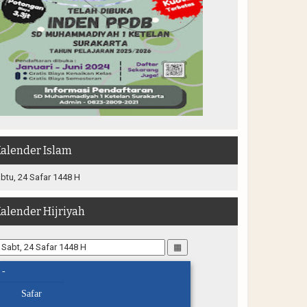
alender Islam
btu, 24 Safar 1448 H
alender Hijriyah
▦
-