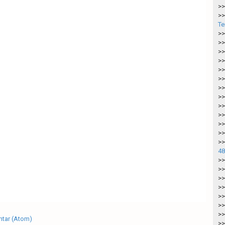
>>
>>
Te
>>
>>
>>
>>
>>
>>
>>
>>
>>
>>
>>
>>
>>
48
>>
>>
>>
>>
>>
>>
>>
tar (Atom)
>>