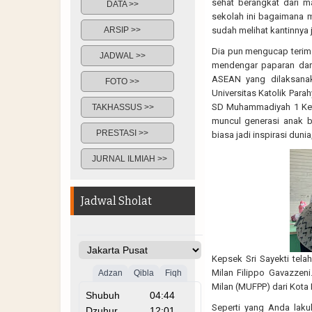
sehat berangkat dari m
DATA >>
sekolah ini bagaimana 
ARSIP >>
sudah melihat kantinnya 
Dia pun mengucap terima
JADWAL >>
mendengar paparan dari
ASEAN yang dilaksanak
FOTO >>
Universitas Katolik Parah
SD Muhammadiyah 1 Kete
TAKHASSUS >>
muncul generasi anak b
PRESTASI >>
biasa jadi inspirasi dunia,
JURNAL ILMIAH >>
Jadwal Sholat
Kepsek Sri Sayekti tela
Milan Filippo Gavazzeni
Milan (MUFPP) dari Kota M
Seperti yang Anda lak