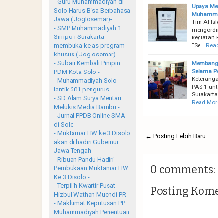
- Guru Muhammadiyah di
Upaya Mem
Solo Harus Bisa Berbahasa
Muhammad
Jawa ( Joglosemar)-
Tim Al I
- SMP Muhammadiyah 1
mengordin
Simpon Surakarta
kegiatan 
“Se…
Rea
membuka kelas program
khusus ( Joglosemar)-
- Subari Kembali Pimpin
Membangu
Selama P
PDM Kota Solo -
Keteranga
- Muhammadiyah Solo
PAS 1 unt
lantik 201 pengurus -
Surakarta
- SD Alam Surya Mentari
Read Mor
Melukis Media Bambu -
- Jurnal PPDB Online SMA
di Solo -
- Muktamar HW ke 3 Disolo
← Posting Lebih Baru
akan di hadiri Gubernur
Jawa Tengah -
- Ribuan Pandu Hadiri
0 comments:
Pembukaan Muktamar HW
Ke 3 Disolo -
- Terpilih Kwartir Pusat
Posting Kom
Hizbul Wathan Muchdi PR -
- Maklumat Keputusan PP
Muhammadiyah Penentuan