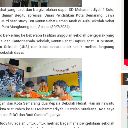
hat yang lezat dan bergizi olahan dapur SD Muhammadiyah 1 Solo,
si dunia!” Begitu apresiasi Dinas Pendidikan Kota Semarang, Jawa
 MPd saat Study Tiru Kantin Sehat Ramah Anak di Aula Sekolah Sehat
rat Pura Mangkunegaran, Selasa (30/7/2024).
q berkeliling ke beberapa fasilitas unggulan sekolah penggerak yang
mulai dari Kantor Kepala Sekolah, Kantin Sehat, Dapur Sehat, BUMSmart,
 Sekolah (UKS) dan kelas secara acak untuk melihat langsung
sekolah dasar.
I
gan dari Kota Semarang dua Kepala Sekolah Hebat. Hari ini nawaitu
 kita silaturahim ke SD Muhammadiyah 1 Ketelan Surakarta. Ada saya
Hasan Rifa’i dan Budi Candra,” ujarnya.
study tiru adalah untuk untuk melihat bagaimana pengelolaan sekolah