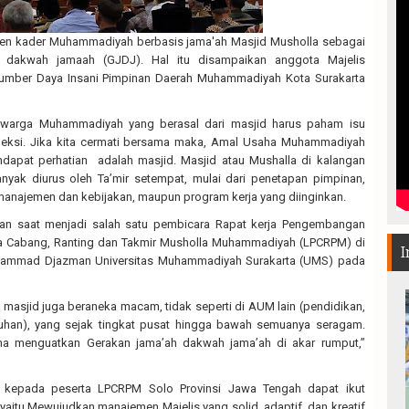
n kader Muhammadiyah berbasis jama'ah Masjid Musholla sebagai
h dakwah jamaah (GJDJ). Hal itu disampaikan anggota Majelis
umber Daya Insani Pimpinan Daerah Muhammadiyah Kota Surakarta
 warga Muhammadiyah yang berasal dari masjid harus paham isu
efleksi. Jika kita cermati bersama maka, Amal Usaha Muhammadiyah
apat perhatian adalah masjid. Masjid atau Mushalla di kalangan
yak diurus oleh Ta’mir setempat, mulai dari penetapan pimpinan,
 manajemen dan kebijakan, maupun program kerja yang diinginkan.
kan saat menjadi salah satu pembicara Rapat kerja Pengembangan
 Cabang, Ranting dan Takmir Musholla Muhammadiyah (LPCRPM) di
I
ammad Djazman Universitas Muhammadiyah Surakarta (UMS) pada
 masjid juga beraneka macam, tidak seperti di AUM lain (pendidikan,
uhan), yang sejak tingkat pusat hingga bawah semuanya seragam.
ma menguatkan Gerakan jama’ah dakwah jama’ah di akar rumput,”
 kepada peserta LPCRPM Solo Provinsi Jawa Tengah dapat ikut
aitu Mewujudkan manajemen Majelis yang solid, adaptif, dan kreatif