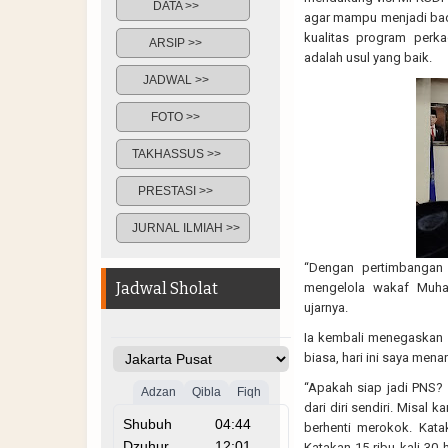
DATA >>
agar mampu menjadi bad
kualitas program perk
ARSIP >>
adalah usul yang baik.
JADWAL >>
FOTO >>
TAKHASSUS >>
PRESTASI >>
JURNAL ILMIAH >>
“Dengan pertimbangan
Jadwal Sholat
mengelola wakaf Muha
ujarnya.
Ia kembali menegaskan p
biasa, hari ini saya men
“Apakah siap jadi PNS? 
dari diri sendiri. Misa
berhenti merokok. Kata
Katakan 15 ribu kali 30 