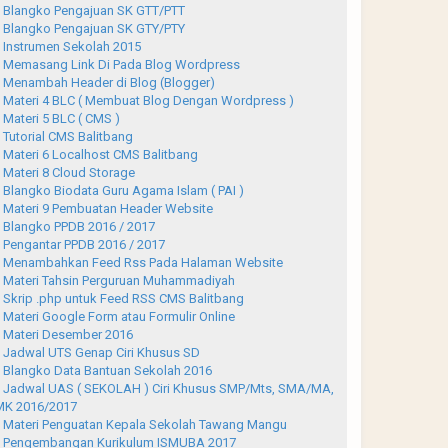
Blangko Pengajuan SK GTT/PTT
Blangko Pengajuan SK GTY/PTY
Instrumen Sekolah 2015
Memasang Link Di Pada Blog Wordpress
Menambah Header di Blog (Blogger)
Materi 4 BLC ( Membuat Blog Dengan Wordpress )
Materi 5 BLC ( CMS )
Tutorial CMS Balitbang
Materi 6 Localhost CMS Balitbang
Materi 8 Cloud Storage
Blangko Biodata Guru Agama Islam ( PAI )
Materi 9 Pembuatan Header Website
Blangko PPDB 2016 / 2017
Pengantar PPDB 2016 / 2017
Menambahkan Feed Rss Pada Halaman Website
Materi Tahsin Perguruan Muhammadiyah
Skrip .php untuk Feed RSS CMS Balitbang
Materi Google Form atau Formulir Online
Materi Desember 2016
Jadwal UTS Genap Ciri Khusus SD
Blangko Data Bantuan Sekolah 2016
Jadwal UAS ( SEKOLAH ) Ciri Khusus SMP/Mts, SMA/MA,
K 2016/2017
Materi Penguatan Kepala Sekolah Tawang Mangu
Pengembangan Kurikulum ISMUBA 2017