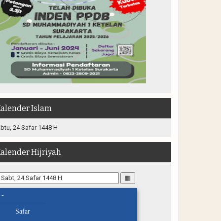
alender Islam
btu, 24 Safar 1448 H
alender Hijriyah
▦
-