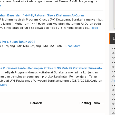
ttabarat Surakarta kedatangan tamu dari Taruna AKMIL Magelang da…
e
ahun Baru Islam 1444 H, Ratusan Siswa Khataman Al-Quran
P Muhammadiyah Program Khusus (PK) Kottabarat Surakarta menyambut
u Islam, 1 Muharram 1444 H, dengan kegiatan khataman Al Quran pada
7). Kegiatan diikuti 332 siswa dari kelas 7, 8, hingga kelas 9 be…
Read
U
 Per 6 Bulan Tahun 2022
SD Jenjang SMP_MTs Jenjang SMA_MA_SMK …
Read More
>>
>>
>>
>>
>>
 Purwosari Pantau Penerapan Prokes di SD Muh PK Kottabarat Surakarta
>>
madiyah Program Khusus Kottabarat Surakarta menerima kunjungan
>>
n dan pembinaan penerapan protokol kesehatan Pembelajaran Tatap
) dari UPT Puskesmas Purwosari Surakarta, Kamis (28/7/2022).Kegiatan
S
 More
>>
>>
>>
>>
Beranda
Posting Lama →
>>
>>
>>