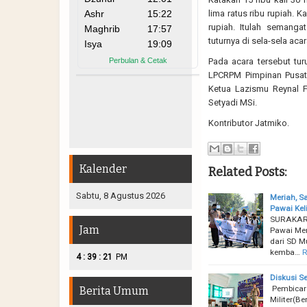
lima ratus ribu rupiah. K
rupiah. Itulah semang
tuturnya di sela-sela acar
Pada acara tersebut tu
LPCRPM Pimpinan Pusa
Ketua Lazismu Reynal 
Setyadi MSi.
Kontributor Jatmiko.
Kalender
Related Posts:
Sabtu, 8 Agustus 2026
Meriah, 
Pawai Kel
SURAKART
Jam
Pawai Men
dari SD M
kemba…
R
:
:
4
39
22
PM
Diskusi 
Pembicara
Berita Umum
Militer(B