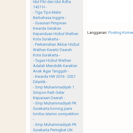
Idul Fitri dan Idul Adha
1437 H -
- Tiga Tips Mahir
Berbahasa Inggris -
- Susunan Pimpinan
Kwarda Gerakan
Langganan:
Posting Komen
Kepanduan Hizbul Wathan
Kota Surakarta -
- Perkemahan Akbar Hizbul
Wathan Kwartir Daerah
Kota Surakarta -
- Tugas Hizbul Wathan
Adalah Mendidik Karakter
Anak Agar Tangguh -
- Kwarda HW 2016 - 2021
Dilantik -
- Smp Muhammadiyah 1
Simpon Raih Gelar
Kejuaraan Daerah -
- Smp Muhammadiyah PK
Surakarta borong juara
lomba islamic competition
-
- Smp Muhammadiyah PK
Surakarta Peringkat UN