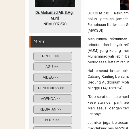
Dr. Mohamad Ali, S.Ag.,
SUKOHARJO – Rekruitme
M.Pd
solusi gerakan jamaa
NBM. 887.570
Pembinaan Kader dan S
(MPKSDI).
Menurutnya Rekruitmen
Menu
prioritas dan banyak r
(AUM) yang kurang mend
PROFIL >>
Muhammadiyah lebih ban
periodesasi keta’miran,
LAGU >>
Hal tersebut ia sampai
Cabang Ranting bersama
VIDEO >>
Gedung Auditorium Moh
Minggu (14/07/2024).
PENDIDIKAN >>
“Kop surat dan setempel
AGENDA >>
kesehatan dan panti as
Mari sesuai dengan te
KEGIATAN >>
ucapnya.
E-BOOK >>
Jatmiko juga berpesan
mendukung visi MPKSDI y