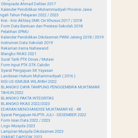
Olimpiade Ahmad Dahlan 2017
Kalender Pendidikan Muhammadiyah Provinsi Jawa
ngah Tahun Pelajaran 2022 / 2023
Kisi - Kisi Akhlaq SMK Ciri Khusus 2017 / 2018
Form Data Bantuan dan Prestasi Sekolah 2018
Pelatihan SPMU
Kalender Pendidikan Dikdasmen PWM Jateng 2018 / 2019
Instrumen Data Sekolah 2019
Rekaman Irama Nahawand
Blangko RKAS 2021
Surat Tarik PTK Dinas / Mutasi
Form Input PTK GTK Cabdin
Syarat Pengajuan SK Yayasan
Landasan Hukum Muhammadiyah ( 2016 )
KISI US ISMUBA WILAYAH 2022
BLANGKO DAYA TAMPUNG PENGGEMBIRA MUKTAMAR
 TAHUN 2022
BLANGKO PAKTA INTEGRITAS
BLANGKO RKAS 2022/2023
EDARAN MENCHANDISE MUKTAMAR KE - 48
Syarat Pengajuan NUPTK JULI - DESEMBER 2022
Form Isian Data 2022 / 2023
Logo Musyda 2023
Lampiran Musyda Dikdasmen 2023
SYARAT DAPODIK 2023