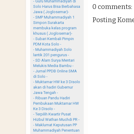
- Guru Muhammadiyah di
0 comments:
Solo Harus Bisa Berbahasa
Jawa ( Joglosemar)-
- SMP Muhammadiyah 1
Posting Kom
Simpon Surakarta
membuka kelas program
khusus ( Joglosemar)-
- Subari Kembali Pimpin
PDM Kota Solo -
- Muhammadiyah Solo
lantik 201 pengurus -
- SD Alam Surya Mentari
Melukis Media Bambu -
- Jurnal PPDB Online SMA
di Solo -
- Muktamar HW ke 3 Disolo
akan di hadiri Gubernur
Jawa Tengah -
- Ribuan Pandu Hadiri
Pembukaan Muktamar HW
Ke 3 Disolo -
- Terpilih Kwartir Pusat
Hizbul Wathan Muchdi PR -
- Maklumat Keputusan PP
Muhammadiyah Penentuan