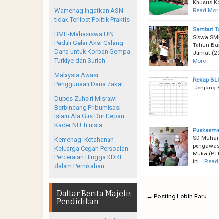
Khusus Ko
Read Mor
Wamenag Ingatkan ASN
tidak Terlibat Politik Praktis
Sambut T
BMH-Mahasiswa UIN
Siswa SM
Peduli Gelar Aksi Galang
Tahun Bar
Dana untuk Korban Gempa
Jumat (29/
Turkiye dan Suriah
More
Malaysia Awasi
Rekap BLC
Penggunaan Dana Zakat
Jenjang 
Dubes Zuhairi Misrawi
Berbincang Pribumisasi
Islam Ala Gus Dur Depan
Kader NU Tunisia
Puskesmas
SD Muham
Kemenag: Ketahanan
pengawasa
Keluarga Cegah Persoalan
Muka (PTM
Perceraian Hingga KDRT
ini…
Read
dalam Pernikahan
Daftar Berita Majelis
← Posting Lebih Baru
Pendidikan