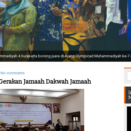
ak Suci Perguruan Muhammadiyah ( TSPM ) di Stadion Manahan Solo || Ir. H. 
rtunjukan bendera dan tari memukau seluruh Muktamar dan Muktamirin yang 
No comments
 Gerakan Jamaah Dakwah Jamaah
I
M