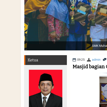
Sabtu, 19 November 2022. (dari kiri) Pertunjukan Tap
Muhammadiyah 48 || Pe
Ketua
09.25
admin
Masjid bagian