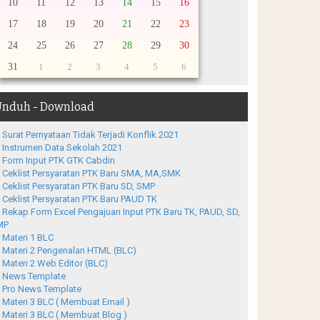
10
11
12
13
14
15
16
17
18
19
20
21
22
23
24
25
26
27
28
29
30
31
1
2
3
4
5
6
nduh - Download
Surat Pernyataan Tidak Terjadi Konflik 2021
Instrumen Data Sekolah 2021
Form Input PTK GTK Cabdin
Ceklist Persyaratan PTK Baru SMA, MA,SMK
Ceklist Persyaratan PTK Baru SD, SMP
Ceklist Persyaratan PTK Baru PAUD TK
Rekap Form Excel Pengajuan Input PTK Baru TK, PAUD, SD,
MP
Materi 1 BLC
Materi 2 Pengenalan HTML (BLC)
Materi 2 Web Editor (BLC)
News Template
Pro News Template
Materi 3 BLC ( Membuat Email )
Materi 3 BLC ( Membuat Blog )