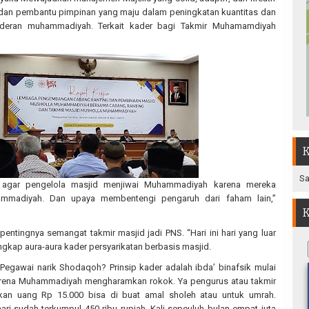
an pembantu pimpinan yang maju dalam peningkatan kuantitas dan
aderan muhammadiyah. Terkait kader bagi Takmir Muhamamdiyah
K
Sa
 agar pengelola masjid menjiwai Muhammadiyah karena mereka
mmadiyah. Dan upaya membentengi pengaruh dari faham lain,”
K
entingnya semangat takmir masjid jadi PNS. “Hari ini hari yang luar
angkap aura-aura kader persyarikatan berbasis masjid.
Pegawai narik Shodaqoh? Prinsip kader adalah ibda’ binafsik mulai
l karena Muhammadiyah mengharamkan rokok. Ya pengurus atau takmir
kan uang Rp 15.000 bisa di buat amal sholeh atau untuk umrah.
hari sudah terkumpul 450 ribu rupiah. Kali sepeuluh bulan empat juta