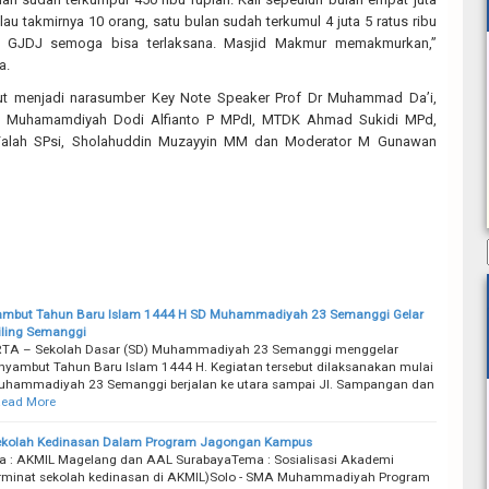
alau takmirnya 10 orang, satu bulan sudah terkumul 4 juta 5 ratus ribu
at GJDJ semoga bisa terlaksana. Masjid Makmur memakmurkan,”
a.
rut menjadi narasumber Key Note Speaker Prof Dr Muhammad Da’i,
t Muhamamdiyah Dodi Alfianto P MPdI, MTDK Ahmad Sukidi MPd,
Falah SPsi, Sholahuddin Muzayyin MM dan Moderator M Gunawan
Sambut Tahun Baru Islam 1444 H SD Muhammadiyah 23 Semanggi Gelar
iling Semanggi
A – Sekolah Dasar (SD) Muhammadiyah 23 Semanggi menggelar
yambut Tahun Baru Islam 1444 H. Kegiatan tersebut dilaksanakan mulai
uhammadiyah 23 Semanggi berjalan ke utara sampai Jl. Sampangan dan
ead More
Sekolah Kedinasan Dalam Program Jagongan Kampus
 : AKMIL Magelang dan AAL SurabayaTema : Sosialisasi Akademi
erminat sekolah kedinasan di AKMIL)Solo - SMA Muhammadiyah Program