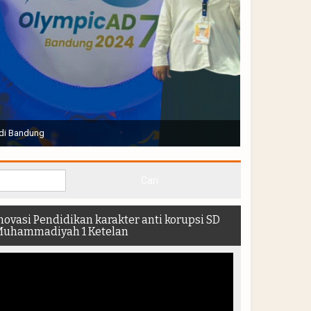
Joko Widodo selaku Presiden RI membuka Acara Muktamar
hadir di dalam stadion
novasi Pendidikan karakter anti korupsi SD
uhammadiyah 1 Ketelan