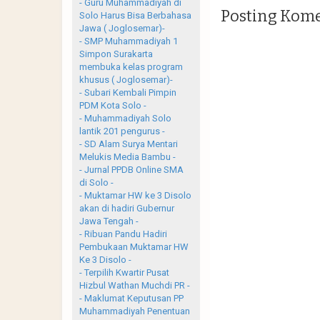
- Guru Muhammadiyah di
Posting Kom
Solo Harus Bisa Berbahasa
Jawa ( Joglosemar)-
- SMP Muhammadiyah 1
Simpon Surakarta
membuka kelas program
khusus ( Joglosemar)-
- Subari Kembali Pimpin
PDM Kota Solo -
- Muhammadiyah Solo
lantik 201 pengurus -
- SD Alam Surya Mentari
Melukis Media Bambu -
- Jurnal PPDB Online SMA
di Solo -
- Muktamar HW ke 3 Disolo
akan di hadiri Gubernur
Jawa Tengah -
- Ribuan Pandu Hadiri
Pembukaan Muktamar HW
Ke 3 Disolo -
- Terpilih Kwartir Pusat
Hizbul Wathan Muchdi PR -
- Maklumat Keputusan PP
Muhammadiyah Penentuan