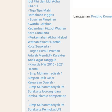
Idul Fitri dan Idul Adha
1437 H -
- Tiga Tips Mahir
Berbahasa Inggris -
Langganan:
Posting Komen
- Susunan Pimpinan
Kwarda Gerakan
Kepanduan Hizbul Wathan
Kota Surakarta -
- Perkemahan Akbar Hizbul
Wathan Kwartir Daerah
Kota Surakarta -
- Tugas Hizbul Wathan
Adalah Mendidik Karakter
Anak Agar Tangguh -
- Kwarda HW 2016 - 2021
Dilantik -
- Smp Muhammadiyah 1
Simpon Raih Gelar
Kejuaraan Daerah -
- Smp Muhammadiyah PK
Surakarta borong juara
lomba islamic competition
-
- Smp Muhammadiyah PK
Surakarta Peringkat UN