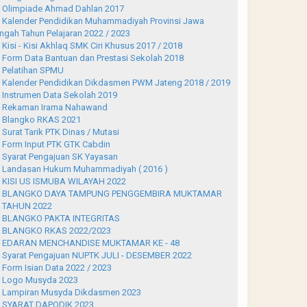
Olimpiade Ahmad Dahlan 2017
Kalender Pendidikan Muhammadiyah Provinsi Jawa
ngah Tahun Pelajaran 2022 / 2023
Kisi - Kisi Akhlaq SMK Ciri Khusus 2017 / 2018
Form Data Bantuan dan Prestasi Sekolah 2018
Pelatihan SPMU
Kalender Pendidikan Dikdasmen PWM Jateng 2018 / 2019
Instrumen Data Sekolah 2019
Rekaman Irama Nahawand
Blangko RKAS 2021
Surat Tarik PTK Dinas / Mutasi
Form Input PTK GTK Cabdin
Syarat Pengajuan SK Yayasan
Landasan Hukum Muhammadiyah ( 2016 )
KISI US ISMUBA WILAYAH 2022
BLANGKO DAYA TAMPUNG PENGGEMBIRA MUKTAMAR
 TAHUN 2022
BLANGKO PAKTA INTEGRITAS
BLANGKO RKAS 2022/2023
EDARAN MENCHANDISE MUKTAMAR KE - 48
Syarat Pengajuan NUPTK JULI - DESEMBER 2022
Form Isian Data 2022 / 2023
Logo Musyda 2023
Lampiran Musyda Dikdasmen 2023
SYARAT DAPODIK 2023