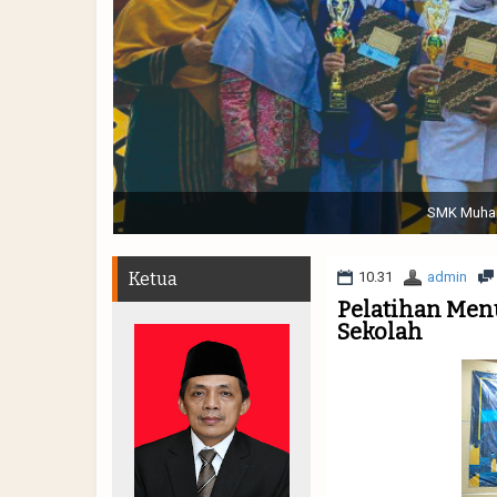
Sabtu, 19 November 2022. (dari kiri) Pertunjukan Tap
Muhammadiyah 48 || Pe
Ketua
10.31
admin
Pelatihan Menu
Sekolah