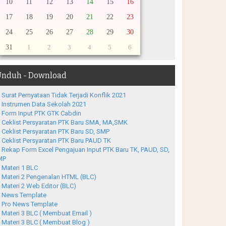
10
11
12
13
14
15
16
17
18
19
20
21
22
23
24
25
26
27
28
29
30
31
1
2
3
4
5
6
nduh - Download
Surat Pernyataan Tidak Terjadi Konflik 2021
Instrumen Data Sekolah 2021
Form Input PTK GTK Cabdin
Ceklist Persyaratan PTK Baru SMA, MA,SMK
Ceklist Persyaratan PTK Baru SD, SMP
Ceklist Persyaratan PTK Baru PAUD TK
Rekap Form Excel Pengajuan Input PTK Baru TK, PAUD, SD,
MP
Materi 1 BLC
Materi 2 Pengenalan HTML (BLC)
Materi 2 Web Editor (BLC)
News Template
Pro News Template
Materi 3 BLC ( Membuat Email )
Materi 3 BLC ( Membuat Blog )