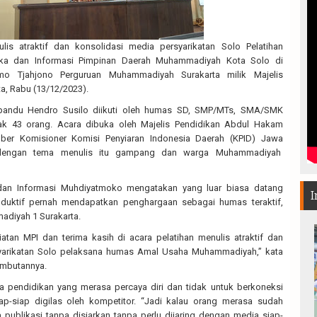
is atraktif dan konsolidasi media persyarikatan Solo Pelatihan
aka dan Informasi Pimpinan Daerah Muhammadiyah Kota Solo di
mo Tjahjono Perguruan Muhammadiyah Surakarta milik Majelis
a, Rabu (13/12/2023).
dipandu Hendro Susilo diikuti oleh humas SD, SMP/MTs, SMA/SMK
 43 orang. Acara dibuka oleh Majelis Pendidikan Abdul Hakam
ber Komisioner Komisi Penyiaran Indonesia Daerah (KPID) Jawa
 dengan tema menulis itu gampang dan warga Muhammadiyah
 dan Informasi Muhdiyatmoko mengatakan yang luar biasa datang
I
oduktif pernah mendapatkan penghargaan sebagai humas teraktif,
adiyah 1 Surakarta.
atan MPI dan terima kasih di acara pelatihan menulis atraktif dan
yarikatan Solo pelaksana humas Amal Usaha Muhammadiyah,” kata
mbutannya.
ia pendidikan yang merasa percaya diri dan tidak untuk berkoneksi
-siap digilas oleh kompetitor. “Jadi kalau orang merasa sudah
publikasi tanpa disiarkan tanpa perlu dijaring dengan media siap-