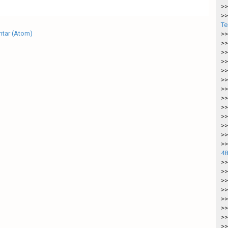
>>
>>
Te
tar (Atom)
>>
>>
>>
>>
>>
>>
>>
>>
>>
>>
>>
>>
>>
48
>>
>>
>>
>>
>>
>>
>>
>>