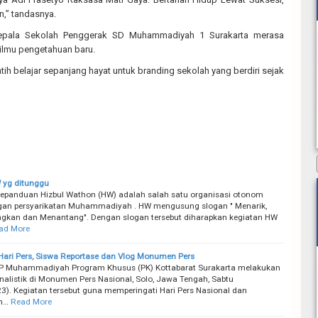
,” tandasnya.
Kepala Sekolah Penggerak SD Muhammadiyah 1 Surakarta merasa
ilmu pengetahuan baru.
ilatih belajar sepanjang hayat untuk branding sekolah yang berdiri sejak
 yg ditunggu
epanduan Hizbul Wathon (HW) adalah salah satu organisasi otonom
gan persyarikatan Muhammadiyah . HW mengusung slogan " Menarik,
kan dan Menantang". Dengan slogan tersebut diharapkan kegiatan HW
ad More
 Hari Pers, Siswa Reportase dan Vlog Monumen Pers
P Muhammadiyah Program Khusus (PK) Kottabarat Surakarta melakukan
urnalistik di Monumen Pers Nasional, Solo, Jawa Tengah, Sabtu
3). Kegiatan tersebut guna memperingati Hari Pers Nasional dan
h…
Read More