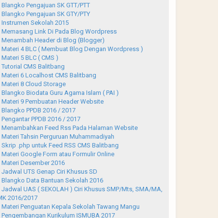
Blangko Pengajuan SK GTT/PTT
Blangko Pengajuan SK GTY/PTY
Instrumen Sekolah 2015
Memasang Link Di Pada Blog Wordpress
Menambah Header di Blog (Blogger)
Materi 4 BLC ( Membuat Blog Dengan Wordpress )
Materi 5 BLC ( CMS )
Tutorial CMS Balitbang
Materi 6 Localhost CMS Balitbang
Materi 8 Cloud Storage
Blangko Biodata Guru Agama Islam ( PAI )
Materi 9 Pembuatan Header Website
Blangko PPDB 2016 / 2017
Pengantar PPDB 2016 / 2017
Menambahkan Feed Rss Pada Halaman Website
Materi Tahsin Perguruan Muhammadiyah
Skrip .php untuk Feed RSS CMS Balitbang
Materi Google Form atau Formulir Online
Materi Desember 2016
Jadwal UTS Genap Ciri Khusus SD
Blangko Data Bantuan Sekolah 2016
Jadwal UAS ( SEKOLAH ) Ciri Khusus SMP/Mts, SMA/MA,
K 2016/2017
Materi Penguatan Kepala Sekolah Tawang Mangu
Pengembangan Kurikulum ISMUBA 2017