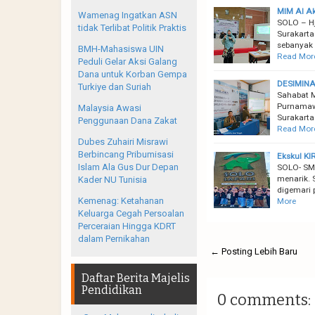
MIM Al Ak
Wamenag Ingatkan ASN
SOLO – Hj
tidak Terlibat Politik Praktis
Surakarta
sebanyak
BMH-Mahasiswa UIN
Read Mor
Peduli Gelar Aksi Galang
Dana untuk Korban Gempa
DESIMINA
Turkiye dan Suriah
Sahabat M
Purnamaw
Malaysia Awasi
Surakarta
Penggunaan Dana Zakat
Read Mor
Dubes Zuhairi Misrawi
Berbincang Pribumisasi
Ekskul K
Islam Ala Gus Dur Depan
SOLO- SMP
menarik. 
Kader NU Tunisia
digemari 
Kemenag: Ketahanan
More
Keluarga Cegah Persoalan
Perceraian Hingga KDRT
dalam Pernikahan
← Posting Lebih Baru
Daftar Berita Majelis
Pendidikan
0 comments: