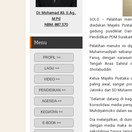
Dr. Mohamad Ali, S.Ag.,
M.Pd
SOLO – Pelatihan menul
NBM. 887.570
diadakan Majelis Pust
gedung pusdiklat Dar
Pendidikan PDM Surakart
Menu
Pelatihan menulis ini 
Muhammadiyah sebanyak
PROFIL >>
Faruq, dengan narasum
Tengah Anas Sahirul
LAGU >>
Sholahuddin.
Ketua Majelis Pustaka
VIDEO >>
paling awal, sangat pr
Jatmiko dari SD Muhamm
PENDIDIKAN >>
“Selamat datang di kegi
AGENDA >>
konsolidasi media pers
Muhdiyatmoko dalam sa
KEGIATAN >>
Dia melanjutkan, di dun
E-BOOK >>
dengan media maka siap
sekolahnya bagus tanpa 