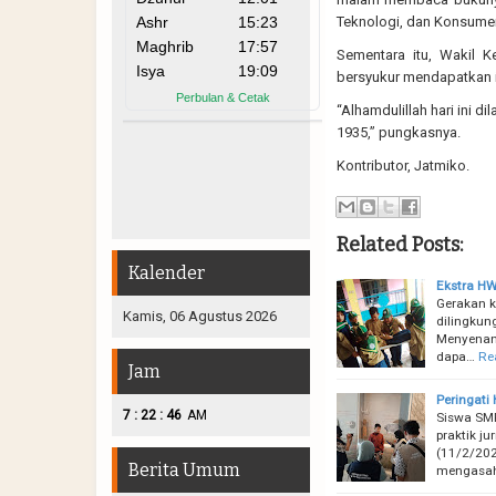
Teknologi, dan Konsumen
Sementara itu, Wakil 
bersyukur mendapatkan 
“Alhamdulillah hari ini d
1935,” pungkasnya.
Kontributor, Jatmiko.
Related Posts:
Kalender
Ekstra HW
Gerakan k
Kamis, 06 Agustus 2026
dilingkun
Menyenang
dapa…
Re
Jam
Peringati
:
:
7
22
47
AM
Siswa SM
praktik j
(11/2/202
Berita Umum
mengasa