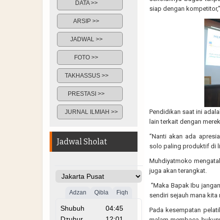
DATA >>
siap dengan kompetitor,
ARSIP >>
JADWAL >>
FOTO >>
TAKHASSUS >>
PRESTASI >>
Pendidikan saat ini adal
JURNAL ILMIAH >>
lain terkait dengan mere
“Nanti akan ada apresia
Jadwal Sholat
solo paling produktif di 
Muhdiyatmoko mengataka
juga akan terangkat.
“Maka Bapak Ibu jangan 
sendiri sejauh mana kit
Pada kesempatan pelati
malam membaca bukunya 