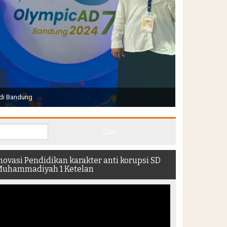
Joko Widodo selaku Presiden RI membuka Acara Muktamar
hadir di dalam stadion
novasi Pendidikan karakter anti korupsi SD
uhammadiyah 1 Ketelan