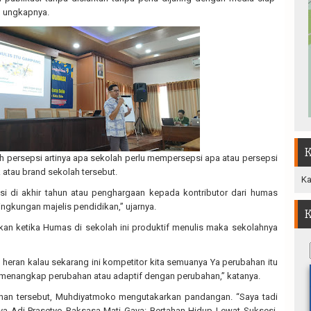
” ungkapnya.
K
ah persepsi artinya apa sekolah perlu mempersepsi apa atau persepsi
k atau brand sekolah tersebut.
Ka
si di akhir tahun atau penghargaan kepada kontributor dari humas
lingkungan majelis pendidikan,” ujarnya.
K
n ketika Humas di sekolah ini produktif menulis maka sekolahnya
heran kalau sekarang ini kompetitor kita semuanya Ya perubahan itu
a menangkap perubahan atau adaptif dengan perubahan,” katanya.
han tersebut, Muhdiyatmoko mengutakarkan pandangan. “Saya tadi
Adi Prasetyo Raksasa Mati Gaya: Bertahan Hidup Lewat Suksesi,