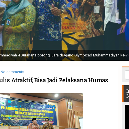
ak Suci Perguruan Muhammadiyah ( TSPM ) di Stadion Manahan Solo || Ir. H. 
rtunjukan bendera dan tari memukau seluruh Muktamar dan Muktamirin yang 
No comments
lis Atraktif, Bisa Jadi Pelaksana Humas
I
M