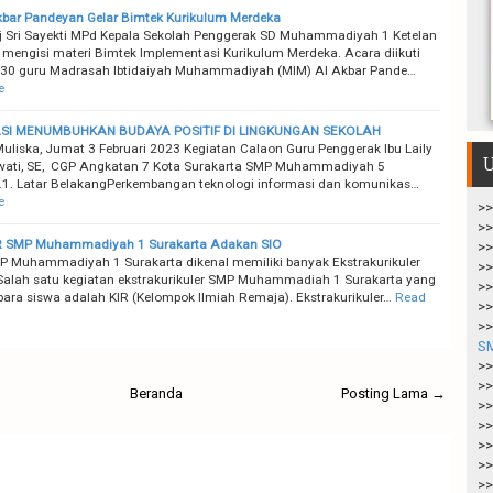
bar Pandeyan Gelar Bimtek Kurikulum Merdeka
 Sri Sayekti MPd Kepala Sekolah Penggerak SD Muhammadiyah 1 Ketelan
 mengisi materi Bimtek Implementasi Kurikulum Merdeka. Acara diikuti
 30 guru Madrasah Ibtidaiyah Muhammadiyah (MIM) Al Akbar Pande…
e
SI MENUMBUHKAN BUDAYA POSITIF DI LINGKUNGAN SEKOLAH
uliska, Jumat 3 Februari 2023 Kegiatan Calaon Guru Penggerak Ibu Laily
U
ati, SE, CGP Angkatan 7 Kota Surakarta SMP Muhammadiyah 5
.1. Latar BelakangPerkembangan teknologi informasi dan komunikas…
e
>>
>>
IR SMP Muhammadiyah 1 Surakarta Adakan SIO
>>
 Muhammadiyah 1 Surakarta dikenal memiliki banyak Ekstrakurikuler
>>
Salah satu kegiatan ekstrakurikuler SMP Muhammadiah 1 Surakarta yang
>>
para siswa adalah KIR (Kelompok IImiah Remaja). Ekstrakurikuler…
Read
>>
>>
S
>>
>>
Beranda
Posting Lama →
>>
>>
>>
>>
>>