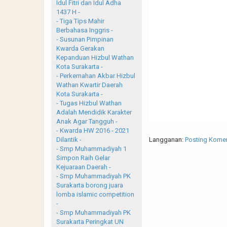
Idul Fitri dan Idul Adha
1437 H -
- Tiga Tips Mahir
Berbahasa Inggris -
- Susunan Pimpinan
Kwarda Gerakan
Kepanduan Hizbul Wathan
Kota Surakarta -
- Perkemahan Akbar Hizbul
Wathan Kwartir Daerah
Kota Surakarta -
- Tugas Hizbul Wathan
Adalah Mendidik Karakter
Anak Agar Tangguh -
- Kwarda HW 2016 - 2021
Langganan:
Posting Komen
Dilantik -
- Smp Muhammadiyah 1
Simpon Raih Gelar
Kejuaraan Daerah -
- Smp Muhammadiyah PK
Surakarta borong juara
lomba islamic competition
-
- Smp Muhammadiyah PK
Surakarta Peringkat UN