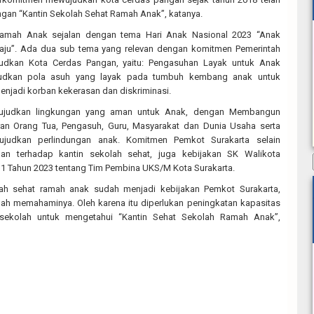
an “Kantin Sekolah Sehat Ramah Anak”, katanya.
Ramah Anak sejalan dengan tema Hari Anak Nasional 2023 “Anak
 Maju”. Ada dua sub tema yang relevan dengan komitmen Pemerintah
udkan Kota Cerdas Pangan, yaitu: Pengasuhan Layak untuk Anak
ujudkan pola asuh yang layak pada tumbuh kembang anak untuk
njadi korban kekerasan dan diskriminasi.
 wujudkan lingkungan yang aman untuk Anak, dengan Membangun
an Orang Tua, Pengasuh, Guru, Masyarakat dan Dunia Usaha serta
ujudkan perlindungan anak. Komitmen Pemkot Surakarta selain
n terhadap kantin sekolah sehat, juga kebijakan SK Walikota
11 Tahun 2023 tentang Tim Pembina UKS/M Kota Surakarta.
ah sehat ramah anak sudah menjadi kebijakan Pemkot Surakarta,
lah memahaminya. Oleh karena itu diperlukan peningkatan kapasitas
 sekolah untuk mengetahui “Kantin Sehat Sekolah Ramah Anak”,