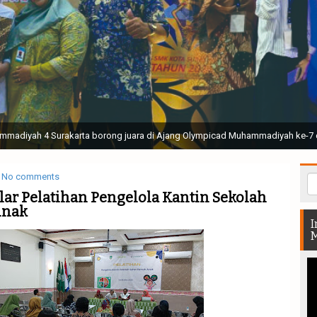
ak Suci Perguruan Muhammadiyah ( TSPM ) di Stadion Manahan Solo || Ir. H. 
rtunjukan bendera dan tari memukau seluruh Muktamar dan Muktamirin yang 
No comments
elar Pelatihan Pengelola Kantin Sekolah
Anak
I
M