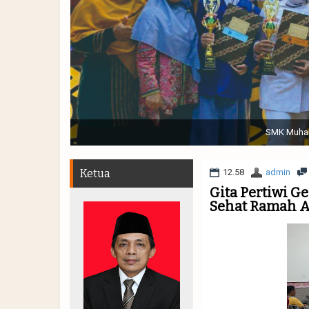
Sabtu, 19 November 2022. (dari kiri) Pertunjukan Tap
Muhammadiyah 48 || Pe
Ketua
12.58
admin
Gita Pertiwi G
Sehat Ramah 