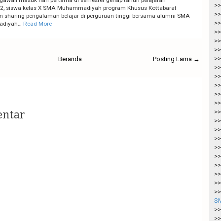
>>
2, siswa kelas X SMA Muhammadiyah program Khusus Kottabarat
>>
 sharing pengalaman belajar di perguruan tinggi bersama alumni SMA
>>
diyah…
Read More
>>
>>
>>
>>
Beranda
Posting Lama →
>>
>>
>>
>>
>>
entar
>>
>>
>>
>>
>>
>>
>>
>>
>>
>>
SM
>>
>>