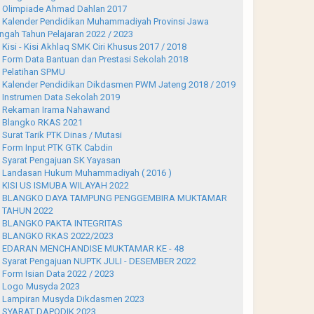
Olimpiade Ahmad Dahlan 2017
Kalender Pendidikan Muhammadiyah Provinsi Jawa
ngah Tahun Pelajaran 2022 / 2023
Kisi - Kisi Akhlaq SMK Ciri Khusus 2017 / 2018
Form Data Bantuan dan Prestasi Sekolah 2018
Pelatihan SPMU
Kalender Pendidikan Dikdasmen PWM Jateng 2018 / 2019
Instrumen Data Sekolah 2019
Rekaman Irama Nahawand
Blangko RKAS 2021
Surat Tarik PTK Dinas / Mutasi
Form Input PTK GTK Cabdin
Syarat Pengajuan SK Yayasan
Landasan Hukum Muhammadiyah ( 2016 )
KISI US ISMUBA WILAYAH 2022
BLANGKO DAYA TAMPUNG PENGGEMBIRA MUKTAMAR
 TAHUN 2022
BLANGKO PAKTA INTEGRITAS
BLANGKO RKAS 2022/2023
EDARAN MENCHANDISE MUKTAMAR KE - 48
Syarat Pengajuan NUPTK JULI - DESEMBER 2022
Form Isian Data 2022 / 2023
Logo Musyda 2023
Lampiran Musyda Dikdasmen 2023
SYARAT DAPODIK 2023