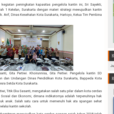
t kegiatan peningkatan kapasitas pengelola kantin ini, Sri Sayekti,
 1 Ketelan, Surakarta dengan materi strategi mewujudkan kantin
k. Arif, Dinas Kesehatan Kota Surakarta, Hartoyo, Ketua Tim Pembina
K
Ju
santi, Gita Pertiwi. Khoirunnisa, Gita Pertiwi. Pengelola kantin SD
K
n dan Undangan Dinas Pendidikan Kota Surakarta, Bappeda Kota
esra Setda Kota Surakarta.
tiwi, Titik Eka Sasanti, mengatakan salah satu pilar dalam kota cerdas
 Sosial dan Ekonomi, dimana indikatornya adalah terpenuhinya hak
tuk anak. Salah satu cara untuk memenuhi hak ata spangan sehat
elalui kantin sekolah.
erkomitmen mewujudkan kota cerdas pangan sejak tahun 2018 telah