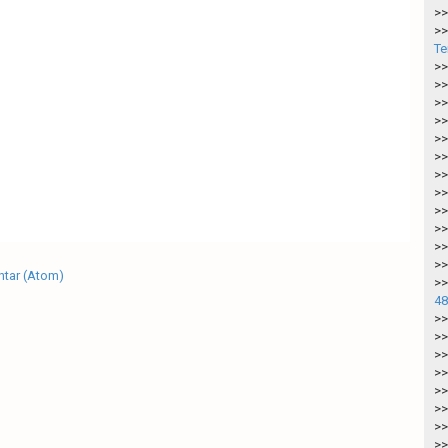
>>
>>
Te
>>
>>
>>
>>
>>
>>
>>
>>
>>
>>
>>
>>
tar (Atom)
>>
48
>>
>>
>>
>>
>>
>>
>>
>>