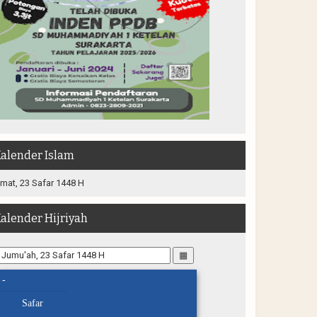
alender Islam
mat, 23 Safar 1448 H
alender Hijriyah
▦
-