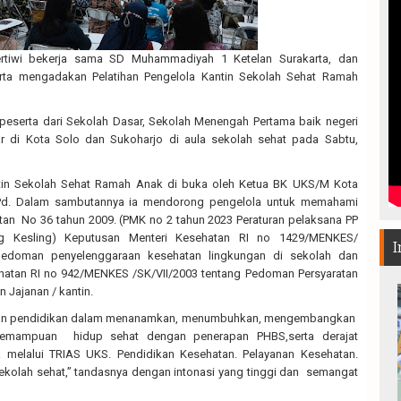
rtiwi bekerja sama SD Muhammadiyah 1 Ketelan Surakarta, dan
rta mengadakan Pelatihan Pengelola Kantin Sekolah Sehat Ramah
28 peserta dari Sekolah Dasar, Sekolah Menengah Pertama baik negeri
 di Kota Solo dan Sukoharjo di aula sekolah sehat pada Sabtu,
ntin Sekolah Sehat Ramah Anak di buka oleh Ketua BK UKS/M Kota
Pd. Dalam sambutannya ia mendorong pengelola untuk memahami
n No 36 tahun 2009. (PMK no 2 tahun 2023 Peraturan pelaksana PP
g Kesling) Keputusan Menteri Kesehatan RI no 1429/MENKES/
I
pedoman penyelenggaraan kesehatan lingkungan di sekolah dan
hatan RI no 942/MENKES /SK/VII/2003 tentang Pedoman Persyaratan
 Jajanan / kantin.
tuan pendidikan dalam menanamkan, menumbuhkan, mengembangkan
emampuan hidup sehat dengan penerapan PHBS,serta derajat
k melalui TRIAS UKS. Pendidikan Kesehatan. Pelayanan Kesehatan.
kolah sehat,” tandasnya dengan intonasi yang tinggi dan semangat