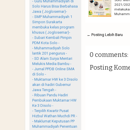
- Guru Muhammadiyah di
2021/202
Solo Harus Bisa Berbahasa
melakukan
Jawa ( Joglosemar)-
Muhamma
- SMP Muhammadiyah 1
Simpon Surakarta
membuka kelas program
khusus ( Joglosemar)-
← Posting Lebih Baru
- Subari Kembali Pimpin
PDM Kota Solo -
- Muhammadiyah Solo
0 comments:
lantik 201 pengurus -
- SD Alam Surya Mentari
Melukis Media Bambu -
Posting Kom
- Jurnal PPDB Online SMA
di Solo -
- Muktamar HW ke 3 Disolo
akan di hadiri Gubernur
Jawa Tengah -
- Ribuan Pandu Hadiri
Pembukaan Muktamar HW
Ke 3 Disolo -
- Terpilih Kwartir Pusat
Hizbul Wathan Muchdi PR -
- Maklumat Keputusan PP
Muhammadiyah Penentuan