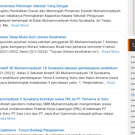
omendasi Pemimpin Sekolah Yang Diingat
ajelis Pendidikan Dasar dan Menengah Pimpinan Daerah Muhammadiyah
n lokakarya Peningkatan Kapasitas Kepala Sekolah Perguruan
iyah bertempat di Balai Muhammadiyah Kota Surakarta Jln Teuku
5. Me…
Read More
iswa Tatap Muka Ikuti Literasi Kesehatan
ejumlah puluhan siswa sekolah penggerak SD Muhammadiyah 1 Ketelan
U
 gelar kampanye literasi Vaksinasi Anak hari pertama semester II tahun
2021/2022, Senin (3/1/2022). “Tujuan literasi kesehatan ini t…
Read More
>>
>>
>>
reatif SD Muhammadiyah 18 Surakarta lakukan pembelajaran praktikum
01/2022) - Kelas 5 Sekolah Kreatif SD Muhammadiyah 18 Surakarta
>>
 praktikum pembelajaran Tema 6 tentang Suhu dan Kalor dimana siswa
>>
ecara berkelompok melakukan 3 percobaan yaitu :1. Perpindahan…
Read
>>
>>
S
madiyah 5 Surakarta kirimkan siswa PKL ke PT Ternama di Solo
>>
setelah pandemi melandai, SMK Muhammadiyah mengirimkan siswa
>>
untuk melaksanakan Praktek Kerja Lapangan (PKL) di beberapa PT
>>
i Solo. PT Dan Liris dan PT Jaya Asri Garmindo menjadi pilihan lokasi
>>
ead More
>>
>>
Experience : Forum Berbagi Pengalaman
>>
gawali masuk hari pertama di semester genap tahun pelajaran