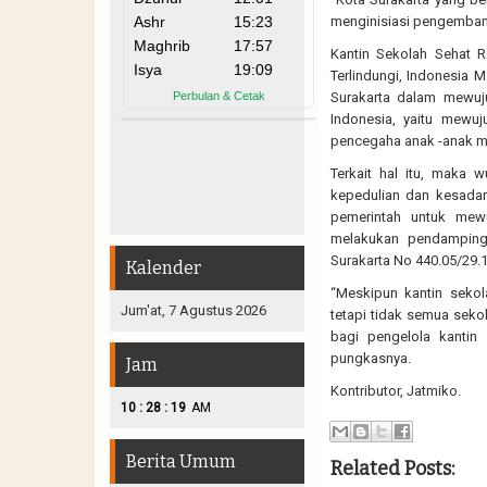
menginisiasi pengembang
Kantin Sekolah Sehat 
Terlindungi, Indonesia
Surakarta dalam mewuj
Indonesia, yaitu mew
pencegaha anak -anak me
Terkait hal itu, maka
kepedulian dan kesadar
pemerintah untuk mew
melakukan pendampinga
Surakarta No 440.05/29.
Kalender
“Meskipun kantin sekol
Jum'at, 7 Agustus 2026
tetapi tidak semua seko
bagi pengelola kantin
pungkasnya.
Jam
Kontributor, Jatmiko.
:
:
10
28
20
AM
Berita Umum
Related Posts: