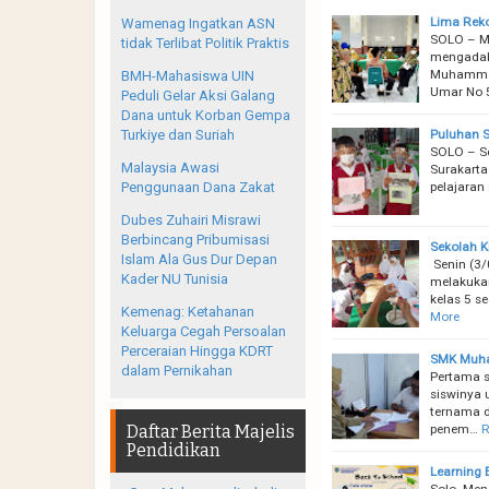
Lima Rek
Wamenag Ingatkan ASN
SOLO – M
tidak Terlibat Politik Praktis
mengadaka
Muhammad
BMH-Mahasiswa UIN
Umar No 
Peduli Gelar Aksi Galang
Dana untuk Korban Gempa
Puluhan S
Turkiye dan Suriah
SOLO – S
Malaysia Awasi
Surakarta
pelajaran 
Penggunaan Dana Zakat
Dubes Zuhairi Misrawi
Berbincang Pribumisasi
Sekolah K
Islam Ala Gus Dur Depan
Senin (3/
Kader NU Tunisia
melakukan
kelas 5 s
Kemenag: Ketahanan
More
Keluarga Cegah Persoalan
Perceraian Hingga KDRT
SMK Muham
dalam Pernikahan
Pertama 
siswinya 
ternama d
penem…
R
Daftar Berita Majelis
Pendidikan
Learning 
Solo. Men