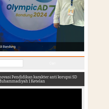
Joko Widodo selaku Presiden RI membuka Acara Muktamar
hadir di dalam stadion
novasi Pendidikan karakter anti korupsi SD
uhammadiyah 1 Ketelan