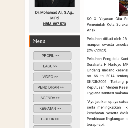
Dr. Mohamad Ali, S.Ag.,
M.Pd
SOLO- Yayasan Gita Pe
NBM. 887.570
Pemerintah Kota Suraka
Anak.
Pelatihan diikuti oleh 
Menu
maupun swasta tersebar
(29/7/2023).
PROFIL >>
Pelatihan Pengelola Ka
Surakarta H Hartoyo M
LAGU >>
Undang undang kesehata
no 66 th 2014 tentan
VIDEO >>
SK/XII/2006 Tentang 
Keputusan Menteri Kese
PENDIDIKAN >>
Hygiene sanitasi makanan
AGENDA >>
”Ayo jadikan upaya sa
serta meningkatkan k
KEGIATAN >>
kesehatan peserta didi
Pembinaan lingkungan se
E-BOOK >>
berapi-api.