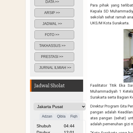
DATA >>
Para pihak yang terliba
Kepala SD Muhammadiyah
ARSIP >>
sekolah sehat ramah ana
UKS/M Kota Surakarta.
JADWAL >>
FOTO >>
TAKHASSUS >>
PRESTASI >>
JURNAL ILMIAH >>
Jadwal Sholat
Fasilitator Titik Eka Sa
Muhammadiyah 1 Ketela
Surakarta serta Bagian K
Direktur Program Gita Per
pangan adalah Keadilan
atas pangan (sehat) un
adalah pemenuhan gizi m
“Kota Surakarta yang b