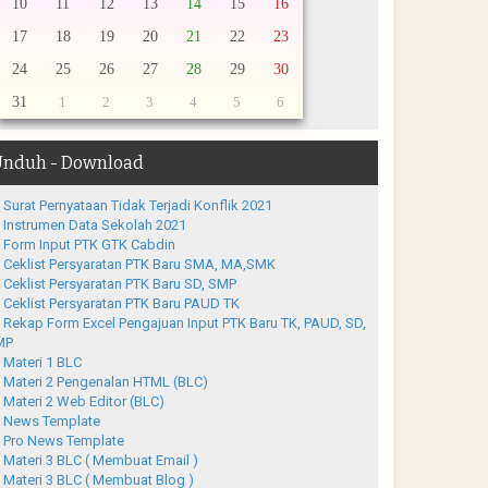
10
11
12
13
14
15
16
17
18
19
20
21
22
23
24
25
26
27
28
29
30
31
1
2
3
4
5
6
nduh - Download
Surat Pernyataan Tidak Terjadi Konflik 2021
Instrumen Data Sekolah 2021
Form Input PTK GTK Cabdin
Ceklist Persyaratan PTK Baru SMA, MA,SMK
Ceklist Persyaratan PTK Baru SD, SMP
Ceklist Persyaratan PTK Baru PAUD TK
Rekap Form Excel Pengajuan Input PTK Baru TK, PAUD, SD,
MP
Materi 1 BLC
Materi 2 Pengenalan HTML (BLC)
Materi 2 Web Editor (BLC)
News Template
Pro News Template
Materi 3 BLC ( Membuat Email )
Materi 3 BLC ( Membuat Blog )