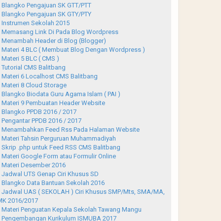
Blangko Pengajuan SK GTT/PTT
Blangko Pengajuan SK GTY/PTY
Instrumen Sekolah 2015
Memasang Link Di Pada Blog Wordpress
Menambah Header di Blog (Blogger)
Materi 4 BLC ( Membuat Blog Dengan Wordpress )
Materi 5 BLC ( CMS )
Tutorial CMS Balitbang
Materi 6 Localhost CMS Balitbang
Materi 8 Cloud Storage
Blangko Biodata Guru Agama Islam ( PAI )
Materi 9 Pembuatan Header Website
Blangko PPDB 2016 / 2017
Pengantar PPDB 2016 / 2017
Menambahkan Feed Rss Pada Halaman Website
Materi Tahsin Perguruan Muhammadiyah
Skrip .php untuk Feed RSS CMS Balitbang
Materi Google Form atau Formulir Online
Materi Desember 2016
Jadwal UTS Genap Ciri Khusus SD
Blangko Data Bantuan Sekolah 2016
Jadwal UAS ( SEKOLAH ) Ciri Khusus SMP/Mts, SMA/MA,
K 2016/2017
Materi Penguatan Kepala Sekolah Tawang Mangu
Pengembangan Kurikulum ISMUBA 2017