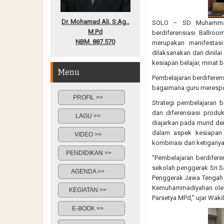
Dr. Mohamad Ali, S.Ag.,
SOLO – SD Muhammadi
M.Pd
berdiferensiasi Ballro
NBM. 887.570
merupakan manifestasi
dilaksanakan dan dinila
kesiapan belajar, minat be
Menu
Pembelajaran berdiferen
bagaimana guru merespo
PROFIL >>
Strategi pembelajaran be
dan diferensiasi produ
LAGU >>
diajarkan pada murid d
dalam aspek kesiapan b
VIDEO >>
kombinasi dari ketiganya
PENDIDIKAN >>
“Pembelajaran berdifere
sekolah penggerak Sri Sa
AGENDA >>
Penggerak Jawa Tengah 
Kemuhammadiyahan oleh
KEGIATAN >>
Parsetya MPd,” ujar Wak
E-BOOK >>