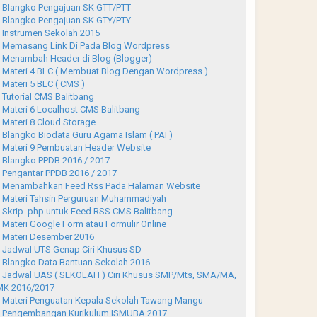
Blangko Pengajuan SK GTT/PTT
Blangko Pengajuan SK GTY/PTY
Instrumen Sekolah 2015
Memasang Link Di Pada Blog Wordpress
Menambah Header di Blog (Blogger)
Materi 4 BLC ( Membuat Blog Dengan Wordpress )
Materi 5 BLC ( CMS )
Tutorial CMS Balitbang
Materi 6 Localhost CMS Balitbang
Materi 8 Cloud Storage
Blangko Biodata Guru Agama Islam ( PAI )
Materi 9 Pembuatan Header Website
Blangko PPDB 2016 / 2017
Pengantar PPDB 2016 / 2017
Menambahkan Feed Rss Pada Halaman Website
Materi Tahsin Perguruan Muhammadiyah
Skrip .php untuk Feed RSS CMS Balitbang
Materi Google Form atau Formulir Online
Materi Desember 2016
Jadwal UTS Genap Ciri Khusus SD
Blangko Data Bantuan Sekolah 2016
Jadwal UAS ( SEKOLAH ) Ciri Khusus SMP/Mts, SMA/MA,
K 2016/2017
Materi Penguatan Kepala Sekolah Tawang Mangu
Pengembangan Kurikulum ISMUBA 2017