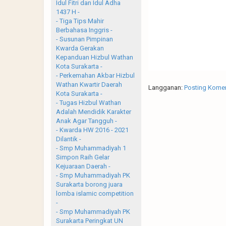
Idul Fitri dan Idul Adha
1437 H -
- Tiga Tips Mahir
Berbahasa Inggris -
- Susunan Pimpinan
Kwarda Gerakan
Kepanduan Hizbul Wathan
Kota Surakarta -
- Perkemahan Akbar Hizbul
Wathan Kwartir Daerah
Langganan:
Posting Komen
Kota Surakarta -
- Tugas Hizbul Wathan
Adalah Mendidik Karakter
Anak Agar Tangguh -
- Kwarda HW 2016 - 2021
Dilantik -
- Smp Muhammadiyah 1
Simpon Raih Gelar
Kejuaraan Daerah -
- Smp Muhammadiyah PK
Surakarta borong juara
lomba islamic competition
-
- Smp Muhammadiyah PK
Surakarta Peringkat UN