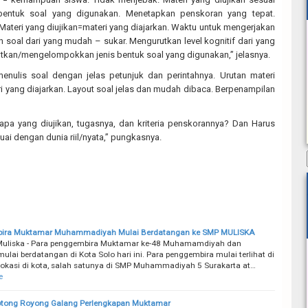
bentuk soal yang digunakan. Menetapkan penskoran yang tepat.
Materi yang diujikan=materi yang diajarkan. Waktu untuk mengerjakan
 soal dari yang mudah – sukar. Mengurutkan level kognitif dari yang
utkan/mengelompokkan jenis bentuk soal yang digunakan,” jelasnya.
enulis soal dengan jelas petunjuk dan perintahnya. Urutan materi
i yang diajarkan. Layout soal jelas dan mudah dibaca. Berpenampilan
 apa yang diujikan, tugasnya, dan kriteria penskorannya? Dan Harus
uai dengan dunia riil/nyata,” pungkasnya.
ira Muktamar Muhammadiyah Mulai Berdatangan ke SMP MULISKA
Muliska - Para penggembira Muktamar ke-48 Muhamamdiyah dan
ulai berdatangan di Kota Solo hari ini. Para penggembira mulai terlihat di
lokasi di kota, salah satunya di SMP Muhammadiyah 5 Surakarta at…
e
Gotong Royong Galang Perlengkapan Muktamar