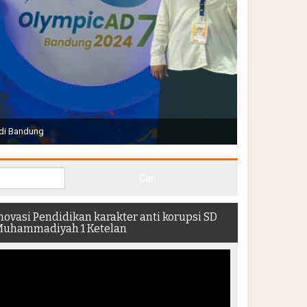
Joko Widodo selaku Presiden RI membuka Acara Muktamar
hadir di dalam stadion
novasi Pendidikan karakter anti korupsi SD
uhammadiyah 1 Ketelan