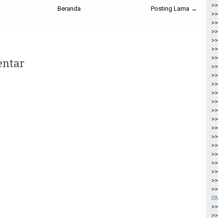
>>
Beranda
Posting Lama →
>>
>>
>>
>>
>>
>>
entar
>>
>>
>>
>>
>>
>>
>>
>>
>>
>>
>>
>>
>>
>>
>>
SM
>>
>>