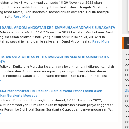
uktamar ke-48 Muhammadiyah pada 18-20 November 2022 akan
ng di Universitas Muhammadiyah Surakarta, Jawa Tengah. Muktamar
g tema Memajukan Indonesia, mencerahkan semesta. Hal itu mampu
n habit…
Read More
N DARUL ARQOM ANGKATAN KE 1 SMP MUHAMMADIYAH 5 SURAKARTA
uliska – Jumat-Sabtu, 11-12 November 2022 kegiatan Pembukaan Darul
 diadakan selama 2 hari yang diikuti seluruh kelas VII, VIII DAN IX
rtahap sesuai jenjang dan jenis kelamin Darul Arqom sala…
Read More
U
>>
EMOKRASI PEMILIHAN KETUA IPM RANTING SMP MUHAMMADIYAH 5
>>
RTA
>>
uliska - Kurikulum Merdeka Belajar yang belum lama ini diluncurkan oleh
>>
endidikan dan Kebudayaan merupakan paradigma baru dalam dunia
>>
n di Indonesia. Salah satu hal yang membedakan kurikulum merdeka…
>>
e
>>
S
SKA menampilkan TIM Paduan Suara di World Peace Forum Akan
lkan Surakarta Message
>>
uliska - Dalam dua hari ini, Kamis- Jumat, 17-18 November 2022,
>>
tas Muhammadiyah Surakarta akan menjadi tuan rumah penyelenggaraan
>>
ce Forum ke 8 di Hotel Sunan Surakarta.Output dari penyelenggaraan W…
>>
e
>>
>>
>>