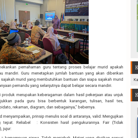
enekankan pemahaman guru tentang proses belajar murid apakah
K
u mandiri. Guru menetapkan jumlah bantuan yang akan diberikan
a sajakah murid yang membutuhkan bantuan dan siapa sajakah murid
Ka
yaan pemandu yang selanjutnya dapat belajar secara mandiri.
K
si produk merupakan keberagaman dalam hasil pekerjaan atau unjuk
jukkan pada guru bisa berbentuk karangan, tulisan, hasil tes,
 pidato, rekaman, diagram, dan sebagainya,” bebernya.
 menyampaikan, prinsip menulis soal di antaranya, valid: Mengujikan
 tepat. Reliabel
: Konsisten hasil pengukurannya. Fair (Tidak
, jujur:
l = kemampuan siswa. Tidak menjebak. Materi yang diujikan sesuai