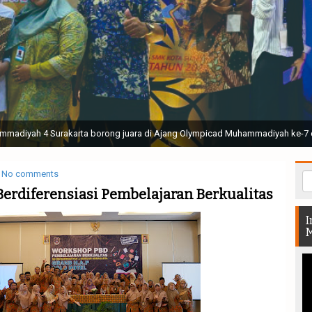
ak Suci Perguruan Muhammadiyah ( TSPM ) di Stadion Manahan Solo || Ir. H. 
rtunjukan bendera dan tari memukau seluruh Muktamar dan Muktamirin yang 
No comments
erdiferensiasi Pembelajaran Berkualitas
I
M