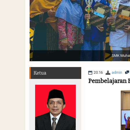
Sabtu, 19 November 2022. (dari kiri) Pertunjukan Tap
Muhammadiyah 48 || Pe
Ketua
20.16
admin
Pembelajaran B