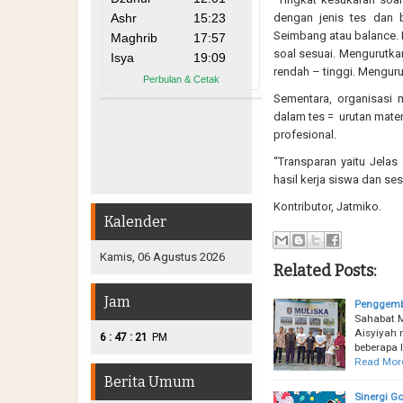
dengan jenis tes dan 
Seimbang atau balance. 
soal sesuai. Mengurutkan
rendah – tinggi. Mengur
Sementara, organisasi m
dalam tes = urutan mater
profesional.
“Transparan yaitu Jelas
hasil kerja siswa dan ses
Kontributor, Jatmiko.
Kalender
Kamis, 06 Agustus 2026
Related Posts:
Jam
Penggemb
Sahabat 
Aisyiyah m
:
:
6
47
22
PM
beberapa 
Read Mor
Berita Umum
Sinergi 