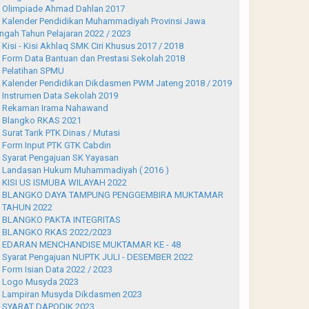
Olimpiade Ahmad Dahlan 2017
Kalender Pendidikan Muhammadiyah Provinsi Jawa
ngah Tahun Pelajaran 2022 / 2023
Kisi - Kisi Akhlaq SMK Ciri Khusus 2017 / 2018
Form Data Bantuan dan Prestasi Sekolah 2018
Pelatihan SPMU
Kalender Pendidikan Dikdasmen PWM Jateng 2018 / 2019
Instrumen Data Sekolah 2019
Rekaman Irama Nahawand
Blangko RKAS 2021
Surat Tarik PTK Dinas / Mutasi
Form Input PTK GTK Cabdin
Syarat Pengajuan SK Yayasan
Landasan Hukum Muhammadiyah ( 2016 )
KISI US ISMUBA WILAYAH 2022
BLANGKO DAYA TAMPUNG PENGGEMBIRA MUKTAMAR
 TAHUN 2022
BLANGKO PAKTA INTEGRITAS
BLANGKO RKAS 2022/2023
EDARAN MENCHANDISE MUKTAMAR KE - 48
Syarat Pengajuan NUPTK JULI - DESEMBER 2022
Form Isian Data 2022 / 2023
Logo Musyda 2023
Lampiran Musyda Dikdasmen 2023
SYARAT DAPODIK 2023