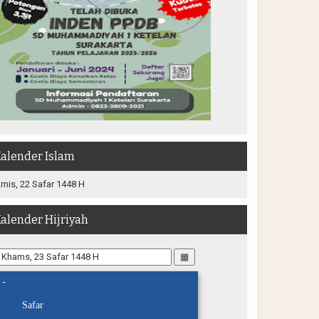
alender Islam
mis, 22 Safar 1448 H
alender Hijriyah
▦
-