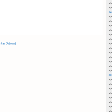
>>
>>
Te
>>
>>
>>
>>
>>
>>
tar (Atom)
>>
>>
>>
>>
>>
>>
>>
48
>>
>>
>>
>>
>>
>>
>>
>>