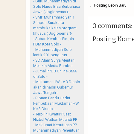
- Guru Muhammadiyah di
← Posting Lebih Baru
Solo Harus Bisa Berbahasa
Jawa ( Joglosemar)-
- SMP Muhammadiyah 1
Simpon Surakarta
0 comments:
membuka kelas program
khusus ( Joglosemar)-
Posting Kom
- Subari Kembali Pimpin
PDM Kota Solo -
- Muhammadiyah Solo
lantik 201 pengurus -
- SD Alam Surya Mentari
Melukis Media Bambu -
- Jurnal PPDB Online SMA
di Solo -
- Muktamar HW ke 3 Disolo
akan di hadiri Gubernur
Jawa Tengah -
- Ribuan Pandu Hadiri
Pembukaan Muktamar HW
Ke 3 Disolo -
- Terpilih Kwartir Pusat
Hizbul Wathan Muchdi PR -
- Maklumat Keputusan PP
Muhammadiyah Penentuan