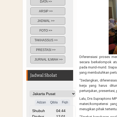
DATA >>
ARSIP >>
JADWAL >>
FOTO >>
TAKHASSUS >>
PRESTASI >>
Diferensiasi proses m
JURNAL ILMIAH >>
secara berkelompok ata
pada murid-murid. Siap
yang membutuhkan pertan
Jadwal Sholat
“Sedangkan, diferensia
kerja yang harus ditun
pertunjukan, presentasi,
Lalu, Drs Supraptono MPd
materi/kompetensi yang
merugikan pihak tertentu)
“Tingkat kesukaran soa