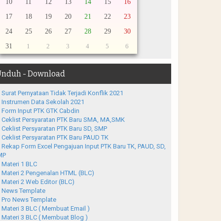
10
11
12
13
14
15
16
17
18
19
20
21
22
23
24
25
26
27
28
29
30
31
1
2
3
4
5
6
nduh - Download
Surat Pernyataan Tidak Terjadi Konflik 2021
Instrumen Data Sekolah 2021
Form Input PTK GTK Cabdin
Ceklist Persyaratan PTK Baru SMA, MA,SMK
Ceklist Persyaratan PTK Baru SD, SMP
Ceklist Persyaratan PTK Baru PAUD TK
Rekap Form Excel Pengajuan Input PTK Baru TK, PAUD, SD,
MP
Materi 1 BLC
Materi 2 Pengenalan HTML (BLC)
Materi 2 Web Editor (BLC)
News Template
Pro News Template
Materi 3 BLC ( Membuat Email )
Materi 3 BLC ( Membuat Blog )