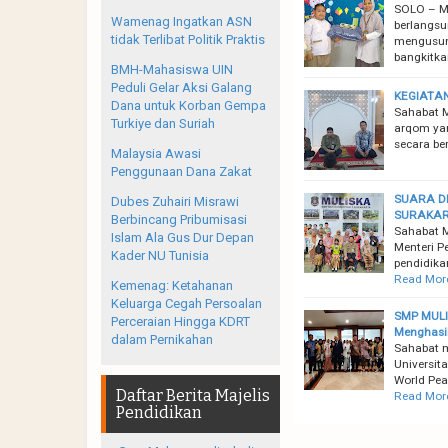
SOLO – M
Wamenag Ingatkan ASN
berlangsu
tidak Terlibat Politik Praktis
mengusun
bangkitka
BMH-Mahasiswa UIN
Peduli Gelar Aksi Galang
KEGIATA
Dana untuk Korban Gempa
Sahabat M
Turkiye dan Suriah
arqom yang
secara be
Malaysia Awasi
Penggunaan Dana Zakat
SUARA D
Dubes Zuhairi Misrawi
SURAKA
Berbincang Pribumisasi
Sahabat M
Islam Ala Gus Dur Depan
Menteri P
Kader NU Tunisia
pendidika
Read Mor
Kemenag: Ketahanan
Keluarga Cegah Persoalan
SMP MULI
Perceraian Hingga KDRT
Menghasi
dalam Pernikahan
Sahabat m
Universi
World Pea
Daftar Berita Majelis
Read Mor
Pendidikan