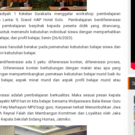
yah 1 Ketelan Surakarta menggelar workshop pembelajaran
om Lantai 9, Grand HAP Hotel Solo. Pembelajaran berdiferensiasi
 pembelajaran berpihak kepada peserta didik yang dirancang,
i untuk memenuhi kebutuhan individual siswa dengan memperhatikan
lajar, dan profil belajar, Senin (26/6/2023).
siasi haruslah berakar pada pemenuhan kebutuhan belajar siswa dan
n kebutuhan belajar.
rdiferensiasi ada 3 yaitu: diferensiasi konten, diferensiasi proses,
k. Diferensiasi konten berhubungan dengan materi atau apa yang
engan mempertimbangkan pemetaan kebutuhan belajar murid baik itu
elajar, aspek minat murid dan aspek profil belajar murid atau
I
.
nsiasi adalah pembelajaran berkualitas. Maka sesuai pesan kepala
yekti MPd hari ini kita belajar bersama Widyaiswara Balai Besar Guru
Fety Marhayuni MPd bagi guru. Karyawan terkait Menumbuhkan Jiwa
 Reynal Falah dan Membangun Komitmen dan Loyalitas oleh Jaka
il Kepala Sekolah bidang Humas, Jatmiko.