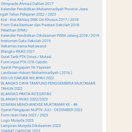
Olimpiade Ahmad Dahlan 2017
Kalender Pendidikan Muhammadiyah Provinsi Jawa
ngah Tahun Pelajaran 2022 / 2023
Kisi - Kisi Akhlaq SMK Ciri Khusus 2017 / 2018
Form Data Bantuan dan Prestasi Sekolah 2018
Pelatihan SPMU
Kalender Pendidikan Dikdasmen PWM Jateng 2018 / 2019
Instrumen Data Sekolah 2019
Rekaman Irama Nahawand
Blangko RKAS 2021
Surat Tarik PTK Dinas / Mutasi
Form Input PTK GTK Cabdin
Syarat Pengajuan SK Yayasan
Landasan Hukum Muhammadiyah ( 2016 )
KISI US ISMUBA WILAYAH 2022
BLANGKO DAYA TAMPUNG PENGGEMBIRA MUKTAMAR
 TAHUN 2022
BLANGKO PAKTA INTEGRITAS
BLANGKO RKAS 2022/2023
EDARAN MENCHANDISE MUKTAMAR KE - 48
Syarat Pengajuan NUPTK JULI - DESEMBER 2022
Form Isian Data 2022 / 2023
Logo Musyda 2023
Lampiran Musyda Dikdasmen 2023
SYARAT DAPODIK 2023