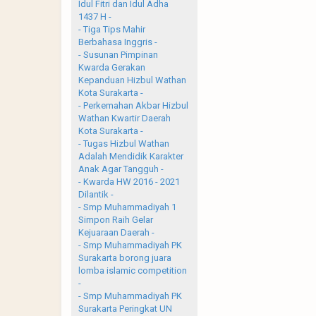
Idul Fitri dan Idul Adha
1437 H -
- Tiga Tips Mahir
Berbahasa Inggris -
- Susunan Pimpinan
Kwarda Gerakan
Kepanduan Hizbul Wathan
Kota Surakarta -
- Perkemahan Akbar Hizbul
Wathan Kwartir Daerah
Kota Surakarta -
- Tugas Hizbul Wathan
Adalah Mendidik Karakter
Anak Agar Tangguh -
- Kwarda HW 2016 - 2021
Dilantik -
- Smp Muhammadiyah 1
Simpon Raih Gelar
Kejuaraan Daerah -
- Smp Muhammadiyah PK
Surakarta borong juara
lomba islamic competition
-
- Smp Muhammadiyah PK
Surakarta Peringkat UN