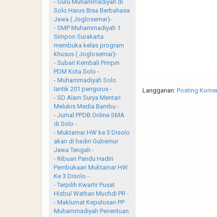
- Guru Muhammadiyah di
Solo Harus Bisa Berbahasa
Jawa ( Joglosemar)-
- SMP Muhammadiyah 1
Simpon Surakarta
membuka kelas program
khusus ( Joglosemar)-
- Subari Kembali Pimpin
PDM Kota Solo -
- Muhammadiyah Solo
lantik 201 pengurus -
Langganan:
Posting Komen
- SD Alam Surya Mentari
Melukis Media Bambu -
- Jurnal PPDB Online SMA
di Solo -
- Muktamar HW ke 3 Disolo
akan di hadiri Gubernur
Jawa Tengah -
- Ribuan Pandu Hadiri
Pembukaan Muktamar HW
Ke 3 Disolo -
- Terpilih Kwartir Pusat
Hizbul Wathan Muchdi PR -
- Maklumat Keputusan PP
Muhammadiyah Penentuan