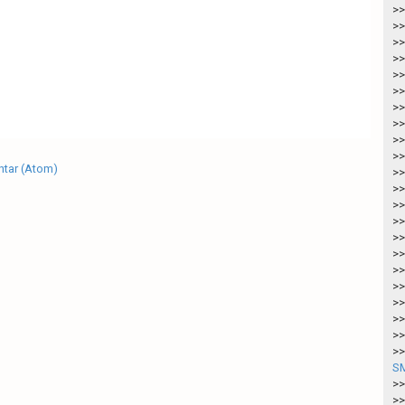
>>
>>
>>
>>
>>
>>
>>
>>
>>
>>
tar (Atom)
>>
>>
>>
>>
>>
>>
>>
>>
>>
>>
>>
>>
SM
>>
>>