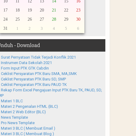
10
11
12
13
14
15
16
17
18
19
20
21
22
23
24
25
26
27
28
29
30
31
1
2
3
4
5
6
nduh - Download
Surat Pernyataan Tidak Terjadi Konflik 2021
Instrumen Data Sekolah 2021
Form Input PTK GTK Cabdin
Ceklist Persyaratan PTK Baru SMA, MA,SMK
Ceklist Persyaratan PTK Baru SD, SMP
Ceklist Persyaratan PTK Baru PAUD TK
Rekap Form Excel Pengajuan Input PTK Baru TK, PAUD, SD,
MP
Materi 1 BLC
Materi 2 Pengenalan HTML (BLC)
Materi 2 Web Editor (BLC)
News Template
Pro News Template
Materi 3 BLC ( Membuat Email )
Materi 3 BLC ( Membuat Blog )