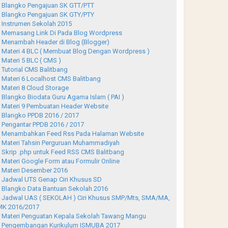
Blangko Pengajuan SK GTT/PTT
Blangko Pengajuan SK GTY/PTY
Instrumen Sekolah 2015
Memasang Link Di Pada Blog Wordpress
Menambah Header di Blog (Blogger)
Materi 4 BLC ( Membuat Blog Dengan Wordpress )
Materi 5 BLC ( CMS )
Tutorial CMS Balitbang
Materi 6 Localhost CMS Balitbang
Materi 8 Cloud Storage
Blangko Biodata Guru Agama Islam ( PAI )
Materi 9 Pembuatan Header Website
Blangko PPDB 2016 / 2017
Pengantar PPDB 2016 / 2017
Menambahkan Feed Rss Pada Halaman Website
Materi Tahsin Perguruan Muhammadiyah
Skrip .php untuk Feed RSS CMS Balitbang
Materi Google Form atau Formulir Online
Materi Desember 2016
Jadwal UTS Genap Ciri Khusus SD
Blangko Data Bantuan Sekolah 2016
Jadwal UAS ( SEKOLAH ) Ciri Khusus SMP/Mts, SMA/MA,
K 2016/2017
Materi Penguatan Kepala Sekolah Tawang Mangu
Pengembangan Kurikulum ISMUBA 2017