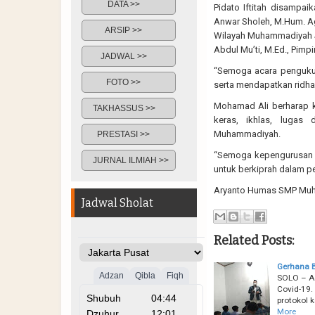
DATA >>
Pidato Iftitah disampai
Anwar Sholeh, M.Hum. Ag
ARSIP >>
Wilayah Muhammadiyah J
Abdul Mu’ti, M.Ed., Pim
JADWAL >>
“Semoga acara penguku
FOTO >>
serta mendapatkan ridha 
Mohamad Ali berharap k
TAKHASSUS >>
keras, ikhlas, lugas
Muhammadiyah.
PRESTASI >>
“Semoga kepengurusan t
JURNAL ILMIAH >>
untuk berkiprah dalam p
Aryanto Humas SMP Muha
Jadwal Sholat
Related Posts:
Gerhana B
SOLO – Ad
Covid-19.
protokol 
More