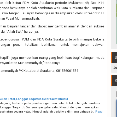
kan oleh ketua PDM Kota Surakarta periode Muktamar 48, Drs. K.H.
enda berikutnya adalah sambutan Wali Kota Surakarta dan Pimpinan
awa Tengah. Tausiyah kebangsaan disampaikan oleh Profesor Dr. H.
pinan Pusat Muhammadiyah.
han berjalan lancar dan dapat mengemban amanat dengan sukses
dari Allah Swt,” harapnya.
epengurusan PDM dan PDA Kota Surakarta terpilih mampu bekerja
 dengan penuh totalitas, berhikmah untuk memajukan dakwah
K
erpilih juga memberikan ruang yang lebih luas bagi kalangan muda
ersyarikatan Muhammadiyah,” tandasnya.
Ju
mmadiyah PK Kottabarat Surakarta, 081586061554
K
ulan Total, Langgar Taqorrub Gelar Salat Khusuf
a yang berbeda pada peristiwa gerhana bulan total di tengah pandemi
 Langgar Taqorrub Banyuanyar gelar salat Khusuf dengan menerapkan
kesehatan secara ketat. Khusuf adalah peristiwa di mana cahaya b…
Read