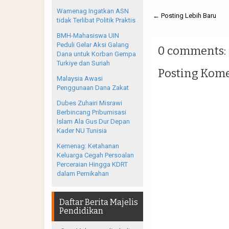
Wamenag Ingatkan ASN
← Posting Lebih Baru
tidak Terlibat Politik Praktis
BMH-Mahasiswa UIN
Peduli Gelar Aksi Galang
0 comments:
Dana untuk Korban Gempa
Turkiye dan Suriah
Posting Kom
Malaysia Awasi
Penggunaan Dana Zakat
Dubes Zuhairi Misrawi
Berbincang Pribumisasi
Islam Ala Gus Dur Depan
Kader NU Tunisia
Kemenag: Ketahanan
Keluarga Cegah Persoalan
Perceraian Hingga KDRT
dalam Pernikahan
Daftar Berita Majelis
Pendidikan