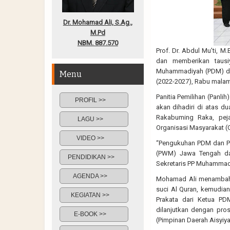
Dr. Mohamad Ali, S.Ag.,
M.Pd
NBM. 887.570
Prof. Dr. Abdul Mu’ti, 
dan memberikan taus
Muhammadiyah (PDM) dan
Menu
(2022-2027), Rabu malam 
Panitia Pemilihan (Panli
PROFIL >>
akan dihadiri di atas d
Rakabuming Raka, pej
LAGU >>
Organisasi Masyarakat (
VIDEO >>
“Pengukuhan PDM dan PD
(PWM) Jawa Tengah dan
PENDIDIKAN >>
Sekretaris PP Muhammadi
AGENDA >>
Mohamad Ali menambahk
suci Al Quran, kemudian
KEGIATAN >>
Prakata dari Ketua PD
dilanjutkan dengan pr
E-BOOK >>
(Pimpinan Daerah Aisyiy