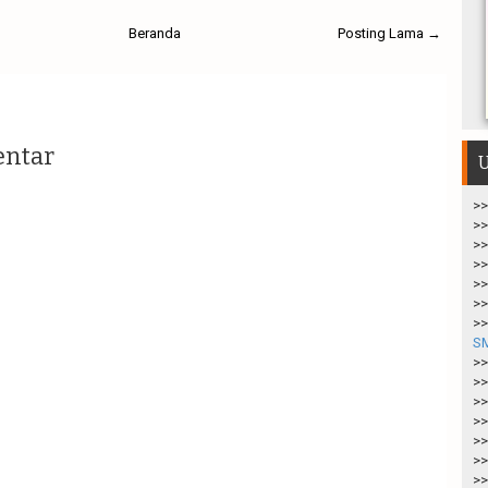
Beranda
Posting Lama →
entar
U
>>
>>
>>
>>
>>
>>
>>
S
>>
>>
>>
>>
>>
>>
>>