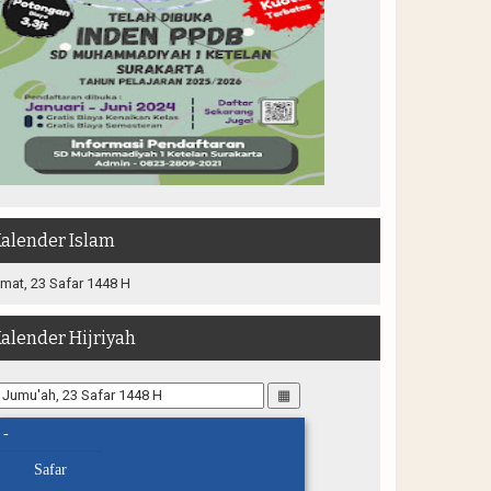
alender Islam
mat, 23 Safar 1448 H
alender Hijriyah
▦
-