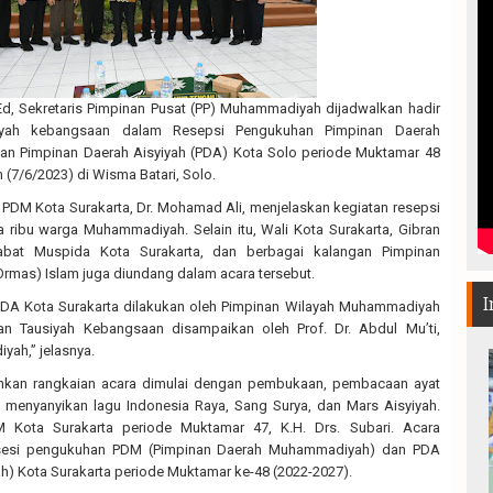
M.Ed, Sekretaris Pimpinan Pusat (PP) Muhammadiyah dijadwalkan hadir
iyah kebangsaan dalam Resepsi Pengukuhan Pimpinan Daerah
 Pimpinan Daerah Aisyiyah (PDA) Kota Solo periode Muktamar 48
(7/6/2023) di Wisma Batari, Solo.
h) PDM Kota Surakarta, Dr. Mohamad Ali, menjelaskan kegiatan resepsi
ua ribu warga Muhammadiyah. Selain itu, Wali Kota Surakarta, Gibran
abat Muspida Kota Surakarta, dan berbagai kalangan Pimpinan
Ormas) Islam juga diundang dalam acara tersebut.
I
A Kota Surakarta dilakukan oleh Pimpinan Wilayah Muhammadiyah
 Tausiyah Kebangsaan disampaikan oleh Prof. Dr. Abdul Mu’ti,
yah,” jelasnya.
an rangkaian acara dimulai dengan pembukaan, pembacaan ayat
 menyanyikan lagu Indonesia Raya, Sang Surya, dan Mars Aisyiyah.
M Kota Surakarta periode Muktamar 47, K.H. Drs. Subari. Acara
osesi pengukuhan PDM (Pimpinan Daerah Muhammadiyah) dan PDA
ah) Kota Surakarta periode Muktamar ke-48 (2022-2027).