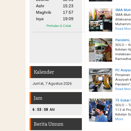
SMA Muhi H
SMA Muham
dilaksana
Muhammadi
Read Mor
Pandemi, 
SOLO – K
Ketelan H
melaksana
Ramadha
PC Aisyiy
Kalender
Pimpinan 
Aisyiyah 
Jum'at, 7 Agustus 2026
Pandemi",
Read Mor
Jam
75 Gukar 
SOLO – Ta
:
:
113 di Pr
6
53
09
AM
Ketelan S
More
Berita Umum