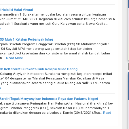
alal bi Halal Virtual
madiyah 1 Surakarta menggelar kegiatan secara virtual kegiatan
kan Jumat, 21 Mei 2021. Kegiatan diikuti oleh seluruh keluarga besar SMA
yah 1 Surakarta yang meliputi Guru Karyawan serta Siswa.Kegita…
e
SD Muh 1 Ketelan Perbanyak Infaq
epala Sekolah Program Penggerak Sekolah (PPS) SD Muhammadiyah 1
j Sri Sayekti MPd mendorong warga sekolah tetap konsisten
kan protokol kesehatan dan konsistensi beramal shaleh kendati bulan
n …
Read More
ah Kottabarat Surakarta Ikuti Resepsi Milad Daring
Cabang Aisyiyah Kottabarat Surakarta mengikuti kegiatan resepsi milad
ke-104 dengan tema "Merekat Persatuan Menebar Kebaikan di Masa
 yang dilaksanakan secara daring di aula Ruang An-Nafi' SD Muhamm…
e
Berdiri Tegak Menyanyikan Indonesia Raya dan Padamu Negeri
k seperti biasanya, Peringatan Hari Kebangkitan Nasional (Harkitnas) ke-
ogram Sekolah Penggerak (PSP), Sekolah Dasar (SD) Muhammadiyah 1
urakarta dilakukan dengan cara berbeda, Kamis (20/5/2021).Rup…
Read