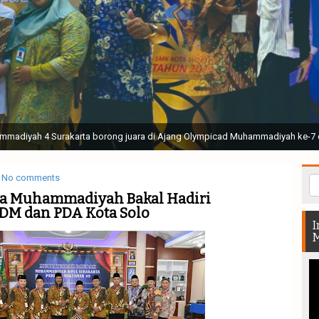
ak Suci Perguruan Muhammadiyah ( TSPM ) di Stadion Manahan Solo || Ir. H. 
rtunjukan bendera dan tari memukau seluruh Muktamar dan Muktamirin yang 
No comments
a Muhammadiyah Bakal Hadiri
M dan PDA Kota Solo
I
M