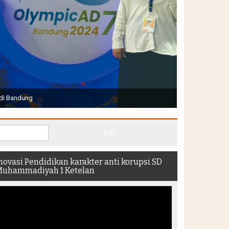
Joko Widodo selaku Presiden RI membuka Acara Muktamar
hadir di dalam stadion
novasi Pendidikan karakter anti korupsi SD
uhammadiyah 1 Ketelan