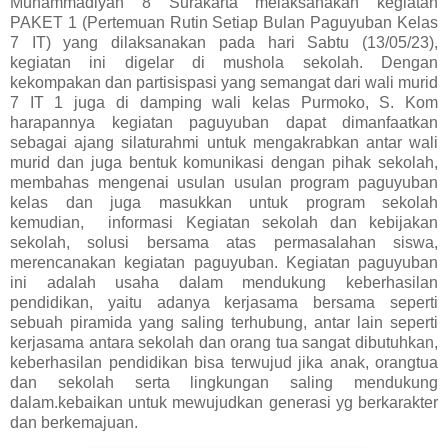
Muhammadiyah 8 Surakarta melaksanakan kegiatan
PAKET 1 (Pertemuan Rutin Setiap Bulan Paguyuban Kelas
7 IT) yang dilaksanakan pada hari Sabtu (13/05/23),
kegiatan ini digelar di mushola sekolah. Dengan
kekompakan dan partisispasi yang semangat dari wali murid
7 IT 1 juga di damping wali kelas Purmoko, S. Kom
harapannya kegiatan paguyuban dapat dimanfaatkan
sebagai ajang silaturahmi untuk mengakrabkan antar wali
murid dan juga bentuk komunikasi dengan pihak sekolah,
membahas mengenai usulan usulan program paguyuban
kelas dan juga masukkan untuk program sekolah
kemudian, informasi Kegiatan sekolah dan kebijakan
sekolah, solusi bersama atas permasalahan siswa,
merencanakan kegiatan paguyuban. Kegiatan paguyuban
ini adalah usaha dalam mendukung keberhasilan
pendidikan, yaitu adanya kerjasama bersama seperti
sebuah piramida yang saling terhubung, antar lain seperti
kerjasama antara sekolah dan orang tua sangat dibutuhkan,
keberhasilan pendidikan bisa terwujud jika anak, orangtua
dan sekolah serta lingkungan saling mendukung
dalam.kebaikan untuk mewujudkan generasi yg berkarakter
dan berkemajuan.