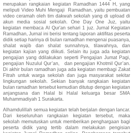
merupakan rangkaian kegiatan Ramadhan 1444 H, yang
meliputi Video Muhi Mengaji Ramadhan, yaitu pembuatan
video ceramah oleh tim dakwah sekolah yang di upload di
akun media sosial sekolah. One Day One Juz, yaitu
kegiatan membaca Al Qur'an sehari 1 juz. Jurnal Kegiatan
Ramadhan, Jurnal ini berisi tentang laporan aktifitas peserta
didik setiap harinya di bulan ramadhan mengenai puasanya,
shalat wajib dan shalat sunnahnya, tilawahnya, dan
kegiatan kajian yang diikuti. Selain itu juga ada kegiatan
pengajian yang ddilakukan seperti Pengajian Jumat Pagi,
pengajian Nuzulul Qur’an, dan pengajian Khotmil Qur’an.
Di akhir bulan ramadhan juga ada kegiatan membagi Zakat
Fitrah untuk warga sekolah dan juga masyarakat sekitar
lingkungan sekolah. Sekian banyak rangkaian kegiatan
bulan ramadhan tersebut kemudian ditutup dengan kegiatan
anjangsana dan Halal bi Halal keluarga besar SMA
Muhammadiyah 1 Surakarta.
Alhamdulillah semua kegiatan telah berjalan dengan lancar.
Dari keseluruhan rangkaian kegiatan tersebut, maka
sekolah memutuskan untuk memberikan penghargaan bagi
peserta didik yang tertib dalam melakukan pengisian