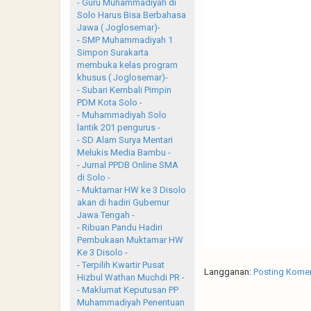
- Guru Muhammadiyah di
Solo Harus Bisa Berbahasa
Jawa ( Joglosemar)-
- SMP Muhammadiyah 1
Simpon Surakarta
membuka kelas program
khusus ( Joglosemar)-
- Subari Kembali Pimpin
PDM Kota Solo -
- Muhammadiyah Solo
lantik 201 pengurus -
- SD Alam Surya Mentari
Melukis Media Bambu -
- Jurnal PPDB Online SMA
di Solo -
- Muktamar HW ke 3 Disolo
akan di hadiri Gubernur
Jawa Tengah -
- Ribuan Pandu Hadiri
Pembukaan Muktamar HW
Ke 3 Disolo -
- Terpilih Kwartir Pusat
Langganan:
Posting Komen
Hizbul Wathan Muchdi PR -
- Maklumat Keputusan PP
Muhammadiyah Penentuan