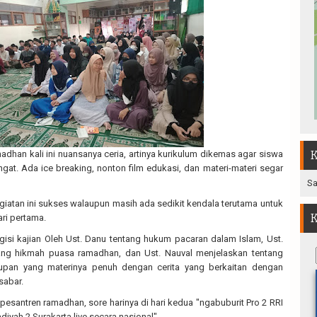
madhan kali ini nuansanya ceria, artinya kurikulum dikemas agar siswa
K
at. Ada ice breaking, nonton film edukasi, dan materi-materi segar
Sa
egiatan ini sukses walaupun masih ada sedikit kendala terutama untuk
K
ri pertama.
gisi kajian Oleh Ust. Danu tentang hukum pacaran dalam Islam, Ust.
ang hikmah puasa ramadhan, dan Ust. Nauval menjelaskan tentang
upan yang materinya penuh dengan cerita yang berkaitan dengan
sabar.
 pesantren ramadhan, sore harinya di hari kedua "ngabuburit Pro 2 RRI
h 2 Surakarta live secara nasional".