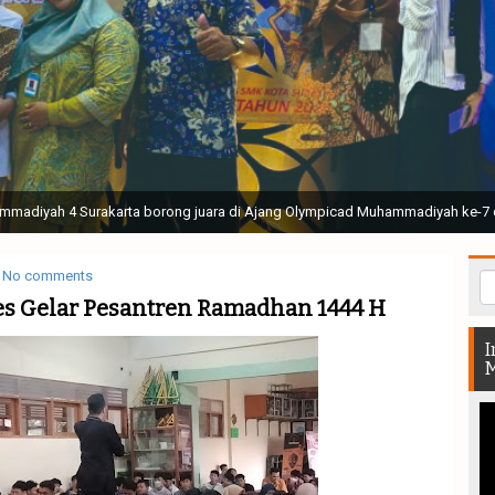
ak Suci Perguruan Muhammadiyah ( TSPM ) di Stadion Manahan Solo || Ir. H. 
rtunjukan bendera dan tari memukau seluruh Muktamar dan Muktamirin yang 
No comments
s Gelar Pesantren Ramadhan 1444 H
I
M