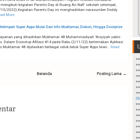
 mengikuti kegiatan Parents Day di Ruang An Nafi' sekolah setempat,
/10/2022).Kegiatan Parents Day ini menghadirkan narasumber Deddy
ead More
elimpah Super Apps Mulai Dari Info Muktamar, Diskon, Hingga Doorprize
 layanan yang dihadirkan Muktamar 48 Muhammadiyah 'Aisyiyah yakni
s. Dalam Doorstop Afiliasi #14 pada Rabu (2/11/22) bertemakan Aplikasi
U
s Muktamar 48 dijelaskan berbagai seluk beluk Super Apps.Iwan…
Read
>>
>>
>>
Beranda
Posting Lama →
>>
>>
>>
>>
S
>>
entar
>>
>>
>>
>>
>>
>>