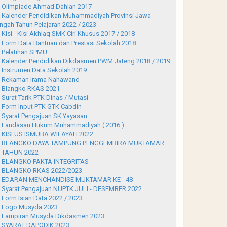
Olimpiade Ahmad Dahlan 2017
Kalender Pendidikan Muhammadiyah Provinsi Jawa
ngah Tahun Pelajaran 2022 / 2023
Kisi - Kisi Akhlaq SMK Ciri Khusus 2017 / 2018
Form Data Bantuan dan Prestasi Sekolah 2018
Pelatihan SPMU
Kalender Pendidikan Dikdasmen PWM Jateng 2018 / 2019
Instrumen Data Sekolah 2019
Rekaman Irama Nahawand
Blangko RKAS 2021
Surat Tarik PTK Dinas / Mutasi
Form Input PTK GTK Cabdin
Syarat Pengajuan SK Yayasan
Landasan Hukum Muhammadiyah ( 2016 )
KISI US ISMUBA WILAYAH 2022
BLANGKO DAYA TAMPUNG PENGGEMBIRA MUKTAMAR
 TAHUN 2022
BLANGKO PAKTA INTEGRITAS
BLANGKO RKAS 2022/2023
EDARAN MENCHANDISE MUKTAMAR KE - 48
Syarat Pengajuan NUPTK JULI - DESEMBER 2022
Form Isian Data 2022 / 2023
Logo Musyda 2023
Lampiran Musyda Dikdasmen 2023
SYARAT DAPODIK 2023