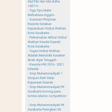
Idul Fitri dan Idul Adha
1437 H -
- Tiga Tips Mahir
Berbahasa Inggris -
- Susunan Pimpinan
Kwarda Gerakan
Kepanduan Hizbul Wathan
Kota Surakarta -
- Perkemahan Akbar Hizbul
Wathan Kwartir Daerah
Kota Surakarta -
- Tugas Hizbul Wathan
Adalah Mendidik Karakter
Anak Agar Tangguh -
- Kwarda HW 2016 - 2021
Dilantik -
- Smp Muhammadiyah 1
Simpon Raih Gelar
Kejuaraan Daerah -
- Smp Muhammadiyah PK
Surakarta borong juara
lomba islamic competition
-
- Smp Muhammadiyah PK
Surakarta Peringkat UN