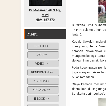
Dr. Mohamad Ali, S.Ag.,
M.Pd
NBM. 887.570
Surakarta, SMA Muhamm
1444 H selama 2 hari se
Menu
lantai 2.
Kepala Sekolah melalu
PROFIL >>
mengusung tema "menc
harapan siswa-siswi
LAGU >>
mengamalkannya terutam
dengan ilmu dan akhlak
VIDEO >>
Pada kesempatan pembuk
juga menyampaikan banya
PENDIDIKAN >>
bulan ramadhan.
AGENDA >>
"Saya kemarin menjump
ditemukan di lingkun
KEGIATAN >>
Surakarta berintegritas",
E-BOOK >>