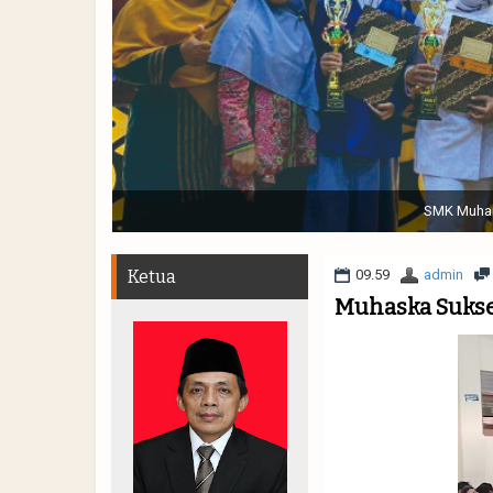
Sabtu, 19 November 2022. (dari kiri) Pertunjukan Tap
Muhammadiyah 48 || Pe
Ketua
09.59
admin
Muhaska Sukse