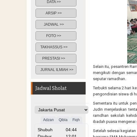
DATA >>
ARSIP >>
JADWAL >>
FOTO >>
TAKHASSUS >>
PRESTASI >>
Selain itu, pesantren Ra
JURNAL ILMIAH >>
mengikuti dengan semang
seputar ramadhan.
Jadwal Sholat
Terbukti selama 2 hari k
pengondisian siswa di ha
Sementara itu untuk pen
Judin menjelaskan tent
ramdhan sekolah kehid
ibadah puasa mengenai 
Setelah selesai kegiatan
bersama SMA Muhammadiya