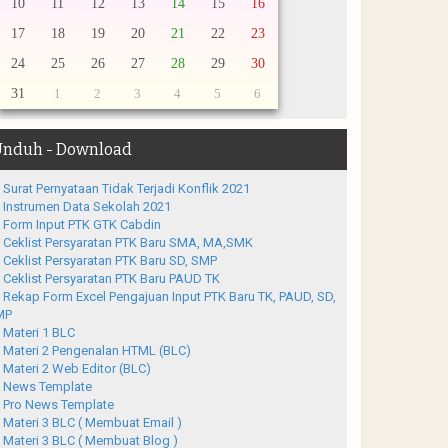
10
11
12
13
14
15
16
17
18
19
20
21
22
23
24
25
26
27
28
29
30
31
1
2
3
4
5
6
nduh - Download
Surat Pernyataan Tidak Terjadi Konflik 2021
Instrumen Data Sekolah 2021
Form Input PTK GTK Cabdin
Ceklist Persyaratan PTK Baru SMA, MA,SMK
Ceklist Persyaratan PTK Baru SD, SMP
Ceklist Persyaratan PTK Baru PAUD TK
Rekap Form Excel Pengajuan Input PTK Baru TK, PAUD, SD,
MP
Materi 1 BLC
Materi 2 Pengenalan HTML (BLC)
Materi 2 Web Editor (BLC)
News Template
Pro News Template
Materi 3 BLC ( Membuat Email )
Materi 3 BLC ( Membuat Blog )