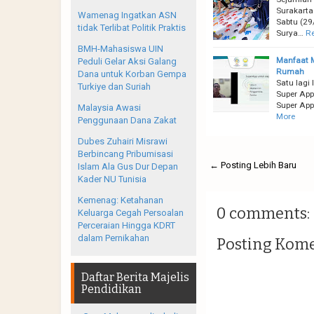
Surakarta
Wamenag Ingatkan ASN
Sabtu (29
tidak Terlibat Politik Praktis
Surya…
R
BMH-Mahasiswa UIN
Manfaat M
Peduli Gelar Aksi Galang
Rumah
Dana untuk Korban Gempa
Satu lagi
Turkiye dan Suriah
Super App
Super App
Malaysia Awasi
More
Penggunaan Dana Zakat
Dubes Zuhairi Misrawi
Berbincang Pribumisasi
← Posting Lebih Baru
Islam Ala Gus Dur Depan
Kader NU Tunisia
Kemenag: Ketahanan
0 comments:
Keluarga Cegah Persoalan
Perceraian Hingga KDRT
dalam Pernikahan
Posting Kom
Daftar Berita Majelis
Pendidikan