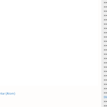
>>
>>
>>
>>
>>
>>
>>
>>
>>
>>
>>
>>
>>
>>
>>
>>
>>
>>
>>
>>
>>
>>
tar (Atom)
SM
>>
>>