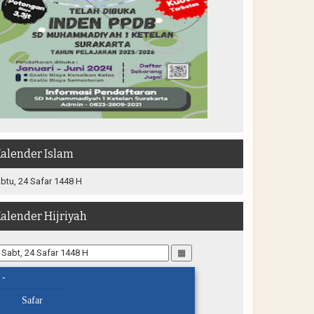
alender Islam
btu, 24 Safar 1448 H
alender Hijriyah
▦
-