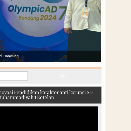
Joko Widodo selaku Presiden RI membuka Acara Muktamar
hadir di dalam stadion
novasi Pendidikan karakter anti korupsi SD
uhammadiyah 1 Ketelan