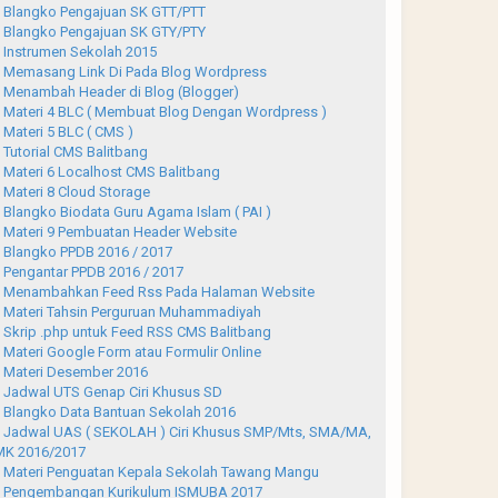
Blangko Pengajuan SK GTT/PTT
Blangko Pengajuan SK GTY/PTY
Instrumen Sekolah 2015
Memasang Link Di Pada Blog Wordpress
Menambah Header di Blog (Blogger)
Materi 4 BLC ( Membuat Blog Dengan Wordpress )
Materi 5 BLC ( CMS )
Tutorial CMS Balitbang
Materi 6 Localhost CMS Balitbang
Materi 8 Cloud Storage
Blangko Biodata Guru Agama Islam ( PAI )
Materi 9 Pembuatan Header Website
Blangko PPDB 2016 / 2017
Pengantar PPDB 2016 / 2017
Menambahkan Feed Rss Pada Halaman Website
Materi Tahsin Perguruan Muhammadiyah
Skrip .php untuk Feed RSS CMS Balitbang
Materi Google Form atau Formulir Online
Materi Desember 2016
Jadwal UTS Genap Ciri Khusus SD
Blangko Data Bantuan Sekolah 2016
Jadwal UAS ( SEKOLAH ) Ciri Khusus SMP/Mts, SMA/MA,
K 2016/2017
Materi Penguatan Kepala Sekolah Tawang Mangu
Pengembangan Kurikulum ISMUBA 2017