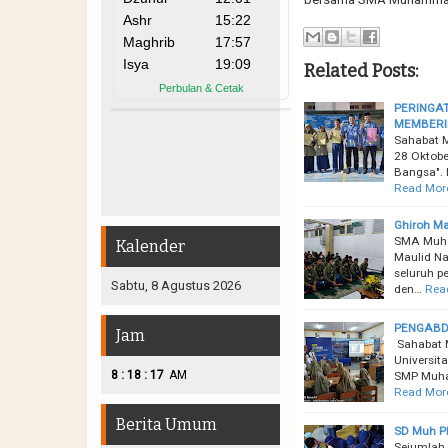
Related Posts:
PERINGA
MEMBERI
Sahabat M
28 Oktobe
Bangsa". 
Read Mor
Ghiroh Ma
SMA Muha
Kalender
Maulid Na
seluruh p
Sabtu, 8 Agustus 2026
den…
Rea
PENGABD
Jam
Sahabat M
Universi
:
:
8
18
18
AM
SMP Muha
Read Mor
Berita Umum
SD Muh PK
Sejumlah