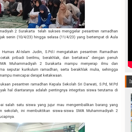
adiyah 2 Surakarta telah sukses menggelar pesantren ramadhan
jak senin (10/4/23) hingga selasa (11/4/23) yang bertempat di Aula
i Humas Al-Islam Judin, S.Pd.I mengatakan pesantren Ramadhan
etak pribadi berilmu, berakhlak, dan bertakwa" dengan penuh
 SMA Muhammadiyah 2 Surakarta mampu menyerap ilmu dan
a seputar kurikulum ramadhan, serta berakhlak mulia, sehingga
 mampu mencapai derajat ketakwaan.
I
aan pesantren ramadhan Kepala Sekolah Sri Darwati, S.Pd, M.Pd
k hal diantaranya adalah pentingnya integritas siswa terutama di
ai salah satu siswa yang jujur mau mengembalikan barang yang
gan sekolah, ini membuktikan siswa-siswa SMA Muhammadiyah 2
 ucapnya.