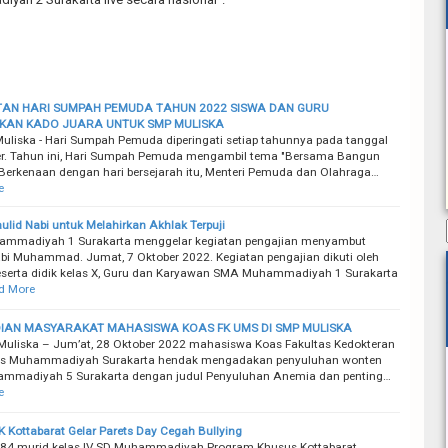
TAN HARI SUMPAH PEMUDA TAHUN 2022 SISWA DAN GURU
KAN KADO JUARA UNTUK SMP MULISKA
uliska - Hari Sumpah Pemuda diperingati setiap tahunnya pada tanggal
r. Tahun ini, Hari Sumpah Pemuda mengambil tema "Bersama Bangun
Berkenaan dengan hari bersejarah itu, Menteri Pemuda dan Olahraga…
e
ulid Nabi untuk Melahirkan Akhlak Terpuji
mmadiyah 1 Surakarta menggelar kegiatan pengajian menyambut
bi Muhammad. Jumat, 7 Oktober 2022. Kegiatan pengajian dikuti oleh
eserta didik kelas X, Guru dan Karyawan SMA Muhammadiyah 1 Surakarta
d More
IAN MASYARAKAT MAHASISWA KOAS FK UMS DI SMP MULISKA
uliska – Jum’at, 28 Oktober 2022 mahasiswa Koas Fakultas Kedokteran
tas Muhammadiyah Surakarta hendak mengadakan penyuluhan wonten
mmadiyah 5 Surakarta dengan judul Penyuluhan Anemia dan penting…
e
 Kottabarat Gelar Parets Day Cegah Bullying
 84 murid kelas IV SD Muhammadiyah Program Khusus Kottabarat