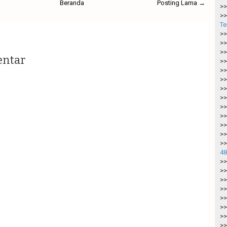
Beranda
Posting Lama →
>>
>>
Te
>>
>>
>>
entar
>>
>>
>>
>>
>>
>>
>>
>>
>>
>>
48
>>
>>
>>
>>
>>
>>
>>
>>