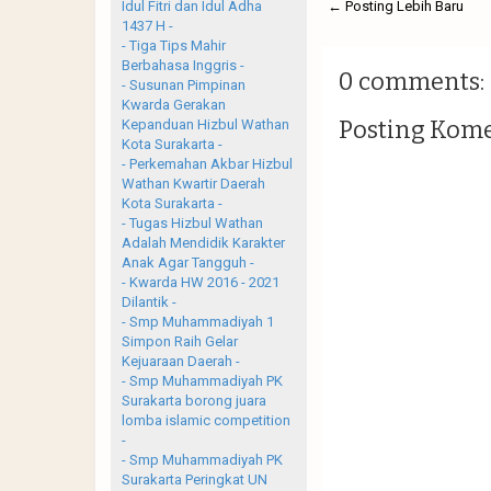
← Posting Lebih Baru
Idul Fitri dan Idul Adha
1437 H -
- Tiga Tips Mahir
Berbahasa Inggris -
0 comments:
- Susunan Pimpinan
Kwarda Gerakan
Posting Kom
Kepanduan Hizbul Wathan
Kota Surakarta -
- Perkemahan Akbar Hizbul
Wathan Kwartir Daerah
Kota Surakarta -
- Tugas Hizbul Wathan
Adalah Mendidik Karakter
Anak Agar Tangguh -
- Kwarda HW 2016 - 2021
Dilantik -
- Smp Muhammadiyah 1
Simpon Raih Gelar
Kejuaraan Daerah -
- Smp Muhammadiyah PK
Surakarta borong juara
lomba islamic competition
-
- Smp Muhammadiyah PK
Surakarta Peringkat UN