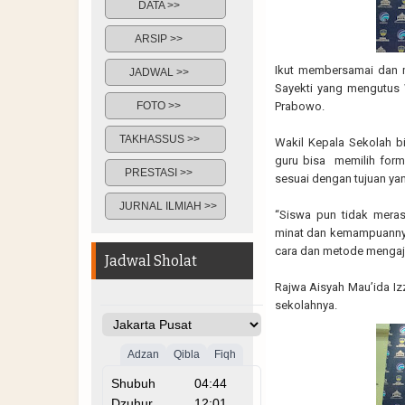
DATA >>
ARSIP >>
Ikut membersamai dan m
JADWAL >>
Sayekti yang mengutus 
FOTO >>
Prabowo.
TAKHASSUS >>
Wakil Kepala Sekolah 
guru bisa memilih forma
PRESTASI >>
sesuai dengan tujuan yan
JURNAL ILMIAH >>
“Siswa pun tidak meras
minat dan kemampuannya
cara dan metode mengaja
Jadwal Sholat
Rajwa Aisyah Mau’ida Iz
sekolahnya.