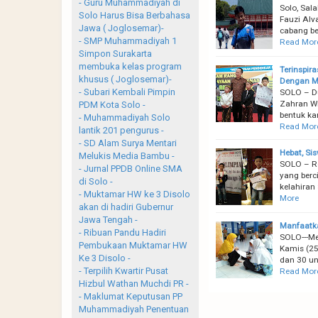
- Guru Muhammadiyah di
Solo, Sa
Solo Harus Bisa Berbahasa
Fauzi Alv
Jawa ( Joglosemar)-
cabang be
- SMP Muhammadiyah 1
Read Mor
Simpon Surakarta
membuka kelas program
Terinspir
khusus ( Joglosemar)-
Dengan M
- Subari Kembali Pimpin
SOLO – Du
Zahran Wi
PDM Kota Solo -
bentuk ka
- Muhammadiyah Solo
Read Mor
lantik 201 pengurus -
- SD Alam Surya Mentari
Hebat, Si
Melukis Media Bambu -
SOLO – Ro
- Jurnal PPDB Online SMA
yang berci
di Solo -
kelahiran
- Muktamar HW ke 3 Disolo
More
akan di hadiri Gubernur
Jawa Tengah -
Manfaatka
- Ribuan Pandu Hadiri
SOLO---M
Pembukaan Muktamar HW
Kamis (25
Ke 3 Disolo -
dan 30 un
- Terpilih Kwartir Pusat
Read Mor
Hizbul Wathan Muchdi PR -
- Maklumat Keputusan PP
Muhammadiyah Penentuan