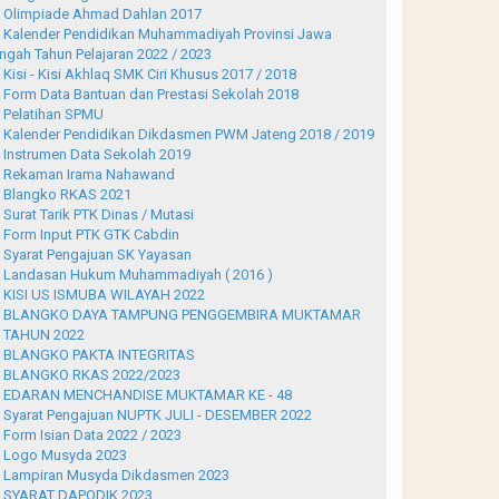
Olimpiade Ahmad Dahlan 2017
Kalender Pendidikan Muhammadiyah Provinsi Jawa
ngah Tahun Pelajaran 2022 / 2023
Kisi - Kisi Akhlaq SMK Ciri Khusus 2017 / 2018
Form Data Bantuan dan Prestasi Sekolah 2018
Pelatihan SPMU
Kalender Pendidikan Dikdasmen PWM Jateng 2018 / 2019
Instrumen Data Sekolah 2019
Rekaman Irama Nahawand
Blangko RKAS 2021
Surat Tarik PTK Dinas / Mutasi
Form Input PTK GTK Cabdin
Syarat Pengajuan SK Yayasan
Landasan Hukum Muhammadiyah ( 2016 )
KISI US ISMUBA WILAYAH 2022
BLANGKO DAYA TAMPUNG PENGGEMBIRA MUKTAMAR
 TAHUN 2022
BLANGKO PAKTA INTEGRITAS
BLANGKO RKAS 2022/2023
EDARAN MENCHANDISE MUKTAMAR KE - 48
Syarat Pengajuan NUPTK JULI - DESEMBER 2022
Form Isian Data 2022 / 2023
Logo Musyda 2023
Lampiran Musyda Dikdasmen 2023
SYARAT DAPODIK 2023