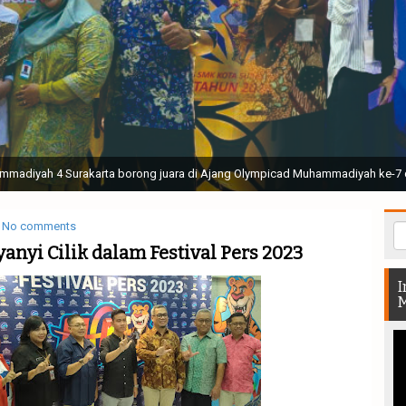
ak Suci Perguruan Muhammadiyah ( TSPM ) di Stadion Manahan Solo || Ir. H. 
rtunjukan bendera dan tari memukau seluruh Muktamar dan Muktamirin yang 
No comments
anyi Cilik dalam Festival Pers 2023
I
M