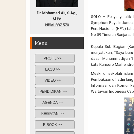
Dr. Mohamad Ali, S.Ag.,
SOLO – Penyanyi cilik
M.Pd
Symphoni Raya Indonesia
NBM. 887.570
Pers Nasional (HPN) ta
No 59 Timuran Banjarsari
Menu
Kepala Sub Bagian (K
menyatakan, “Saya baru 
PROFIL >>
dasar Muhammadiyah 1 K
kata Kuncoro Marhendro 
LAGU >>
Meski di sekolah islam
Pembukaan dihadiri lang
VIDEO >>
Informasi dan Komunika
Wartawan Indonesia Caba
PENDIDIKAN >>
AGENDA >>
KEGIATAN >>
E-BOOK >>