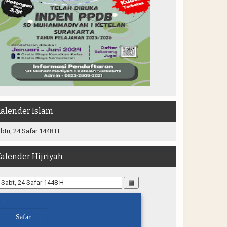
alender Islam
btu, 24 Safar 1448 H
alender Hijriyah
▦
-