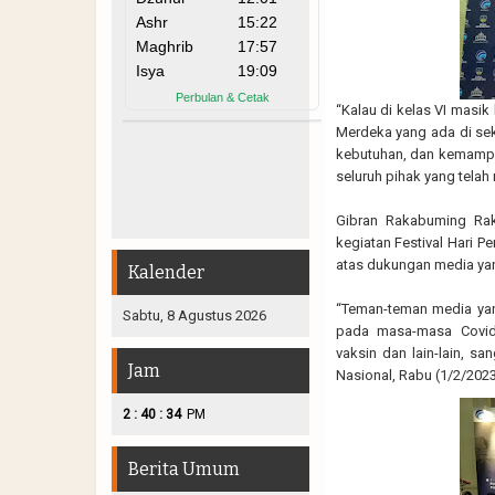
“Kalau di kelas VI masik
Merdeka yang ada di sek
kebutuhan, dan kemampua
seluruh pihak yang telah
Gibran Rakabuming Rak
kegiatan Festival Hari P
atas dukungan media ya
Kalender
“Teman-teman media yang
Sabtu, 8 Agustus 2026
pada masa-masa Covid
vaksin dan lain-lain, s
Jam
Nasional, Rabu (1/2/2023
:
:
2
40
35
PM
Berita Umum