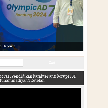
Joko Widodo selaku Presiden RI membuka Acara Muktamar
hadir di dalam stadion
novasi Pendidikan karakter anti korupsi SD
uhammadiyah 1 Ketelan