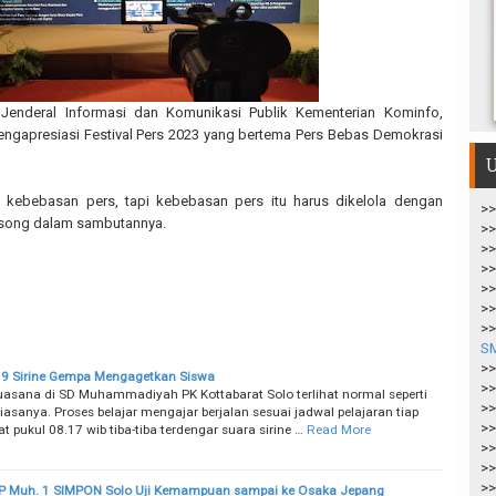
r Jenderal Informasi dan Komunikasi Publik Kementerian Kominfo,
ngapresiasi Festival Pers 2023 yang bertema Pers Bebas Demokrasi
U
kebebasan pers, tapi kebebasan pers itu harus dikelola dengan
>>
nsong dalam sambutannya.
>>
>>
>>
>>
>>
>>
S
>>
9 Sirine Gempa Mengagetkan Siswa
>>
suasana di SD Muhammadiyah PK Kottabarat Solo terlihat normal seperti
>>
biasanya. Proses belajar mengajar berjalan sesuai jadwal pelajaran tiap
>>
at pukul 08.17 wib tiba-tiba terdengar suara sirine …
Read More
>>
>>
>>
P Muh. 1 SIMPON Solo Uji Kemampuan sampai ke Osaka Jepang