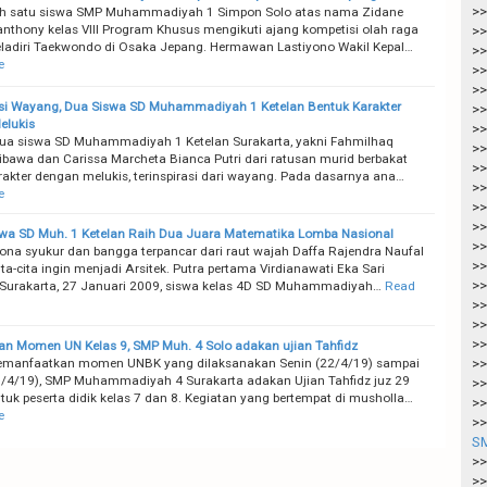
>>
lah satu siswa SMP Muhammadiyah 1 Simpon Solo atas nama Zidane
anthony kelas VIII Program Khusus mengikuti ajang kompetisi olah raga
>>
ladiri Taekwondo di Osaka Jepang. Hermawan Lastiyono Wakil Kepal…
>>
e
>>
>>
asi Wayang, Dua Siswa SD Muhammadiyah 1 Ketelan Bentuk Karakter
>>
elukis
>>
a siswa SD Muhammadiyah 1 Ketelan Surakarta, yakni Fahmilhaq
>>
bawa dan Carissa Marcheta Bianca Putri dari ratusan murid berbakat
>>
rakter dengan melukis, terinspirasi dari wayang. Pada dasarnya ana…
>>
e
>>
>>
swa SD Muh. 1 Ketelan Raih Dua Juara Matematika Lomba Nasional
>>
na syukur dan bangga terpancar dari raut wajah Daffa Rajendra Naufal
>>
ta-cita ingin menjadi Arsitek. Putra pertama Virdianawati Eka Sari
>>
 Surakarta, 27 Januari 2009, siswa kelas 4D SD Muhammadiyah…
Read
>>
>>
>>
n Momen UN Kelas 9, SMP Muh. 4 Solo adakan ujian Tahfidz
emanfaatkan momen UNBK yang dilaksanakan Senin (22/4/19) sampai
>>
/4/19), SMP Muhammadiyah 4 Surakarta adakan Ujian Tahfidz juz 29
>>
tuk peserta didik kelas 7 dan 8. Kegiatan yang bertempat di musholla…
>>
e
>>
SM
>>
>>