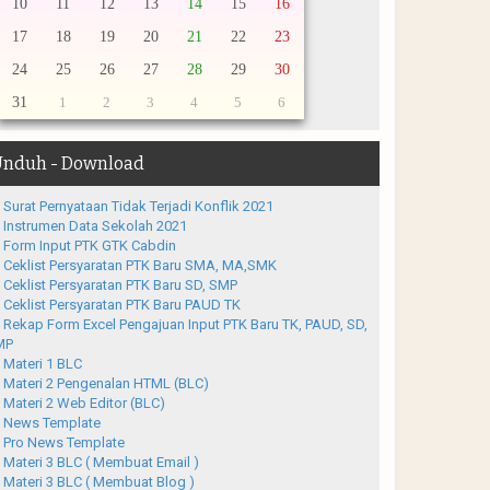
10
11
12
13
14
15
16
17
18
19
20
21
22
23
24
25
26
27
28
29
30
31
1
2
3
4
5
6
nduh - Download
Surat Pernyataan Tidak Terjadi Konflik 2021
Instrumen Data Sekolah 2021
Form Input PTK GTK Cabdin
Ceklist Persyaratan PTK Baru SMA, MA,SMK
Ceklist Persyaratan PTK Baru SD, SMP
Ceklist Persyaratan PTK Baru PAUD TK
Rekap Form Excel Pengajuan Input PTK Baru TK, PAUD, SD,
MP
Materi 1 BLC
Materi 2 Pengenalan HTML (BLC)
Materi 2 Web Editor (BLC)
News Template
Pro News Template
Materi 3 BLC ( Membuat Email )
Materi 3 BLC ( Membuat Blog )