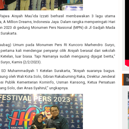
 Rajwa Aisyah Mau’ida Izzati berhasil membawakan 3 lagu utama
, A Million Dreams, Indonesia Jaya. Dalam rangka memperingati Hari
hun 2023 di gedung Monumen Pers Nasional (MPN) di Jl Gadjah Mada
 Surakarta.
asubag) Umum pada Monumen Pers RI Kuncoro Marhendro Suryo,
pertama kali mendengar penyanyi cilik Aisyah berasal dari sekolah
etelan, luar biasa. Tapi Namanya sudah mengaung dijagat berita,”
Suryo, Kamis (2/2/2023).
 SD Muhammadiyah 1 Ketelan Surakarta, “Aisyah suaranya bagus.
sung oleh Wali Kota Solo, Gibran Rakabuming Raka, Direktur Jenderal
I
si Publik Kementerian Kominfo, Usman Kansong, Ketua Persatuan
ng Solo, dan Anas Syahirul,” ungkapnya.