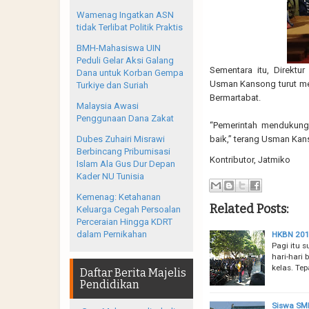
Wamenag Ingatkan ASN
tidak Terlibat Politik Praktis
BMH-Mahasiswa UIN
Peduli Gelar Aksi Galang
Sementara itu, Direktu
Dana untuk Korban Gempa
Usman Kansong turut me
Turkiye dan Suriah
Bermartabat.
Malaysia Awasi
Penggunaan Dana Zakat
“Pemerintah mendukung 
Dubes Zuhairi Misrawi
baik,” terang Usman Ka
Berbincang Pribumisasi
Kontributor, Jatmiko
Islam Ala Gus Dur Depan
Kader NU Tunisia
Kemenag: Ketahanan
Related Posts:
Keluarga Cegah Persoalan
Perceraian Hingga KDRT
dalam Pernikahan
HKBN 201
Pagi itu 
hari-hari 
kelas. Tep
Daftar Berita Majelis
Pendidikan
Siswa SM