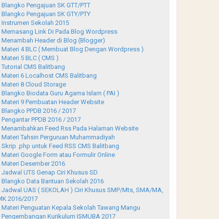
Blangko Pengajuan SK GTT/PTT
Blangko Pengajuan SK GTY/PTY
Instrumen Sekolah 2015
Memasang Link Di Pada Blog Wordpress
Menambah Header di Blog (Blogger)
Materi 4 BLC ( Membuat Blog Dengan Wordpress )
Materi 5 BLC ( CMS )
Tutorial CMS Balitbang
Materi 6 Localhost CMS Balitbang
Materi 8 Cloud Storage
Blangko Biodata Guru Agama Islam ( PAI )
Materi 9 Pembuatan Header Website
Blangko PPDB 2016 / 2017
Pengantar PPDB 2016 / 2017
Menambahkan Feed Rss Pada Halaman Website
Materi Tahsin Perguruan Muhammadiyah
Skrip .php untuk Feed RSS CMS Balitbang
Materi Google Form atau Formulir Online
Materi Desember 2016
Jadwal UTS Genap Ciri Khusus SD
Blangko Data Bantuan Sekolah 2016
Jadwal UAS ( SEKOLAH ) Ciri Khusus SMP/Mts, SMA/MA,
K 2016/2017
Materi Penguatan Kepala Sekolah Tawang Mangu
Pengembangan Kurikulum ISMUBA 2017