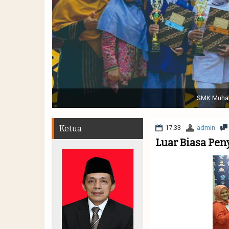
Sabtu, 19 November 2022. (dari kiri) Pertunjukan Tap
Muhammadiyah 48 || Pe
Ketua
17.33
admin
Luar Biasa Peny