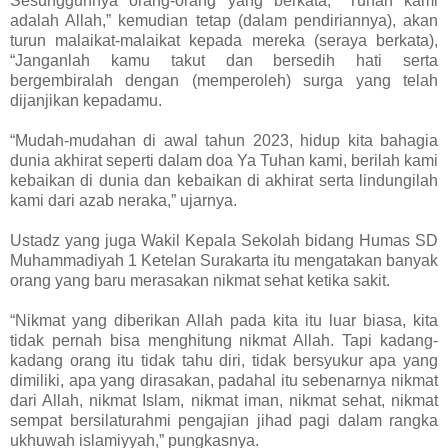
Sesungguhnya orang-orang yang berkata, “Tuhan kami
adalah Allah,” kemudian tetap (dalam pendiriannya), akan
turun malaikat-malaikat kepada mereka (seraya berkata),
“Janganlah kamu takut dan bersedih hati serta
bergembiralah dengan (memperoleh) surga yang telah
dijanjikan kepadamu.
“Mudah-mudahan di awal tahun 2023, hidup kita bahagia
dunia akhirat seperti dalam doa Ya Tuhan kami, berilah kami
kebaikan di dunia dan kebaikan di akhirat serta lindungilah
kami dari azab neraka,” ujarnya.
Ustadz yang juga Wakil Kepala Sekolah bidang Humas SD
Muhammadiyah 1 Ketelan Surakarta itu mengatakan banyak
orang yang baru merasakan nikmat sehat ketika sakit.
“Nikmat yang diberikan Allah pada kita itu luar biasa, kita
tidak pernah bisa menghitung nikmat Allah. Tapi kadang-
kadang orang itu tidak tahu diri, tidak bersyukur apa yang
dimiliki, apa yang dirasakan, padahal itu sebenarnya nikmat
dari Allah, nikmat Islam, nikmat iman, nikmat sehat, nikmat
sempat bersilaturahmi pengajian jihad pagi dalam rangka
ukhuwah islamiyyah,” pungkasnya.