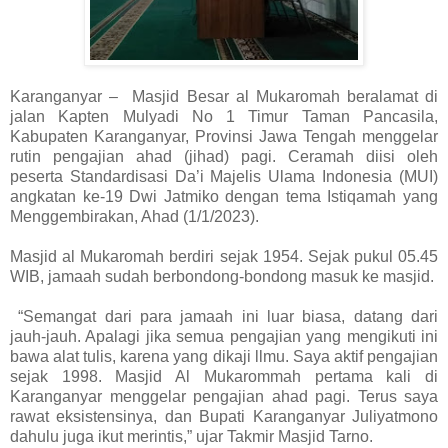
Karanganyar – Masjid Besar al Mukaromah beralamat di
jalan Kapten Mulyadi No 1 Timur Taman Pancasila,
Kabupaten Karanganyar, Provinsi Jawa Tengah menggelar
rutin pengajian ahad (jihad) pagi. Ceramah diisi oleh
peserta Standardisasi Da’i Majelis Ulama Indonesia (MUI)
angkatan ke-19 Dwi Jatmiko dengan tema Istiqamah yang
Menggembirakan, Ahad (1/1/2023).
Masjid al Mukaromah berdiri sejak 1954. Sejak pukul 05.45
WIB, jamaah sudah berbondong-bondong masuk ke masjid.
“Semangat dari para jamaah ini luar biasa, datang dari
jauh-jauh. Apalagi jika semua pengajian yang mengikuti ini
bawa alat tulis, karena yang dikaji llmu. Saya aktif pengajian
sejak 1998. Masjid Al Mukarommah pertama kali di
Karanganyar menggelar pengajian ahad pagi. Terus saya
rawat eksistensinya, dan Bupati Karanganyar Juliyatmono
dahulu juga ikut merintis,” ujar Takmir Masjid Tarno.