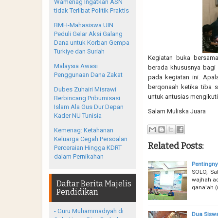
Wamenag Ingatkan ASN
tidak Terlibat Politik Praktis
BMH-Mahasiswa UIN
Peduli Gelar Aksi Galang
Dana untuk Korban Gempa
Turkiye dan Suriah
Kegiatan buka bersam
Malaysia Awasi
berada khususnya bagi 
Penggunaan Dana Zakat
pada kegiatan ini. Apa
berqonaah ketika tiba 
Dubes Zuhairi Misrawi
untuk antusias mengikuti
Berbincang Pribumisasi
Islam Ala Gus Dur Depan
Salam Muliska Juara
Kader NU Tunisia
Kemenag: Ketahanan
Keluarga Cegah Persoalan
Related Posts:
Perceraian Hingga KDRT
dalam Pernikahan
Pentingny
SOLO,- Sa
wajhah ad
Daftar Berita Majelis
qana'ah (
Pendidikan
- Guru Muhammadiyah di
Dua Siswa