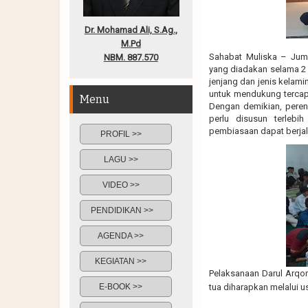
Dr. Mohamad Ali, S.Ag.,
M.Pd
Sahabat Muliska – Jum
NBM. 887.570
yang diadakan selama 2 h
jenjang dan jenis kelam
untuk mendukung tercapa
Menu
Dengan demikian, peren
perlu disusun terlebi
pembiasaan dapat berjala
PROFIL >>
LAGU >>
VIDEO >>
PENDIDIKAN >>
AGENDA >>
KEGIATAN >>
Pelaksanaan Darul Arqo
E-BOOK >>
tua diharapkan melalui u