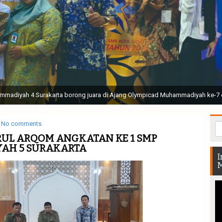
madiyah 4 Surakarta borong juara di Ajang Olympicad Muhammadiyah ke-7 
No comments
RUL ARQOM ANGKATAN KE 1 SMP
AH 5 SURAKARTA
I
M