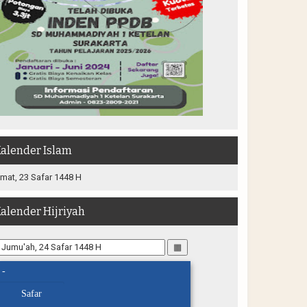
alender Islam
mat, 23 Safar 1448 H
alender Hijriyah
▦
-