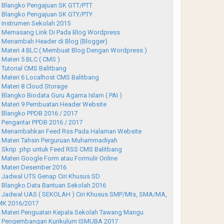
Blangko Pengajuan SK GTT/PTT
Blangko Pengajuan SK GTY/PTY
Instrumen Sekolah 2015
Memasang Link Di Pada Blog Wordpress
Menambah Header di Blog (Blogger)
Materi 4 BLC ( Membuat Blog Dengan Wordpress )
Materi 5 BLC ( CMS )
Tutorial CMS Balitbang
Materi 6 Localhost CMS Balitbang
Materi 8 Cloud Storage
Blangko Biodata Guru Agama Islam ( PAI )
Materi 9 Pembuatan Header Website
Blangko PPDB 2016 / 2017
Pengantar PPDB 2016 / 2017
Menambahkan Feed Rss Pada Halaman Website
Materi Tahsin Perguruan Muhammadiyah
Skrip .php untuk Feed RSS CMS Balitbang
Materi Google Form atau Formulir Online
Materi Desember 2016
Jadwal UTS Genap Ciri Khusus SD
Blangko Data Bantuan Sekolah 2016
Jadwal UAS ( SEKOLAH ) Ciri Khusus SMP/Mts, SMA/MA,
K 2016/2017
Materi Penguatan Kepala Sekolah Tawang Mangu
Pengembangan Kurikulum ISMUBA 2017