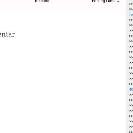
Beranda
Posting Lama →
>>
>>
Te
>>
>>
>>
entar
>>
>>
>>
>>
>>
>>
>>
>>
>>
>>
48
>>
>>
>>
>>
>>
>>
>>
>>