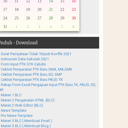
10
11
12
13
14
15
16
17
18
19
20
21
22
23
24
25
26
27
28
29
30
31
1
2
3
4
5
6
nduh - Download
Surat Pernyataan Tidak Terjadi Konflik 2021
Instrumen Data Sekolah 2021
Form Input PTK GTK Cabdin
Ceklist Persyaratan PTK Baru SMA, MA,SMK
Ceklist Persyaratan PTK Baru SD, SMP
Ceklist Persyaratan PTK Baru PAUD TK
Rekap Form Excel Pengajuan Input PTK Baru TK, PAUD, SD,
MP
Materi 1 BLC
Materi 2 Pengenalan HTML (BLC)
Materi 2 Web Editor (BLC)
News Template
Pro News Template
Materi 3 BLC ( Membuat Email )
Materi 3 BLC ( Membuat Blog )