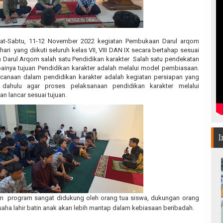
at-Sabtu, 11-12 November 2022 kegiatan Pembukaan Darul arqom
ari yang diikuti seluruh kelas VII, VIII DAN IX secara bertahap sesuai
in Darul Arqom salah satu Pendidikan karakter Salah satu pendekatan
inya tujuan Pendidikan karakter adalah melalui model pembiasaan.
canaan dalam pendidikan karakter adalah kegiatan persiapan yang
h dahulu agar proses pelaksanaan pendidikan karakter melalui
n lancar sesuai tujuan.
I
m program sangat didukung oleh orang tua siswa, dukungan orang
saha lahir batin anak akan lebih mantap dalam kebiasaan beribadah.