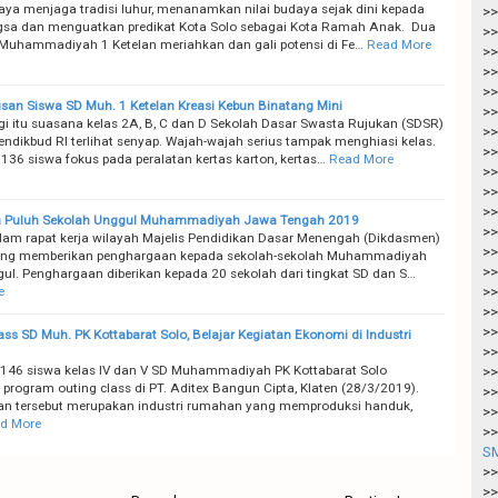
aya menjaga tradisi luhur, menanamkan nilai budaya sejak dini kepada
>>
sa dan menguatkan predikat Kota Solo sebagai Kota Ramah Anak. Dua
>>
Muhammadiyah 1 Ketelan meriahkan dan gali potensi di Fe…
Read More
>>
>>
>>
san Siswa SD Muh. 1 Ketelan Kreasi Kebun Binatang Mini
>>
gi itu suasana kelas 2A, B, C dan D Sekolah Dasar Swasta Rujukan (SDSR)
>>
endikbud RI terlihat senyap. Wajah-wajah serius tampak menghiasi kelas.
>>
136 siswa fokus pada peralatan kertas karton, kertas…
Read More
>>
>>
>>
ua Puluh Sekolah Unggul Muhammadiyah Jawa Tengah 2019
>>
lam rapat kerja wilayah Majelis Pendidikan Dasar Menengah (Dikdasmen)
>>
ng memberikan penghargaan kepada sekolah-sekolah Muhammadiyah
>>
ul. Penghargaan diberikan kepada 20 sekolah dari tingkat SD dan S…
e
>>
>>
>>
ass SD Muh. PK Kottabarat Solo, Belajar Kegiatan Ekonomi di Industri
>>
146 siswa kelas IV dan V SD Muhammadiyah PK Kottabarat Solo
>>
 program outing class di PT. Aditex Bangun Cipta, Klaten (28/3/2019).
>>
n tersebut merupakan industri rumahan yang memproduksi handuk,
>>
d More
>>
SM
>>
>>