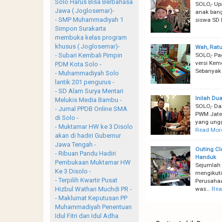
Solo Harus Bisa Berbahasa
SOLO,- Up
Jawa ( Joglosemar)-
anak bang
- SMP Muhammadiyah 1
siswa SD 
Simpon Surakarta
membuka kelas program
khusus ( Joglosemar)-
Wah, Ratu
SOLO,- Pa
- Subari Kembali Pimpin
versi Kem
PDM Kota Solo -
Sebanyak 
- Muhammadiyah Solo
lantik 201 pengurus -
- SD Alam Surya Mentari
Inilah D
Melukis Media Bambu -
SOLO,- Da
- Jurnal PPDB Online SMA
PWM Jate
di Solo -
yang ungg
- Muktamar HW ke 3 Disolo
Read Mor
akan di hadiri Gubernur
Jawa Tengah -
Outing Cl
- Ribuan Pandu Hadiri
Handuk
Pembukaan Muktamar HW
Sejumlah 
Ke 3 Disolo -
mengikuti
- Terpilih Kwartir Pusat
Perusahaa
was…
Rea
Hizbul Wathan Muchdi PR -
- Maklumat Keputusan PP
Muhammadiyah Penentuan
Idul Fitri dan Idul Adha