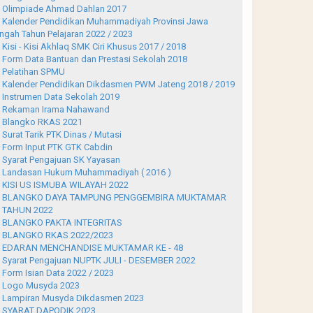
Olimpiade Ahmad Dahlan 2017
Kalender Pendidikan Muhammadiyah Provinsi Jawa
ngah Tahun Pelajaran 2022 / 2023
Kisi - Kisi Akhlaq SMK Ciri Khusus 2017 / 2018
Form Data Bantuan dan Prestasi Sekolah 2018
Pelatihan SPMU
Kalender Pendidikan Dikdasmen PWM Jateng 2018 / 2019
Instrumen Data Sekolah 2019
Rekaman Irama Nahawand
Blangko RKAS 2021
Surat Tarik PTK Dinas / Mutasi
Form Input PTK GTK Cabdin
Syarat Pengajuan SK Yayasan
Landasan Hukum Muhammadiyah ( 2016 )
KISI US ISMUBA WILAYAH 2022
BLANGKO DAYA TAMPUNG PENGGEMBIRA MUKTAMAR
 TAHUN 2022
BLANGKO PAKTA INTEGRITAS
BLANGKO RKAS 2022/2023
EDARAN MENCHANDISE MUKTAMAR KE - 48
Syarat Pengajuan NUPTK JULI - DESEMBER 2022
Form Isian Data 2022 / 2023
Logo Musyda 2023
Lampiran Musyda Dikdasmen 2023
SYARAT DAPODIK 2023