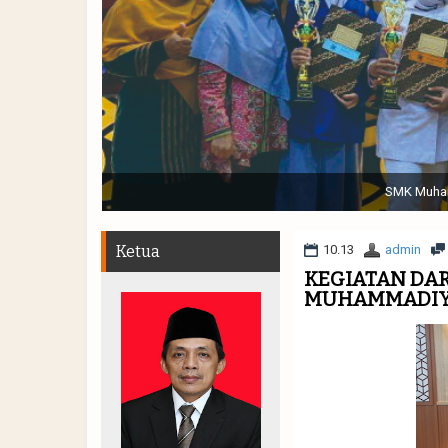
SMK Muham
Ketua
10.13
admin
KEGIATAN DA
MUHAMMADIY