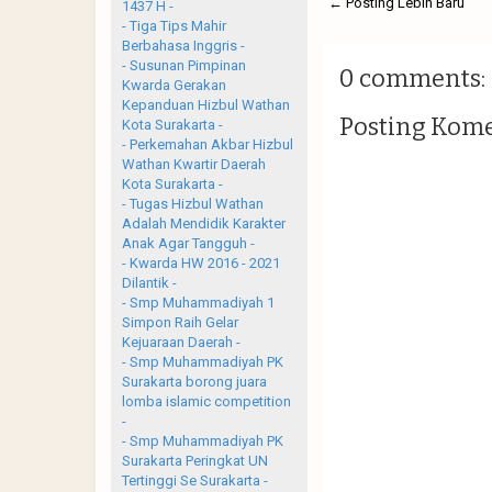
← Posting Lebih Baru
1437 H -
- Tiga Tips Mahir
Berbahasa Inggris -
- Susunan Pimpinan
0 comments:
Kwarda Gerakan
Kepanduan Hizbul Wathan
Posting Kom
Kota Surakarta -
- Perkemahan Akbar Hizbul
Wathan Kwartir Daerah
Kota Surakarta -
- Tugas Hizbul Wathan
Adalah Mendidik Karakter
Anak Agar Tangguh -
- Kwarda HW 2016 - 2021
Dilantik -
- Smp Muhammadiyah 1
Simpon Raih Gelar
Kejuaraan Daerah -
- Smp Muhammadiyah PK
Surakarta borong juara
lomba islamic competition
-
- Smp Muhammadiyah PK
Surakarta Peringkat UN
Tertinggi Se Surakarta -