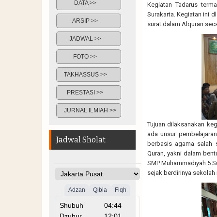
DATA >>
Kegiatan Tadarus term
Surakarta. Kegiatan ini
ARSIP >>
surat dalam Alquran sec
JADWAL >>
FOTO >>
TAKHASSUS >>
PRESTASI >>
JURNAL ILMIAH >>
Tujuan dilaksanakan kegi
ada unsur pembelajaran 
Jadwal Sholat
berbasis agama salah s
Quran, yakni dalam bentu
SMP Muhammadiyah 5 Sura
sejak berdirinya sekolah 