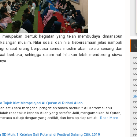
a merupakan bentuk kegiatan yang telah membudaya dimanapun
kalangan muslim. Nilai sosial dan nilai kebersamaan jelas nampak
U
lagi disaat orang berpuasa semua muslim akan selalu senang dan
saat berbuka, sehingga dalam hal ini akan lebih mendorong siswa
>>
nya.
>>
>>
>>
>>
>>
>>
S
>>
a Tujuh Kiat Mempelajari Al Qur’an di Ridhoi Allah
>>
lah satu cara mengenal pengertian takwa menurut Ali Karromallahu
>>
alah rasa takut kepada Allah yang bersifat Jalil, mengamalkan Al-Quran,
merasa cukup) dengan yang sedikit, dan bersiap-siap untuk…
Read More
>>
>>
>>
 SD Muh. 1 Ketelan Gali Potensi di Festival Dalang Cilik 2019
>>