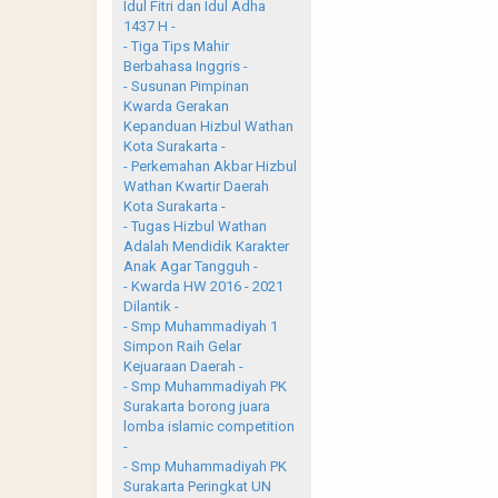
Idul Fitri dan Idul Adha
1437 H -
- Tiga Tips Mahir
Berbahasa Inggris -
- Susunan Pimpinan
Kwarda Gerakan
Kepanduan Hizbul Wathan
Kota Surakarta -
- Perkemahan Akbar Hizbul
Wathan Kwartir Daerah
Kota Surakarta -
- Tugas Hizbul Wathan
Adalah Mendidik Karakter
Anak Agar Tangguh -
- Kwarda HW 2016 - 2021
Dilantik -
- Smp Muhammadiyah 1
Simpon Raih Gelar
Kejuaraan Daerah -
- Smp Muhammadiyah PK
Surakarta borong juara
lomba islamic competition
-
- Smp Muhammadiyah PK
Surakarta Peringkat UN