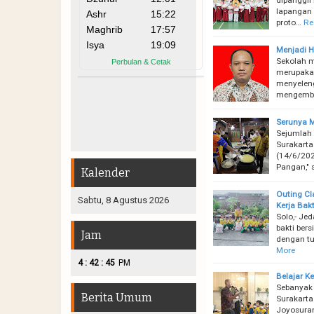
lapangan 
proto…
Re
Menjadi H
Sekolah m
merupakan
menyeleng
mengemba
Serunya M
Sejumlah 
Surakarta
(14/6/202
Pangan," 
Kalender
Outing Cl
Sabtu, 8 Agustus 2026
Kerja Bak
Solo,- Je
bakti bers
Jam
dengan tu
More
:
:
4
42
46
PM
Belajar K
Sebanyak
Berita Umum
Surakarta 
Joyosuran