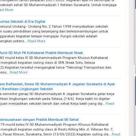
sekolah sehat SD Muhammadiyah 1 Ketelan Surakarta. Untuk menjaga
ad More
umas Sekolah di Era Digital
enurut Undang - Undang No. 2 Tahun 1998 menyebutkan sekolah
 suatu pendidikan yang berjenjang dan berkesinambungan untuk
garakan kegiatan belajar mengajar. Fungsi sekolah adalah
ngkan potens…
Read More
urid SD Muh PK Kottabarat Praktik Membuat Steak
82 murid kelas III SD Muhammadiyah Program Khusus Kottabarat
 mengikuti kegiatan outing class di SFA Steak Solo, Selasa
2).Kegiatan tersebut mengangkat tema "Teknologi Transportasi dan
sesu…
Read More
ass Berfaedah, Siswa SD Muhammadiyah 8 Jagalan Surakarta di Ajak
ti Bersihkan Lingkungan Sekolah
da semester genap SD Muhammadiyah 8 Jagalan Surakarta gelar kerja
ihkan lingkungan sekolah pada Selasa, (14/6). Kerja bakti ini digelar
juan menjadikan sekolah bersih dan sehat.Kerja bakti yang dip…
Read
ewirausahaan dengan Praktik Membuat Mi Sehat
 79 murid kelas IV SD Muhammadiyah Program Khusus Kottabarat
mengikuti kegiatan outing class di Resto Killing Mie Jl. Veteran No. 7,
, Pasar Kliwon, Surakarta, Senin (13/06/2022).Kegiatan outing cla…
Read