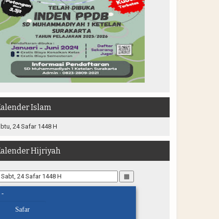
alender Islam
btu, 24 Safar 1448 H
alender Hijriyah
▦
-