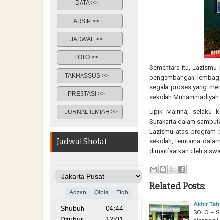
DATA >>
ARSIP >>
JADWAL >>
FOTO >>
Sementara itu, Lazismu 
TAKHASSUS >>
pengembangan lembaga
segala proses yang men
PRESTASI >>
sekolah Muhammadiyah.
Upik Mairina, selaku
JURNAL ILMIAH >>
Surakarta dalam sambut
Lazismu atas program b
Jadwal Sholat
sekolah, terutama dalam
dimanfaatkan oleh siswa
Related Posts:
Akhir Tah
SOLO – S
dipanggil