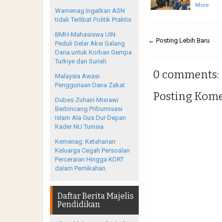
More
Wamenag Ingatkan ASN
tidak Terlibat Politik Praktis
BMH-Mahasiswa UIN
← Posting Lebih Baru
Peduli Gelar Aksi Galang
Dana untuk Korban Gempa
Turkiye dan Suriah
0 comments:
Malaysia Awasi
Penggunaan Dana Zakat
Posting Kom
Dubes Zuhairi Misrawi
Berbincang Pribumisasi
Islam Ala Gus Dur Depan
Kader NU Tunisia
Kemenag: Ketahanan
Keluarga Cegah Persoalan
Perceraian Hingga KDRT
dalam Pernikahan
Daftar Berita Majelis
Pendidikan