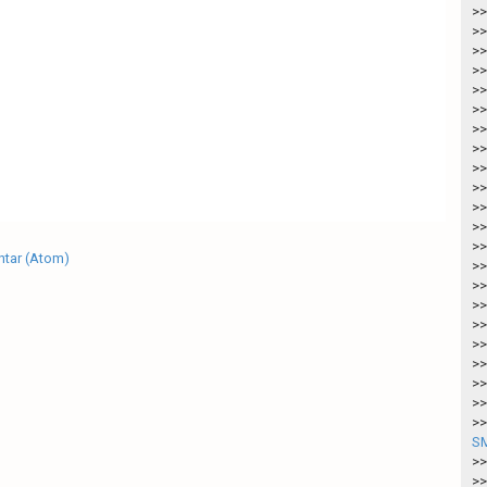
>>
>>
>>
>>
>>
>>
>>
>>
>>
>>
>>
>>
>>
tar (Atom)
>>
>>
>>
>>
>>
>>
>>
>>
>>
SM
>>
>>