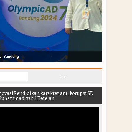
Joko Widodo selaku Presiden RI membuka Acara Muktamar
hadir di dalam stadion
novasi Pendidikan karakter anti korupsi SD
uhammadiyah 1 Ketelan