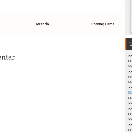
Beranda
Posting Lama →
U
entar
>>
>>
>>
>>
>>
>>
>>
S
>>
>>
>>
>>
>>
>>
>>