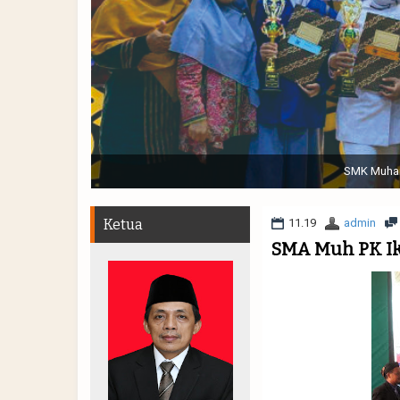
Sabtu, 19 November 2022. (dari kiri) Pertunjukan Tap
Muhammadiyah 48 || Pe
Ketua
11.19
admin
SMA Muh PK Ik