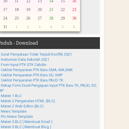
10
11
12
13
14
15
16
17
18
19
20
21
22
23
24
25
26
27
28
29
30
31
1
2
3
4
5
6
nduh - Download
Surat Pernyataan Tidak Terjadi Konflik 2021
Instrumen Data Sekolah 2021
Form Input PTK GTK Cabdin
Ceklist Persyaratan PTK Baru SMA, MA,SMK
Ceklist Persyaratan PTK Baru SD, SMP
Ceklist Persyaratan PTK Baru PAUD TK
Rekap Form Excel Pengajuan Input PTK Baru TK, PAUD, SD,
MP
Materi 1 BLC
Materi 2 Pengenalan HTML (BLC)
Materi 2 Web Editor (BLC)
News Template
Pro News Template
Materi 3 BLC ( Membuat Email )
Materi 3 BLC ( Membuat Blog )