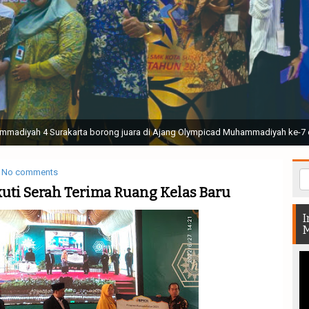
ak Suci Perguruan Muhammadiyah ( TSPM ) di Stadion Manahan Solo || Ir. H. 
rtunjukan bendera dan tari memukau seluruh Muktamar dan Muktamirin yang 
No comments
uti Serah Terima Ruang Kelas Baru
I
M