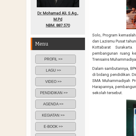
Dr. Mohamad Ali, S.Ag.,
M.Pd
NBM. 887.570
Solo, Program kemaslah
dan Lazismu Pusat tahu
Menu
Kottabarat Surakart
pembangunan ruang kel
PROFIL >>
Trensains Muhammadiyah)
Dalam sambutannya, BPK
LAGU >>
di bidang pendidikan.
SMA Muhammadiyah Prog
VIDEO >>
Harapannya, pembanguna
sekolah tersebut.
PENDIDIKAN >>
AGENDA >>
KEGIATAN >>
E-BOOK >>