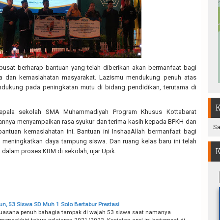
pusat berharap bantuan yang telah diberikan akan bermanfaat bagi
 dan kemaslahatan masyarakat. Lazismu mendukung penuh atas
dukung pada peningkatan mutu di bidang pendidikan, terutama di
K
 kepala sekolah SMA Muhammadiyah Program Khusus Kottabarat
annya menyampaikan rasa syukur dan terima kasih kepada BPKH dan
Sa
antuan kemaslahatan ini. Bantuan ini InshaaAllah bermanfaat bagi
 meningkatkan daya tampung siswa. Dan ruang kelas baru ini telah
K
 dalam proses KBM di sekolah, ujar Upik.
un, 53 Siswa SD Muh 1 Solo Bertabur Prestasi
uasana penuh bahagia tampak di wajah 53 siswa saat namanya
 mengakhiri tahun pelajaran 2021/2022. Kegiatan apel ini bertempat di