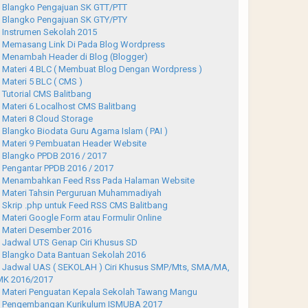
Blangko Pengajuan SK GTT/PTT
Blangko Pengajuan SK GTY/PTY
Instrumen Sekolah 2015
Memasang Link Di Pada Blog Wordpress
Menambah Header di Blog (Blogger)
Materi 4 BLC ( Membuat Blog Dengan Wordpress )
Materi 5 BLC ( CMS )
Tutorial CMS Balitbang
Materi 6 Localhost CMS Balitbang
Materi 8 Cloud Storage
Blangko Biodata Guru Agama Islam ( PAI )
Materi 9 Pembuatan Header Website
Blangko PPDB 2016 / 2017
Pengantar PPDB 2016 / 2017
Menambahkan Feed Rss Pada Halaman Website
Materi Tahsin Perguruan Muhammadiyah
Skrip .php untuk Feed RSS CMS Balitbang
Materi Google Form atau Formulir Online
Materi Desember 2016
Jadwal UTS Genap Ciri Khusus SD
Blangko Data Bantuan Sekolah 2016
Jadwal UAS ( SEKOLAH ) Ciri Khusus SMP/Mts, SMA/MA,
K 2016/2017
Materi Penguatan Kepala Sekolah Tawang Mangu
Pengembangan Kurikulum ISMUBA 2017