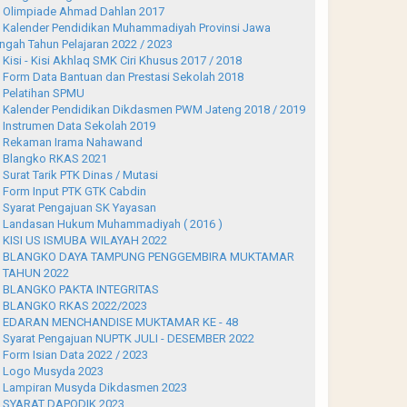
Olimpiade Ahmad Dahlan 2017
Kalender Pendidikan Muhammadiyah Provinsi Jawa
ngah Tahun Pelajaran 2022 / 2023
Kisi - Kisi Akhlaq SMK Ciri Khusus 2017 / 2018
Form Data Bantuan dan Prestasi Sekolah 2018
Pelatihan SPMU
Kalender Pendidikan Dikdasmen PWM Jateng 2018 / 2019
Instrumen Data Sekolah 2019
Rekaman Irama Nahawand
Blangko RKAS 2021
Surat Tarik PTK Dinas / Mutasi
Form Input PTK GTK Cabdin
Syarat Pengajuan SK Yayasan
Landasan Hukum Muhammadiyah ( 2016 )
KISI US ISMUBA WILAYAH 2022
BLANGKO DAYA TAMPUNG PENGGEMBIRA MUKTAMAR
 TAHUN 2022
BLANGKO PAKTA INTEGRITAS
BLANGKO RKAS 2022/2023
EDARAN MENCHANDISE MUKTAMAR KE - 48
Syarat Pengajuan NUPTK JULI - DESEMBER 2022
Form Isian Data 2022 / 2023
Logo Musyda 2023
Lampiran Musyda Dikdasmen 2023
SYARAT DAPODIK 2023