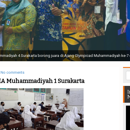
ak Suci Perguruan Muhammadiyah ( TSPM ) di Stadion Manahan Solo || Ir. H. 
rtunjukan bendera dan tari memukau seluruh Muktamar dan Muktamirin yang 
No comments
MA Muhammadiyah 1 Surakarta
I
M