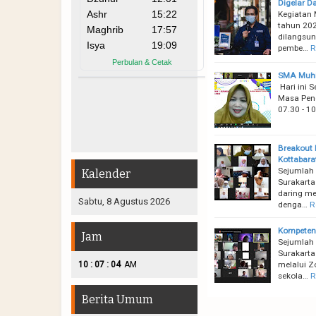
Digelar D
Kegiatan 
tahun 20
dilangsun
pembe…
R
SMA Muhi 
Hari ini 
Masa Peng
07.30 - 1
Breakout 
Kottabara
Sejumlah 
Kalender
Surakarta
daring me
Sabtu, 8 Agustus 2026
denga…
R
Kompeten 
Jam
Sejumlah
Surakarta
:
:
melalui Z
10
07
05
AM
sekola…
R
Berita Umum