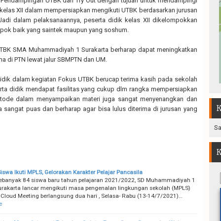
Pendampingan UTBK dan Try Out dengan tujuan untuk mendampingi
 kelas XII dalam mempersiapkan mengikuti UTBK berdasarkan jurusan
Jadi dalam pelaksanaannya, peserta didik kelas XII dikelompokkan
pok baik yang saintek maupun yang soshum.
TBK SMA Muhammadiyah 1 Surakarta berharap dapat meningkatkan
ima di PTN lewat jalur SBMPTN dan UM.
idik dalam kegiatan Fokus UTBK berucap terima kasih pada sekolah
erta didik mendapat fasilitas yang cukup dlm rangka mempersiapkan
etode dalam menyampaikan materi juga sangat menyenangkan dan
K
sangat puas dan berharap agar bisa lulus diterima di jurusan yang
Sa
K
iswa Ikuti MPLS, Gelorakan Karakter Pelajar Pancasila
ebanyak 84 siswa baru tahun pelajaran 2021/2022, SD Muhammadiyah 1
urakarta lancar mengikuti masa pengenalan lingkungan sekolah (MPLS)
Cloud Meeting berlangsung dua hari , Selasa- Rabu (13-14/7/2021)…
e