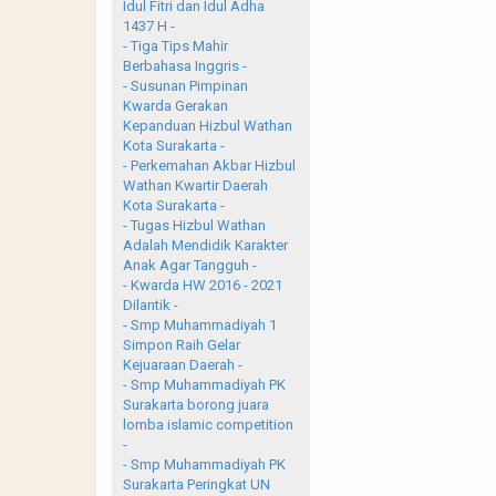
Idul Fitri dan Idul Adha
1437 H -
- Tiga Tips Mahir
Berbahasa Inggris -
- Susunan Pimpinan
Kwarda Gerakan
Kepanduan Hizbul Wathan
Kota Surakarta -
- Perkemahan Akbar Hizbul
Wathan Kwartir Daerah
Kota Surakarta -
- Tugas Hizbul Wathan
Adalah Mendidik Karakter
Anak Agar Tangguh -
- Kwarda HW 2016 - 2021
Dilantik -
- Smp Muhammadiyah 1
Simpon Raih Gelar
Kejuaraan Daerah -
- Smp Muhammadiyah PK
Surakarta borong juara
lomba islamic competition
-
- Smp Muhammadiyah PK
Surakarta Peringkat UN