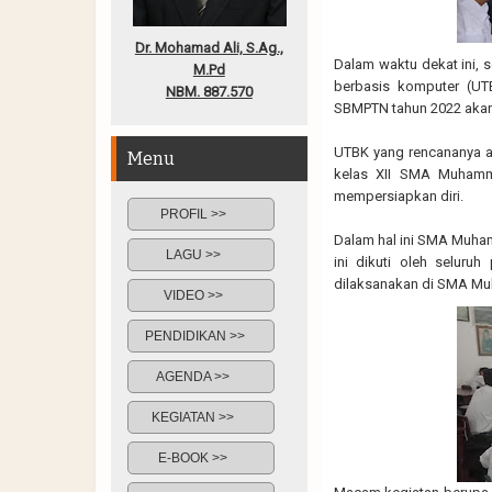
Dr. Mohamad Ali, S.Ag.,
Dalam waktu dekat ini, s
M.Pd
berbasis komputer (UT
NBM. 887.570
SBMPTN tahun 2022 akan d
UTBK yang rencananya ak
Menu
kelas XII SMA Muhamm
mempersiapkan diri.
PROFIL >>
Dalam hal ini SMA Muha
LAGU >>
ini dikuti oleh seluru
dilaksanakan di SMA Muh
VIDEO >>
PENDIDIKAN >>
AGENDA >>
KEGIATAN >>
E-BOOK >>