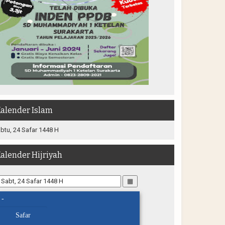
alender Islam
btu, 24 Safar 1448 H
alender Hijriyah
▦
-