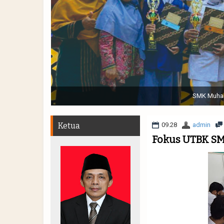
Sabtu, 19 November 2022. (dari kiri) Pertunjukan Tap
Muhammadiyah 48 || Pe
Ketua
09.28
admin
Fokus UTBK S