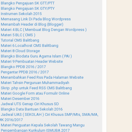
Blangko Pengajuan SK GTT/PTT
Blangko Pengajuan SK GTY/PTY
Instrumen Sekolah 2015
Memasang Link Di Pada Blog Wordpress
Menambah Header di Blog (Blogger)
Materi 4 BLC ( Membuat Blog Dengan Wordpress )
Materi 5 BLC ( CMS )
Tutorial CMS Balitbang
Materi 6 Localhost CMS Balitbang
Materi 8 Cloud Storage
Blangko Biodata Guru Agama Islam ( PAI )
Materi 9 Pembuatan Header Website
Blangko PPDB 2016 / 2017
Pengantar PPDB 2016 / 2017
Menambahkan Feed Rss Pada Halaman Website
Materi Tahsin Perguruan Muhammadiyah
Skrip .php untuk Feed RSS CMS Balitbang
Materi Google Form atau Formulir Online
Materi Desember 2016
Jadwal UTS Genap Ciri Khusus SD
Blangko Data Bantuan Sekolah 2016
Jadwal UAS ( SEKOLAH ) Ciri Khusus SMP/Mts, SMA/MA,
K 2016/2017
Materi Penguatan Kepala Sekolah Tawang Mangu
Pengembangan Kurikulum ISMUBA 2017