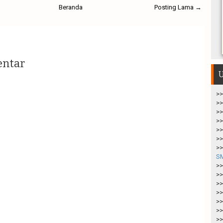
Beranda
Posting Lama →
entar
U
>>
>>
>>
>>
>>
>>
>>
S
>>
>>
>>
>>
>>
>>
>>