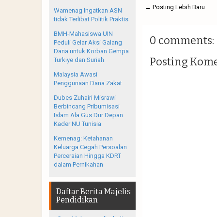
← Posting Lebih Baru
Wamenag Ingatkan ASN
tidak Terlibat Politik Praktis
BMH-Mahasiswa UIN
0 comments:
Peduli Gelar Aksi Galang
Dana untuk Korban Gempa
Posting Kom
Turkiye dan Suriah
Malaysia Awasi
Penggunaan Dana Zakat
Dubes Zuhairi Misrawi
Berbincang Pribumisasi
Islam Ala Gus Dur Depan
Kader NU Tunisia
Kemenag: Ketahanan
Keluarga Cegah Persoalan
Perceraian Hingga KDRT
dalam Pernikahan
Daftar Berita Majelis
Pendidikan