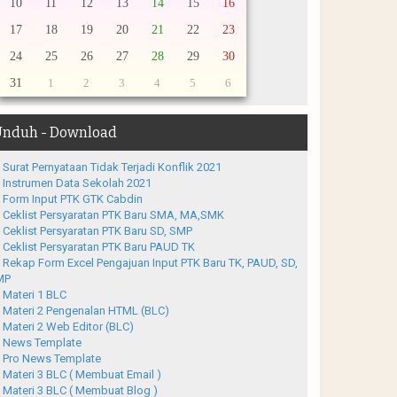
10
11
12
13
14
15
16
17
18
19
20
21
22
23
24
25
26
27
28
29
30
31
1
2
3
4
5
6
nduh - Download
Surat Pernyataan Tidak Terjadi Konflik 2021
Instrumen Data Sekolah 2021
Form Input PTK GTK Cabdin
Ceklist Persyaratan PTK Baru SMA, MA,SMK
Ceklist Persyaratan PTK Baru SD, SMP
Ceklist Persyaratan PTK Baru PAUD TK
Rekap Form Excel Pengajuan Input PTK Baru TK, PAUD, SD,
MP
Materi 1 BLC
Materi 2 Pengenalan HTML (BLC)
Materi 2 Web Editor (BLC)
News Template
Pro News Template
Materi 3 BLC ( Membuat Email )
Materi 3 BLC ( Membuat Blog )