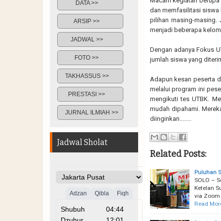
Macam kegiatan berupa 
DATA >>
dan memfasilitasi siswa
pilihan masing-masing. 
ARSIP >>
menjadi beberapa kelom
JADWAL >>
Dengan adanya Fokus U
FOTO >>
jumlah siswa yang diter
TAKHASSUS >>
Adapun kesan peserta d
melalui program ini pes
PRESTASI >>
mengikuti tes UTBK. M
mudah dipahami. Mereka 
JURNAL ILMIAH >>
diinginkan........
Jadwal Sholat
Related Posts:
Puluhan S
SOLO – S
Ketelan S
via Zoom 
Read Mor