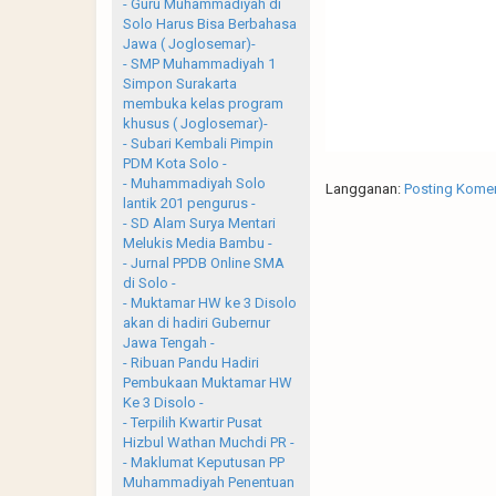
- Guru Muhammadiyah di
Solo Harus Bisa Berbahasa
Jawa ( Joglosemar)-
- SMP Muhammadiyah 1
Simpon Surakarta
membuka kelas program
khusus ( Joglosemar)-
- Subari Kembali Pimpin
PDM Kota Solo -
- Muhammadiyah Solo
Langganan:
Posting Komen
lantik 201 pengurus -
- SD Alam Surya Mentari
Melukis Media Bambu -
- Jurnal PPDB Online SMA
di Solo -
- Muktamar HW ke 3 Disolo
akan di hadiri Gubernur
Jawa Tengah -
- Ribuan Pandu Hadiri
Pembukaan Muktamar HW
Ke 3 Disolo -
- Terpilih Kwartir Pusat
Hizbul Wathan Muchdi PR -
- Maklumat Keputusan PP
Muhammadiyah Penentuan