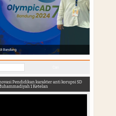
Joko Widodo selaku Presiden RI membuka Acara Muktamar
hadir di dalam stadion
novasi Pendidikan karakter anti korupsi SD
uhammadiyah 1 Ketelan