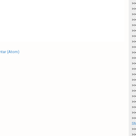
>>
>>
>>
>>
>>
>>
>>
>>
>>
tar (Atom)
>>
>>
>>
>>
>>
>>
>>
>>
>>
>>
>>
>>
>>
SM
>>
>>