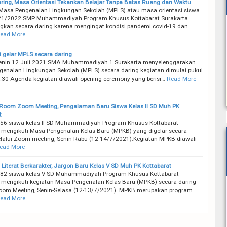
aring, Masa Orientasi Tekankan Belajar Tanpa Batas Ruang dan Waktu
Masa Pengenalan Lingkungan Sekolah (MPLS) atau masa orientasi siswa
21/2022 SMP Muhammadiyah Program Khusus Kottabarat Surakarta
gkan secara daring karena mengingat kondisi pandemi covid-19 dan
ead More
gelar MPLS secara daring
Senin 12 Juli 2021 SMA Muhammadiyah 1 Surakarta menyelenggarakan
enalan Lingkungan Sekolah (MPLS) secara daring kegiatan dimulai pukul
0.30 Agenda kegiatan diawali opening ceremony yang berisi…
Read More
Room Zoom Meeting, Pengalaman Baru Siswa Kelas II SD Muh PK
t
56 siswa kelas II SD Muhammadiyah Program Khusus Kottabarat
 mengikuti Masa Pengenalan Kelas Baru (MPKB) yang digelar secara
lalui Zoom meeting, Senin-Rabu (12-14/7/2021).Kegiatan MPKB diawali
ead More
Literat Berkarakter, Jargon Baru Kelas V SD Muh PK Kottabarat
 82 siswa kelas V SD Muhammadiyah Program Khusus Kottabarat
 mengikuti kegiatan Masa Pengenalan Kelas Baru (MPKB) secara daring
oom Meeting, Senin-Selasa (12-13/7/2021). MPKB merupakan program
ead More