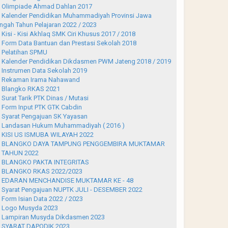
Olimpiade Ahmad Dahlan 2017
Kalender Pendidikan Muhammadiyah Provinsi Jawa
ngah Tahun Pelajaran 2022 / 2023
Kisi - Kisi Akhlaq SMK Ciri Khusus 2017 / 2018
Form Data Bantuan dan Prestasi Sekolah 2018
Pelatihan SPMU
Kalender Pendidikan Dikdasmen PWM Jateng 2018 / 2019
Instrumen Data Sekolah 2019
Rekaman Irama Nahawand
Blangko RKAS 2021
Surat Tarik PTK Dinas / Mutasi
Form Input PTK GTK Cabdin
Syarat Pengajuan SK Yayasan
Landasan Hukum Muhammadiyah ( 2016 )
KISI US ISMUBA WILAYAH 2022
BLANGKO DAYA TAMPUNG PENGGEMBIRA MUKTAMAR
 TAHUN 2022
BLANGKO PAKTA INTEGRITAS
BLANGKO RKAS 2022/2023
EDARAN MENCHANDISE MUKTAMAR KE - 48
Syarat Pengajuan NUPTK JULI - DESEMBER 2022
Form Isian Data 2022 / 2023
Logo Musyda 2023
Lampiran Musyda Dikdasmen 2023
SYARAT DAPODIK 2023