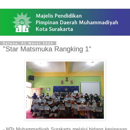
Selasa, 01 Maret 2022
"Star Matsmuka Rangking 1"
- MTs Muhammadiyah Surakarta melalui bidang kesiswaan