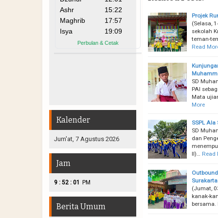
Projek Ru
(Selasa, 
sekolah K
teman-tem
Read Mor
Kunjungan
Muhammdi
SD Muham
PAI sebag
Mata ujia
More
Kalender
SSPL Ala
SD Muham
dan Penge
Jum'at, 7 Agustus 2026
menempuh 
II)…
Read 
Jam
Outbound 
Surakarta
:
:
9
52
03
PM
(Jumat, 0
kanak-kan
bersama. 
Berita Umum