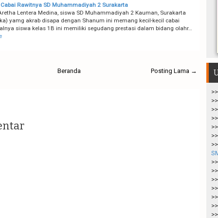
il Cabai Rawitnya SD Muhammadiyah 2 Surakarta
retha Lentera Medina, siswa SD Muhammadiyah 2 Kauman, Surakarta
a) yamg akrab disapa dengan Shanum ini memang kecil-kecil cabai
salnya siswa kelas 1B ini memiliki segudang prestasi dalam bidang olahr…
e
Beranda
Posting Lama →
U
>>
>>
>>
>>
entar
>>
>>
>>
S
>>
>>
>>
>>
>>
>>
>>