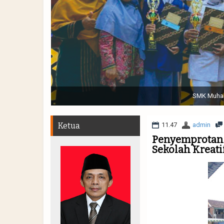
Sabtu, 19 November 2022. (dari kiri) Pertunjukan Tap
Muhammadiyah 48 || Pe
Ketua
11.47
admin
Penyemprotan D
Sekolah Kreat