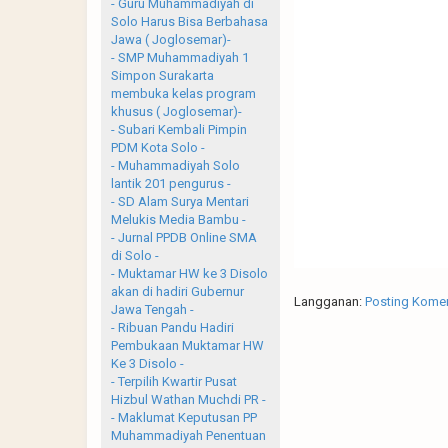
- Guru Muhammadiyah di
Solo Harus Bisa Berbahasa
Jawa ( Joglosemar)-
- SMP Muhammadiyah 1
Simpon Surakarta
membuka kelas program
khusus ( Joglosemar)-
- Subari Kembali Pimpin
PDM Kota Solo -
- Muhammadiyah Solo
lantik 201 pengurus -
- SD Alam Surya Mentari
Melukis Media Bambu -
- Jurnal PPDB Online SMA
di Solo -
- Muktamar HW ke 3 Disolo
akan di hadiri Gubernur
Langganan:
Posting Komen
Jawa Tengah -
- Ribuan Pandu Hadiri
Pembukaan Muktamar HW
Ke 3 Disolo -
- Terpilih Kwartir Pusat
Hizbul Wathan Muchdi PR -
- Maklumat Keputusan PP
Muhammadiyah Penentuan