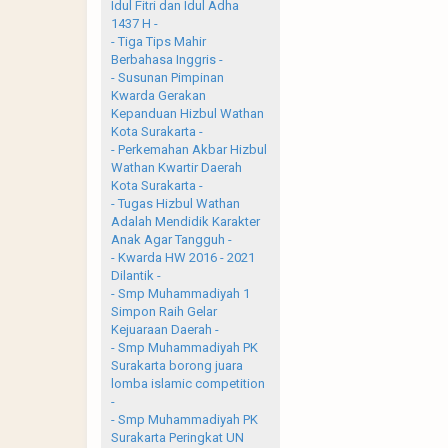
Idul Fitri dan Idul Adha
1437 H -
- Tiga Tips Mahir
Berbahasa Inggris -
- Susunan Pimpinan
Kwarda Gerakan
Kepanduan Hizbul Wathan
Kota Surakarta -
- Perkemahan Akbar Hizbul
Wathan Kwartir Daerah
Kota Surakarta -
- Tugas Hizbul Wathan
Adalah Mendidik Karakter
Anak Agar Tangguh -
- Kwarda HW 2016 - 2021
Dilantik -
- Smp Muhammadiyah 1
Simpon Raih Gelar
Kejuaraan Daerah -
- Smp Muhammadiyah PK
Surakarta borong juara
lomba islamic competition
-
- Smp Muhammadiyah PK
Surakarta Peringkat UN