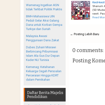
Kecil-kec
Wamenag Ingatkan ASN
Shanum A
tidak Terlibat Politik Praktis
(SD Mudak
rawit. Pa
BMH-Mahasiswa UIN
Read Mor
Peduli Gelar Aksi Galang
Dana untuk Korban Gempa
Turkiye dan Suriah
← Posting Lebih Baru
Malaysia Awasi
Penggunaan Dana Zakat
Dubes Zuhairi Misrawi
0 comments:
Berbincang Pribumisasi
Islam Ala Gus Dur Depan
Posting Kom
Kader NU Tunisia
Kemenag: Ketahanan
Keluarga Cegah Persoalan
Perceraian Hingga KDRT
dalam Pernikahan
Daftar Berita Majelis
Pendidikan