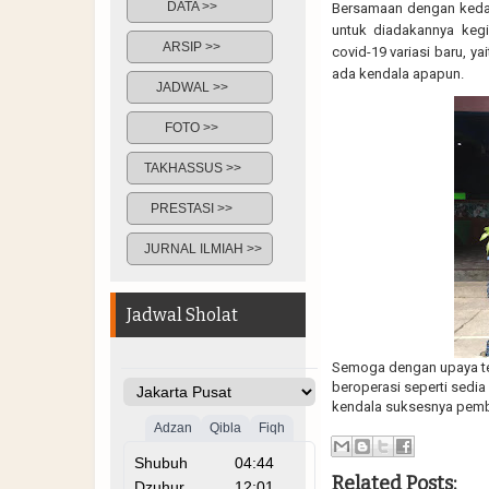
DATA >>
Bersamaan dengan kedat
untuk diadakannya keg
ARSIP >>
covid-19 variasi baru, y
ada kendala apapun.
JADWAL >>
FOTO >>
TAKHASSUS >>
PRESTASI >>
JURNAL ILMIAH >>
Jadwal Sholat
Semoga dengan upaya ter
beroperasi seperti sedi
kendala suksesnya pembe
Related Posts: