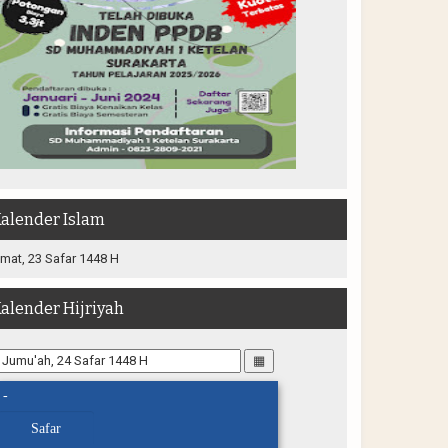
alender Islam
mat, 23 Safar 1448 H
alender Hijriyah
▦
-