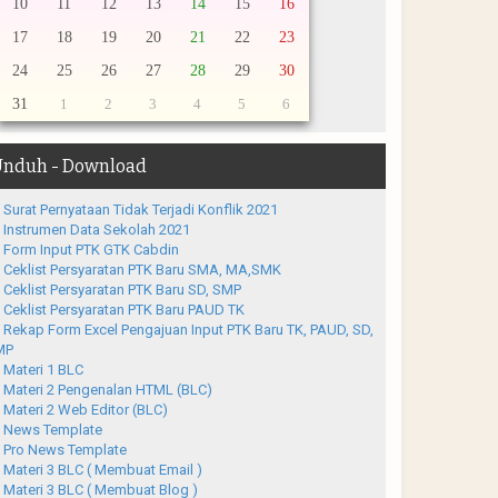
10
11
12
13
14
15
16
17
18
19
20
21
22
23
24
25
26
27
28
29
30
31
1
2
3
4
5
6
nduh - Download
Surat Pernyataan Tidak Terjadi Konflik 2021
Instrumen Data Sekolah 2021
Form Input PTK GTK Cabdin
Ceklist Persyaratan PTK Baru SMA, MA,SMK
Ceklist Persyaratan PTK Baru SD, SMP
Ceklist Persyaratan PTK Baru PAUD TK
Rekap Form Excel Pengajuan Input PTK Baru TK, PAUD, SD,
MP
Materi 1 BLC
Materi 2 Pengenalan HTML (BLC)
Materi 2 Web Editor (BLC)
News Template
Pro News Template
Materi 3 BLC ( Membuat Email )
Materi 3 BLC ( Membuat Blog )