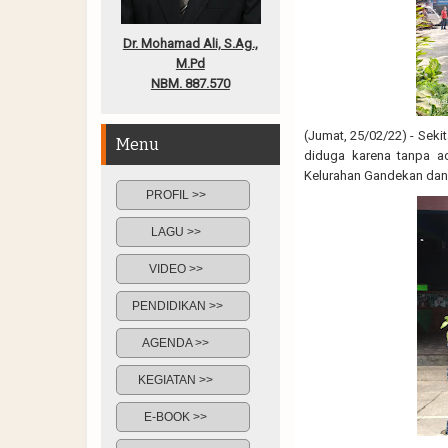
Dr. Mohamad Ali, S.Ag.,
M.Pd
NBM. 887.570
(Jumat, 25/02/22) - Seki
Menu
diduga karena tanpa a
Kelurahan Gandekan dan
PROFIL >>
LAGU >>
VIDEO >>
PENDIDIKAN >>
AGENDA >>
KEGIATAN >>
E-BOOK >>