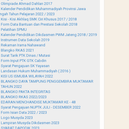
Olimpiade Ahmad Dahlan 2017
Kalender Pendidikan Muhammadiyah Provinsi Jawa
ngah Tahun Pelajaran 2022 / 2023
Kisi - Kisi Akhlaq SMK Ciri Khusus 2017 / 2018
Form Data Bantuan dan Prestasi Sekolah 2018
Pelatihan SPMU
Kalender Pendidikan Dikdasmen PWM Jateng 2018 / 2019
Instrumen Data Sekolah 2019
Rekaman Irama Nahawand
Blangko RKAS 2021
Surat Tarik PTK Dinas / Mutasi
Form Input PTK GTK Cabdin
Syarat Pengajuan SK Yayasan
Landasan Hukum Muhammadiyah ( 2016 )
KISI US ISMUBA WILAYAH 2022
BLANGKO DAYA TAMPUNG PENGGEMBIRA MUKTAMAR
 TAHUN 2022
BLANGKO PAKTA INTEGRITAS
BLANGKO RKAS 2022/2023
EDARAN MENCHANDISE MUKTAMAR KE - 48
Syarat Pengajuan NUPTK JULI - DESEMBER 2022
Form Isian Data 2022 / 2023
Logo Musyda 2023
Lampiran Musyda Dikdasmen 2023
SYARAT DAPODIK 2023