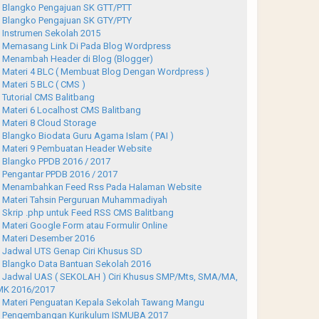
Blangko Pengajuan SK GTT/PTT
Blangko Pengajuan SK GTY/PTY
Instrumen Sekolah 2015
Memasang Link Di Pada Blog Wordpress
Menambah Header di Blog (Blogger)
Materi 4 BLC ( Membuat Blog Dengan Wordpress )
Materi 5 BLC ( CMS )
Tutorial CMS Balitbang
Materi 6 Localhost CMS Balitbang
Materi 8 Cloud Storage
Blangko Biodata Guru Agama Islam ( PAI )
Materi 9 Pembuatan Header Website
Blangko PPDB 2016 / 2017
Pengantar PPDB 2016 / 2017
Menambahkan Feed Rss Pada Halaman Website
Materi Tahsin Perguruan Muhammadiyah
Skrip .php untuk Feed RSS CMS Balitbang
Materi Google Form atau Formulir Online
Materi Desember 2016
Jadwal UTS Genap Ciri Khusus SD
Blangko Data Bantuan Sekolah 2016
Jadwal UAS ( SEKOLAH ) Ciri Khusus SMP/Mts, SMA/MA,
K 2016/2017
Materi Penguatan Kepala Sekolah Tawang Mangu
Pengembangan Kurikulum ISMUBA 2017