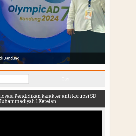
Joko Widodo selaku Presiden RI membuka Acara Muktamar
hadir di dalam stadion
novasi Pendidikan karakter anti korupsi SD
uhammadiyah 1 Ketelan