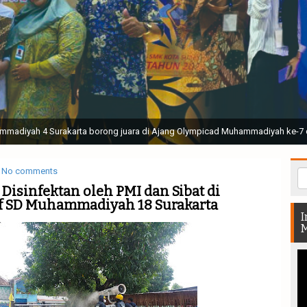
ak Suci Perguruan Muhammadiyah ( TSPM ) di Stadion Manahan Solo || Ir. H. 
rtunjukan bendera dan tari memukau seluruh Muktamar dan Muktamirin yang 
No comments
isinfektan oleh PMI dan Sibat di
if SD Muhammadiyah 18 Surakarta
I
M