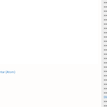
>>
>>
>>
>>
>>
>>
>>
>>
>>
>>
>>
>>
>>
>>
>>
>>
>>
tar (Atom)
>>
>>
>>
>>
>>
SM
>>
>>