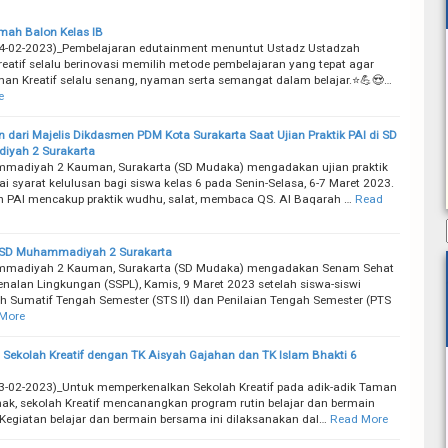
mah Balon Kelas IB
14-02-2023)_Pembelajaran edutainment menuntut Ustadz Ustadzah
reatif selalu berinovasi memilih metode pembelajaran yang tepat agar
an Kreatif selalu senang, nyaman serta semangat dalam belajar.⭐💪😍…
e
 dari Majelis Dikdasmen PDM Kota Surakarta Saat Ujian Praktik PAI di SD
yah 2 Surakarta
madiyah 2 Kauman, Surakarta (SD Mudaka) mengadakan ujian praktik
ai syarat kelulusan bagi siswa kelas 6 pada Senin-Selasa, 6-7 Maret 2023.
n PAI mencakup praktik wudhu, salat, membaca QS. Al Baqarah …
Read
 SD Muhammadiyah 2 Surakarta
madiyah 2 Kauman, Surakarta (SD Mudaka) mengadakan Senam Sehat
nalan Lingkungan (SSPL), Kamis, 9 Maret 2023 setelah siswa-siswi
Sumatif Tengah Semester (STS II) dan Penilaian Tengah Semester (PTS
More
Sekolah Kreatif dengan TK Aisyah Gajahan dan TK Islam Bhakti 6
3-02-2023)_Untuk memperkenalkan Sekolah Kreatif pada adik-adik Taman
ak, sekolah Kreatif mencanangkan program rutin belajar dan bermain
Kegiatan belajar dan bermain bersama ini dilaksanakan dal…
Read More