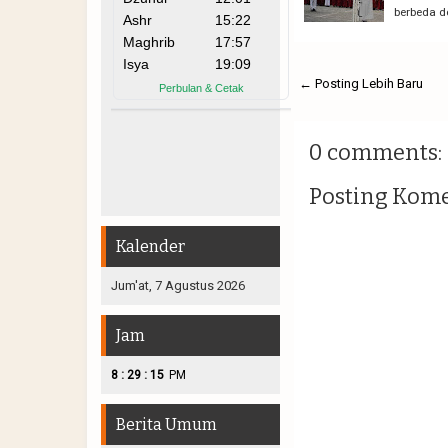
berbeda d
← Posting Lebih Baru
0 comments:
Posting Kom
Kalender
Jum'at, 7 Agustus 2026
Jam
:
:
8
29
16
PM
Berita Umum