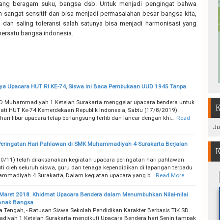
yang beragam suku, bangsa dsb. Untuk menjadi pengingat bahwa
h sangat sensitif dan bisa menjadi permasalahan besar bangsa kita,
dan saling toleransi salah satunya bisa menjadi harmonisasi yang
ersatu bangsa indonesia.
a Upacara HUT RI KE-74, Siswa ini Baca Pembukaan UUD 1945 Tanpa
D Muhammadiyah 1 Ketelan Surakarta menggelar upacara bendera untuk
K
ti HUT Ke-74 Kemerdekaan Republik Indonesia, Sabtu (17/8/2019).
hari libur upacara tetap berlangsung tertib dan lancar dengan khi…
Read
Ju
eringatan Hari Pahlawan di SMK Muhammadiyah 4 Surakarta Berjalan
K
(10/11) telah dilaksanakan kegiatan upacara peringatan hari pahlawan
uti oleh seluruh siswa, guru dan tenaga kependidikan di lapangan terpadu
mmadiyah 4 Surakarta, Dalam kegiatan upacara yang b…
Read More
 Maret 2018. Khidmat Upacara Bendera dalam Menumbuhkan Nilai-nilai
 Anak Bangsa
a Tengah, - Ratusan Siswa Sekolah Pendidikan Karakter Berbasis TIK SD
yah 1 Ketelan Surakarta mengikuti Upacara Bendera hari Senin tampak