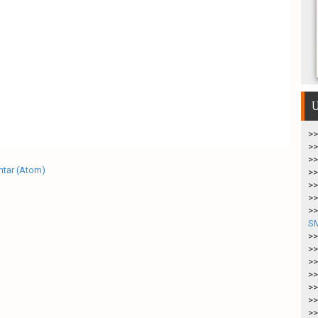
U
>>
>>
>>
tar (Atom)
>>
>>
>>
>>
S
>>
>>
>>
>>
>>
>>
>>