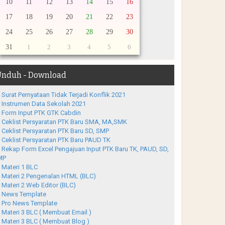
10
11
12
13
14
15
16
17
18
19
20
21
22
23
24
25
26
27
28
29
30
31
1
2
3
4
5
6
nduh - Download
Surat Pernyataan Tidak Terjadi Konflik 2021
Instrumen Data Sekolah 2021
Form Input PTK GTK Cabdin
Ceklist Persyaratan PTK Baru SMA, MA,SMK
Ceklist Persyaratan PTK Baru SD, SMP
Ceklist Persyaratan PTK Baru PAUD TK
Rekap Form Excel Pengajuan Input PTK Baru TK, PAUD, SD,
MP
Materi 1 BLC
Materi 2 Pengenalan HTML (BLC)
Materi 2 Web Editor (BLC)
News Template
Pro News Template
Materi 3 BLC ( Membuat Email )
Materi 3 BLC ( Membuat Blog )