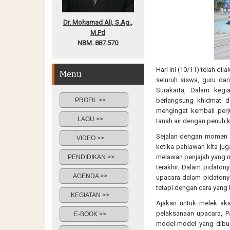
Dr. Mohamad Ali, S.Ag.,
M.Pd
NBM. 887.570
Hari ini (10/11) telah di
Menu
seluruh siswa, guru d
Surakarta, Dalam kegi
PROFIL >>
berlangsung khidmat 
mengingat kembali per
LAGU >>
tanah air dengan penuh 
Sejalan dengan momen h
VIDEO >>
ketika pahlawan kita ju
melawan penjajah yang m
PENDIDIKAN >>
terakhir. Dalam pidato
AGENDA >>
upacara dalam pidatonya
tetapi dengan cara yang 
KEGIATAN >>
Ajakan untuk melek aka
pelaksanaan upacara, P
E-BOOK >>
model-model yang dib