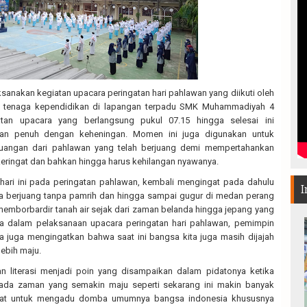
laksanakan kegiatan upacara peringatan hari pahlawan yang diikuti oleh
an tenaga kependidikan di lapangan terpadu SMK Muhammadiyah 4
atan upacara yang berlangsung pukul 07.15 hingga selesai ini
dan penuh dengan keheningan. Momen ini juga digunakan untuk
juangan dari pahlawan yang telah berjuang demi mempertahankan
keringat dan bahkan hingga harus kehilangan nyawanya.
ari ini pada peringatan pahlawan, kembali mengingat pada dahulu
I
ga berjuang tanpa pamrih dan hingga sampai gugur di medan perang
emborbardir tanah air sejak dari zaman belanda hingga jepang yang
nya dalam pelaksanaan upacara peringatan hari pahlawan, pemimpin
 juga mengingatkan bahwa saat ini bangsa kita juga masih dijajah
lebih maju.
n literasi menjadi poin yang disampaikan dalam pidatonya ketika
ada zaman yang semakin maju seperti sekarang ini makin banyak
uat untuk mengadu domba umumnya bangsa indonesia khususnya