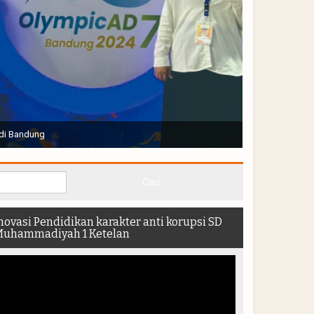
Joko Widodo selaku Presiden RI membuka Acara Muktamar
hadir di dalam stadion
novasi Pendidikan karakter anti korupsi SD
uhammadiyah 1 Ketelan