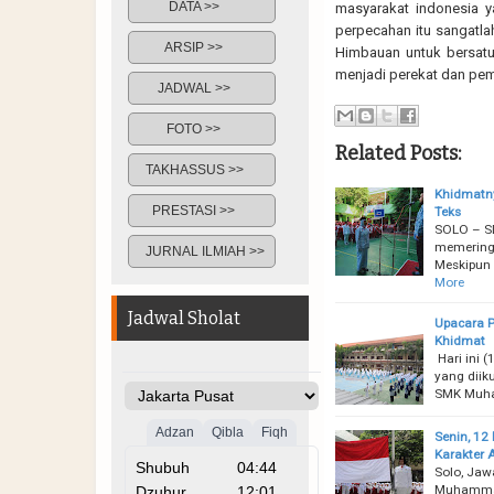
DATA >>
masyarakat indonesia 
perpecahan itu sangatla
ARSIP >>
Himbauan untuk bersatu 
menjadi perekat dan pem
JADWAL >>
FOTO >>
Related Posts:
TAKHASSUS >>
Khidmatny
PRESTASI >>
Teks
SOLO – S
memeringa
JURNAL ILMIAH >>
Meskipun 
More
Jadwal Sholat
Upacara P
Khidmat
Hari ini 
yang diik
SMK Muha
Senin, 12
Karakter
Solo, Jaw
Muhammadi