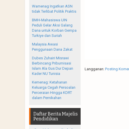
Wamenag Ingatkan ASN
tidak Terlibat Politik Praktis
BMH-Mahasiswa UIN
Peduli Gelar Aksi Galang
Dana untuk Korban Gempa
Turkiye dan Suriah
Malaysia Awasi
Penggunaan Dana Zakat
Dubes Zuhairi Misrawi
Berbincang Pribumisasi
Islam Ala Gus Dur Depan
Langganan:
Posting Komen
Kader NU Tunisia
Kemenag: Ketahanan
Keluarga Cegah Persoalan
Perceraian Hingga KDRT
dalam Pernikahan
Daftar Berita Majelis
Pendidikan