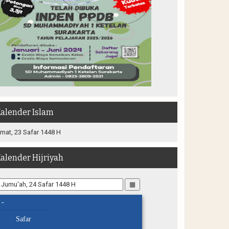
alender Islam
mat, 23 Safar 1448 H
alender Hijriyah
▦
-