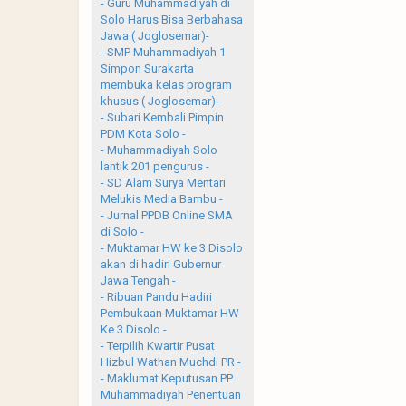
- Guru Muhammadiyah di
Solo Harus Bisa Berbahasa
Jawa ( Joglosemar)-
- SMP Muhammadiyah 1
Simpon Surakarta
membuka kelas program
khusus ( Joglosemar)-
- Subari Kembali Pimpin
PDM Kota Solo -
- Muhammadiyah Solo
lantik 201 pengurus -
- SD Alam Surya Mentari
Melukis Media Bambu -
- Jurnal PPDB Online SMA
di Solo -
- Muktamar HW ke 3 Disolo
akan di hadiri Gubernur
Jawa Tengah -
- Ribuan Pandu Hadiri
Pembukaan Muktamar HW
Ke 3 Disolo -
- Terpilih Kwartir Pusat
Hizbul Wathan Muchdi PR -
- Maklumat Keputusan PP
Muhammadiyah Penentuan