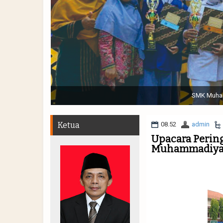
Sabtu, 19 November 2022. (dari kiri) Pertunjukan Tap
Muhammadiyah 48 || Pe
Ketua
08.52
admin
Upacara Perin
Muhammadiyah 