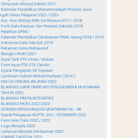
Olimpiade Ahmad Dahlan 2017
Kalender Pendidikan Muhammadiyah Provinsi Jawa
ngah Tahun Pelajaran 2022 / 2023
Kisi - Kisi Akhlaq SMK Ciri Khusus 2017 / 2018
Form Data Bantuan dan Prestasi Sekolah 2018
Pelatihan SPMU
Kalender Pendidikan Dikdasmen PWM Jateng 2018 / 2019
Instrumen Data Sekolah 2019
Rekaman Irama Nahawand
Blangko RKAS 2021
Surat Tarik PTK Dinas / Mutasi
Form Input PTK GTK Cabdin
Syarat Pengajuan SK Yayasan
Landasan Hukum Muhammadiyah ( 2016 )
KISI US ISMUBA WILAYAH 2022
BLANGKO DAYA TAMPUNG PENGGEMBIRA MUKTAMAR
 TAHUN 2022
BLANGKO PAKTA INTEGRITAS
BLANGKO RKAS 2022/2023
EDARAN MENCHANDISE MUKTAMAR KE - 48
Syarat Pengajuan NUPTK JULI - DESEMBER 2022
Form Isian Data 2022 / 2023
Logo Musyda 2023
Lampiran Musyda Dikdasmen 2023
SYARAT DAPODIK 2023