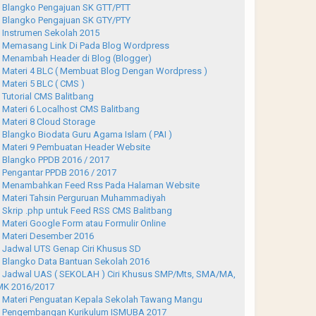
Blangko Pengajuan SK GTT/PTT
Blangko Pengajuan SK GTY/PTY
Instrumen Sekolah 2015
Memasang Link Di Pada Blog Wordpress
Menambah Header di Blog (Blogger)
Materi 4 BLC ( Membuat Blog Dengan Wordpress )
Materi 5 BLC ( CMS )
Tutorial CMS Balitbang
Materi 6 Localhost CMS Balitbang
Materi 8 Cloud Storage
Blangko Biodata Guru Agama Islam ( PAI )
Materi 9 Pembuatan Header Website
Blangko PPDB 2016 / 2017
Pengantar PPDB 2016 / 2017
Menambahkan Feed Rss Pada Halaman Website
Materi Tahsin Perguruan Muhammadiyah
Skrip .php untuk Feed RSS CMS Balitbang
Materi Google Form atau Formulir Online
Materi Desember 2016
Jadwal UTS Genap Ciri Khusus SD
Blangko Data Bantuan Sekolah 2016
Jadwal UAS ( SEKOLAH ) Ciri Khusus SMP/Mts, SMA/MA,
K 2016/2017
Materi Penguatan Kepala Sekolah Tawang Mangu
Pengembangan Kurikulum ISMUBA 2017