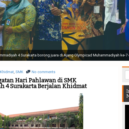
ak Suci Perguruan Muhammadiyah ( TSPM ) di Stadion Manahan Solo || Ir. H. 
rtunjukan bendera dan tari memukau seluruh Muktamar dan Muktamirin yang 
Khidmat
,
SMK
No comments
gatan Hari Pahlawan di SMK
4 Surakarta Berjalan Khidmat
I
M