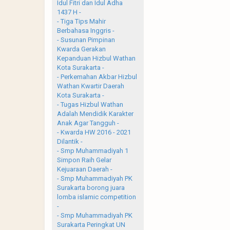
Idul Fitri dan Idul Adha
1437 H -
- Tiga Tips Mahir
Berbahasa Inggris -
- Susunan Pimpinan
Kwarda Gerakan
Kepanduan Hizbul Wathan
Kota Surakarta -
- Perkemahan Akbar Hizbul
Wathan Kwartir Daerah
Kota Surakarta -
- Tugas Hizbul Wathan
Adalah Mendidik Karakter
Anak Agar Tangguh -
- Kwarda HW 2016 - 2021
Dilantik -
- Smp Muhammadiyah 1
Simpon Raih Gelar
Kejuaraan Daerah -
- Smp Muhammadiyah PK
Surakarta borong juara
lomba islamic competition
-
- Smp Muhammadiyah PK
Surakarta Peringkat UN