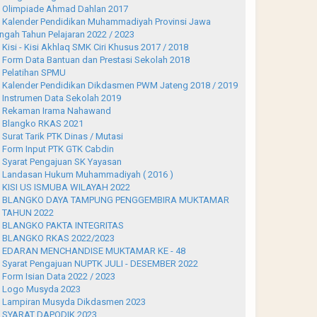
Olimpiade Ahmad Dahlan 2017
Kalender Pendidikan Muhammadiyah Provinsi Jawa
ngah Tahun Pelajaran 2022 / 2023
Kisi - Kisi Akhlaq SMK Ciri Khusus 2017 / 2018
Form Data Bantuan dan Prestasi Sekolah 2018
Pelatihan SPMU
Kalender Pendidikan Dikdasmen PWM Jateng 2018 / 2019
Instrumen Data Sekolah 2019
Rekaman Irama Nahawand
Blangko RKAS 2021
Surat Tarik PTK Dinas / Mutasi
Form Input PTK GTK Cabdin
Syarat Pengajuan SK Yayasan
Landasan Hukum Muhammadiyah ( 2016 )
KISI US ISMUBA WILAYAH 2022
BLANGKO DAYA TAMPUNG PENGGEMBIRA MUKTAMAR
 TAHUN 2022
BLANGKO PAKTA INTEGRITAS
BLANGKO RKAS 2022/2023
EDARAN MENCHANDISE MUKTAMAR KE - 48
Syarat Pengajuan NUPTK JULI - DESEMBER 2022
Form Isian Data 2022 / 2023
Logo Musyda 2023
Lampiran Musyda Dikdasmen 2023
SYARAT DAPODIK 2023