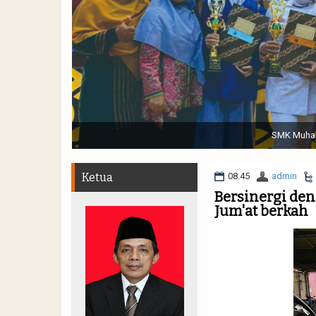
Sabtu, 19 November 2022. (dari kiri) Pertunjukan Tap
Muhammadiyah 48 || Pe
Ketua
08.45
admin
Bersinergi de
Jum'at berkah