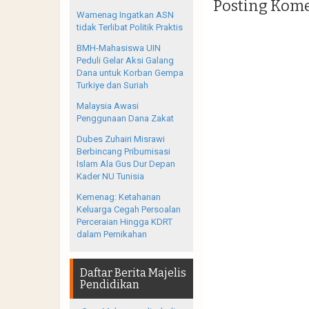
Posting Kom
Wamenag Ingatkan ASN
tidak Terlibat Politik Praktis
BMH-Mahasiswa UIN
Peduli Gelar Aksi Galang
Dana untuk Korban Gempa
Turkiye dan Suriah
Malaysia Awasi
Penggunaan Dana Zakat
Dubes Zuhairi Misrawi
Berbincang Pribumisasi
Islam Ala Gus Dur Depan
Kader NU Tunisia
Kemenag: Ketahanan
Keluarga Cegah Persoalan
Perceraian Hingga KDRT
dalam Pernikahan
Daftar Berita Majelis
Pendidikan