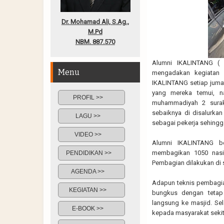
Dr. Mohamad Ali, S.Ag.,
M.Pd
NBM. 887.570
Alumni IKALINTANG (
Menu
mengadakan kegiatan j
IKALINTANG setiap jum
yang mereka temui, n
PROFIL >>
muhammadiyah 2 surak
sebaiknya di disalurka
LAGU >>
sebagai pekerja sehingg
VIDEO >>
Alumni IKALINTANG b
membagikan 1050 nasi
PENDIDIKAN >>
Pembagian dilakukan di
AGENDA >>
Adapun teknis pembagi
KEGIATAN >>
bungkus dengan tetap
langsung ke masjid. Se
E-BOOK >>
kepada masyarakat seki