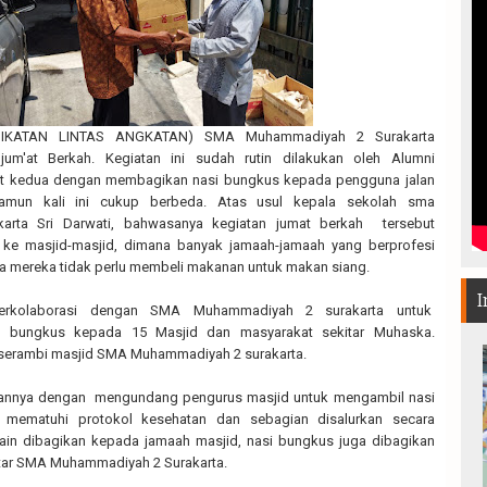
 IKATAN LINTAS ANGKATAN) SMA Muhammadiyah 2 Surakarta
um'at Berkah. Kegiatan ini sudah rutin dilakukan oleh Alumni
at kedua dengan membagikan nasi bungkus kepada pengguna jalan
amun kali ini cukup berbeda. Atas usul kepala sekolah sma
arta Sri Darwati, bahwasanya kegiatan jumat berkah tersebut
n ke masjid-masjid, dimana banyak jamaah-jamaah yang berprofesi
a mereka tidak perlu membeli makanan untuk makan siang.
I
erkolaborasi dengan SMA Muhammadiyah 2 surakarta untuk
 bungkus kepada 15 Masjid dan masyarakat sekitar Muhaska.
 serambi masjid SMA Muhammadiyah 2 surakarta.
annya dengan mengundang pengurus masjid untuk mengambil nasi
 mematuhi protokol kesehatan dan sebagian disalurkan secara
lain dibagikan kepada jamaah masjid, nasi bungkus juga dibagikan
tar SMA Muhammadiyah 2 Surakarta.