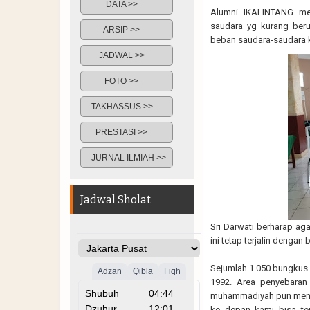
DATA >>
Alumni IKALINTANG men
saudara yg kurang beru
ARSIP >>
beban saudara-saudara k
JADWAL >>
FOTO >>
TAKHASSUS >>
PRESTASI >>
JURNAL ILMIAH >>
Jadwal Sholat
Sri Darwati berharap a
ini tetap terjalin dengan b
Sejumlah 1.050 bungkus n
1992. Area penyebaran 
muhammadiyah pun mendap
ke depan kami bisa te