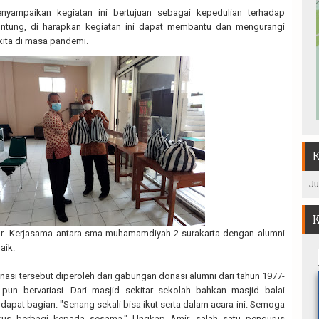
yampaikan kegiatan ini bertujuan sebagai kepedulian terhadap
ntung, di harapkan kegiatan ini dapat membantu dan mengurangi
ita di masa pandemi.
K
Ju
K
gar Kerjasama antara sma muhamamdiyah 2 surakarta dengan alumni
aik.
asi tersebut diperoleh dari gabungan donasi alumni dari tahun 1977-
pun bervariasi. Dari masjid sekitar sekolah bahkan masjid balai
at bagian. "Senang sekali bisa ikut serta dalam acara ini. Semoga
rus berbagi kepada sesama." Ungkap Amir, salah satu pengurus