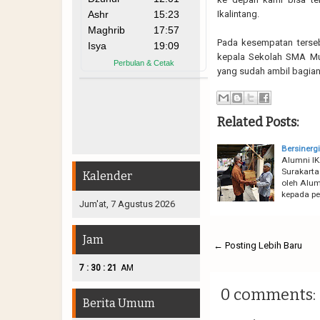
Ikalintang.
Pada kesempatan terseb
kepala Sekolah SMA Muh
yang sudah ambil bagian 
Related Posts:
Bersinerg
Alumni I
Surakarta
Kalender
oleh Alu
kepada p
Jum'at, 7 Agustus 2026
Jam
← Posting Lebih Baru
:
:
7
30
22
AM
0 comments:
Berita Umum