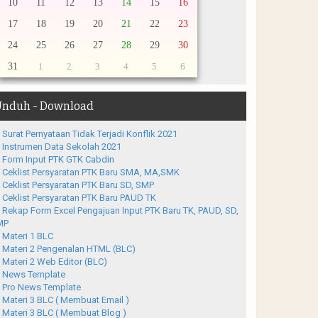
10
11
12
13
14
15
16
17
18
19
20
21
22
23
24
25
26
27
28
29
30
31
1
2
3
4
5
6
nduh - Download
Surat Pernyataan Tidak Terjadi Konflik 2021
Instrumen Data Sekolah 2021
Form Input PTK GTK Cabdin
Ceklist Persyaratan PTK Baru SMA, MA,SMK
Ceklist Persyaratan PTK Baru SD, SMP
Ceklist Persyaratan PTK Baru PAUD TK
Rekap Form Excel Pengajuan Input PTK Baru TK, PAUD, SD,
MP
Materi 1 BLC
Materi 2 Pengenalan HTML (BLC)
Materi 2 Web Editor (BLC)
News Template
Pro News Template
Materi 3 BLC ( Membuat Email )
Materi 3 BLC ( Membuat Blog )