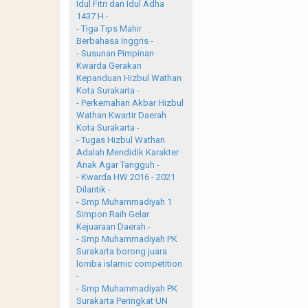
Idul Fitri dan Idul Adha
1437 H -
- Tiga Tips Mahir
Berbahasa Inggris -
- Susunan Pimpinan
Kwarda Gerakan
Kepanduan Hizbul Wathan
Kota Surakarta -
- Perkemahan Akbar Hizbul
Wathan Kwartir Daerah
Kota Surakarta -
- Tugas Hizbul Wathan
Adalah Mendidik Karakter
Anak Agar Tangguh -
- Kwarda HW 2016 - 2021
Dilantik -
- Smp Muhammadiyah 1
Simpon Raih Gelar
Kejuaraan Daerah -
- Smp Muhammadiyah PK
Surakarta borong juara
lomba islamic competition
-
- Smp Muhammadiyah PK
Surakarta Peringkat UN