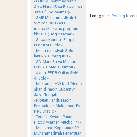
- Guru Muhammadiyah di
Solo Harus Bisa Berbahasa
Jawa ( Joglosemar)-
Langganan:
Posting Komen
- SMP Muhammadiyah 1
Simpon Surakarta
membuka kelas program
khusus ( Joglosemar)-
- Subari Kembali Pimpin
PDM Kota Solo -
- Muhammadiyah Solo
lantik 201 pengurus -
- SD Alam Surya Mentari
Melukis Media Bambu -
- Jurnal PPDB Online SMA
di Solo -
- Muktamar HW ke 3 Disolo
akan di hadiri Gubernur
Jawa Tengah -
- Ribuan Pandu Hadiri
Pembukaan Muktamar HW
Ke 3 Disolo -
- Terpilih Kwartir Pusat
Hizbul Wathan Muchdi PR -
- Maklumat Keputusan PP
Muhammadiyah Penentuan