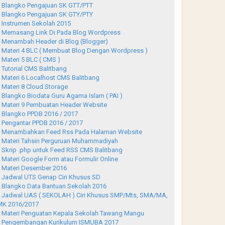
Blangko Pengajuan SK GTT/PTT
Blangko Pengajuan SK GTY/PTY
Instrumen Sekolah 2015
Memasang Link Di Pada Blog Wordpress
Menambah Header di Blog (Blogger)
Materi 4 BLC ( Membuat Blog Dengan Wordpress )
Materi 5 BLC ( CMS )
Tutorial CMS Balitbang
Materi 6 Localhost CMS Balitbang
Materi 8 Cloud Storage
Blangko Biodata Guru Agama Islam ( PAI )
Materi 9 Pembuatan Header Website
Blangko PPDB 2016 / 2017
Pengantar PPDB 2016 / 2017
Menambahkan Feed Rss Pada Halaman Website
Materi Tahsin Perguruan Muhammadiyah
Skrip .php untuk Feed RSS CMS Balitbang
Materi Google Form atau Formulir Online
Materi Desember 2016
Jadwal UTS Genap Ciri Khusus SD
Blangko Data Bantuan Sekolah 2016
Jadwal UAS ( SEKOLAH ) Ciri Khusus SMP/Mts, SMA/MA,
K 2016/2017
Materi Penguatan Kepala Sekolah Tawang Mangu
Pengembangan Kurikulum ISMUBA 2017