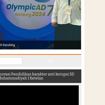
Joko Widodo selaku Presiden RI membuka Acara Muktamar
hadir di dalam stadion
novasi Pendidikan karakter anti korupsi SD
uhammadiyah 1 Ketelan