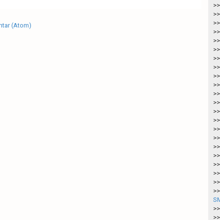
>>
>>
>>
tar (Atom)
>>
>>
>>
>>
>>
>>
>>
>>
>>
>>
>>
>>
>>
>>
>>
>>
>>
>>
>>
SM
>>
>>