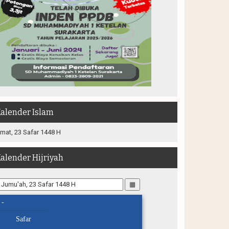
alender Islam
mat, 23 Safar 1448 H
alender Hijriyah
▦
-