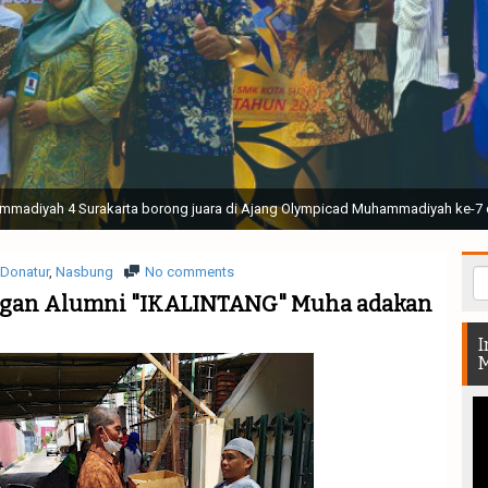
ak Suci Perguruan Muhammadiyah ( TSPM ) di Stadion Manahan Solo || Ir. H. 
rtunjukan bendera dan tari memukau seluruh Muktamar dan Muktamirin yang 
Donatur
,
Nasbung
No comments
ngan Alumni "IKALINTANG" Muha adakan
I
M