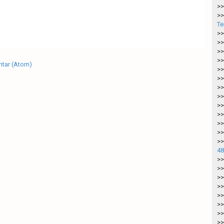
>>
>>
Te
>>
>>
>>
>>
tar (Atom)
>>
>>
>>
>>
>>
>>
>>
>>
>>
48
>>
>>
>>
>>
>>
>>
>>
>>