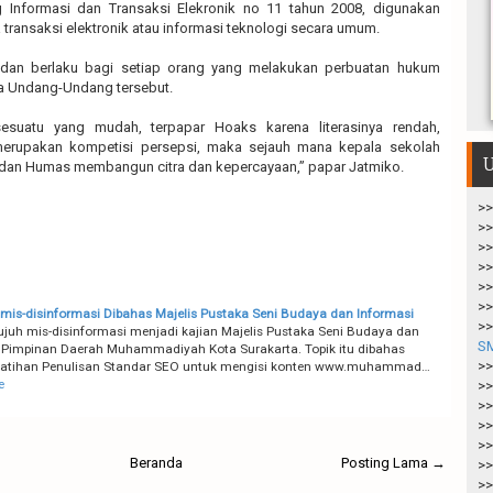
Informasi dan Transaksi Elekronik no 11 tahun 2008, digunakan
 transaksi elektronik atau informasi teknologi secara umum.
 dan berlaku bagi setiap orang yang melakukan perbuatan hukum
a Undang-Undang tersebut.
esuatu yang mudah, terpapar Hoaks karena literasinya rendah,
merupakan kompetisi persepsi, maka sejauh mana kepala sekolah
U
dan Humas membangun citra dan kepercayaan,” papar Jatmiko.
>>
>>
>>
>>
>>
>>
is-disinformasi Dibahas Majelis Pustaka Seni Budaya dan Informasi
>>
juh mis-disinformasi menjadi kajian Majelis Pustaka Seni Budaya dan
S
 Pimpinan Daerah Muhammadiyah Kota Surakarta. Topik itu dibahas
>>
latihan Penulisan Standar SEO untuk mengisi konten www.muhammad…
e
>>
>>
>>
>>
Beranda
Posting Lama →
>>
>>