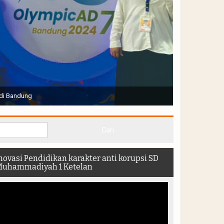
Joko Widodo selaku Presiden RI membuka Acara Muktamar
hadir di dalam stadion
novasi Pendidikan karakter anti korupsi SD
uhammadiyah 1 Ketelan