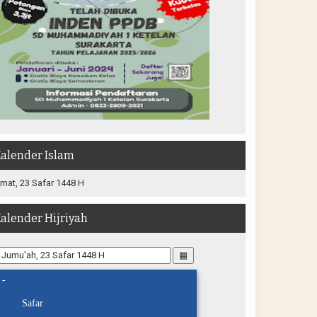
alender Islam
mat, 23 Safar 1448 H
alender Hijriyah
▦
-