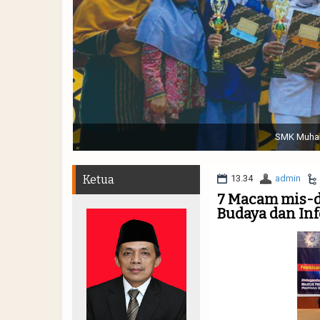
Sabtu, 19 November 2022. (dari kiri) Pertunjukan Tap
Muhammadiyah 48 || Pe
Ketua
13.34
admin
7 Macam mis-di
Budaya dan In