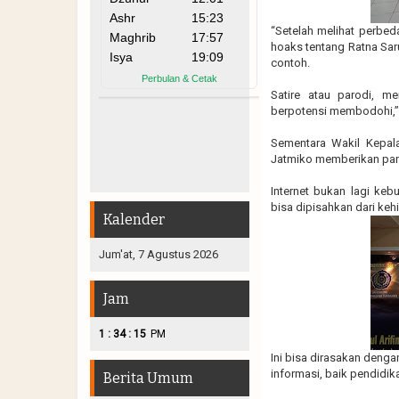
“Setelah melihat perbe
hoaks tentang Ratna Sar
contoh.
Satire atau parodi, me
berpotensi membodohi,”
Sementara Wakil Kepa
Jatmiko memberikan pand
Internet bukan lagi ke
bisa dipisahkan dari ke
Kalender
Jum'at, 7 Agustus 2026
Jam
:
:
1
34
16
PM
Ini bisa dirasakan denga
informasi, baik pendidik
Berita Umum