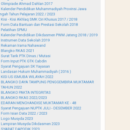
Olimpiade Ahmad Dahlan 2017
Kalender Pendidikan Muhammadiyah Provinsi Jawa
ngah Tahun Pelajaran 2022 / 2023
Kisi - Kisi Akhlaq SMK Ciri Khusus 2017 / 2018
Form Data Bantuan dan Prestasi Sekolah 2018
Pelatihan SPMU
Kalender Pendidikan Dikdasmen PWM Jateng 2018 / 2019
Instrumen Data Sekolah 2019
Rekaman Irama Nahawand
Blangko RKAS 2021
Surat Tarik PTK Dinas / Mutasi
Form Input PTK GTK Cabdin
Syarat Pengajuan SK Yayasan
Landasan Hukum Muhammadiyah ( 2016 )
KISI US ISMUBA WILAYAH 2022
BLANGKO DAYA TAMPUNG PENGGEMBIRA MUKTAMAR
 TAHUN 2022
BLANGKO PAKTA INTEGRITAS
BLANGKO RKAS 2022/2023
EDARAN MENCHANDISE MUKTAMAR KE - 48
Syarat Pengajuan NUPTK JULI - DESEMBER 2022
Form Isian Data 2022 / 2023
Logo Musyda 2023
Lampiran Musyda Dikdasmen 2023
SYARAT DAPODIK 2023