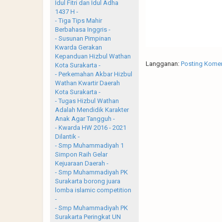
Idul Fitri dan Idul Adha
1437 H -
- Tiga Tips Mahir
Berbahasa Inggris -
- Susunan Pimpinan
Kwarda Gerakan
Kepanduan Hizbul Wathan
Langganan:
Posting Komen
Kota Surakarta -
- Perkemahan Akbar Hizbul
Wathan Kwartir Daerah
Kota Surakarta -
- Tugas Hizbul Wathan
Adalah Mendidik Karakter
Anak Agar Tangguh -
- Kwarda HW 2016 - 2021
Dilantik -
- Smp Muhammadiyah 1
Simpon Raih Gelar
Kejuaraan Daerah -
- Smp Muhammadiyah PK
Surakarta borong juara
lomba islamic competition
-
- Smp Muhammadiyah PK
Surakarta Peringkat UN