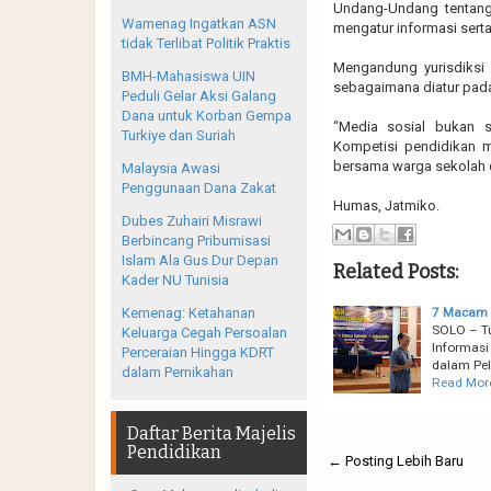
Undang-Undang tentang 
Wamenag Ingatkan ASN
mengatur informasi serta
tidak Terlibat Politik Praktis
Mengandung yurisdiksi
BMH-Mahasiswa UIN
sebagaimana diatur pad
Peduli Gelar Aksi Galang
Dana untuk Korban Gempa
“Media sosial bukan s
Turkiye dan Suriah
Kompetisi pendidikan 
bersama warga sekolah 
Malaysia Awasi
Penggunaan Dana Zakat
Humas, Jatmiko.
Dubes Zuhairi Misrawi
Berbincang Pribumisasi
Islam Ala Gus Dur Depan
Related Posts:
Kader NU Tunisia
7 Macam m
Kemenag: Ketahanan
SOLO – Tu
Keluarga Cegah Persoalan
Informasi
Perceraian Hingga KDRT
dalam Pe
dalam Pernikahan
Read Mor
Daftar Berita Majelis
Pendidikan
← Posting Lebih Baru