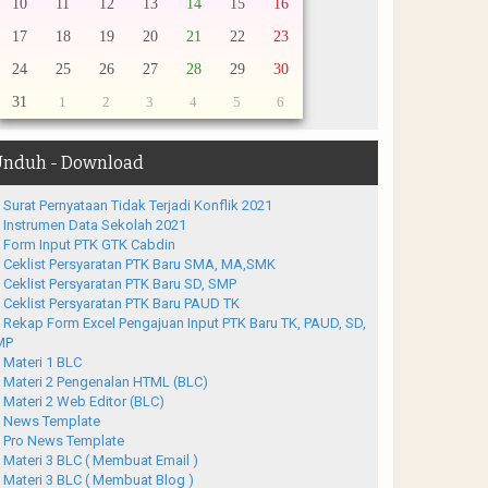
10
11
12
13
14
15
16
17
18
19
20
21
22
23
24
25
26
27
28
29
30
31
1
2
3
4
5
6
nduh - Download
Surat Pernyataan Tidak Terjadi Konflik 2021
Instrumen Data Sekolah 2021
Form Input PTK GTK Cabdin
Ceklist Persyaratan PTK Baru SMA, MA,SMK
Ceklist Persyaratan PTK Baru SD, SMP
Ceklist Persyaratan PTK Baru PAUD TK
Rekap Form Excel Pengajuan Input PTK Baru TK, PAUD, SD,
MP
Materi 1 BLC
Materi 2 Pengenalan HTML (BLC)
Materi 2 Web Editor (BLC)
News Template
Pro News Template
Materi 3 BLC ( Membuat Email )
Materi 3 BLC ( Membuat Blog )