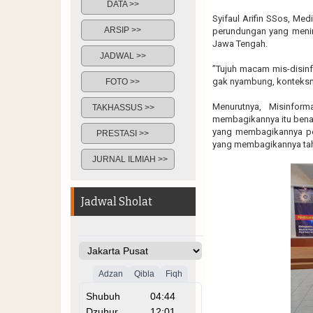
DATA >>
Syifaul Arifin SSos, Med
ARSIP >>
perundungan yang menim
Jawa Tengah.
JADWAL >>
”Tujuh macam mis-disinf
gak nyambung, konteksny
FOTO >>
Menurutnya, Misinfor
TAKHASSUS >>
membagikannya itu benar
yang membagikannya per
PRESTASI >>
yang membagikannya tahu 
JURNAL ILMIAH >>
Jadwal Sholat