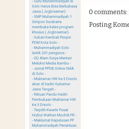
- Guru Muhammadiyah di
Solo Harus Bisa Berbahasa
0 comments:
Jawa ( Joglosemar)-
- SMP Muhammadiyah 1
Simpon Surakarta
Posting Kom
membuka kelas program
khusus ( Joglosemar)-
- Subari Kembali Pimpin
PDM Kota Solo -
- Muhammadiyah Solo
lantik 201 pengurus -
- SD Alam Surya Mentari
Melukis Media Bambu -
- Jurnal PPDB Online SMA
di Solo -
- Muktamar HW ke 3 Disolo
akan di hadiri Gubernur
Jawa Tengah -
- Ribuan Pandu Hadiri
Pembukaan Muktamar HW
Ke 3 Disolo -
- Terpilih Kwartir Pusat
Hizbul Wathan Muchdi PR -
- Maklumat Keputusan PP
Muhammadiyah Penentuan