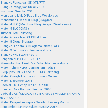
Blangko Pengajuan SK GTT/PTT
Blangko Pengajuan SK GTY/PTY
Instrumen Sekolah 2015
Memasang Link Di Pada Blog Wordpress
Menambah Header di Blog (Blogger)
Materi 4 BLC ( Membuat Blog Dengan Wordpress )
Materi 5 BLC ( CMS )
Tutorial CMS Balitbang
Materi 6 Localhost CMS Balitbang
Materi 8 Cloud Storage
Blangko Biodata Guru Agama Islam ( PAI )
Materi 9 Pembuatan Header Website
Blangko PPDB 2016 / 2017
Pengantar PPDB 2016 / 2017
Menambahkan Feed Rss Pada Halaman Website
Materi Tahsin Perguruan Muhammadiyah
Skrip .php untuk Feed RSS CMS Balitbang
Materi Google Form atau Formulir Online
Materi Desember 2016
Jadwal UTS Genap Ciri Khusus SD
Blangko Data Bantuan Sekolah 2016
Jadwal UAS ( SEKOLAH ) Ciri Khusus SMP/Mts, SMA/MA,
K 2016/2017
Materi Penguatan Kepala Sekolah Tawang Mangu
Pengembangan Kurikulum ISMUBA 2017