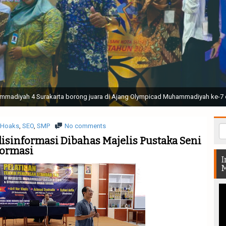
ak Suci Perguruan Muhammadiyah ( TSPM ) di Stadion Manahan Solo || Ir. H. 
rtunjukan bendera dan tari memukau seluruh Muktamar dan Muktamirin yang 
Hoaks
,
SEO
,
SMP
No comments
sinformasi Dibahas Majelis Pustaka Seni
formasi
I
M