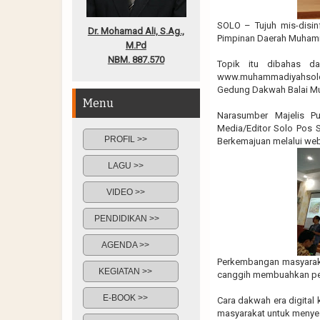
SOLO – Tujuh mis-disin
Dr. Mohamad Ali, S.Ag.,
Pimpinan Daerah Muhamm
M.Pd
NBM. 887.570
Topik itu dibahas da
www.muhammadiyahsolo
Gedung Dakwah Balai Mu
Menu
Narasumber Majelis Pu
Media/Editor Solo Pos S
PROFIL >>
Berkemajuan melalui web
LAGU >>
VIDEO >>
PENDIDIKAN >>
AGENDA >>
Perkembangan masyaraka
KEGIATAN >>
canggih membuahkan pel
E-BOOK >>
Cara dakwah era digital
masyarakat untuk menye