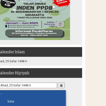
alender Islam
ad, 25 Safar 1448 H
alender Hijriyah
▦
-