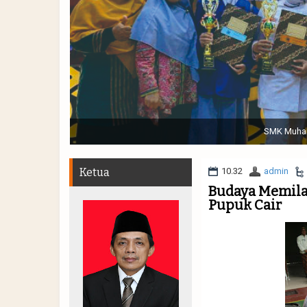
Sabtu, 19 November 2022. (dari kiri) Pertunjukan Tap
Muhammadiyah 48 || Pe
Ketua
10.32
admin
Budaya Memila
Pupuk Cair