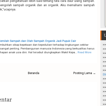
apatkan pengetahuan lebih luas tentang tata cara daur ulang sampah.
mengolah sampah organik dan an organik. Aku memahami sampah
uk,”ucapnya.
U
emilah Sampah dan Olah Sampah Organik Jadi Pupuk Cair
>>
mbuhkan sikap kepekaan dan kepedulian terhadap lingkungan sekitar
i sangat penting. Pembangunan manusia Indonesia yang berkualitas harus
>>
ahapan anak usia dini. Hal tersebut diungkapkan Wakil Kepa…
Read More
>>
>>
>>
>>
>>
Beranda
Posting Lama →
S
>>
>>
>>
>>
>>
entar
>>
>>