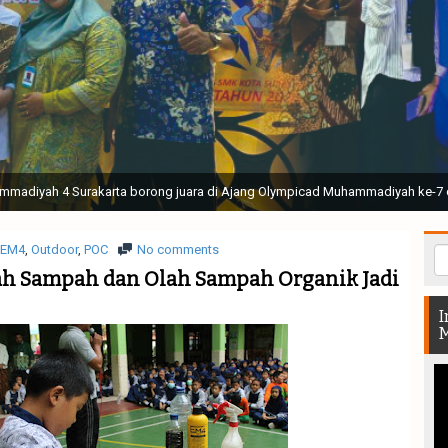
ak Suci Perguruan Muhammadiyah ( TSPM ) di Stadion Manahan Solo || Ir. H. 
rtunjukan bendera dan tari memukau seluruh Muktamar dan Muktamirin yang 
EM4
,
Outdoor
,
POC
No comments
h Sampah dan Olah Sampah Organik Jadi
I
M