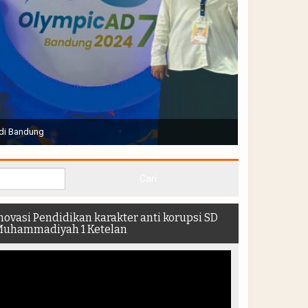
Joko Widodo selaku Presiden RI membuka Acara Muktamar
hadir di dalam stadion
novasi Pendidikan karakter anti korupsi SD
uhammadiyah 1 Ketelan