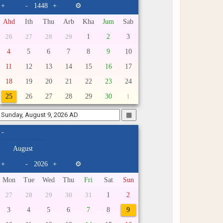
+
-
+
⚙
Ahd
Ith
Thu
Arb
Kha
Jum
Sab
1
2
3
26
27
28
29
4
5
6
7
8
9
10
11
12
13
14
15
16
17
18
19
20
21
22
23
24
25
26
27
28
29
30
1
▦
-
+
-
+
⚙
Mon
Tue
Wed
Thu
Fri
Sat
Sun
1
2
27
28
29
30
31
3
4
5
6
7
8
9