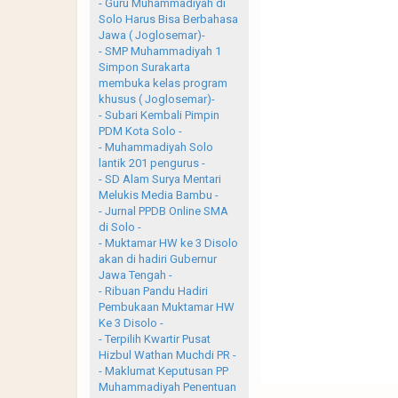
- Guru Muhammadiyah di
Solo Harus Bisa Berbahasa
Jawa ( Joglosemar)-
- SMP Muhammadiyah 1
Simpon Surakarta
membuka kelas program
khusus ( Joglosemar)-
- Subari Kembali Pimpin
PDM Kota Solo -
- Muhammadiyah Solo
lantik 201 pengurus -
- SD Alam Surya Mentari
Melukis Media Bambu -
- Jurnal PPDB Online SMA
di Solo -
- Muktamar HW ke 3 Disolo
akan di hadiri Gubernur
Jawa Tengah -
- Ribuan Pandu Hadiri
Pembukaan Muktamar HW
Ke 3 Disolo -
- Terpilih Kwartir Pusat
Hizbul Wathan Muchdi PR -
- Maklumat Keputusan PP
Muhammadiyah Penentuan