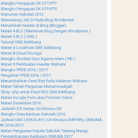
Blangko Pengajuan SK GTT/PTT
Blangko Pengajuan SK GTY/PTY
Instrumen Sekolah 2015
Memasang Link Di Pada Blog Wordpress
Menambah Header di Blog (Blogger)
Materi 4 BLC ( Membuat Blog Dengan Wordpress )
Materi 5 BLC ( CMS )
Tutorial CMS Balitbang
Materi 6 Localhost CMS Balitbang
Materi 8 Cloud Storage
Blangko Biodata Guru Agama Islam ( PAI )
Materi 9 Pembuatan Header Website
Blangko PPDB 2016 / 2017
Pengantar PPDB 2016 / 2017
Menambahkan Feed Rss Pada Halaman Website
Materi Tahsin Perguruan Muhammadiyah
Skrip .php untuk Feed RSS CMS Balitbang
Materi Google Form atau Formulir Online
Materi Desember 2016
Jadwal UTS Genap Ciri Khusus SD
Blangko Data Bantuan Sekolah 2016
Jadwal UAS ( SEKOLAH ) Ciri Khusus SMP/Mts, SMA/MA,
K 2016/2017
Materi Penguatan Kepala Sekolah Tawang Mangu
Pengembangan Kurikulum ISMUBA 2017