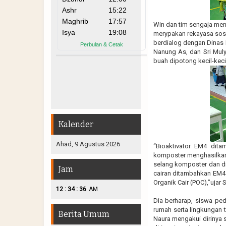
Win dan tim sengaja men
merypakan rekayasa sosi
berdialog dengan Dinas L
Nanung As, dan Sri Muly
buah dipotong kecil-kec
Kalender
Ahad, 9 Agustus 2026
“Bioaktivator EM4 dit
komposter menghasilkan c
selang komposter dan 
Jam
cairan ditambahkan EM4
Organik Cair (POC),”ujar
:
:
12
34
37
AM
Dia berharap, siswa ped
rumah serta lingkungan 
Berita Umum
Naura mengakui dirinya 