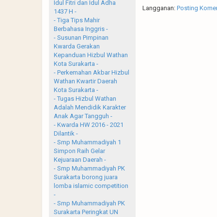
Idul Fitri dan Idul Adha
Langganan:
Posting Komen
1437 H -
- Tiga Tips Mahir
Berbahasa Inggris -
- Susunan Pimpinan
Kwarda Gerakan
Kepanduan Hizbul Wathan
Kota Surakarta -
- Perkemahan Akbar Hizbul
Wathan Kwartir Daerah
Kota Surakarta -
- Tugas Hizbul Wathan
Adalah Mendidik Karakter
Anak Agar Tangguh -
- Kwarda HW 2016 - 2021
Dilantik -
- Smp Muhammadiyah 1
Simpon Raih Gelar
Kejuaraan Daerah -
- Smp Muhammadiyah PK
Surakarta borong juara
lomba islamic competition
-
- Smp Muhammadiyah PK
Surakarta Peringkat UN