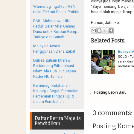
dirinya juga ingin mend
Wamenag Ingatkan ASN
“Saya senang belajar 
tidak Terlibat Politik Praktis
bisa diolah menjadi pup
BMH-Mahasiswa UIN
Humas, Jatmiko.
Peduli Gelar Aksi Galang
Dana untuk Korban Gempa
Turkiye dan Suriah
Related Posts:
Malaysia Awasi
Penggunaan Dana Zakat
Budaya M
SOLO - Tu
Dubes Zuhairi Misrawi
sejak din
Berbincang Pribumisasi
melalui t
Islam Ala Gus Dur Depan
Kader NU Tunisia
Kemenag: Ketahanan
Keluarga Cegah Persoalan
← Posting Lebih Baru
Perceraian Hingga KDRT
dalam Pernikahan
0 comments:
Daftar Berita Majelis
Pendidikan
Posting Kom