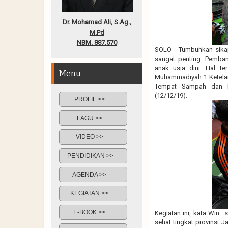
Dr. Mohamad Ali, S.Ag.,
M.Pd
NBM. 887.570
SOLO - Tumbuhkan sikap
sangat penting. Pemban
anak usia dini. Hal t
Menu
Muhammadiyah 1 Ketela
Tempat Sampah dan P
(12/12/19).
PROFIL >>
LAGU >>
VIDEO >>
PENDIDIKAN >>
AGENDA >>
KEGIATAN >>
E-BOOK >>
Kegiatan ini, kata Win
sehat tingkat provinsi