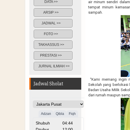
DATA >>
air minum sendiri dala
tempat minum kemasan
sampah.
ARSIP >>
JADWAL >>
FOTO >>
TAKHASSUS >>
PRESTASI >>
JURNAL ILMIAH >>
“Kami memang ingin me
Jadwal Sholat
Sekolah yang berlokasi
Badan Usaha Milik Seko
dari rumah maupun samp