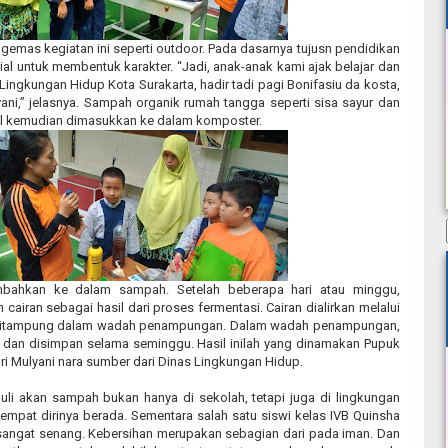
gemas kegiatan ini seperti outdoor. Pada dasarnya tujusn pendidikan
al untuk membentuk karakter. “Jadi, anak-anak kami ajak belajar dan
ingkungan Hidup Kota Surakarta, hadir tadi pagi Bonifasiu da kosta,
ani,” jelasnya. Sampah organik rumah tangga seperti sisa sayur dan
il kemudian dimasukkan ke dalam komposter.
ambahkan ke dalam sampah. Setelah beberapa hari atau minggu,
airan sebagai hasil dari proses fermentasi. Cairan dialirkan melalui
ditampung dalam wadah penampungan. Dalam wadah penampungan,
 dan disimpan selama seminggu. Hasil inilah yang dinamakan Pupuk
 Sri Mulyani nara sumber dari Dinas Lingkungan Hidup.
uli akan sampah bukan hanya di sekolah, tetapi juga di lingkungan
tempat dirinya berada. Sementara salah satu siswi kelas IVB Quinsha
sangat senang. Kebersihan merupakan sebagian dari pada iman. Dan