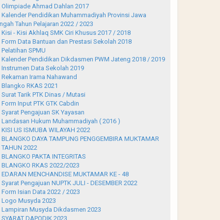
Olimpiade Ahmad Dahlan 2017
Kalender Pendidikan Muhammadiyah Provinsi Jawa
ngah Tahun Pelajaran 2022 / 2023
Kisi - Kisi Akhlaq SMK Ciri Khusus 2017 / 2018
Form Data Bantuan dan Prestasi Sekolah 2018
Pelatihan SPMU
Kalender Pendidikan Dikdasmen PWM Jateng 2018 / 2019
Instrumen Data Sekolah 2019
Rekaman Irama Nahawand
Blangko RKAS 2021
Surat Tarik PTK Dinas / Mutasi
Form Input PTK GTK Cabdin
Syarat Pengajuan SK Yayasan
Landasan Hukum Muhammadiyah ( 2016 )
KISI US ISMUBA WILAYAH 2022
BLANGKO DAYA TAMPUNG PENGGEMBIRA MUKTAMAR
 TAHUN 2022
BLANGKO PAKTA INTEGRITAS
BLANGKO RKAS 2022/2023
EDARAN MENCHANDISE MUKTAMAR KE - 48
Syarat Pengajuan NUPTK JULI - DESEMBER 2022
Form Isian Data 2022 / 2023
Logo Musyda 2023
Lampiran Musyda Dikdasmen 2023
SYARAT DAPODIK 2023