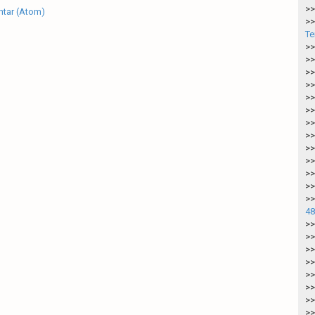
>>
tar (Atom)
>>
Te
>>
>>
>>
>>
>>
>>
>>
>>
>>
>>
>>
>>
>>
48
>>
>>
>>
>>
>>
>>
>>
>>