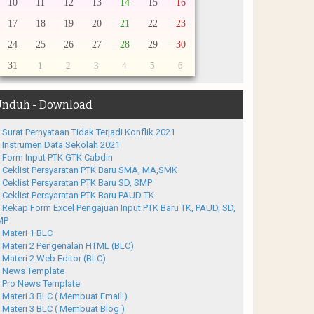
10
11
12
13
14
15
16
17
18
19
20
21
22
23
24
25
26
27
28
29
30
31
1
2
3
4
5
6
nduh - Download
Surat Pernyataan Tidak Terjadi Konflik 2021
Instrumen Data Sekolah 2021
Form Input PTK GTK Cabdin
Ceklist Persyaratan PTK Baru SMA, MA,SMK
Ceklist Persyaratan PTK Baru SD, SMP
Ceklist Persyaratan PTK Baru PAUD TK
Rekap Form Excel Pengajuan Input PTK Baru TK, PAUD, SD,
MP
Materi 1 BLC
Materi 2 Pengenalan HTML (BLC)
Materi 2 Web Editor (BLC)
News Template
Pro News Template
Materi 3 BLC ( Membuat Email )
Materi 3 BLC ( Membuat Blog )