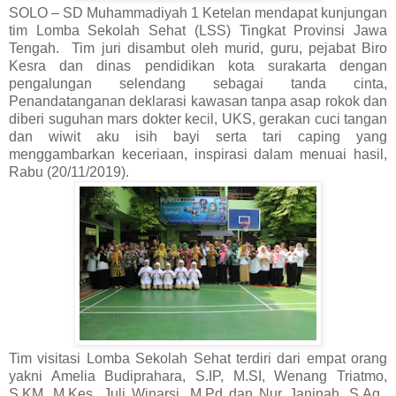
SOLO – SD Muhammadiyah 1 Ketelan mendapat kunjungan
tim Lomba Sekolah Sehat (LSS) Tingkat Provinsi Jawa
Tengah. Tim juri disambut oleh murid, guru, pejabat Biro
Kesra dan dinas pendidikan kota surakarta dengan
pengalungan selendang sebagai tanda cinta,
Penandatanganan deklarasi kawasan tanpa asap rokok dan
diberi suguhan mars dokter kecil, UKS, gerakan cuci tangan
dan wiwit aku isih bayi serta tari caping yang
menggambarkan keceriaan, inspirasi dalam menuai hasil,
Rabu (20/11/2019).
Tim visitasi Lomba Sekolah Sehat terdiri dari empat orang
yakni Amelia Budiprahara, S.IP, M.SI, Wenang Triatmo,
S.KM, M.Kes, Juli Winarsi, M.Pd dan Nur Janinah, S.Ag.,