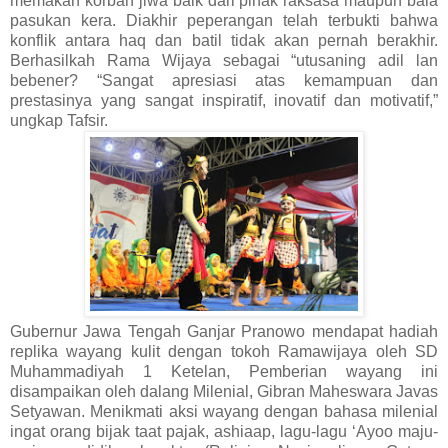
memakan korban jiwa baik dari pihak raksasa maupun bala
pasukan kera. Diakhir peperangan telah terbukti bahwa
konflik antara haq dan batil tidak akan pernah berakhir.
Berhasilkah Rama Wijaya sebagai “utusaning adil lan
bebener? “Sangat apresiasi atas kemampuan dan
prestasinya yang sangat inspiratif, inovatif dan motivatif,”
ungkap Tafsir.
Gubernur Jawa Tengah Ganjar Pranowo mendapat hadiah
replika wayang kulit dengan tokoh Ramawijaya oleh SD
Muhammadiyah 1 Ketelan, Pemberian wayang ini
disampaikan oleh dalang Milenial, Gibran Maheswara Javas
Setyawan. Menikmati aksi wayang dengan bahasa milenial
ingat orang bijak taat pajak, ashiaap, lagu-lagu ‘Ayoo maju-