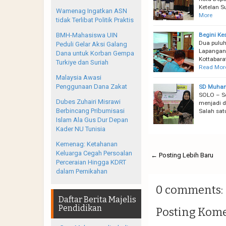
Ketelan S
Wamenag Ingatkan ASN
More
tidak Terlibat Politik Praktis
Begini K
BMH-Mahasiswa UIN
Dua puluh
Peduli Gelar Aksi Galang
Lapangan
Dana untuk Korban Gempa
Kottabara
Turkiye dan Suriah
Read Mor
Malaysia Awasi
Penggunaan Dana Zakat
SD Muhamm
SOLO – Se
Dubes Zuhairi Misrawi
menjadi de
Berbincang Pribumisasi
Salah sat
Islam Ala Gus Dur Depan
Kader NU Tunisia
Kemenag: Ketahanan
Keluarga Cegah Persoalan
← Posting Lebih Baru
Perceraian Hingga KDRT
dalam Pernikahan
0 comments:
Daftar Berita Majelis
Pendidikan
Posting Kom