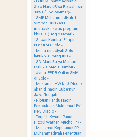
- Guru Muhammadiyah di
Solo Harus Bisa Berbahasa
Jawa ( Joglosemar)-
- SMP Muhammadiyah 1
Simpon Surakarta
membuka kelas program
khusus ( Joglosemar)-
- Subari Kembali Pimpin
PDM Kota Solo -
- Muhammadiyah Solo
lantik 201 pengurus -
- SD Alam Surya Mentari
Melukis Media Bambu -
- Jurnal PPDB Online SMA
di Solo -
- Muktamar HW ke 3 Disolo
akan di hadiri Gubernur
Jawa Tengah -
- Ribuan Pandu Hadiri
Pembukaan Muktamar HW
Ke 3 Disolo -
- Terpilih Kwartir Pusat
Hizbul Wathan Muchdi PR -
- Maklumat Keputusan PP
Muhammadiyah Penentuan