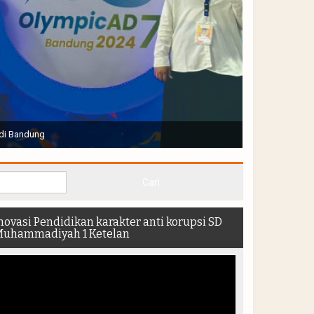
Joko Widodo selaku Presiden RI membuka Acara Muktamar
hadir di dalam stadion
novasi Pendidikan karakter anti korupsi SD
uhammadiyah 1 Ketelan