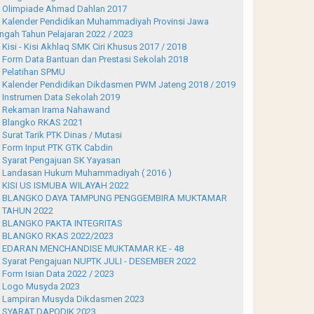
Olimpiade Ahmad Dahlan 2017
Kalender Pendidikan Muhammadiyah Provinsi Jawa
ngah Tahun Pelajaran 2022 / 2023
Kisi - Kisi Akhlaq SMK Ciri Khusus 2017 / 2018
Form Data Bantuan dan Prestasi Sekolah 2018
Pelatihan SPMU
Kalender Pendidikan Dikdasmen PWM Jateng 2018 / 2019
Instrumen Data Sekolah 2019
Rekaman Irama Nahawand
Blangko RKAS 2021
Surat Tarik PTK Dinas / Mutasi
Form Input PTK GTK Cabdin
Syarat Pengajuan SK Yayasan
Landasan Hukum Muhammadiyah ( 2016 )
KISI US ISMUBA WILAYAH 2022
BLANGKO DAYA TAMPUNG PENGGEMBIRA MUKTAMAR
 TAHUN 2022
BLANGKO PAKTA INTEGRITAS
BLANGKO RKAS 2022/2023
EDARAN MENCHANDISE MUKTAMAR KE - 48
Syarat Pengajuan NUPTK JULI - DESEMBER 2022
Form Isian Data 2022 / 2023
Logo Musyda 2023
Lampiran Musyda Dikdasmen 2023
SYARAT DAPODIK 2023