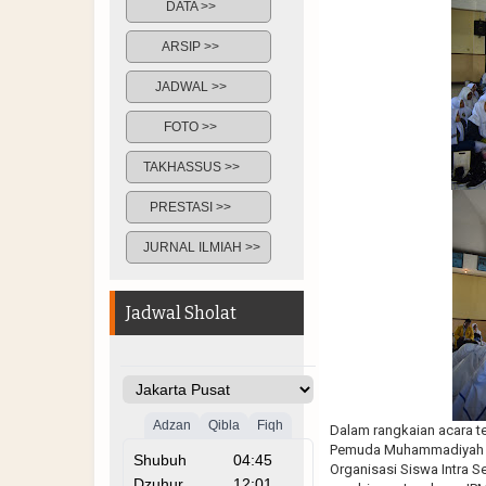
DATA >>
ARSIP >>
JADWAL >>
FOTO >>
TAKHASSUS >>
PRESTASI >>
JURNAL ILMIAH >>
Jadwal Sholat
Dalam rangkaian acara te
Pemuda Muhammadiyah ), 
Organisasi Siswa Intra 