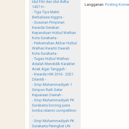
Idul Fitri dan Idul Adha
Langganan:
Posting Komen
1437 H -
- Tiga Tips Mahir
Berbahasa Inggris -
- Susunan Pimpinan
Kwarda Gerakan
Kepanduan Hizbul Wathan
Kota Surakarta -
- Perkemahan Akbar Hizbul
Wathan Kwartir Daerah
Kota Surakarta -
- Tugas Hizbul Wathan
Adalah Mendidik Karakter
Anak Agar Tangguh -
- Kwarda HW 2016 - 2021
Dilantik -
- Smp Muhammadiyah 1
Simpon Raih Gelar
Kejuaraan Daerah -
- Smp Muhammadiyah PK
Surakarta borong juara
lomba islamic competition
-
- Smp Muhammadiyah PK
Surakarta Peringkat UN