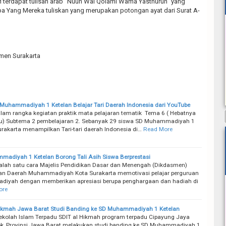
terdapat tulisan arab “Nuun Wal Qolami Wama Yasthurun” yang
pa Yang Mereka tuliskan yang merupakan potongan ayat dari Surat A-
smen Surakarta
Muhammadiyah 1 Ketelan Belajar Tari Daerah Indonesia dari YouTube
lam rangka kegiatan praktik mata pelajaran tematik Tema 6 ( Hebatnya
 ku) Subtema 2 pembelajaran 2. Sebanyak 29 siswa SD Muhammadiyah 1
urakarta menampilkan Tari-tari daerah Indonesia di…
Read More
adiyah 1 Ketelan Borong Tali Asih Siswa Berprestasi
lah satu cara Majelis Pendidikan Dasar dan Menengah (Dikdasmen)
an Daerah Muhammadiyah Kota Surakarta memotivasi pelajar perguruan
iyah dengan memberikan apresiasi berupa penghargaan dan hadiah di
ore
ikmah Jawa Barat Studi Banding ke SD Muhammadiyah 1 Ketelan
kolah Islam Terpadu SDIT al Hikmah program terpadu Cipayung Jaya
k, Provinsi Jawa Barat melakukan studi banding ke SD Muhammadiyah 1