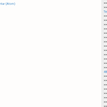
>>
tar (Atom)
>>
Te
>>
>>
>>
>>
>>
>>
>>
>>
>>
>>
>>
>>
>>
48
>>
>>
>>
>>
>>
>>
>>
>>