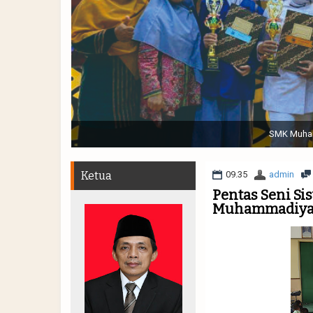
Sabtu, 19 November 2022. (dari kiri) Pertunjukan Tap
Muhammadiyah 48 || Pe
Ketua
09.35
admin
Pentas Seni Sis
Muhammadiyah