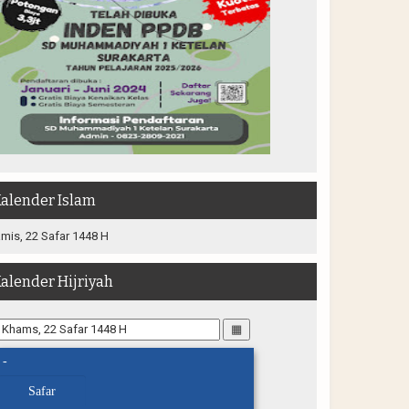
alender Islam
mis, 22 Safar 1448 H
alender Hijriyah
▦
-