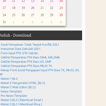
10
11
12
13
14
15
16
17
18
19
20
21
22
23
24
25
26
27
28
29
30
31
1
2
3
4
5
6
nduh - Download
Surat Pernyataan Tidak Terjadi Konflik 2021
Instrumen Data Sekolah 2021
Form Input PTK GTK Cabdin
Ceklist Persyaratan PTK Baru SMA, MA,SMK
Ceklist Persyaratan PTK Baru SD, SMP
Ceklist Persyaratan PTK Baru PAUD TK
Rekap Form Excel Pengajuan Input PTK Baru TK, PAUD, SD,
MP
Materi 1 BLC
Materi 2 Pengenalan HTML (BLC)
Materi 2 Web Editor (BLC)
News Template
Pro News Template
Materi 3 BLC ( Membuat Email )
Materi 3 BLC ( Membuat Blog )