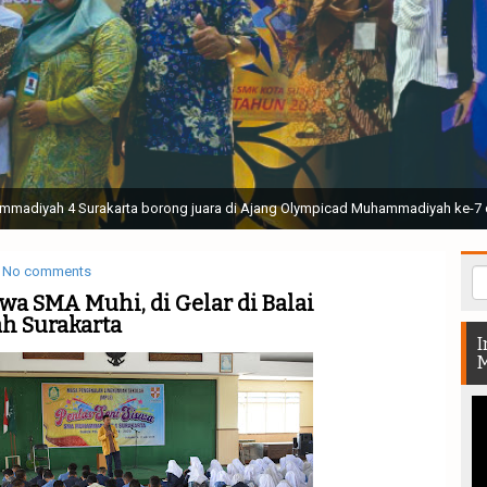
ak Suci Perguruan Muhammadiyah ( TSPM ) di Stadion Manahan Solo || Ir. H. 
rtunjukan bendera dan tari memukau seluruh Muktamar dan Muktamirin yang 
No comments
wa SMA Muhi, di Gelar di Balai
 Surakarta
I
M