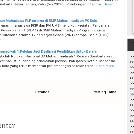
urakarta, Jawa Tengah, Rabu (5/2/2020). Rombongan diterima …
Read
esan Mahasiswa PLP selama di SMP Muhammadiyah PK Solo
 enam mahasiswa FKIP dan FAI UMS mengikuti kegiatan Pengenalan
 Persekolahan 1 (PLP 1) di SMP Muhammadiyah Program Khusus
t Surakarta selama 12 hari sejak Selasa (28/1) sampai Senin (10/2). …
e
U
adiyah 1 Ketelan Jadi Destinasi Pendidikan Untuk Belajar
kolah Rujukan Nasional SD Muhammadiyah 1 Ketelan Surakarta kini
>>
stinasi studi banding pendidikan provinsi, kabupaten, kota di Indonesia.
>>
u kota yang terus memantau perkembangan sekolah terse…
Read More
>>
>>
>>
>>
>>
Beranda
Posting Lama →
S
>>
>>
>>
>>
>>
entar
>>
>>