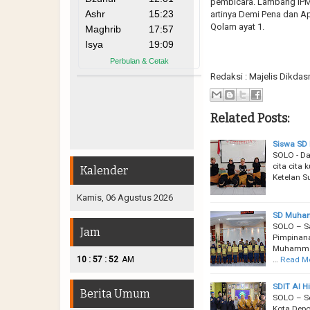
pembicara. Lambang IPM 
artinya Demi Pena dan A
Qolam ayat 1.
Redaksi : Majelis Dikda
Related Posts:
Siswa SD 
SOLO - Da
cita cita
Kalender
Ketelan S
Kamis, 06 Agustus 2026
SD Muhamm
SOLO – Sa
Jam
Pimpinan
Muhammad
:
:
…
Read M
10
57
53
AM
SDIT Al H
Berita Umum
SOLO – Se
Kota Depo