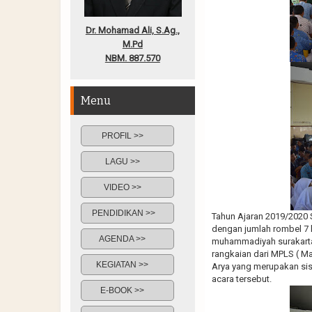
Dr. Mohamad Ali, S.Ag.,
M.Pd
NBM. 887.570
Menu
PROFIL >>
LAGU >>
VIDEO >>
PENDIDIKAN >>
Tahun Ajaran 2019/2020
dengan jumlah rombel 7 
AGENDA >>
muhammadiyah surakarta
rangkaian dari MPLS ( M
KEGIATAN >>
Arya yang merupakan sisw
acara tersebut.
E-BOOK >>