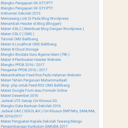
Blangko Pengajuan SK GTT/PTT
Blangko Pengajuan SK GTY/PTY
Instrumen Sekolah 2015
Memasang Link Di Pada Blog Wordpress
Menambah Header di Blog (Blogger)
Materi 4 BLC ( Membuat Blog Dengan Wordpress )
Materi 5 BLC ( CMS )
Tutorial CMS Balitbang
Materi 6 Localhost CMS Balitbang
Materi 8 Cloud Storage
Blangko Biodata Guru Agama Islam ( PAI )
Materi 9 Pembuatan Header Website
Blangko PPDB 2016 / 2017
Pengantar PPDB 2016 / 2017
Menambahkan Feed Rss Pada Halaman Website
Materi Tahsin Perguruan Muhammadiyah
Skrip .php untuk Feed RSS CMS Balitbang
Materi Google Form atau Formulir Online
Materi Desember 2016
Jadwal UTS Genap Ciri Khusus SD
Blangko Data Bantuan Sekolah 2016
Jadwal UAS ( SEKOLAH ) Ciri Khusus SMP/Mts, SMA/MA,
K 2016/2017
Materi Penguatan Kepala Sekolah Tawang Mangu
Pengembangan Kurikulum ISMUBA 2017