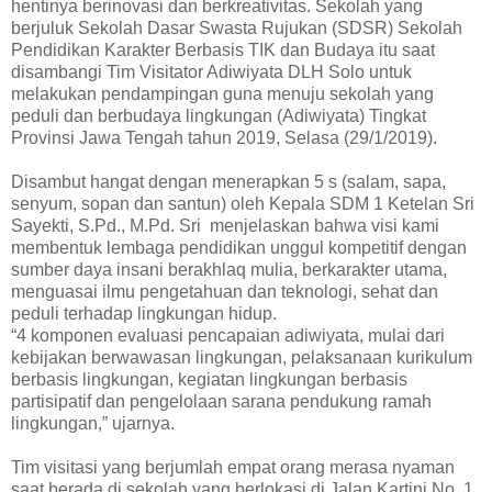
hentinya berinovasi dan berkreativitas. Sekolah yang
berjuluk Sekolah Dasar Swasta Rujukan (SDSR) Sekolah
Pendidikan Karakter Berbasis TIK dan Budaya itu saat
disambangi Tim Visitator Adiwiyata DLH Solo untuk
melakukan pendampingan guna menuju sekolah yang
peduli dan berbudaya lingkungan (Adiwiyata) Tingkat
Provinsi Jawa Tengah tahun 2019, Selasa (29/1/2019).
Disambut hangat dengan menerapkan 5 s (salam, sapa,
senyum, sopan dan santun) oleh Kepala SDM 1 Ketelan Sri
Sayekti, S.Pd., M.Pd. Sri menjelaskan bahwa visi kami
membentuk lembaga pendidikan unggul kompetitif dengan
sumber daya insani berakhlaq mulia, berkarakter utama,
menguasai ilmu pengetahuan dan teknologi, sehat dan
peduli terhadap lingkungan hidup.
“4 komponen evaluasi pencapaian adiwiyata, mulai dari
kebijakan berwawasan lingkungan, pelaksanaan kurikulum
berbasis lingkungan, kegiatan lingkungan berbasis
partisipatif dan pengelolaan sarana pendukung ramah
lingkungan,” ujarnya.
Tim visitasi yang berjumlah empat orang merasa nyaman
saat berada di sekolah yang berlokasi di Jalan Kartini No. 1