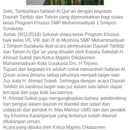
Solo, Tambahkan hafalan Al Qur’an dengan kegiatan
Daurah Tahfidz dan Tahsin yang diperuntukkan bagi siswa
kelas Program Khusus SMP Muhammadiyah 1 Simpon
Surakarta.
Jumat, (9/11/2018) Seluruh siswa kelas Program Khusus
baik kelas VII, VIII, dan IX di Mushola SMP Muhammadiyah
1 Simpon Surakarta ikuti acara pembukaan Daurah Tahfidz
dan Tahsin Al Qur’an yang dihadiri oleh Kepala Sekolah H.
Ahmad Sukidi dan Ketua Majelis Dikdasmen
Muhammadiyah Kota Surakarta Drs. H Trijono.
Tujuan dari kegiatan ini adalah untuk menambah hafalan Al
Quran siswa dimana setiap tahunnya menjadi target satu
Juz, kata H. Ahmad Sukidi. Sehingga dengan acara Daurah
Tahfidz ini nantinya target satu juz dalam satu tahun dapat
tercapai dan juga baik bacaannya.
H. Ahmad Sukidi juga mengungkapkan bahwa pembimbing
dan penguji dalam daurah ini diambil dari ustad dan
ustadzah dari pondok H. Mas Mansur UMS dan dari pondok
‘Isy Kharima Karanganyar yang tentunya sudah dikenal
dikalangan umum.
Acara yang dibuka oleh Ketua Majelis Dikdasmen