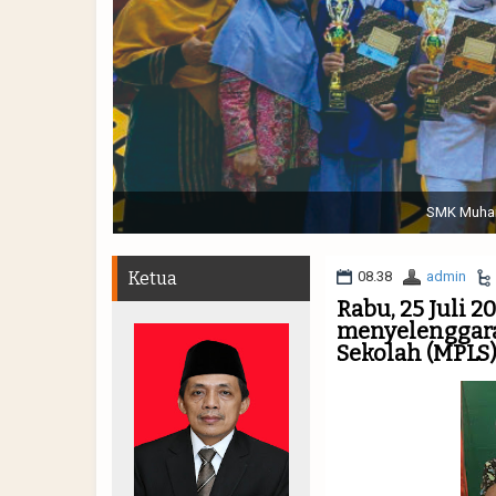
Sabtu, 19 November 2022. (dari kiri) Pertunjukan Tap
Muhammadiyah 48 || Pe
Ketua
08.38
admin
Rabu, 25 Juli 
menyelenggar
Sekolah (MPLS