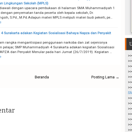
an Lingkungan Sekolah (MPLS)
 diawali dengan upacara pembukaan di halaman SMA Muhammadiyah 1
 dengan penyematan tanda peserta oleh kepala sekolah, Dr.
gsih, S.Pd., M.Pd.Adapun materi MPLS meliputi materi budi pekerti, pe…
e
4 Surakarta adakan Kegiatan Sosialisasi Bahaya Napza dan Penyakit
lam rangka mengantisipasi penggunaan narkoba dan zat sejenisnya
U
n pelajar, SMP Muhammadiyah 4 Surakarta adakan kegiatan Sosialisasi
PZA dan Penyakit Menular pada hari Jumat (26/7/2019). Kegiatan …
>>
e
>>
>>
>>
>>
Beranda
Posting Lama →
>>
>>
S
>>
>>
entar
>>
>>
>>
>>
>>