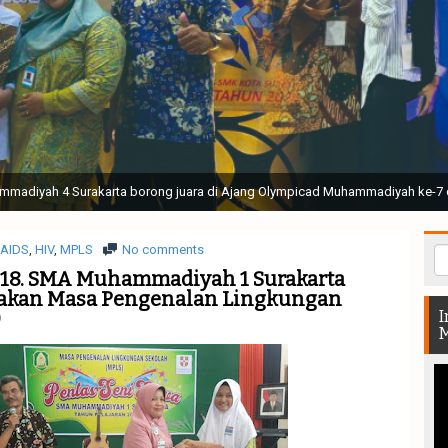
ak Suci Perguruan Muhammadiyah ( TSPM ) di Stadion Manahan Solo || Ir. H. 
rtunjukan bendera dan tari memukau seluruh Muktamar dan Muktamirin yang 
AIDS
,
HIV
,
MPLS
No comments
2018. SMA Muhammadiyah 1 Surakarta
akan Masa Pengenalan Lingkungan
)
I
M