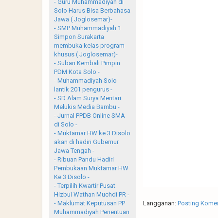
- Guru Muhammadiyah di
Solo Harus Bisa Berbahasa
Jawa ( Joglosemar)-
- SMP Muhammadiyah 1
Simpon Surakarta
membuka kelas program
khusus ( Joglosemar)-
- Subari Kembali Pimpin
PDM Kota Solo -
- Muhammadiyah Solo
lantik 201 pengurus -
- SD Alam Surya Mentari
Melukis Media Bambu -
- Jurnal PPDB Online SMA
di Solo -
- Muktamar HW ke 3 Disolo
akan di hadiri Gubernur
Jawa Tengah -
- Ribuan Pandu Hadiri
Pembukaan Muktamar HW
Ke 3 Disolo -
- Terpilih Kwartir Pusat
Hizbul Wathan Muchdi PR -
Langganan:
Posting Komen
- Maklumat Keputusan PP
Muhammadiyah Penentuan