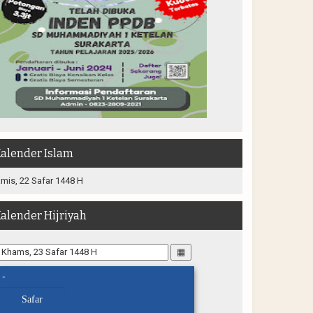
alender Islam
mis, 22 Safar 1448 H
alender Hijriyah
▦
-