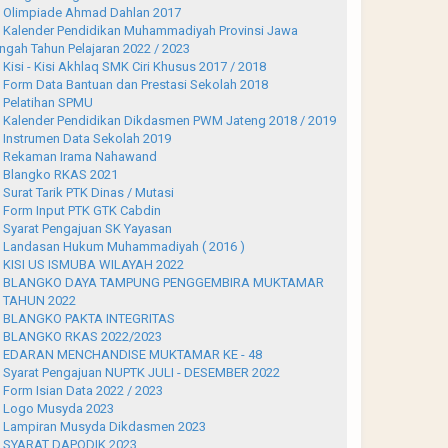
Olimpiade Ahmad Dahlan 2017
Kalender Pendidikan Muhammadiyah Provinsi Jawa
ngah Tahun Pelajaran 2022 / 2023
Kisi - Kisi Akhlaq SMK Ciri Khusus 2017 / 2018
Form Data Bantuan dan Prestasi Sekolah 2018
Pelatihan SPMU
Kalender Pendidikan Dikdasmen PWM Jateng 2018 / 2019
Instrumen Data Sekolah 2019
Rekaman Irama Nahawand
Blangko RKAS 2021
Surat Tarik PTK Dinas / Mutasi
Form Input PTK GTK Cabdin
Syarat Pengajuan SK Yayasan
Landasan Hukum Muhammadiyah ( 2016 )
KISI US ISMUBA WILAYAH 2022
BLANGKO DAYA TAMPUNG PENGGEMBIRA MUKTAMAR
 TAHUN 2022
BLANGKO PAKTA INTEGRITAS
BLANGKO RKAS 2022/2023
EDARAN MENCHANDISE MUKTAMAR KE - 48
Syarat Pengajuan NUPTK JULI - DESEMBER 2022
Form Isian Data 2022 / 2023
Logo Musyda 2023
Lampiran Musyda Dikdasmen 2023
SYARAT DAPODIK 2023