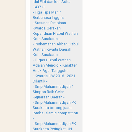
Idul Fitri dan Idul Adha
1437 H -
- Tiga Tips Mahir
Berbahasa Inggris -
- Susunan Pimpinan
Kwarda Gerakan
Kepanduan Hizbul Wathan
Kota Surakarta -
- Perkemahan Akbar Hizbul
Wathan Kwartir Daerah
Kota Surakarta -
- Tugas Hizbul Wathan
Adalah Mendidik Karakter
Anak Agar Tangguh -
- Kwarda HW 2016 - 2021
Dilantik -
- Smp Muhammadiyah 1
Simpon Raih Gelar
Kejuaraan Daerah -
- Smp Muhammadiyah PK
Surakarta borong juara
lomba islamic competition
-
- Smp Muhammadiyah PK
Surakarta Peringkat UN