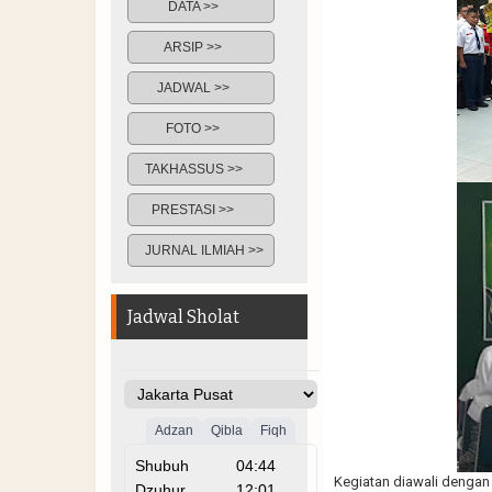
DATA >>
ARSIP >>
JADWAL >>
FOTO >>
TAKHASSUS >>
PRESTASI >>
JURNAL ILMIAH >>
Jadwal Sholat
Kegiatan diawali denga