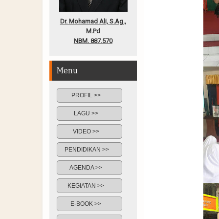
Dr. Mohamad Ali, S.Ag.,
M.Pd
NBM. 887.570
Menu
PROFIL >>
LAGU >>
VIDEO >>
PENDIDIKAN >>
AGENDA >>
KEGIATAN >>
E-BOOK >>