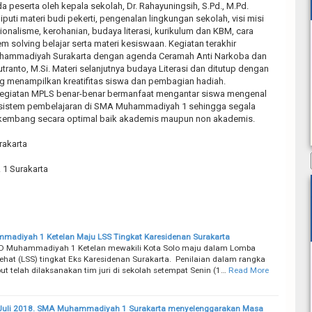
peserta oleh kepala sekolah, Dr. Rahayuningsih, S.Pd., M.Pd.
uti materi budi pekerti, pengenalan lingkungan sekolah, visi misi
onalisme, kerohanian, budaya literasi, kurikulum dan KBM, cara
em solving belajar serta materi kesiswaan. Kegiatan terakhir
Muhammadiyah Surakarta dengan agenda Ceramah Anti Narkoba dan
utranto, M.Si. Materi selanjutnya budaya Literasi dan ditutup dengan
ng menampilkan kreatifitas siswa dan pembagian hadiah.
kegiatan MPLS benar-benar bermanfaat mengantar siswa mengenal
 sistem pembelajaran di SMA Muhammadiyah 1 sehingga segala
rkembang secara optimal baik akademis maupun non akademis.
rakarta
1 Surakarta
adiyah 1 Ketelan Maju LSS Tingkat Karesidenan Surakarta
D Muhammadiyah 1 Ketelan mewakili Kota Solo maju dalam Lomba
ehat (LSS) tingkat Eks Karesidenan Surakarta. Penilaian dalam rangka
ut telah dilaksanakan tim juri di sekolah setempat Senin (1…
Read More
 Juli 2018. SMA Muhammadiyah 1 Surakarta menyelenggarakan Masa