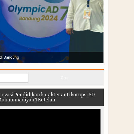
Joko Widodo selaku Presiden RI membuka Acara Muktamar
hadir di dalam stadion
novasi Pendidikan karakter anti korupsi SD
uhammadiyah 1 Ketelan