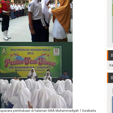
K
Ka
K
n upacara pembukaan di halaman SMA Muhammadiyah 1 Surakarta