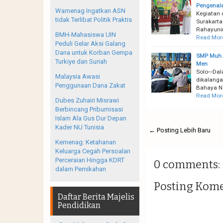
Pengenal
Wamenag Ingatkan ASN
Kegiatan
tidak Terlibat Politik Praktis
Surakarta
Rahayunin
BMH-Mahasiswa UIN
Read Mor
Peduli Gelar Aksi Galang
Dana untuk Korban Gempa
SMP Muh. 
Turkiye dan Suriah
Men
Solo---Da
Malaysia Awasi
dikalanga
Penggunaan Dana Zakat
Bahaya NA
Read Mor
Dubes Zuhairi Misrawi
Berbincang Pribumisasi
Islam Ala Gus Dur Depan
Kader NU Tunisia
← Posting Lebih Baru
Kemenag: Ketahanan
Keluarga Cegah Persoalan
Perceraian Hingga KDRT
0 comments:
dalam Pernikahan
Posting Kom
Daftar Berita Majelis
Pendidikan