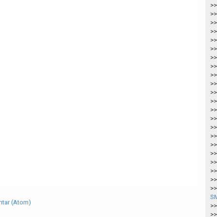
>>
>>
>>
>>
>>
>>
>>
>>
>>
>>
>>
>>
>>
>>
>>
>>
>>
>>
>>
>>
>>
>>
SM
tar (Atom)
>>
>>