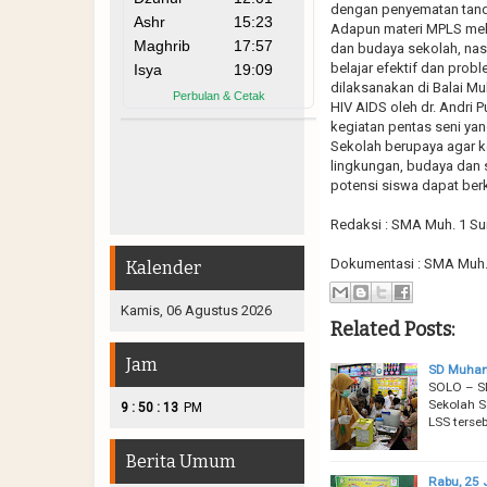
dengan penyematan tanda 
Adapun materi MPLS melip
dan budaya sekolah, nasi
belajar efektif dan probl
dilaksanakan di Balai 
HIV AIDS oleh dr. Andri P
kegiatan pentas seni ya
Sekolah berupaya agar 
lingkungan, budaya dan
potensi siswa dapat be
Redaksi : SMA Muh. 1 Su
Dokumentasi : SMA Muh. 
Kalender
Kamis, 06 Agustus 2026
Related Posts:
Jam
SD Muhamm
SOLO – S
Sekolah S
:
:
9
50
15
PM
LSS terseb
Berita Umum
Rabu, 25