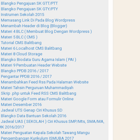
Blangko Pengajuan SK GTT/PTT
Blangko Pengajuan SK GTY/PTY
Instrumen Sekolah 2015
Memasang Link Di Pada Blog Wordpress
Menambah Header di Blog (Blogger)
Materi 4 BLC ( Membuat Blog Dengan Wordpress )
Materi 5 BLC ( CMS )
Tutorial CMS Balitbang
Materi 6 Localhost CMS Balitbang
Materi 8 Cloud Storage
Blangko Biodata Guru Agama Islam ( PAI )
Materi 9 Pembuatan Header Website
Blangko PPDB 2016 / 2017
Pengantar PPDB 2016 / 2017
Menambahkan Feed Rss Pada Halaman Website
Materi Tahsin Perguruan Muhammadiyah
Skrip .php untuk Feed RSS CMS Balitbang
Materi Google Form atau Formulir Online
Materi Desember 2016
Jadwal UTS Genap Ciri Khusus SD
Blangko Data Bantuan Sekolah 2016
Jadwal UAS ( SEKOLAH ) Ciri Khusus SMP/Mts, SMA/MA,
K 2016/2017
Materi Penguatan Kepala Sekolah Tawang Mangu
Pengembangan Kurikulum ISMUBA 2017