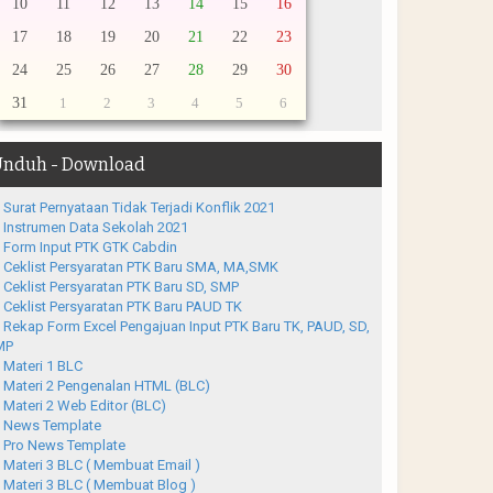
10
11
12
13
14
15
16
17
18
19
20
21
22
23
24
25
26
27
28
29
30
31
1
2
3
4
5
6
nduh - Download
Surat Pernyataan Tidak Terjadi Konflik 2021
Instrumen Data Sekolah 2021
Form Input PTK GTK Cabdin
Ceklist Persyaratan PTK Baru SMA, MA,SMK
Ceklist Persyaratan PTK Baru SD, SMP
Ceklist Persyaratan PTK Baru PAUD TK
Rekap Form Excel Pengajuan Input PTK Baru TK, PAUD, SD,
MP
Materi 1 BLC
Materi 2 Pengenalan HTML (BLC)
Materi 2 Web Editor (BLC)
News Template
Pro News Template
Materi 3 BLC ( Membuat Email )
Materi 3 BLC ( Membuat Blog )