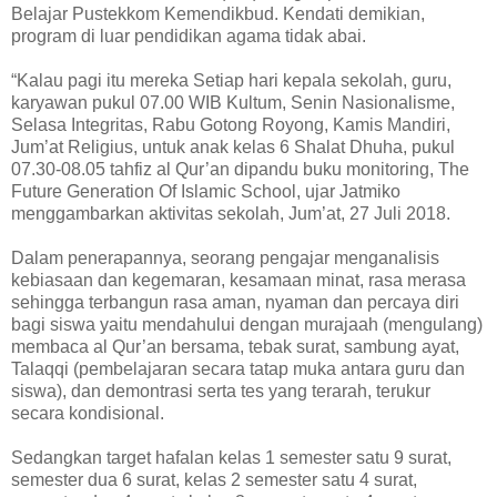
Belajar Pustekkom Kemendikbud. Kendati demikian,
program di luar pendidikan agama tidak abai.
“Kalau pagi itu mereka Setiap hari kepala sekolah, guru,
karyawan pukul 07.00 WIB Kultum, Senin Nasionalisme,
Selasa Integritas, Rabu Gotong Royong, Kamis Mandiri,
Jum’at Religius, untuk anak kelas 6 Shalat Dhuha, pukul
07.30-08.05 tahfiz al Qur’an dipandu buku monitoring, The
Future Generation Of Islamic School, ujar Jatmiko
menggambarkan aktivitas sekolah, Jum’at, 27 Juli 2018.
Dalam penerapannya, seorang pengajar menganalisis
kebiasaan dan kegemaran, kesamaan minat, rasa merasa
sehingga terbangun rasa aman, nyaman dan percaya diri
bagi siswa yaitu mendahului dengan murajaah (mengulang)
membaca al Qur’an bersama, tebak surat, sambung ayat,
Talaqqi (pembelajaran secara tatap muka antara guru dan
siswa), dan demontrasi serta tes yang terarah, terukur
secara kondisional.
Sedangkan target hafalan kelas 1 semester satu 9 surat,
semester dua 6 surat, kelas 2 semester satu 4 surat,