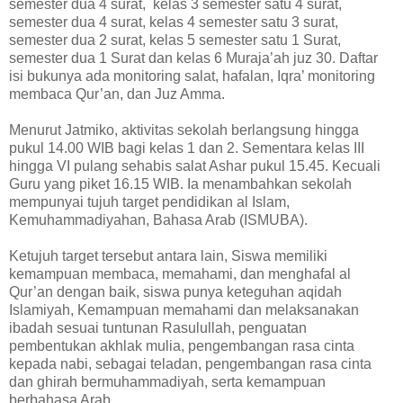
semester dua 4 surat, kelas 3 semester satu 4 surat,
semester dua 4 surat, kelas 4 semester satu 3 surat,
semester dua 2 surat, kelas 5 semester satu 1 Surat,
semester dua 1 Surat dan kelas 6 Muraja’ah juz 30. Daftar
isi bukunya ada monitoring salat, hafalan, Iqra’ monitoring
membaca Qur’an, dan Juz Amma.
Menurut Jatmiko, aktivitas sekolah berlangsung hingga
pukul 14.00 WIB bagi kelas 1 dan 2. Sementara kelas III
hingga VI pulang sehabis salat Ashar pukul 15.45. Kecuali
Guru yang piket 16.15 WIB. Ia menambahkan sekolah
mempunyai tujuh target pendidikan al Islam,
Kemuhammadiyahan, Bahasa Arab (ISMUBA).
Ketujuh target tersebut antara lain, Siswa memiliki
kemampuan membaca, memahami, dan menghafal al
Qur’an dengan baik, siswa punya keteguhan aqidah
Islamiyah, Kemampuan memahami dan melaksanakan
ibadah sesuai tuntunan Rasulullah, penguatan
pembentukan akhlak mulia, pengembangan rasa cinta
kepada nabi, sebagai teladan, pengembangan rasa cinta
dan ghirah bermuhammadiyah, serta kemampuan
berbahasa Arab.