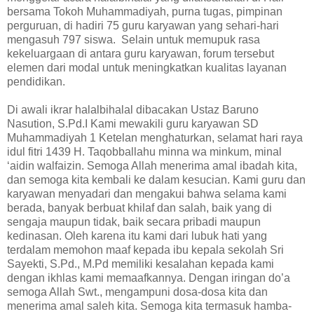
bersama Tokoh Muhammadiyah, purna tugas, pimpinan
perguruan, di hadiri 75 guru karyawan yang sehari-hari
mengasuh 797 siswa. Selain untuk memupuk rasa
kekeluargaan di antara guru karyawan, forum tersebut
elemen dari modal untuk meningkatkan kualitas layanan
pendidikan.
Di awali ikrar halalbihalal dibacakan Ustaz Baruno
Nasution, S.Pd.I Kami mewakili guru karyawan SD
Muhammadiyah 1 Ketelan menghaturkan, selamat hari raya
idul fitri 1439 H. Taqobballahu minna wa minkum, minal
‘aidin walfaizin. Semoga Allah menerima amal ibadah kita,
dan semoga kita kembali ke dalam kesucian. Kami guru dan
karyawan menyadari dan mengakui bahwa selama kami
berada, banyak berbuat khilaf dan salah, baik yang di
sengaja maupun tidak, baik secara pribadi maupun
kedinasan. Oleh karena itu kami dari lubuk hati yang
terdalam memohon maaf kepada ibu kepala sekolah Sri
Sayekti, S.Pd., M.Pd memiliki kesalahan kepada kami
dengan ikhlas kami memaafkannya. Dengan iringan do’a
semoga Allah Swt., mengampuni dosa-dosa kita dan
menerima amal saleh kita. Semoga kita termasuk hamba-