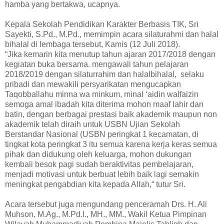
hamba yang bertakwa, ucapnya.
Kepala Sekolah Pendidikan Karakter Berbasis TIK, Sri
Sayekti, S.Pd., M.Pd., memimpin acara silaturahmi dan halal
bihalal di lembaga tersebut, Kamis (12 Juli 2018).
“Jika kemarin kita menutup tahun ajaran 2017/2018 dengan
kegiatan buka bersama. mengawali tahun pelajaran
2018/2019 dengan silaturrahim dan halalbihalal, selaku
pribadi dan mewakili persyarikatan mengucapkan
Taqobballahu minna wa minkum, minal ‘aidin walfaizin
semoga amal ibadah kita diterima mohon maaf lahir dan
batin, dengan berbagai prestasi baik akademik maupun non
akademik telah diraih untuk USBN Ujian Sekolah
Berstandar Nasional (USBN peringkat 1 kecamatan, di
tingkat kota peringkat 3 itu semua karena kerja keras semua
pihak dan didukung oleh keluarga, mohon dukungan
kembali besok pagi sudah beraktivitas pembelajaran,
menjadi motivasi untuk berbuat lebih baik lagi semakin
meningkat pengabdian kita kepada Allah,“ tutur Sri.
Acara tersebut juga mengundang penceramah Drs. H. Ali
Muhson, M.Ag., M.Pd.I., MH., MM., Wakil Ketua Pimpinan