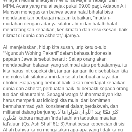
Wilayah Muhammadiyah Pembina Majelis Tabligh dan
MPM. Acara yang mulai sejak pukul 09.00 pagi. Adapun Ali
Muhson menegaskan bahwa acara halal bihalal bisa
mendatangkan berbagai macam kebaikan, “mudah-
mudahan dengan adanya silaturrahim dan halalbihalal
mendatangkan kebaikan, kenikmatan dan kesuksesan, baik
nikmat di dunia dan akherat,”ujarnya.
Ali menjelaskan, hidup kita susah, urip ketulo-tulo,
“Ngunduh Wohing Pakarti” dalam bahasa Indonesia,
pepatah Jawa tersebut berarti : Setiap orang akan
mendapatkan balasan yang setimpal atas perbuatannya, itu
kita harus introspeksi diri, jangan-jangan itu disebabkan kita
memutus tali silaturrahmi dan selalu berbuat aniaya dan
dholim. Siapa yang berbuat baik, akan mendapat kebaikan
dunia dan akherat, perbuatan baik itu berbakti kepada orang
tua dan silaturrahim. Sebagai warga Muhammadiyah kita
harus memperkuat idiologi kita mulai dari komitmen
bermuhammadiyah, konsistensi dalam berdakwah, dan
militansi dalang berjuang, كَبُرَ مَقْتًا عِندَ ٱللَّهِ أَن تَقُولُوا مَا لَا
تَفْعَلُونَ kabura maqtan 'inda laahi an taquuluu maa laa
taf'aluun (Qs. Ash Shaff 61: 3) Amat besar kebencian di sisi
Allah bahwa kamu mengatakan apa-apa yang tidak kamu