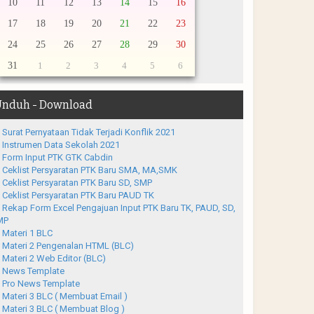
10
11
12
13
14
15
16
17
18
19
20
21
22
23
24
25
26
27
28
29
30
31
1
2
3
4
5
6
nduh - Download
Surat Pernyataan Tidak Terjadi Konflik 2021
Instrumen Data Sekolah 2021
Form Input PTK GTK Cabdin
Ceklist Persyaratan PTK Baru SMA, MA,SMK
Ceklist Persyaratan PTK Baru SD, SMP
Ceklist Persyaratan PTK Baru PAUD TK
Rekap Form Excel Pengajuan Input PTK Baru TK, PAUD, SD,
MP
Materi 1 BLC
Materi 2 Pengenalan HTML (BLC)
Materi 2 Web Editor (BLC)
News Template
Pro News Template
Materi 3 BLC ( Membuat Email )
Materi 3 BLC ( Membuat Blog )