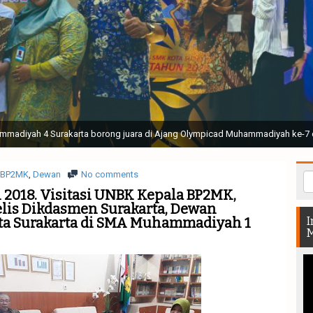
ak Suci Perguruan Muhammadiyah ( TSPM ) di Stadion Manahan Solo || Ir. H. 
rtunjukan bendera dan tari memukau seluruh Muktamar dan Muktamirin yang 
BP2MK
,
Dewan
No comments
il 2018. Visitasi UNBK Kepala BP2MK,
lis Dikdasmen Surakarta, Dewan
ta Surakarta di SMA Muhammadiyah 1
I
M