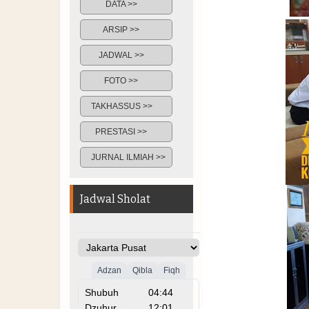
DATA >>
ARSIP >>
JADWAL >>
FOTO >>
TAKHASSUS >>
PRESTASI >>
JURNAL ILMIAH >>
Jadwal Sholat