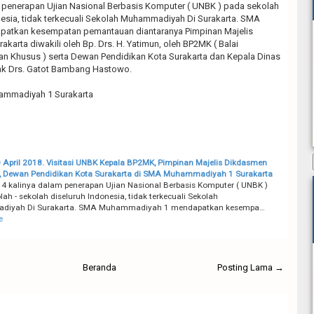
m penerapan Ujian Nasional Berbasis Komputer ( UNBK ) pada sekolah
nesia, tidak terkecuali Sekolah Muhammadiyah Di Surakarta. SMA
tkan kesempatan pemantauan diantaranya Pimpinan Majelis
arta diwakili oleh Bp. Drs. H. Yatimun, oleh BP2MK ( Balai
an Khusus ) serta Dewan Pendidikan Kota Surakarta dan Kepala Dinas
ak Drs. Gatot Bambang Hastowo.
ammadiyah 1 Surakarta
0 April 2018. Visitasi UNBK Kepala BP2MK, Pimpinan Majelis Dikdasmen
, Dewan Pendidikan Kota Surakarta di SMA Muhammadiyah 1 Surakarta
4 kalinya dalam penerapan Ujian Nasional Berbasis Komputer ( UNBK )
ah - sekolah diseluruh Indonesia, tidak terkecuali Sekolah
iyah Di Surakarta. SMA Muhammadiyah 1 mendapatkan kesempa…
e
Beranda
Posting Lama →