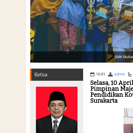
Sabtu, 19 November 2022. (dari kiri) Pertunjukan Tap
Muhammadiyah 48 || Pe
Ketua
10.01
admin
Selasa, 10 Apr
Pimpinan Maje
Pendidikan Ko
Surakarta