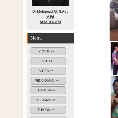
Dr. Mohamad Ali, S.Ag.,
M.Pd
NBM. 887.570
Menu
PROFIL >>
LAGU >>
VIDEO >>
PENDIDIKAN >>
AGENDA >>
KEGIATAN >>
E-BOOK >>