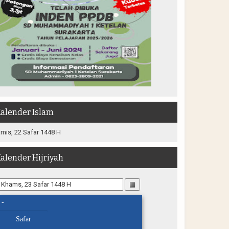
alender Islam
mis, 22 Safar 1448 H
alender Hijriyah
▦
-