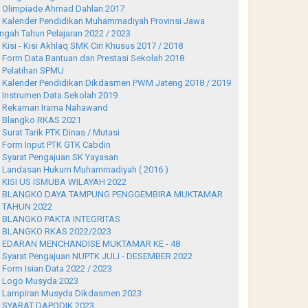
Olimpiade Ahmad Dahlan 2017
Kalender Pendidikan Muhammadiyah Provinsi Jawa
ngah Tahun Pelajaran 2022 / 2023
Kisi - Kisi Akhlaq SMK Ciri Khusus 2017 / 2018
Form Data Bantuan dan Prestasi Sekolah 2018
Pelatihan SPMU
Kalender Pendidikan Dikdasmen PWM Jateng 2018 / 2019
Instrumen Data Sekolah 2019
Rekaman Irama Nahawand
Blangko RKAS 2021
Surat Tarik PTK Dinas / Mutasi
Form Input PTK GTK Cabdin
Syarat Pengajuan SK Yayasan
Landasan Hukum Muhammadiyah ( 2016 )
KISI US ISMUBA WILAYAH 2022
BLANGKO DAYA TAMPUNG PENGGEMBIRA MUKTAMAR
 TAHUN 2022
BLANGKO PAKTA INTEGRITAS
BLANGKO RKAS 2022/2023
EDARAN MENCHANDISE MUKTAMAR KE - 48
Syarat Pengajuan NUPTK JULI - DESEMBER 2022
Form Isian Data 2022 / 2023
Logo Musyda 2023
Lampiran Musyda Dikdasmen 2023
SYARAT DAPODIK 2023