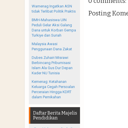
0 comments:
Wamenag Ingatkan ASN
tidak Terlibat Politik Praktis
Posting Kom
BMH-Mahasiswa UIN
Peduli Gelar Aksi Galang
Dana untuk Korban Gempa
Turkiye dan Suriah
Malaysia Awasi
Penggunaan Dana Zakat
Dubes Zuhairi Misrawi
Berbincang Pribumisasi
Islam Ala Gus Dur Depan
Kader NU Tunisia
Kemenag: Ketahanan
Keluarga Cegah Persoalan
Perceraian Hingga KDRT
dalam Pernikahan
Daftar Berita Majelis
Pendidikan