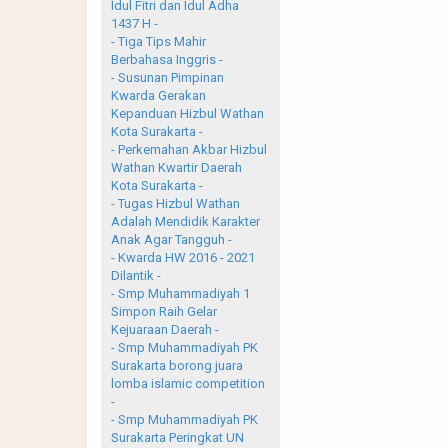
Idul Fitri dan Idul Adha
1437 H -
- Tiga Tips Mahir
Berbahasa Inggris -
- Susunan Pimpinan
Kwarda Gerakan
Kepanduan Hizbul Wathan
Kota Surakarta -
- Perkemahan Akbar Hizbul
Wathan Kwartir Daerah
Kota Surakarta -
- Tugas Hizbul Wathan
Adalah Mendidik Karakter
Anak Agar Tangguh -
- Kwarda HW 2016 - 2021
Dilantik -
- Smp Muhammadiyah 1
Simpon Raih Gelar
Kejuaraan Daerah -
- Smp Muhammadiyah PK
Surakarta borong juara
lomba islamic competition
-
- Smp Muhammadiyah PK
Surakarta Peringkat UN