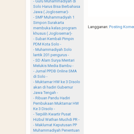
- Guru Muhammadiyah di
Solo Harus Bisa Berbahasa
Jawa ( Joglosemar)-
- SMP Muhammadiyah 1
Simpon Surakarta
Langganan:
Posting Komen
membuka kelas program
khusus ( Joglosemar)-
- Subari Kembali Pimpin
PDM Kota Solo -
- Muhammadiyah Solo
lantik 201 pengurus -
- SD Alam Surya Mentari
Melukis Media Bambu -
- Jurnal PPDB Online SMA
di Solo -
- Muktamar HW ke 3 Disolo
akan di hadiri Gubernur
Jawa Tengah -
- Ribuan Pandu Hadiri
Pembukaan Muktamar HW
Ke 3 Disolo -
- Terpilih Kwartir Pusat
Hizbul Wathan Muchdi PR -
- Maklumat Keputusan PP
Muhammadiyah Penentuan