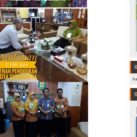
K
Ka
K