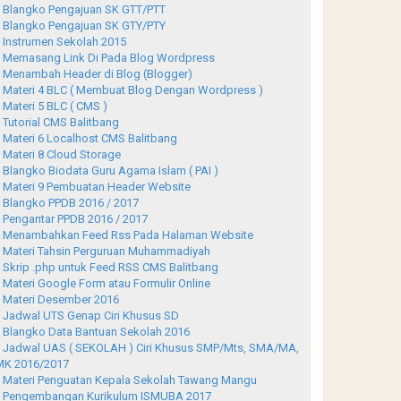
Blangko Pengajuan SK GTT/PTT
Blangko Pengajuan SK GTY/PTY
Instrumen Sekolah 2015
Memasang Link Di Pada Blog Wordpress
Menambah Header di Blog (Blogger)
Materi 4 BLC ( Membuat Blog Dengan Wordpress )
Materi 5 BLC ( CMS )
Tutorial CMS Balitbang
Materi 6 Localhost CMS Balitbang
Materi 8 Cloud Storage
Blangko Biodata Guru Agama Islam ( PAI )
Materi 9 Pembuatan Header Website
Blangko PPDB 2016 / 2017
Pengantar PPDB 2016 / 2017
Menambahkan Feed Rss Pada Halaman Website
Materi Tahsin Perguruan Muhammadiyah
Skrip .php untuk Feed RSS CMS Balitbang
Materi Google Form atau Formulir Online
Materi Desember 2016
Jadwal UTS Genap Ciri Khusus SD
Blangko Data Bantuan Sekolah 2016
Jadwal UAS ( SEKOLAH ) Ciri Khusus SMP/Mts, SMA/MA,
K 2016/2017
Materi Penguatan Kepala Sekolah Tawang Mangu
Pengembangan Kurikulum ISMUBA 2017