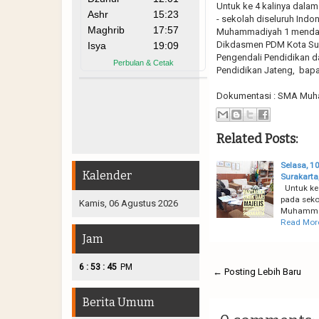
Untuk ke 4 kalinya dala
- sekolah diseluruh Indo
Muhammadiyah 1 mendapa
Dikdasmen PDM Kota Surak
Pengendali Pendidikan d
Pendidikan Jateng, bap
Dokumentasi : SMA Muh
Related Posts:
Selasa, 1
Kalender
Surakarta
Untuk ke 
pada sekol
Kamis, 06 Agustus 2026
Muhammad
Read Mor
Jam
:
:
6
53
46
PM
← Posting Lebih Baru
Berita Umum