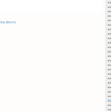
>>
>>
>>
>>
>>
tar (Atom)
>>
>>
>>
>>
>>
>>
>>
>>
>>
>>
>>
>>
>>
>>
>>
>>
>>
SM
>>
>>