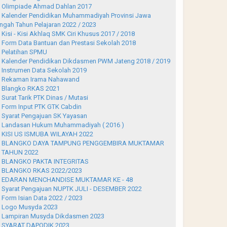
Olimpiade Ahmad Dahlan 2017
Kalender Pendidikan Muhammadiyah Provinsi Jawa
ngah Tahun Pelajaran 2022 / 2023
Kisi - Kisi Akhlaq SMK Ciri Khusus 2017 / 2018
Form Data Bantuan dan Prestasi Sekolah 2018
Pelatihan SPMU
Kalender Pendidikan Dikdasmen PWM Jateng 2018 / 2019
Instrumen Data Sekolah 2019
Rekaman Irama Nahawand
Blangko RKAS 2021
Surat Tarik PTK Dinas / Mutasi
Form Input PTK GTK Cabdin
Syarat Pengajuan SK Yayasan
Landasan Hukum Muhammadiyah ( 2016 )
KISI US ISMUBA WILAYAH 2022
BLANGKO DAYA TAMPUNG PENGGEMBIRA MUKTAMAR
 TAHUN 2022
BLANGKO PAKTA INTEGRITAS
BLANGKO RKAS 2022/2023
EDARAN MENCHANDISE MUKTAMAR KE - 48
Syarat Pengajuan NUPTK JULI - DESEMBER 2022
Form Isian Data 2022 / 2023
Logo Musyda 2023
Lampiran Musyda Dikdasmen 2023
SYARAT DAPODIK 2023