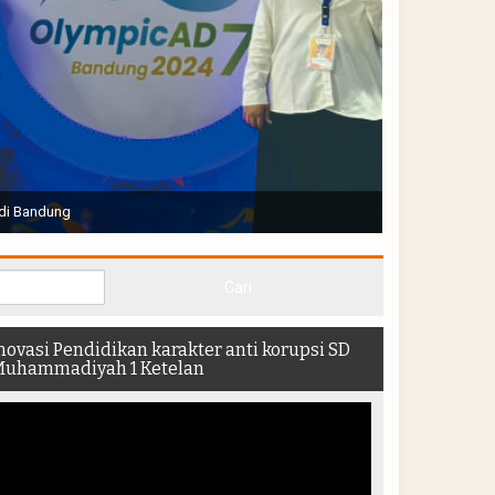
Joko Widodo selaku Presiden RI membuka Acara Muktamar
hadir di dalam stadion
novasi Pendidikan karakter anti korupsi SD
uhammadiyah 1 Ketelan