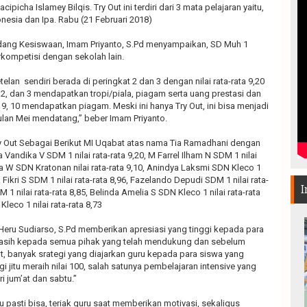
picha Islamey Bilqis. Try Out ini terdiri dari 3 mata pelajaran yaitu,
esia dan Ipa. Rabu (21 Februari 2018)
dang Kesiswaan, Imam Priyanto, S.Pd menyampaikan, SD Muh 1
ompetisi dengan sekolah lain.
an sendiri berada di peringkat 2 dan 3 dengan nilai rata-rata 9,20
, 2, dan 3 mendapatkan tropi/piala, piagam serta uang prestasi dan
 8, 9, 10 mendapatkan piagam. Meski ini hanya Try Out, ini bisa menjadi
lan Mei mendatang,” beber Imam Priyanto.
y Out Sebagai Berikut MI Uqabat atas nama Tia Ramadhani dengan
na Vandika V SDM 1 nilai rata-rata 9,20, M Farrel Ilham N SDM 1 nilai
ma W SDN Kratonan nilai rata-rata 9,10, Anindya Laksmi SDN Kleco 1
al Fikri S SDM 1 nilai rata-rata 8,96, Fazelando Depudi SDM 1 nilai rata-
I
DM 1 nilai rata-rata 8,85, Belinda Amelia S SDN Kleco 1 nilai rata-rata
leco 1 nilai rata-rata 8,73
 Heru Sudiarso, S.Pd memberikan apresiasi yang tinggi kepada para
a kasih kepada semua pihak yang telah mendukung dan sebelum
ut, banyak srategi yang diajarkan guru kepada para siswa yang
i jitu meraih nilai 100, salah satunya pembelajaran intensive yang
ri jum’at dan sabtu.”
pasti bisa, teriak guru saat memberikan motivasi, sekaligus