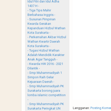
Idul Fitri dan Idul Adha
1437 H -
- Tiga Tips Mahir
Berbahasa Inggris -
- Susunan Pimpinan
Kwarda Gerakan
Kepanduan Hizbul Wathan
Kota Surakarta -
- Perkemahan Akbar Hizbul
Wathan Kwartir Daerah
Kota Surakarta -
- Tugas Hizbul Wathan
Adalah Mendidik Karakter
Anak Agar Tangguh -
- Kwarda HW 2016 - 2021
Dilantik -
- Smp Muhammadiyah 1
Simpon Raih Gelar
Kejuaraan Daerah -
- Smp Muhammadiyah PK
Surakarta borong juara
lomba islamic competition
-
- Smp Muhammadiyah PK
Langganan:
Posting Komen
Surakarta Peringkat UN