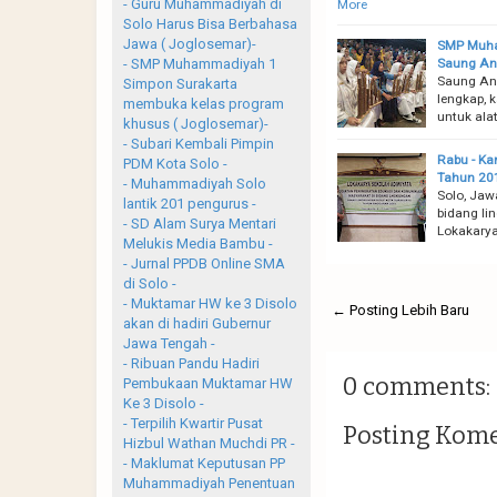
- Guru Muhammadiyah di
More
Solo Harus Bisa Berbahasa
Jawa ( Joglosemar)-
SMP Muham
Saung An
- SMP Muhammadiyah 1
Saung An
Simpon Surakarta
lengkap, 
membuka kelas program
untuk ala
khusus ( Joglosemar)-
- Subari Kembali Pimpin
Rabu - Ka
PDM Kota Solo -
Tahun 20
- Muhammadiyah Solo
Solo, Jaw
lantik 201 pengurus -
bidang li
- SD Alam Surya Mentari
Lokakarya
Melukis Media Bambu -
- Jurnal PPDB Online SMA
di Solo -
- Muktamar HW ke 3 Disolo
← Posting Lebih Baru
akan di hadiri Gubernur
Jawa Tengah -
- Ribuan Pandu Hadiri
0 comments:
Pembukaan Muktamar HW
Ke 3 Disolo -
- Terpilih Kwartir Pusat
Posting Kom
Hizbul Wathan Muchdi PR -
- Maklumat Keputusan PP
Muhammadiyah Penentuan