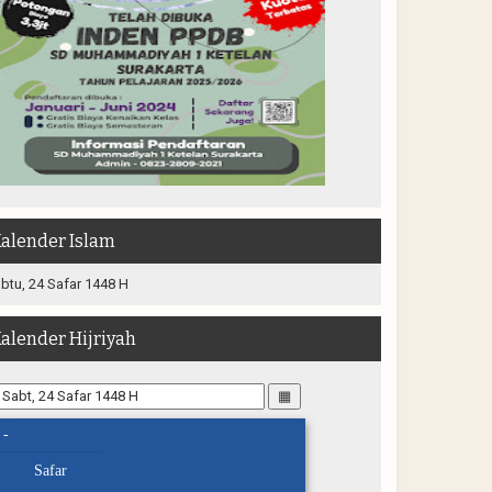
alender Islam
btu, 24 Safar 1448 H
alender Hijriyah
▦
-