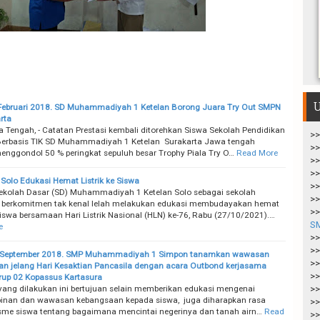
U
Februari 2018. SD Muhammadiyah 1 Ketelan Borong Juara Try Out SMPN
rta
a Tengah, - Catatan Prestasi kembali ditorehkan Siswa Sekolah Pendidikan
>>
Berbasis TIK SD Muhammadiyah 1 Ketelan Surakarta Jawa tengah
>>
menggondol 50 % peringkat sepuluh besar Trophy Piala Try O…
Read More
>>
>>
Solo Edukasi Hemat Listrik ke Siswa
>>
kolah Dasar (SD) Muhammadiyah 1 Ketelan Solo sebagai sekolah
>>
 berkomitmen tak kenal lelah melakukan edukasi membudayakan hemat
>>
 siswa bersamaan Hari Listrik Nasional (HLN) ke-76, Rabu (27/10/2021).…
S
e
>>
>>
9 September 2018. SMP Muhammadiyah 1 Simpon tanamkan wawasan
>>
n jelang Hari Kesaktian Pancasila dengan acara Outbond kerjasama
>>
up 02 Kopassus Kartasura
yang dilakukan ini bertujuan selain memberikan edukasi mengenai
>>
inan dan wawasan kebangsaan kepada siswa, juga diharapkan rasa
>>
sme siswa tentang bagaimana mencintai negerinya dan tanah airn…
Read
>>