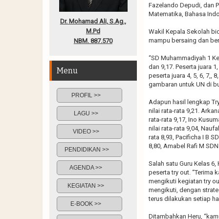
Fazelando Depudi, dan Paci
Matematika, Bahasa Indon
Dr. Mohamad Ali, S.Ag.,
M.Pd
Wakil Kepala Sekolah bi
mampu bersaing dan berk
NBM. 887.570
“SD Muhammadiyah 1 Ketel
dan 9,17. Peserta juara 1
Menu
peserta juara 4, 5, 6, 7,,
gambaran untuk UN di bu
PROFIL >>
Adapun hasil lengkap Tr
nilai rata-rata 9,21. Arka
LAGU >>
rata-rata 9,17, Ino Kusu
nilai rata-rata 9,04, Nauf
VIDEO >>
rata 8,93, Pacificha I B S
8,80, Amabel Rafi M SDN K
PENDIDIKAN >>
Salah satu Guru Kelas 6,
AGENDA >>
peserta try out. “Terim
mengikuti kegiatan try o
KEGIATAN >>
mengikuti, dengan strateg
terus dilakukan setiap ha
E-BOOK >>
Ditambahkan Heru, “kamu 