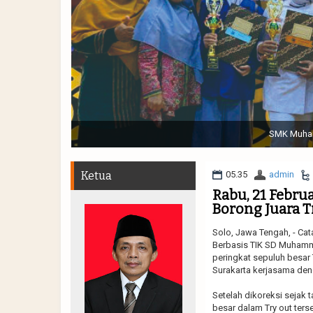
Sabtu, 19 November 2022. (dari kiri) Pertunjukan Tap
Muhammadiyah 48 || Pe
Ketua
05.35
admin
Rabu, 21 Febru
Borong Juara T
Solo, Jawa Tengah, - Cat
Berbasis TIK SD Muhamm
peringkat sepuluh besar
Surakarta kerjasama de
Setelah dikoreksi sejak 
besar dalam Try out terse