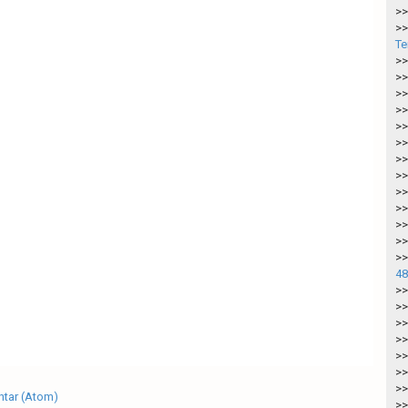
>>
>>
Te
>>
>>
>>
>>
>>
>>
>>
>>
>>
>>
>>
>>
>>
48
>>
>>
>>
>>
>>
>>
>>
tar (Atom)
>>