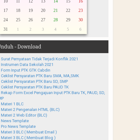
10
11
12
13
14
15
16
17
18
19
20
21
22
23
24
25
26
27
28
29
30
31
1
2
3
4
5
6
nduh - Download
Surat Pernyataan Tidak Terjadi Konflik 2021
Instrumen Data Sekolah 2021
Form Input PTK GTK Cabdin
Ceklist Persyaratan PTK Baru SMA, MA,SMK
Ceklist Persyaratan PTK Baru SD, SMP
Ceklist Persyaratan PTK Baru PAUD TK
Rekap Form Excel Pengajuan Input PTK Baru TK, PAUD, SD,
MP
Materi 1 BLC
Materi 2 Pengenalan HTML (BLC)
Materi 2 Web Editor (BLC)
News Template
Pro News Template
Materi 3 BLC ( Membuat Email )
Materi 3 BLC ( Membuat Blog )