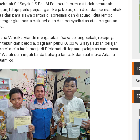
sekolah Sri Sayekti, S.Pd., M.Pd, meraih prestasi tidak semudah
an, tetapi perlu perjuangan, kerja keras, dan do’a dari semua pihak.
as dari para siswa pantas di apresiasi dan diacungi dua jempol
mengangkat nama baik sekolah dan persyarikatan atau perguruan
a.
kana Vandika Viandri mengatakan “saya senang sekali, resepnya
n tekun dan berdo’a, pagi hari pukul 03.00 WIB saya sudah belajar
ercita-cita ingin menjadi Diplomat di Jepang, pelajaran yang saya
A.” Wajah semringah tanda bahagia tampak dari raut muka Arkana
Jatmiko.
K
Sa
K