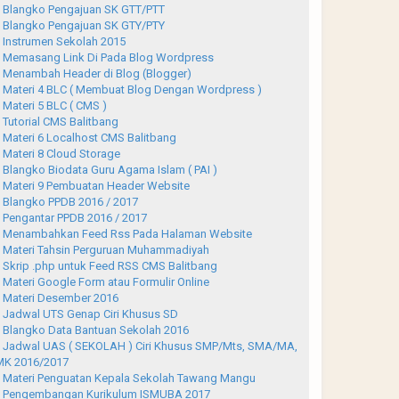
Blangko Pengajuan SK GTT/PTT
Blangko Pengajuan SK GTY/PTY
Instrumen Sekolah 2015
Memasang Link Di Pada Blog Wordpress
Menambah Header di Blog (Blogger)
Materi 4 BLC ( Membuat Blog Dengan Wordpress )
Materi 5 BLC ( CMS )
Tutorial CMS Balitbang
Materi 6 Localhost CMS Balitbang
Materi 8 Cloud Storage
Blangko Biodata Guru Agama Islam ( PAI )
Materi 9 Pembuatan Header Website
Blangko PPDB 2016 / 2017
Pengantar PPDB 2016 / 2017
Menambahkan Feed Rss Pada Halaman Website
Materi Tahsin Perguruan Muhammadiyah
Skrip .php untuk Feed RSS CMS Balitbang
Materi Google Form atau Formulir Online
Materi Desember 2016
Jadwal UTS Genap Ciri Khusus SD
Blangko Data Bantuan Sekolah 2016
Jadwal UAS ( SEKOLAH ) Ciri Khusus SMP/Mts, SMA/MA,
K 2016/2017
Materi Penguatan Kepala Sekolah Tawang Mangu
Pengembangan Kurikulum ISMUBA 2017