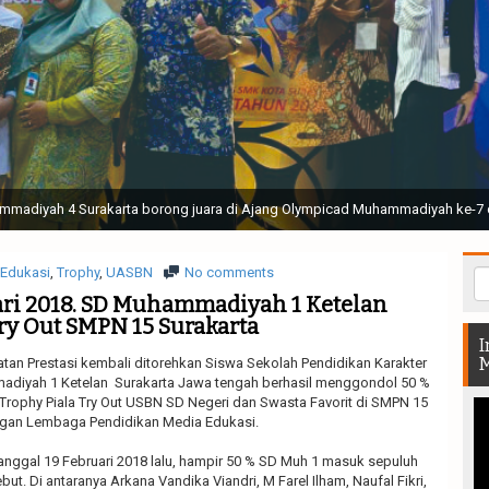
ak Suci Perguruan Muhammadiyah ( TSPM ) di Stadion Manahan Solo || Ir. H. 
rtunjukan bendera dan tari memukau seluruh Muktamar dan Muktamirin yang 
Edukasi
,
Trophy
,
UASBN
No comments
ari 2018. SD Muhammadiyah 1 Ketelan
ry Out SMPN 15 Surakarta
I
M
atan Prestasi kembali ditorehkan Siswa Sekolah Pendidikan Karakter
adiyah 1 Ketelan Surakarta Jawa tengah berhasil menggondol 50 %
 Trophy Piala Try Out USBN SD Negeri dan Swasta Favorit di SMPN 15
ngan Lembaga Pendidikan Media Edukasi.
tanggal 19 Februari 2018 lalu, hampir 50 % SD Muh 1 masuk sepuluh
but. Di antaranya Arkana Vandika Viandri, M Farel Ilham, Naufal Fikri,