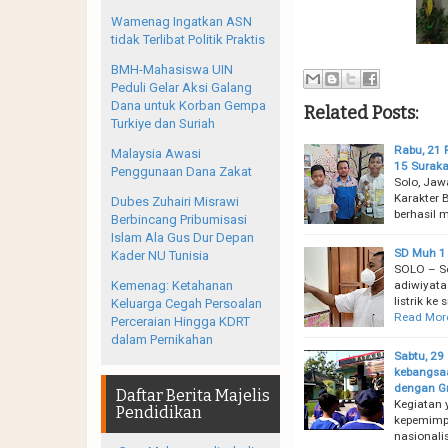
Wamenag Ingatkan ASN
tidak Terlibat Politik Praktis
BMH-Mahasiswa UIN
Peduli Gelar Aksi Galang
Dana untuk Korban Gempa
Related Posts:
Turkiye dan Suriah
Rabu, 21 
Malaysia Awasi
15 Suraka
Penggunaan Dana Zakat
Solo, Jaw
Karakter 
Dubes Zuhairi Misrawi
berhasil 
Berbincang Pribumisasi
Islam Ala Gus Dur Depan
SD Muh 1 
Kader NU Tunisia
SOLO – Se
adiwiyata
Kemenag: Ketahanan
listrik ke
Keluarga Cegah Persoalan
Read Mor
Perceraian Hingga KDRT
dalam Pernikahan
Sabtu, 2
kebangsaa
dengan Gr
Daftar Berita Majelis
Kegiatan 
Pendidikan
kepemimp
nasionali