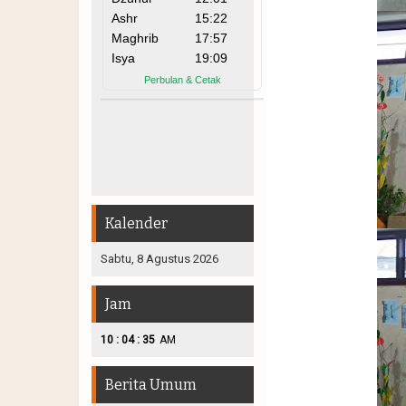
Kalender
Sabtu, 8 Agustus 2026
Jam
:
:
10
04
37
AM
Berita Umum