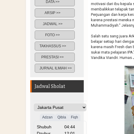
DATA >>
motivasi dari ibu kepala 
membalikkan telapak tang
ARSIP >>
Perjuangan dan kerja ker
karena prestasi mereka 
JADWAL >>
Muhammadiyah.” Jelasny
FOTO >>
Salah satu sang juara Ar
belajar setiap hari denga
TAKHASSUS >>
karena masih Fresh dan b
sukai mata pelajaran IP
PRESTASI >>
Vandika Viandri. Humas 
JURNAL ILMIAH >>
Jadwal Sholat