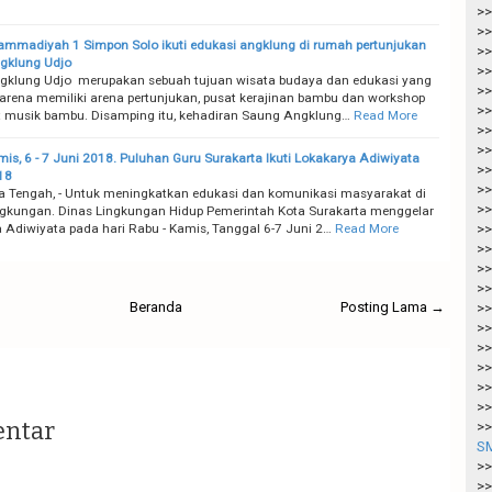
>>
>>
madiyah 1 Simpon Solo ikuti edukasi angklung di rumah pertunjukan
>>
gklung Udjo
>>
gklung Udjo merupakan sebuah tujuan wisata budaya dan edukasi yang
>>
karena memiliki arena pertunjukan, pusat kerajinan bambu dan workshop
>>
t musik bambu. Disamping itu, kehadiran Saung Angklung…
Read More
>>
>>
mis, 6 - 7 Juni 2018. Puluhan Guru Surakarta Ikuti Lokakarya Adiwiyata
>>
18
>>
a Tengah, - Untuk meningkatkan edukasi dan komunikasi masyarakat di
>>
ngkungan. Dinas Lingkungan Hidup Pemerintah Kota Surakarta menggelar
 Adiwiyata pada hari Rabu - Kamis, Tanggal 6-7 Juni 2…
Read More
>>
>>
>>
>>
Beranda
Posting Lama →
>>
>>
>>
>>
>>
>>
entar
>>
SM
>>
>>