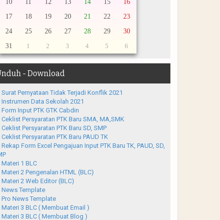
10
11
12
13
14
15
16
17
18
19
20
21
22
23
24
25
26
27
28
29
30
31
1
2
3
4
5
6
nduh - Download
Surat Pernyataan Tidak Terjadi Konflik 2021
Instrumen Data Sekolah 2021
Form Input PTK GTK Cabdin
Ceklist Persyaratan PTK Baru SMA, MA,SMK
Ceklist Persyaratan PTK Baru SD, SMP
Ceklist Persyaratan PTK Baru PAUD TK
Rekap Form Excel Pengajuan Input PTK Baru TK, PAUD, SD,
MP
Materi 1 BLC
Materi 2 Pengenalan HTML (BLC)
Materi 2 Web Editor (BLC)
News Template
Pro News Template
Materi 3 BLC ( Membuat Email )
Materi 3 BLC ( Membuat Blog )