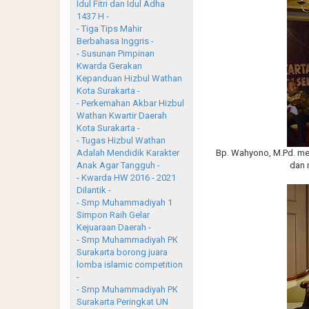
Idul Fitri dan Idul Adha
1437 H -
- Tiga Tips Mahir
Berbahasa Inggris -
- Susunan Pimpinan
Kwarda Gerakan
Kepanduan Hizbul Wathan
Kota Surakarta -
- Perkemahan Akbar Hizbul
Wathan Kwartir Daerah
Kota Surakarta -
- Tugas Hizbul Wathan
Adalah Mendidik Karakter
Bp. Wahyono, M.Pd. me
Anak Agar Tangguh -
dan 
- Kwarda HW 2016 - 2021
Dilantik -
- Smp Muhammadiyah 1
Simpon Raih Gelar
Kejuaraan Daerah -
- Smp Muhammadiyah PK
Surakarta borong juara
lomba islamic competition
-
- Smp Muhammadiyah PK
Surakarta Peringkat UN