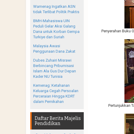
Wamenag Ingatkan ASN
tidak Terlibat Politik Praktis
BMH-Mahasiswa UIN
Peduli Gelar Aksi Galang
Penyerahan Buku Ole
Dana untuk Korban Gempa
Turkiye dan Suriah
Malaysia Awasi
Penggunaan Dana Zakat
Dubes Zuhairi Misrawi
Berbincang Pribumisasi
Islam Ala Gus Dur Depan
Kader NU Tunisia
Kemenag: Ketahanan
Keluarga Cegah Persoalan
Perceraian Hingga KDRT
dalam Pernikahan
Pertunjukkan T
Daftar Berita Majelis
Pendidikan