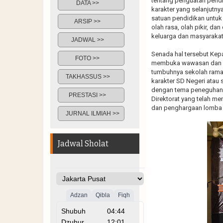
tentang penguatan pendi
DATA >>
karakter yang selanjutn
satuan pendidikan untuk 
ARSIP >>
olah rasa, olah pikir, d
keluarga dan masyarakat
JADWAL >>
Senada hal tersebut Kepal
FOTO >>
membuka wawasan dan p
tumbuhnya sekolah rama
TAKHASSUS >>
karakter SD Negeri atau
dengan tema peneguhan p
PRESTASI >>
Direktorat yang telah m
dan penghargaan lomba 
JURNAL ILMIAH >>
Jadwal Sholat