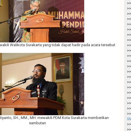
>>
>>
>>
>>
>>
>>
>>
>>
kili Walikota Surakarta yang tidak dapat hadir pada acara tersebut
>>
>>
>>
>>
>>
>>
>>
>>
>>
>>
>>
>>
>>
>>
 Riyanto, SH., MM., MH. mewakili PDM Kota Surakarta memberikan
SM
sambutan
>>
>>