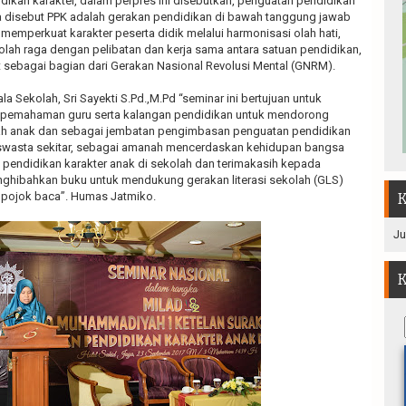
dikan karakter, dalam perpres ini disebutkan, penguatan pendidikan
ya disebut PPK adalah gerakan pendidikan di bawah tanggung jawab
memperkuat karakter peserta didik melalui harmonisasi olah hati,
an olah raga dengan pelibatan dan kerja sama antara satuan pendidikan,
 sebagai bagian dari Gerakan Nasional Revolusi Mental (GNRM).
a Sekolah, Sri Sayekti S.Pd.,M.Pd “seminar ini bertujuan untuk
emahaman guru serta kalangan pendidikan untuk mendorong
h anak dan sebagai jembatan pengimbasan penguatan pendidikan
 swasta sekitar, sebagai amanah mencerdaskan kehidupan bangsa
endidikan karakter anak di sekolah dan terimakasih kepada
enghibahkan buku untuk mendukung gerakan literasi sekolah (GLS)
pojok baca”. Humas Jatmiko.
K
Ju
K