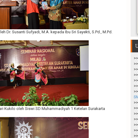
h Dr. Susanti Sufyadi, M.A. kepada Ibu Sri Sayekti, S.Pd., M.Pd.
U
>>
>>
>>
>>
>>
>>
>>
S
>>
>>
ari Kukilo oleh Siswi SD Muhammadiyah 1 Ketelan Surakarta
>>
>>
>>
>>
>>