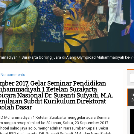
ak Suci Perguruan Muhammadiyah ( TSPM ) di Stadion Manahan Solo || Ir. H. 
rtunjukan bendera dan tari memukau seluruh Muktamar dan Muktamirin yang 
No comments
ember 2017. Gelar Seminar Pendidikan
muhammadiyah 1 Ketelan Surakarta
cara Nasional Dr. Susanti Sufyadi, M.A.
I
M
enilaian Subdit Kurikulum Direktorat
olah Dasar
 Muhammadiyah 1 Ketelan Surakarta menggelar acara Seminar
m rangka resepsi milad ke-82 tahun, Sabtu, 23 September 2017.
 hotel sahid jaya solo, menghadirkan Narasumber Kepala Seksi
ktorat PSD dari Jakarta, DR. Susanti Sufyadi, M.A. dan Noor Endah