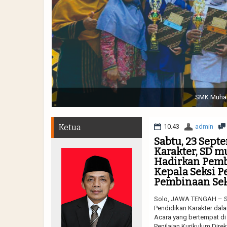
Sabtu, 19 November 2022. (dari kiri) Pertunjukan Tap
Muhammadiyah 48 || Pe
Ketua
10.43
admin
Sabtu, 23 Sept
Karakter, SD 
Hadirkan Pembi
Kepala Seksi P
Pembinaan Sek
Solo, JAWA TENGAH – SD
Pendidikan Karakter dala
Acara yang bertempat di
Penilaian Kurikulum Dire