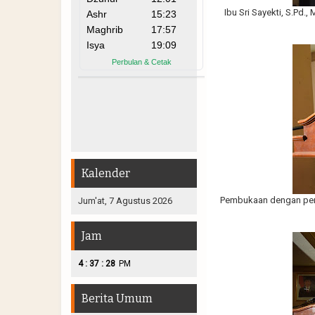
Ibu Sri Sayekti, S.Pd
Kalender
Pembukaan dengan pemb
Jum'at, 7 Agustus 2026
Jam
:
:
4
37
30
PM
Berita Umum