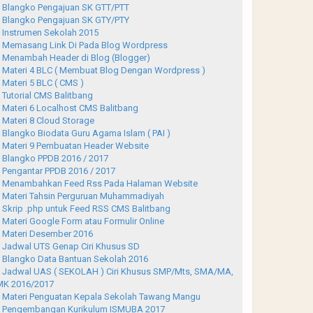
Blangko Pengajuan SK GTT/PTT
Blangko Pengajuan SK GTY/PTY
Instrumen Sekolah 2015
Memasang Link Di Pada Blog Wordpress
Menambah Header di Blog (Blogger)
Materi 4 BLC ( Membuat Blog Dengan Wordpress )
Materi 5 BLC ( CMS )
Tutorial CMS Balitbang
Materi 6 Localhost CMS Balitbang
Materi 8 Cloud Storage
Blangko Biodata Guru Agama Islam ( PAI )
Materi 9 Pembuatan Header Website
Blangko PPDB 2016 / 2017
Pengantar PPDB 2016 / 2017
Menambahkan Feed Rss Pada Halaman Website
Materi Tahsin Perguruan Muhammadiyah
Skrip .php untuk Feed RSS CMS Balitbang
Materi Google Form atau Formulir Online
Materi Desember 2016
Jadwal UTS Genap Ciri Khusus SD
Blangko Data Bantuan Sekolah 2016
Jadwal UAS ( SEKOLAH ) Ciri Khusus SMP/Mts, SMA/MA,
K 2016/2017
Materi Penguatan Kepala Sekolah Tawang Mangu
Pengembangan Kurikulum ISMUBA 2017