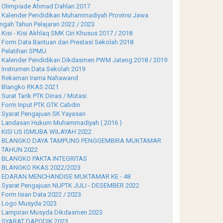
Olimpiade Ahmad Dahlan 2017
Kalender Pendidikan Muhammadiyah Provinsi Jawa
ngah Tahun Pelajaran 2022 / 2023
Kisi - Kisi Akhlaq SMK Ciri Khusus 2017 / 2018
Form Data Bantuan dan Prestasi Sekolah 2018
Pelatihan SPMU
Kalender Pendidikan Dikdasmen PWM Jateng 2018 / 2019
Instrumen Data Sekolah 2019
Rekaman Irama Nahawand
Blangko RKAS 2021
Surat Tarik PTK Dinas / Mutasi
Form Input PTK GTK Cabdin
Syarat Pengajuan SK Yayasan
Landasan Hukum Muhammadiyah ( 2016 )
KISI US ISMUBA WILAYAH 2022
BLANGKO DAYA TAMPUNG PENGGEMBIRA MUKTAMAR
 TAHUN 2022
BLANGKO PAKTA INTEGRITAS
BLANGKO RKAS 2022/2023
EDARAN MENCHANDISE MUKTAMAR KE - 48
Syarat Pengajuan NUPTK JULI - DESEMBER 2022
Form Isian Data 2022 / 2023
Logo Musyda 2023
Lampiran Musyda Dikdasmen 2023
SYARAT DAPODIK 2023