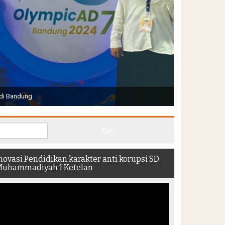
Joko Widodo selaku Presiden RI membuka Acara Muktamar
hadir di dalam stadion
novasi Pendidikan karakter anti korupsi SD
uhammadiyah 1 Ketelan