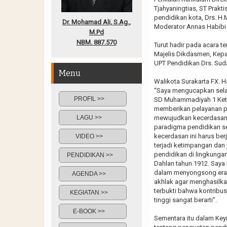
Tjahyaningtias, ST Prakt
pendidikan kota, Drs. H
Dr. Mohamad Ali, S.Ag.,
Moderator Annas Habibi
M.Pd
NBM. 887.570
Turut hadir pada acara t
Majelis Dikdasmen, Kepa
UPT Pendidikan Drs. Sud
Menu
Walikota Surakarta FX. 
“Saya mengucapkan selam
PROFIL >>
SD Muhammadiyah 1 Kete
memberikan pelayanan pe
LAGU >>
mewujudkan kecerdasan i
paradigma pendidikan seka
kecerdasan ini harus berj
VIDEO >>
terjadi ketimpangan dan
pendidikan di lingkunga
PENDIDIKAN >>
Dahlan tahun 1912. Saya
dalam menyongsong era 
AGENDA >>
akhlak agar menghasilkan
terbukti bahwa kontribu
KEGIATAN >>
tinggi sangat berarti”.
E-BOOK >>
Sementara itu dalam Keyn