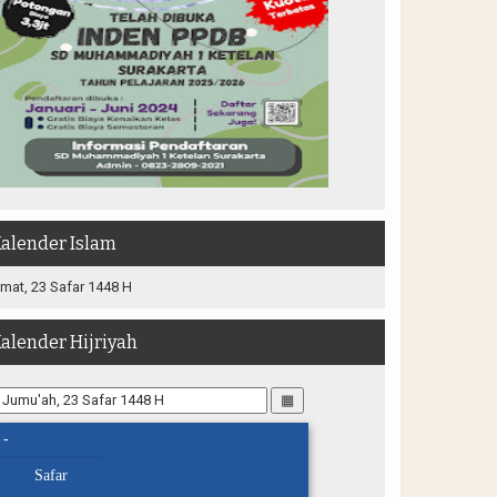
alender Islam
mat, 23 Safar 1448 H
alender Hijriyah
▦
-