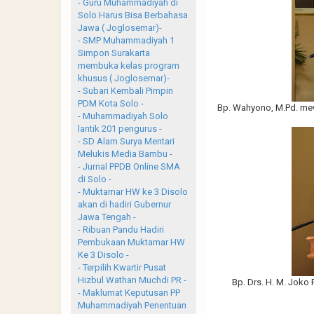
- Guru Muhammadiyah di
Solo Harus Bisa Berbahasa
Jawa ( Joglosemar)-
- SMP Muhammadiyah 1
Simpon Surakarta
membuka kelas program
khusus ( Joglosemar)-
- Subari Kembali Pimpin
PDM Kota Solo -
Bp. Wahyono, M.Pd. mewa
- Muhammadiyah Solo
lantik 201 pengurus -
- SD Alam Surya Mentari
Melukis Media Bambu -
- Jurnal PPDB Online SMA
di Solo -
- Muktamar HW ke 3 Disolo
akan di hadiri Gubernur
Jawa Tengah -
- Ribuan Pandu Hadiri
Pembukaan Muktamar HW
Ke 3 Disolo -
- Terpilih Kwartir Pusat
Hizbul Wathan Muchdi PR -
Bp. Drs. H. M. Joko
- Maklumat Keputusan PP
Muhammadiyah Penentuan