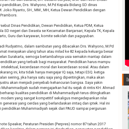
isi pendidikan, Drs. Wahyono, M.Pd Kepala Bidang SD dinas
.M. Joko Riyanto, SH., MM., MH, Ketua Dewan Pendidikan dengan
 Prambors.
ersebut Dinas Pendidikan, Dewan Pendidikan, Ketua PDM, Ketua
la SD negeri dan Swasta se Kecamatan Banjarsari, Kepala TK, Kepala
arto, Guru dan karyawan, komite sekolah dan paguyuban.
Hadi Rudyatmo, dalam sambutan yang dibacakan Drs. Wahyono, M.Pd
at merayakan ulang tahun atau milad ke 82 kepada keluarga besar
lan Surakarta, semoga bertambahnya usia semakin mantap dalam
ndidikan yang terbaik bagi masyarakat. Pendidikan harus mampu
ntelektual, kecerdasan moral dan kecerdasan sosial. Atau dalam
rang ini, kita tidak hanya mengejar IQ saja, tetapi ESQ. ketiga
alan seiring, jika hanya satu saja yang dipentingkan, maka akan
I
 justru akan menjadi penyebab kehancuran bangsa. Saya yakin
n Muhammadiyah sudah mengajarkan hal itu sejak di rintis KH. Ahmad
 berharap kualitas pendidikan di Muhammadiyah terus ditingkatkan
modern yang sangat kompetitif sekaligus mengedepankan nilai
 generasi yang cerdas yang berlandaskan imtaq dan iptek. Hal ini
si pendidikan Muhammadiyah sejak dari PAUD sampai perguruan
ote Speaker, Peraturan Presiden (Perpres) nomor 87 tahun 2017