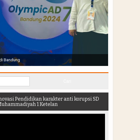
Joko Widodo selaku Presiden RI membuka Acara Muktamar
hadir di dalam stadion
novasi Pendidikan karakter anti korupsi SD
uhammadiyah 1 Ketelan