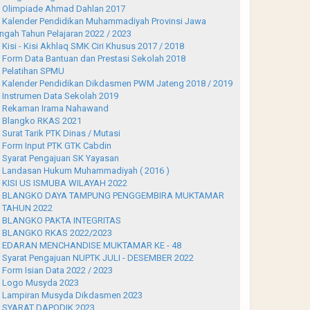
Olimpiade Ahmad Dahlan 2017
Kalender Pendidikan Muhammadiyah Provinsi Jawa
ngah Tahun Pelajaran 2022 / 2023
Kisi - Kisi Akhlaq SMK Ciri Khusus 2017 / 2018
Form Data Bantuan dan Prestasi Sekolah 2018
Pelatihan SPMU
Kalender Pendidikan Dikdasmen PWM Jateng 2018 / 2019
Instrumen Data Sekolah 2019
Rekaman Irama Nahawand
Blangko RKAS 2021
Surat Tarik PTK Dinas / Mutasi
Form Input PTK GTK Cabdin
Syarat Pengajuan SK Yayasan
Landasan Hukum Muhammadiyah ( 2016 )
KISI US ISMUBA WILAYAH 2022
BLANGKO DAYA TAMPUNG PENGGEMBIRA MUKTAMAR
 TAHUN 2022
BLANGKO PAKTA INTEGRITAS
BLANGKO RKAS 2022/2023
EDARAN MENCHANDISE MUKTAMAR KE - 48
Syarat Pengajuan NUPTK JULI - DESEMBER 2022
Form Isian Data 2022 / 2023
Logo Musyda 2023
Lampiran Musyda Dikdasmen 2023
SYARAT DAPODIK 2023