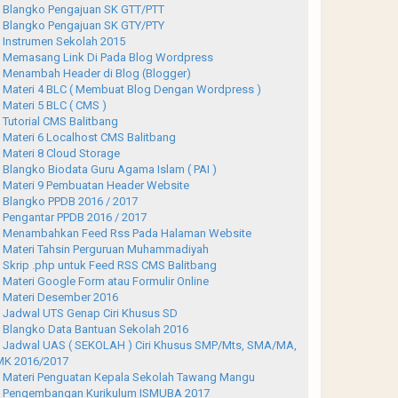
Blangko Pengajuan SK GTT/PTT
Blangko Pengajuan SK GTY/PTY
Instrumen Sekolah 2015
Memasang Link Di Pada Blog Wordpress
Menambah Header di Blog (Blogger)
Materi 4 BLC ( Membuat Blog Dengan Wordpress )
Materi 5 BLC ( CMS )
Tutorial CMS Balitbang
Materi 6 Localhost CMS Balitbang
Materi 8 Cloud Storage
Blangko Biodata Guru Agama Islam ( PAI )
Materi 9 Pembuatan Header Website
Blangko PPDB 2016 / 2017
Pengantar PPDB 2016 / 2017
Menambahkan Feed Rss Pada Halaman Website
Materi Tahsin Perguruan Muhammadiyah
Skrip .php untuk Feed RSS CMS Balitbang
Materi Google Form atau Formulir Online
Materi Desember 2016
Jadwal UTS Genap Ciri Khusus SD
Blangko Data Bantuan Sekolah 2016
Jadwal UAS ( SEKOLAH ) Ciri Khusus SMP/Mts, SMA/MA,
K 2016/2017
Materi Penguatan Kepala Sekolah Tawang Mangu
Pengembangan Kurikulum ISMUBA 2017