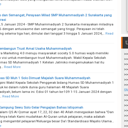
e
as dan Semangat, Perayaan Milad SMP Muhammadiyah 2 Surakarta yang
rasi
, 5 Januari 2024 - SMP Muhammadiyah 2 Surakarta merayakan miladnya
6 dengan antusiasme dan semangat yang tinggi. Perayaan ini telah
ng selama tiga hari, dimulai dari tanggal 3 hingga 5 Januari 2024,…
Read
U
mbangun Trust Amal Usaha Muhammadiyah
a Marketing 4.0 menuju masyarakat society 5.0 humas wajib memiliki
>>
 visi untuk membangun trust Muhammadiyah. Wakil Kepala Sekolah
>>
umas SD Muhammadiyah 1 Ketelan Jatmiko mengemukakan hal itu
>>
g…
Read More
>>
>>
mas SD Muh 1 Solo Dimuat Majalah Suara Muhammadiyah
>>
pini Wakil Kepala Sekolah Penggerak bidang Humas SD Muhammadiyah 1
>>
uk ke dalam rubrik dunia guru halaman 48 Majalah Suara
S
yah, belum lama ini. Edisi 01 tahun ke-109 1-15 Januari 2024 dengan
>>
…
Read More
>>
>>
Kampung Sewu Solo Gelar Pengajian Bahas Istiqomah
>>
lam QS Al Qomar ayat 17, 22, 32 dan 40 Allah menegaskan bahwa "Dan
>>
nya telah Kami mudahkan Al-Quran untuk pelajaran, maka adakah
>>
g mengambil pelajaran?Keluarga besar Da’i Standardisasi Majelis Ulama…
e
>>