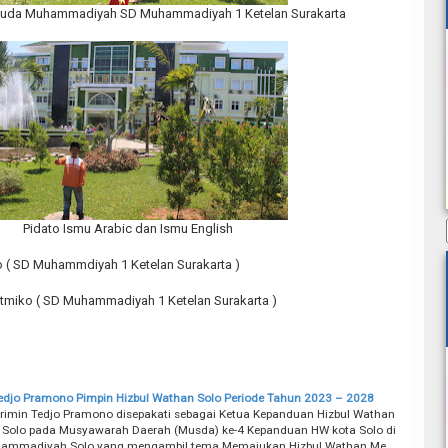
muda Muhammadiyah SD Muhammadiyah 1 Ketelan Surakarta
Pidato Ismu Arabic dan Ismu English
 ( SD Muhammdiyah 1 Ketelan Surakarta )
tmiko ( SD Muhammadiyah 1 Ketelan Surakarta )
edjo Pramono Pimpin Hizbul Wathan Solo Periode Tahun 2023 – 2028
rimin Tedjo Pramono disepakati sebagai Ketua Kepanduan Hizbul Wathan
 Solo pada Musyawarah Daerah (Musda) ke-4 Kepanduan HW kota Solo di
hammadiyah Solo yang mengambil tema Memajukan Hizbul Wathan Me…