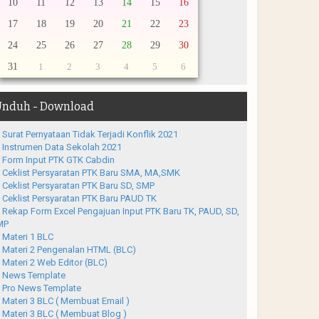
10
11
12
13
14
15
16
17
18
19
20
21
22
23
24
25
26
27
28
29
30
31
1
2
3
4
5
6
nduh - Download
Surat Pernyataan Tidak Terjadi Konflik 2021
Instrumen Data Sekolah 2021
Form Input PTK GTK Cabdin
Ceklist Persyaratan PTK Baru SMA, MA,SMK
Ceklist Persyaratan PTK Baru SD, SMP
Ceklist Persyaratan PTK Baru PAUD TK
Rekap Form Excel Pengajuan Input PTK Baru TK, PAUD, SD,
MP
Materi 1 BLC
Materi 2 Pengenalan HTML (BLC)
Materi 2 Web Editor (BLC)
News Template
Pro News Template
Materi 3 BLC ( Membuat Email )
Materi 3 BLC ( Membuat Blog )