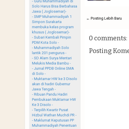
- Guru Muhammadiyah di
Solo Harus Bisa Berbahasa
Jawa ( Joglosemar)-
- SMP Muhammadiyah 1
← Posting Lebih Baru
Simpon Surakarta
membuka kelas program
khusus ( Joglosemar)-
0 comments:
- Subari Kembali Pimpin
PDM Kota Solo -
- Muhammadiyah Solo
Posting Kom
lantik 201 pengurus -
- SD Alam Surya Mentari
Melukis Media Bambu -
- Jurnal PPDB Online SMA
di Solo -
- Muktamar HW ke 3 Disolo
akan di hadiri Gubernur
Jawa Tengah -
- Ribuan Pandu Hadiri
Pembukaan Muktamar HW
Ke 3 Disolo -
- Terpilih Kwartir Pusat
Hizbul Wathan Muchdi PR -
- Maklumat Keputusan PP
Muhammadiyah Penentuan