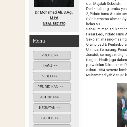
dan Majalah Sekolah.
Dari 4 cabang lomba yang
Dr. Mohamad Ali, S.Ag.,
2, Pidato Ismu Arabic be
M.Pd
S.Sn bersama Ahmad Syaif
NBM. 887.570
kelas 5B.
Sebelum menjadi konting
Pasar Legi, Pidato Ismu 
Sekolah, masing-masing ju
Menu
Olympicad & Pentasbora 
Unimus Semarang. Penut
Junaidi, semoga menghas
PROFIL >>
tengah. Hadir juga dala
perwakilan Dikdasmen PD
LAGU >>
diikuti 1554 peserta lo
Muhammadiyah dari 35 k
VIDEO >>
PENDIDIKAN >>
AGENDA >>
KEGIATAN >>
E-BOOK >>