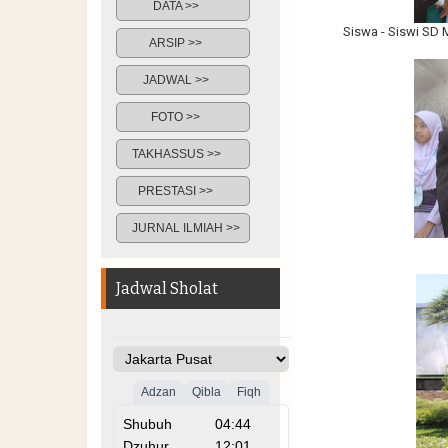
DATA >>
Siswa - Siswi SD
ARSIP >>
JADWAL >>
FOTO >>
TAKHASSUS >>
PRESTASI >>
JURNAL ILMIAH >>
Jadwal Sholat