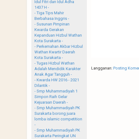
Idul Fitri dan Idul Adha
1437 H -
- Tiga Tips Mahir
Berbahasa Inggris -
- Susunan Pimpinan
Kwarda Gerakan
Kepanduan Hizbul Wathan
Kota Surakarta -
- Perkemahan Akbar Hizbul
Wathan Kwartir Daerah
Kota Surakarta -
- Tugas Hizbul Wathan
Langganan:
Posting Komen
Adalah Mendidik Karakter
Anak Agar Tangguh -
- Kwarda HW 2016 - 2021
Dilantik -
- Smp Muhammadiyah 1
Simpon Raih Gelar
Kejuaraan Daerah -
- Smp Muhammadiyah PK
Surakarta borong juara
lomba islamic competition
-
- Smp Muhammadiyah PK
Surakarta Peringkat UN