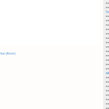
>>
>>
Te
>>
>>
>>
>>
>>
>>
>>
>>
>>
tar (Atom)
>>
>>
>>
>>
48
>>
>>
>>
>>
>>
>>
>>
>>