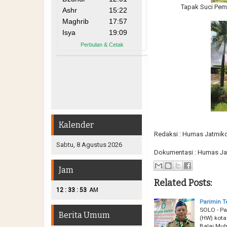
Tapak Suci Pe
Kalender
Redaksi : Humas Jatmiko
Sabtu, 8 Agustus 2026
Dokumentasi : Humas Ja
Jam
Related Posts:
:
:
12
33
54
AM
Parimin T
SOLO - Pa
Berita Umum
(HW) kota
Balai Mu