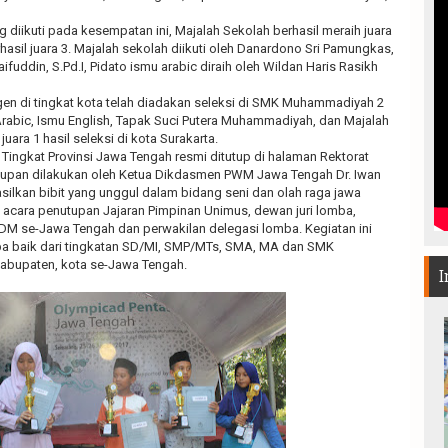
 diikuti pada kesempatan ini, Majalah Sekolah berhasil meraih juara
rhasil juara 3. Majalah sekolah diikuti oleh Danardono Sri Pamungkas,
uddin, S.Pd.I, Pidato ismu arabic diraih oleh Wildan Haris Rasikh
en di tingkat kota telah diadakan seleksi di SMK Muhammadiyah 2
Arabic, Ismu English, Tapak Suci Putera Muhammadiyah, dan Majalah
ara 1 hasil seleksi di kota Surakarta.
Tingkat Provinsi Jawa Tengah resmi ditutup di halaman Rektorat
upan dilakukan oleh Ketua Dikdasmen PWM Jawa Tengah Dr. Iwan
ilkan bibit yang unggul dalam bidang seni dan olah raga jawa
m acara penutupan Jajaran Pimpinan Unimus, dewan juri lomba,
M se-Jawa Tengah dan perwakilan delegasi lomba. Kegiatan ini
mba baik dari tingkatan SD/MI, SMP/MTs, SMA, MA dan SMK
abupaten, kota se-Jawa Tengah.
I