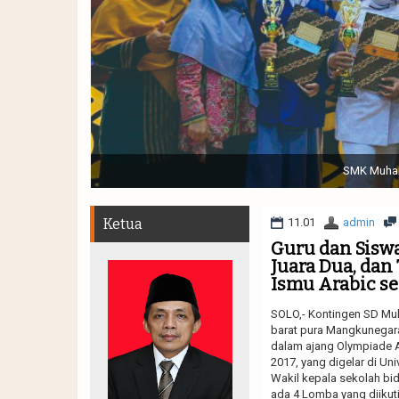
Sabtu, 19 November 2022. (dari kiri) Pertunjukan Tap
Muhammadiyah 48 || Pe
Ketua
11.01
admin
Guru dan Sisw
Juara Dua, dan
Ismu Arabic s
SOLO,- Kontingen SD Muh
barat pura Mangkunegaran
dalam ajang Olympiade A
2017, yang digelar di U
Wakil kepala sekolah bi
ada 4 Lomba yang diikuti