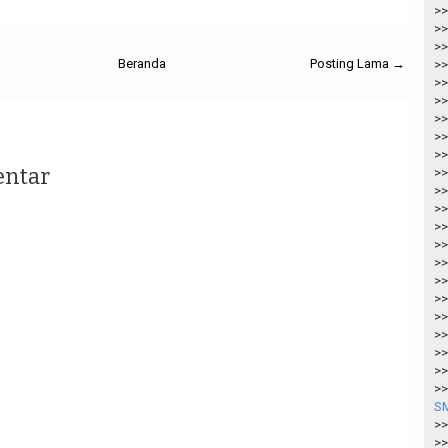
>>
>>
>>
Beranda
Posting Lama →
>>
>>
>>
>>
>>
>>
entar
>>
>>
>>
>>
>>
>>
>>
>>
>>
>>
>>
>>
>>
SM
>>
>>