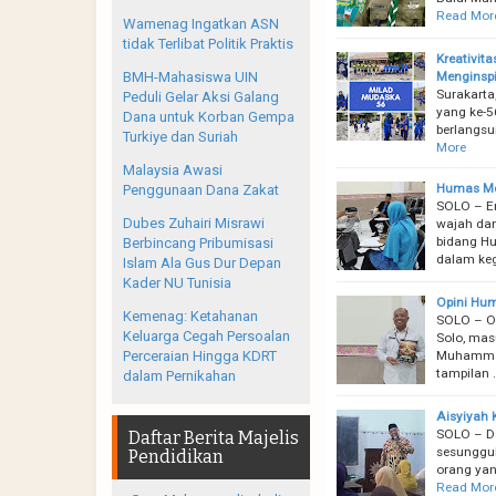
Read Mor
Wamenag Ingatkan ASN
tidak Terlibat Politik Praktis
Kreativit
Menginspi
BMH-Mahasiswa UIN
Surakarta
Peduli Gelar Aksi Galang
yang ke-5
Dana untuk Korban Gempa
berlangsu
Turkiye dan Suriah
More
Malaysia Awasi
Humas Me
Penggunaan Dana Zakat
SOLO – Er
Dubes Zuhairi Misrawi
wajah dan
bidang H
Berbincang Pribumisasi
dalam ke
Islam Ala Gus Dur Depan
Kader NU Tunisia
Opini Hu
Kemenag: Ketahanan
SOLO – O
Keluarga Cegah Persoalan
Solo, mas
Muhammadi
Perceraian Hingga KDRT
tampilan 
dalam Pernikahan
Aisyiyah 
SOLO – Da
Daftar Berita Majelis
sesungguh
Pendidikan
orang yan
Read Mor