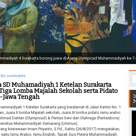
ak Suci Perguruan Muhammadiyah ( TSPM ) di Stadion Manahan Solo || Ir. H. 
rtunjukan bendera dan tari memukau seluruh Muktamar dan Muktamirin yang 
No comments
a SD Muhamadiyah 1 Ketelan Surakarta
 Tiga Lomba Majalah Sekolah serta Pidato
e-Jawa Tengah
I
M
ammadiyah 1 Ketelan Surakarta yang beralamat di Jalan Kartini No. 1
, Juara II lomba Majalah sekolah, Juara III lomba pidato ismu arabic
hmad Dahlan (Olympicad) & Pentas Seni dan Olahraga (Pentasbora)
niversitas Muhammadiyah Semarang (Unimus).
dang kesiswaan Imam Priyanto, S.Pd., Sabtu (26/8/2017) mengatakan,
 yaitu Ismu Arabic, Ismu English, Tapak Suci Putera Muhammadiyah,