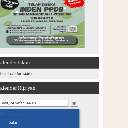
alender Islam
btu, 24 Safar 1448 H
alender Hijriyah
▦
-