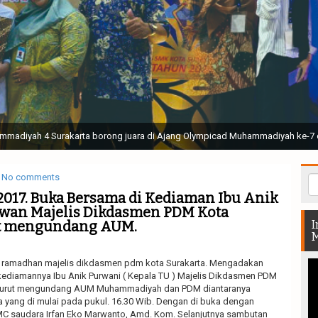
ak Suci Perguruan Muhammadiyah ( TSPM ) di Stadion Manahan Solo || Ir. H. 
rtunjukan bendera dan tari memukau seluruh Muktamar dan Muktamirin yang 
No comments
i 2017. Buka Bersama di Kediaman Ibu Anik
wan Majelis Dikdasmen PDM Kota
ut mengundang AUM.
I
M
ramadhan majelis dikdasmen pdm kota Surakarta. Mengadakan
ediamannya Ibu Anik Purwani ( Kepala TU ) Majelis Dikdasmen PDM
 turut mengundang AUM Muhammadiyah dan PDM diantaranya
a yang di mulai pada pukul. 16.30 Wib. Dengan di buka dengan
MC saudara Irfan Eko Marwanto, Amd. Kom. Selanjutnya sambutan