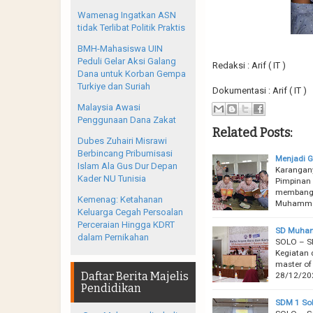
Wamenag Ingatkan ASN
tidak Terlibat Politik Praktis
BMH-Mahasiswa UIN
Peduli Gelar Aksi Galang
Redaksi : Arif ( IT )
Dana untuk Korban Gempa
Turkiye dan Suriah
Dokumentasi : Arif ( IT )
Malaysia Awasi
Penggunaan Dana Zakat
Related Posts:
Dubes Zuhairi Misrawi
Berbincang Pribumisasi
Menjadi G
Islam Ala Gus Dur Depan
Karangany
Kader NU Tunisia
Pimpinan
membangun
Kemenag: Ketahanan
Muhamma
Keluarga Cegah Persoalan
Perceraian Hingga KDRT
SD Muham
dalam Pernikahan
SOLO – S
Kegiatan
master of
Daftar Berita Majelis
28/12/20
Pendidikan
SDM 1 So