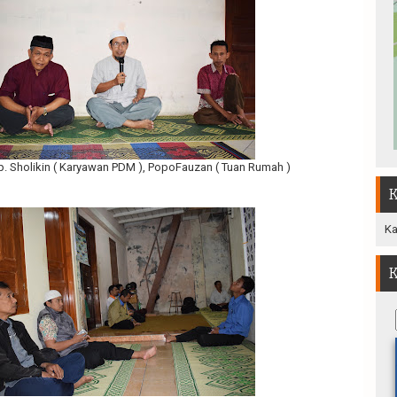
) Bp. Sholikin ( Karyawan PDM ), PopoFauzan ( Tuan Rumah )
K
Ka
K