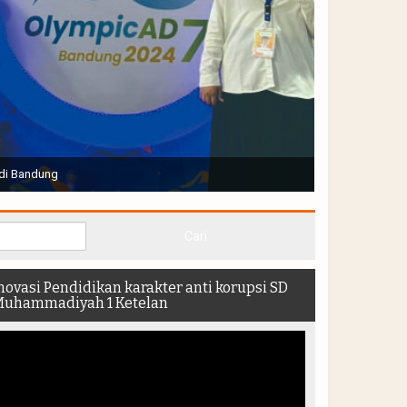
Joko Widodo selaku Presiden RI membuka Acara Muktamar
hadir di dalam stadion
novasi Pendidikan karakter anti korupsi SD
uhammadiyah 1 Ketelan