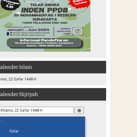
alender Islam
mis, 22 Safar 1448 H
alender Hijriyah
▦
-