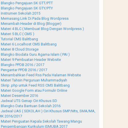
Blangko Pengajuan SK GTT/PTT
Blangko Pengajuan SK GTY/PTY
Instrumen Sekolah 2015
Memasang Link Di Pada Blog Wordpress
Menambah Header di Blog (Blogger)
Materi 4 BLC ( Membuat Blog Dengan Wordpress )
Materi 5 BLC ( CMS )
Tutorial CMS Balitbang
Materi 6 Localhost CMS Balitbang
Materi 8 Cloud Storage
Blangko Biodata Guru Agama Islam ( PAI )
Materi 9 Pembuatan Header Website
Blangko PPDB 2016 / 2017
Pengantar PPDB 2016 / 2017
Menambahkan Feed Rss Pada Halaman Website
Materi Tahsin Perguruan Muhammadiyah
Skrip .php untuk Feed RSS CMS Balitbang
Materi Google Form atau Formulir Online
Materi Desember 2016
Jadwal UTS Genap Ciri Khusus SD
Blangko Data Bantuan Sekolah 2016
Jadwal UAS ( SEKOLAH ) Ciri Khusus SMP/Mts, SMA/MA,
K 2016/2017
Materi Penguatan Kepala Sekolah Tawang Mangu
Pengembangan Kurikulum ISMUBA 2017