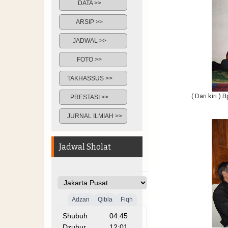
DATA >>
ARSIP >>
JADWAL >>
FOTO >>
TAKHASSUS >>
( Dari kiri 
PRESTASI >>
JURNAL ILMIAH >>
Jadwal Sholat