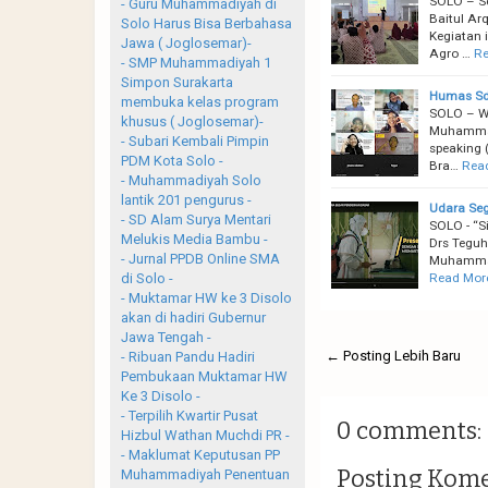
SOLO – S
- Guru Muhammadiyah di
Baitul Ar
Solo Harus Bisa Berbahasa
Kegiatan 
Jawa ( Joglosemar)-
Agro …
Re
- SMP Muhammadiyah 1
Simpon Surakarta
Humas Sdm
membuka kelas program
SOLO – Wa
khusus ( Joglosemar)-
Muhammadi
- Subari Kembali Pimpin
speaking 
PDM Kota Solo -
Bra…
Rea
- Muhammadiyah Solo
lantik 201 pengurus -
Udara Seg
- SD Alam Surya Mentari
SOLO - “Si
Melukis Media Bambu -
Drs Teguh
- Jurnal PPDB Online SMA
Muhammadi
Read Mor
di Solo -
- Muktamar HW ke 3 Disolo
akan di hadiri Gubernur
Jawa Tengah -
← Posting Lebih Baru
- Ribuan Pandu Hadiri
Pembukaan Muktamar HW
Ke 3 Disolo -
- Terpilih Kwartir Pusat
0 comments:
Hizbul Wathan Muchdi PR -
- Maklumat Keputusan PP
Posting Kom
Muhammadiyah Penentuan