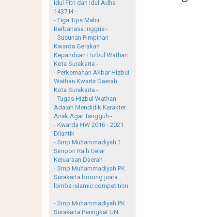
Idul Fitri dan Idul Adha
1437 H -
- Tiga Tips Mahir
Berbahasa Inggris -
- Susunan Pimpinan
Kwarda Gerakan
Kepanduan Hizbul Wathan
Kota Surakarta -
- Perkemahan Akbar Hizbul
Wathan Kwartir Daerah
Kota Surakarta -
- Tugas Hizbul Wathan
Adalah Mendidik Karakter
Anak Agar Tangguh -
- Kwarda HW 2016 - 2021
Dilantik -
- Smp Muhammadiyah 1
Simpon Raih Gelar
Kejuaraan Daerah -
- Smp Muhammadiyah PK
Surakarta borong juara
lomba islamic competition
-
- Smp Muhammadiyah PK
Surakarta Peringkat UN