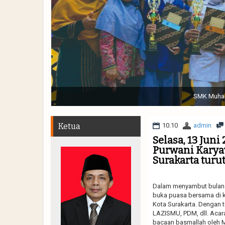
Sabtu, 19 November 2022. (dari kiri) Pertunjukan Tap
Muhammadiyah 48 || Pe
Ketua
10.10
admin
Selasa, 13 Jun
Purwani Karya
Surakarta tur
Dalam menyambut bulan 
buka puasa bersama di k
Kota Surakarta. Dengan
LAZISMU, PDM, dll. Acar
bacaan basmallah oleh 