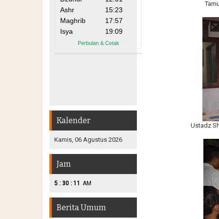
Tamu
Kalender
Ustadz Sh
Kamis, 06 Agustus 2026
Jam
:
:
5
30
12
AM
Berita Umum