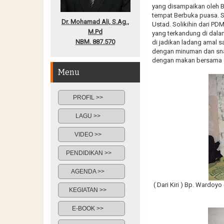
yang disampaikan oleh B
tempat Berbuka puasa. Se
Dr. Mohamad Ali, S.Ag.,
Ustad. Solikihin dari P
M.Pd
yang terkandung di dalam
NBM. 887.570
di jadikan ladang amal 
dengan minuman dan sna
dengan makan bersama o
Menu
PROFIL >>
LAGU >>
VIDEO >>
PENDIDIKAN >>
AGENDA >>
( Dari Kiri ) Bp. Wardoy
KEGIATAN >>
E-BOOK >>