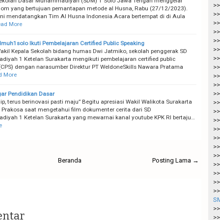
ekolah Dasar Muhammadiyah (SDM) 1 Solo Jawa Tengah menggelar
>>
qom yang bertujuan pemantapan metode al Husna, Rabu (27/12/2023).
>>
ini mendatangkan Tim Al Husna Indonesia.Acara bertempat di di Aula
>>
ad More
>>
>>
uh1solo Ikuti Pembelajaran Certified Public Speaking
>>
kil Kepala Sekolah bidang humas Dwi Jatmiko, sekolah penggerak SD
>>
yah 1 Ketelan Surakarta mengikuti pembelajaran certified public
(CPS) dengan narasumber Direktur PT WeldoneSkills Nawara Pratama
>>
d More
>>
>>
>>
ar Pendidikan Dasar
ip, terus berinovasi pasti maju” Begitu apresiasi Wakil Walikota Surakarta
>>
 Prakosa saat mengetahui film dokumenter cerita dari SD
>>
yah 1 Ketelan Surakarta yang mewarnai kanal youtube KPK RI bertaju…
>>
e
>>
>>
>>
>>
Beranda
Posting Lama →
>>
>>
>>
>>
SM
>>
entar
>>