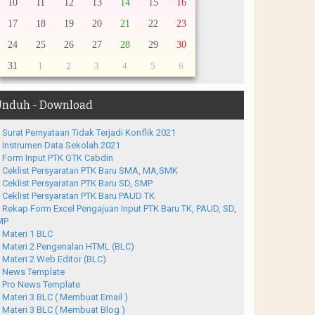
10
11
12
13
14
15
16
17
18
19
20
21
22
23
24
25
26
27
28
29
30
31
1
2
3
4
5
6
nduh - Download
Surat Pernyataan Tidak Terjadi Konflik 2021
Instrumen Data Sekolah 2021
Form Input PTK GTK Cabdin
Ceklist Persyaratan PTK Baru SMA, MA,SMK
Ceklist Persyaratan PTK Baru SD, SMP
Ceklist Persyaratan PTK Baru PAUD TK
Rekap Form Excel Pengajuan Input PTK Baru TK, PAUD, SD,
MP
Materi 1 BLC
Materi 2 Pengenalan HTML (BLC)
Materi 2 Web Editor (BLC)
News Template
Pro News Template
Materi 3 BLC ( Membuat Email )
Materi 3 BLC ( Membuat Blog )