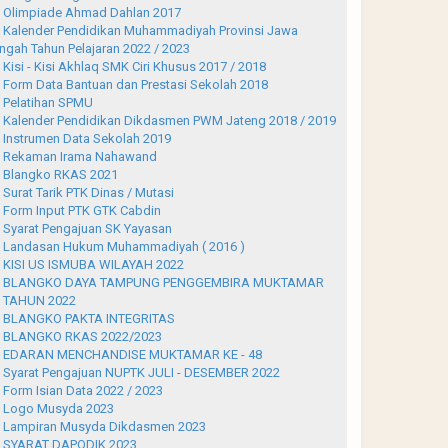
Olimpiade Ahmad Dahlan 2017
Kalender Pendidikan Muhammadiyah Provinsi Jawa
ngah Tahun Pelajaran 2022 / 2023
Kisi - Kisi Akhlaq SMK Ciri Khusus 2017 / 2018
Form Data Bantuan dan Prestasi Sekolah 2018
Pelatihan SPMU
Kalender Pendidikan Dikdasmen PWM Jateng 2018 / 2019
Instrumen Data Sekolah 2019
Rekaman Irama Nahawand
Blangko RKAS 2021
Surat Tarik PTK Dinas / Mutasi
Form Input PTK GTK Cabdin
Syarat Pengajuan SK Yayasan
Landasan Hukum Muhammadiyah ( 2016 )
KISI US ISMUBA WILAYAH 2022
BLANGKO DAYA TAMPUNG PENGGEMBIRA MUKTAMAR
 TAHUN 2022
BLANGKO PAKTA INTEGRITAS
BLANGKO RKAS 2022/2023
EDARAN MENCHANDISE MUKTAMAR KE - 48
Syarat Pengajuan NUPTK JULI - DESEMBER 2022
Form Isian Data 2022 / 2023
Logo Musyda 2023
Lampiran Musyda Dikdasmen 2023
SYARAT DAPODIK 2023