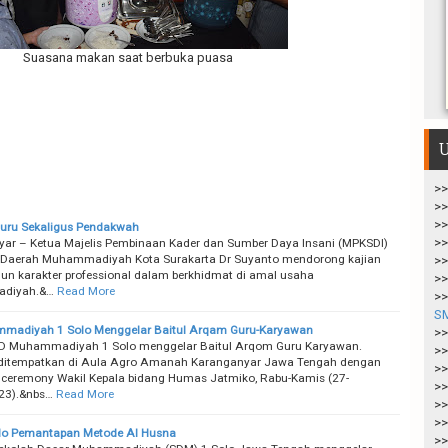
Suasana makan saat berbuka puasa
U
>>
>>
>>
uru Sekaligus Pendakwah
>>
ar – Ketua Majelis Pembinaan Kader dan Sumber Daya Insani (MPKSDI)
 Daerah Muhammadiyah Kota Surakarta Dr Suyanto mendorong kajian
>>
 karakter professional dalam berkhidmat di amal usaha
>>
diyah.&…
Read More
>>
S
madiyah 1 Solo Menggelar Baitul Arqam Guru-Karyawan
>>
D Muhammadiyah 1 Solo menggelar Baitul Arqom Guru Karyawan.
>>
 ditempatkan di Aula Agro Amanah Karanganyar Jawa Tengah dengan
>>
 ceremony Wakil Kepala bidang Humas Jatmiko, Rabu-Kamis (27-
>>
23).&nbs…
Read More
>>
>>
lo Pemantapan Metode Al Husna
>>