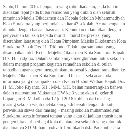
Sabtu,11 Juni 2016. Pengajian yang rutin diadakan,
pada kali ini
diadakan
te
pat pada
bulan ramadhan
yang diikuti oleh seluruh
pimpinan Majelis Dikdasmen dan Kepala Sekolah Muhammadiyah
Kota Surakarta yang berjumlah sekitar 43 sekolah. Acara
pengajian
di buka dengan bacaan basmalah. Kemudian di lanjutkan dengan
penyerahan tali asih kepada murid – murid berprestasi yang
diserahkan langsung oleh Ketua Pimpinan Maje
lis D
ikdasmen Kota
Surakarta Bapak Drs. H. Tridjono. Tidak lupa sambutan yang
disampaikan oleh
K
etua Majelis Dikdasmen Kota Surakarta Bapak
Drs. H. Tridjono. Dalam sambutannya menghimbau untuk sekolah
dalam mengisi program kegiatan ramadhan sekolah di bulan
ramadhan agar segera mengirimkan proposal kegiatan ramadhan ke
Majelis Dikdasmen Kota Surakarta. Di sela – sela acara ada
informasi yang disampaikan oleh Ketua Hizbul Wathan Bapak Drs.
H. M. Joko Riyanto, SH., MM., MH. beliau menerangkan bahwa
dalam menyambut Muktamar HW ke 3 yang akan di gelar di
Lapangan R. Maladi pada 12 juli 2016 kobilah dari masing –
masing sekolah wajib melakukan gladi bersih dengan di ikuti
perwakilan siswa dari masing – masing sekolah muhammadiyah
Surakarta, serta informasi tempat yang akan di jadikan transit para
pengembira dari berbagai kota diantaranya sekolah yang ditunjuk
diantaranya SD Muhammadiyah 1 Surakarta dsb. Pada inti acara