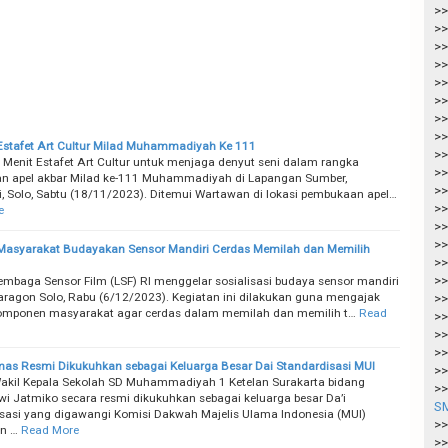
>>
>>
>>
>>
>>
>>
>>
>>
Estafet Art Cultur Milad Muhammadiyah Ke 111
>>
 Menit Estafet Art Cultur untuk menjaga denyut seni dalam rangka
>>
n apel akbar Milad ke-111 Muhammadiyah di Lapangan Sumber,
>>
i, Solo, Sabtu (18/11/2023). Ditemui Wartawan di lokasi pembukaan apel…
>>
e
>>
>>
Masyarakat Budayakan Sensor Mandiri Cerdas Memilah dan Memilih
>>
>>
mbaga Sensor Film (LSF) RI menggelar sosialisasi budaya sensor mandiri
Paragon Solo, Rabu (6/12/2023). Kegiatan ini dilakukan guna mengajak
>>
omponen masyarakat agar cerdas dalam memilah dan memilih t…
Read
>>
>>
>>
s Resmi Dikukuhkan sebagai Keluarga Besar Dai Standardisasi MUI
>>
kil Kepala Sekolah SD Muhammadiyah 1 Ketelan Surakarta bidang
>>
i Jatmiko secara resmi dikukuhkan sebagai keluarga besar Da’i
SM
sasi yang digawangi Komisi Dakwah Majelis Ulama Indonesia (MUI)
>>
n …
Read More
>>