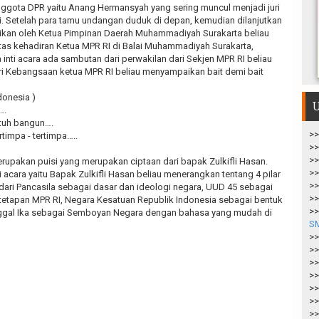
ggota DPR yaitu Anang Hermansyah yang sering muncul menjadi juri
si. Setelah para tamu undangan duduk di depan, kemudian dilanjutkan
kan oleh Ketua Pimpinan Daerah Muhammadiyah Surakarta beliau
s kehadiran Ketua MPR RI di Balai Muhammadiyah Surakarta,
nti acara ada sambutan dari perwakilan dari Sekjen MPR RI beliau
i Kebangsaan ketua MPR RI beliau menyampaikan bait demi bait
donesia )
U
….
atuh bangun….
>>
timpa - tertimpa…..
>>
>>
rupakan puisi yang merupakan ciptaan dari bapak Zulkifli Hasan.
>>
i acara yaitu Bapak Zulkifli Hasan beliau menerangkan tentang 4 pilar
>>
dari Pancasila sebagai dasar dan ideologi negara, UUD 45 sebagai
>>
etetapan MPR RI, Negara Kesatuan Republik Indonesia sebagai bentuk
>>
ggal Ika sebagai Semboyan Negara dengan bahasa yang mudah di
S
>>
>>
>>
>>
>>
>>
>>