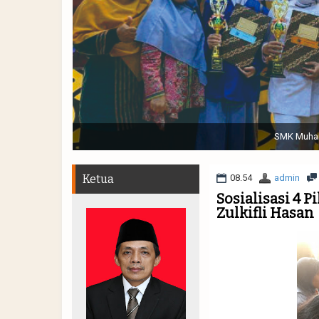
Sabtu, 19 November 2022. (dari kiri) Pertunjukan Tap
Muhammadiyah 48 || Pe
Ketua
08.54
admin
Sosialisasi 4 
Zulkifli Hasan