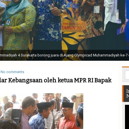
ak Suci Perguruan Muhammadiyah ( TSPM ) di Stadion Manahan Solo || Ir. H. 
rtunjukan bendera dan tari memukau seluruh Muktamar dan Muktamirin yang 
No comments
Pilar Kebangsaan oleh ketua MPR RI Bapak
I
M