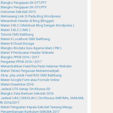
Blangko Pengajuan SK GTT/PTT
Blangko Pengajuan SK GTY/PTY
Instrumen Sekolah 2015
Memasang Link Di Pada Blog Wordpress
Menambah Header di Blog (Blogger)
Materi 4 BLC ( Membuat Blog Dengan Wordpress )
Materi 5 BLC ( CMS )
Tutorial CMS Balitbang
Materi 6 Localhost CMS Balitbang
Materi 8 Cloud Storage
Blangko Biodata Guru Agama Islam ( PAI )
Materi 9 Pembuatan Header Website
Blangko PPDB 2016 / 2017
Pengantar PPDB 2016 / 2017
Menambahkan Feed Rss Pada Halaman Website
Materi Tahsin Perguruan Muhammadiyah
Skrip .php untuk Feed RSS CMS Balitbang
Materi Google Form atau Formulir Online
Materi Desember 2016
Jadwal UTS Genap Ciri Khusus SD
Blangko Data Bantuan Sekolah 2016
Jadwal UAS ( SEKOLAH ) Ciri Khusus SMP/Mts, SMA/MA,
K 2016/2017
Materi Penguatan Kepala Sekolah Tawang Mangu
Pengembangan Kurikulum ISMUBA 2017