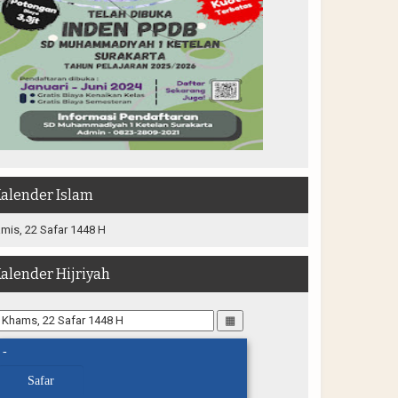
alender Islam
mis, 22 Safar 1448 H
alender Hijriyah
▦
-