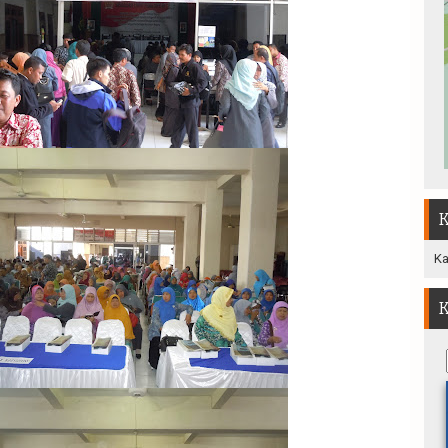
K
Ka
K