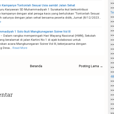
>>
 Kampanye Tontonlah Sesuai Usia sambil Jalan Sehat
>>
ru Karyawan SD Muhammadiyah 1 Surakarta ikut berkontribusi
Te
 kampanye dengan alat peraga kaos yang bertuliskan ‘Tontonlah Sesuai
>>
lah satunya dengan jalan sehat bersama peserta didik, Jumat (8/12/2023…
>>
e
>>
>>
adiyah 1 Solo Ikuti Mangkunegaran Soiree Vol III
>>
 – Dalam rangka memperingati Hari Wayang Nasional (HWN), Sekolah
ng beralamat di jalan Kartini No 1 di ajak kolaborasi untuk
>>
kan acara Mangkunegaran Soiree Vol III, bekerjasama dengan
>>
g Desa…
Read More
>>
>>
>>
>>
Beranda
Posting Lama →
>>
>>
48
>>
>>
>>
entar
>>
>>
>>
>>
>>