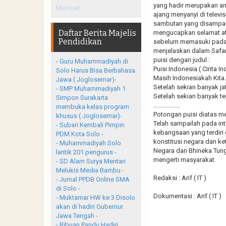
yang hadir merupakan an
Memuat...
ajang menyanyi di televi
sambutan yang disampai
Daftar Berita Majelis
mengucapkan selamat ata
Pendidikan
sebelum memasuki pada i
menjelaskan dalam Safar
puisi dengan judul :
- Guru Muhammadiyah di
Puisi Indonesia ( Cinta In
Solo Harus Bisa Berbahasa
Masih Indonesiakah Kita
Jawa ( Joglosemar)-
Setelah sekian banyak j
- SMP Muhammadiyah 1
Setelah sekian banyak ter
Simpon Surakarta
………………
membuka kelas program
Potongan puisi diatas me
khusus ( Joglosemar)-
Telah sampailah pada int
- Subari Kembali Pimpin
kebangsaan yang terdiri 
PDM Kota Solo -
konstitusi negara dan k
- Muhammadiyah Solo
Negara dan Bhineka Tun
lantik 201 pengurus -
mengerti masyarakat.
- SD Alam Surya Mentari
Melukis Media Bambu -
Redaksi : Arif ( IT )
- Jurnal PPDB Online SMA
di Solo -
Dokumentasi : Arif ( IT )
- Muktamar HW ke 3 Disolo
akan di hadiri Gubernur
Jawa Tengah -
- Ribuan Pandu Hadiri