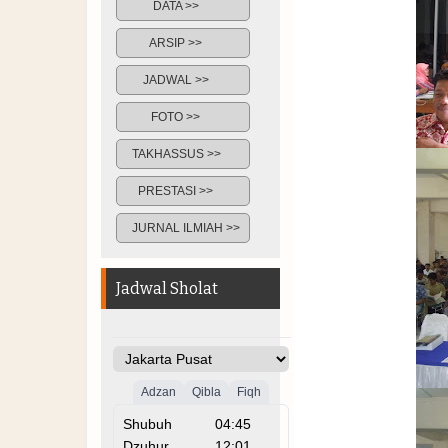
DATA >>
ARSIP >>
JADWAL >>
FOTO >>
TAKHASSUS >>
PRESTASI >>
JURNAL ILMIAH >>
Jadwal Sholat