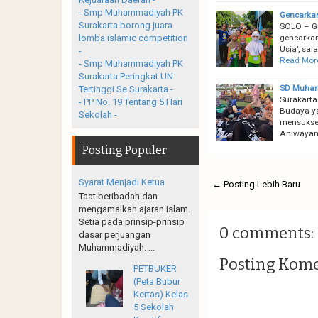
- Smp Muhammadiyah PK
Gencarkan
Surakarta borong juara
SOLO – Gu
gencarkan
lomba islamic competition
Usia’, sa
-
Read Mor
- Smp Muhammadiyah PK
Surakarta Peringkat UN
SD Muhamm
Tertinggi Se Surakarta -
Surakarta
- PP No. 19 Tentang 5 Hari
Budaya ya
Sekolah -
mensukses
Aniwayan
Posting Populer
Syarat Menjadi Ketua
← Posting Lebih Baru
Taat beribadah dan
mengamalkan ajaran Islam.
Setia pada prinsip-prinsip
0 comments:
dasar perjuangan
Muhammadiyah. ...
Posting Kom
PETBUKER
(Peta Bubur
Kertas) Kelas
5 Sekolah