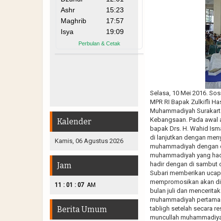
Selasa, 10 Mei 2016. So
MPR RI Bapak Zulkifli Ha
Muhammadiyah Surakarta 
Kebangsaan. Pada awal 
Kalender
bapak Drs. H. Wahid Isma
di lanjutkan dengan men
Kamis, 06 Agustus 2026
muhammadiyah dengan dir
muhammadiyah yang hadir.
hadir dengan di sambut 
Jam
Subari memberikan ucap
mempromosikan akan diad
:
:
11
01
09
AM
bulan juli dan mencerit
muhammadiyah pertama k
Berita Umum
tabligh setelah secara 
muncullah muhammadiyah 