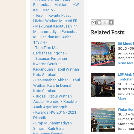
Pembukaan Muktamar HW
Ke 3 Disolo -
- Terpilih Kwartir Pusat
Hizbul Wathan Muchdi PR -
- Maklumat Keputusan PP
Related Posts:
Muhammadiyah Penentuan
Idul Fitri dan Idul Adha
1437 H -
30 Menit 
- Tiga Tips Mahir
SOLO - 30
Berbahasa Inggris -
pembukaa
Banjarsar
- Susunan Pimpinan
Read Mor
Kwarda Gerakan
Kepanduan Hizbul Wathan
LSF Ajak 
Kota Surakarta -
Tontonan
- Perkemahan Akbar Hizbul
SOLO – Le
Wathan Kwartir Daerah
di Hotel 
Kota Surakarta -
seluruh k
- Tugas Hizbul Wathan
More
Adalah Mendidik Karakter
Anak Agar Tangguh -
Waka Huma
- Kwarda HW 2016 - 2021
SOLO – Wa
Dilantik -
Humas, Dw
- Smp Muhammadiyah 1
Standardi
Simpon Raih Gelar
bersamaa
Kejuaraan Daerah -