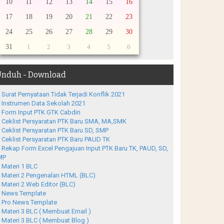
10
11
12
13
14
15
16
17
18
19
20
21
22
23
24
25
26
27
28
29
30
31
1
2
3
4
5
6
nduh - Download
Surat Pernyataan Tidak Terjadi Konflik 2021
Instrumen Data Sekolah 2021
Form Input PTK GTK Cabdin
Ceklist Persyaratan PTK Baru SMA, MA,SMK
Ceklist Persyaratan PTK Baru SD, SMP
Ceklist Persyaratan PTK Baru PAUD TK
Rekap Form Excel Pengajuan Input PTK Baru TK, PAUD, SD,
MP
Materi 1 BLC
Materi 2 Pengenalan HTML (BLC)
Materi 2 Web Editor (BLC)
News Template
Pro News Template
Materi 3 BLC ( Membuat Email )
Materi 3 BLC ( Membuat Blog )