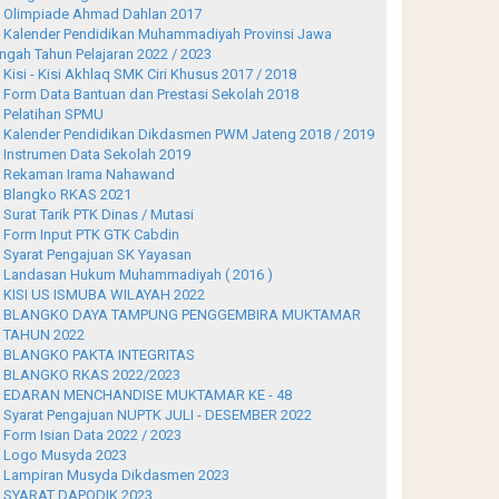
Olimpiade Ahmad Dahlan 2017
Kalender Pendidikan Muhammadiyah Provinsi Jawa
ngah Tahun Pelajaran 2022 / 2023
Kisi - Kisi Akhlaq SMK Ciri Khusus 2017 / 2018
Form Data Bantuan dan Prestasi Sekolah 2018
Pelatihan SPMU
Kalender Pendidikan Dikdasmen PWM Jateng 2018 / 2019
Instrumen Data Sekolah 2019
Rekaman Irama Nahawand
Blangko RKAS 2021
Surat Tarik PTK Dinas / Mutasi
Form Input PTK GTK Cabdin
Syarat Pengajuan SK Yayasan
Landasan Hukum Muhammadiyah ( 2016 )
KISI US ISMUBA WILAYAH 2022
BLANGKO DAYA TAMPUNG PENGGEMBIRA MUKTAMAR
 TAHUN 2022
BLANGKO PAKTA INTEGRITAS
BLANGKO RKAS 2022/2023
EDARAN MENCHANDISE MUKTAMAR KE - 48
Syarat Pengajuan NUPTK JULI - DESEMBER 2022
Form Isian Data 2022 / 2023
Logo Musyda 2023
Lampiran Musyda Dikdasmen 2023
SYARAT DAPODIK 2023