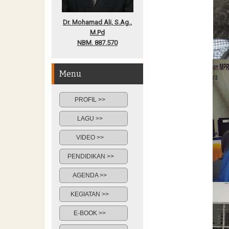
Dr. Mohamad Ali, S.Ag.,
M.Pd
NBM. 887.570
Menu
PROFIL >>
LAGU >>
VIDEO >>
PENDIDIKAN >>
AGENDA >>
KEGIATAN >>
E-BOOK >>