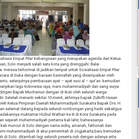
sialisasi Empat Pilar Kebangsaan yang merupakan agenda dari Ketua
san, Solo menjadi salah satu kota yang disinggahi. Balai
merasa terhormat di jadikan tempat untuk Sosialisasi Empat Pilar
acara di buka dengan bacaan basmallah yang disampaikan oleh
nto, selanjutnya pembacaan ayat – ayat suci al – qur’an. kemudian
yanyikan lagu Indonesia raya, mars muhammadiyah dan sang surya
igen Bapak Muchsinun dengan di ikuti oleh seluruh warga
 Setelah menanti sekitar 10 menit, akhirnya bapak Zulkifli Hasan
oleh Ketua Pimpinan Daerah Muhammadiyah Surakarta Bapak Drs. H.
an selamat datang kepada seluruh rombongan yang hadir sekaligus
akannya muktamar Hizbul Wathan ke III di Kota Surakarta pada
akan sejarah muhammadiyah pertama kali lahir, bahwasanya
ali muncul di Solo dengan nama sidiq, amanah, fathonah dan
resmi muhammadiyah di akui pemerintah di Jogjakarta,baru kemudian
di Solo. ditambah lagi seluruh peserta riuh dengan adanya artis