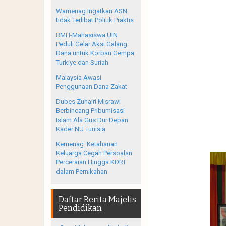
Wamenag Ingatkan ASN
tidak Terlibat Politik Praktis
BMH-Mahasiswa UIN
Peduli Gelar Aksi Galang
Dana untuk Korban Gempa
Turkiye dan Suriah
Malaysia Awasi
Penggunaan Dana Zakat
Dubes Zuhairi Misrawi
Berbincang Pribumisasi
Islam Ala Gus Dur Depan
Kader NU Tunisia
Kemenag: Ketahanan
Keluarga Cegah Persoalan
Perceraian Hingga KDRT
dalam Pernikahan
Daftar Berita Majelis
Pendidikan