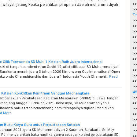
>>
 wilayah jateng ketika pelantikan pimpinan daerah muhammadiyah
>>
Te
>>
>>
>>
>>
>>
>>
>>
>>
let Cilik Taekwondo SD Muh. 1 Ketelan Raih Juara Internasional
>>
ski di tengah pandemi virus Covid-19, atlet cilik asal SD Muhammadiyah
>>
 Surakarta meraih juara 3 tahun 2020 Kimunyong Cup International Open
>>
aekwondo Champhionship dan Juara 1 Indonesia Youth Champhi…
Read
>>
>>
48
 Ketelan Konkritkan Kemitraan Sanggar Madhangkara
>>
emberlakuan Pembatasan Kegiatan Masyarakat (PPKM) di Jawa Tengah
>>
perpanjang hingga 8 Februari 2021. Imbasnya, SD Muhammadiyah 1
urakarta harus tetap berkembang demi tercapainya tujuan Pendidikan.
>>
d More
>>
>>
n Buku Karya Guru untuk Perpustakaan Sekolah
>>
 Januari 2021, guru SD Muhammadiyah 2 Kauman, Surakarta, Sri Mey
>>
S.Pd. menyerahkan buku hasil karyanya sebagai koleksi perpustakaan SD.
>>