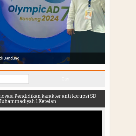
Joko Widodo selaku Presiden RI membuka Acara Muktamar
hadir di dalam stadion
novasi Pendidikan karakter anti korupsi SD
uhammadiyah 1 Ketelan