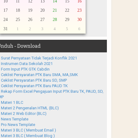
10
11
12
13
14
15
16
17
18
19
20
21
22
23
24
25
26
27
28
29
30
31
1
2
3
4
5
6
nduh - Download
Surat Pernyataan Tidak Terjadi Konflik 2021
Instrumen Data Sekolah 2021
Form Input PTK GTK Cabdin
Ceklist Persyaratan PTK Baru SMA, MA,SMK
Ceklist Persyaratan PTK Baru SD, SMP
Ceklist Persyaratan PTK Baru PAUD TK
Rekap Form Excel Pengajuan Input PTK Baru TK, PAUD, SD,
MP
Materi 1 BLC
Materi 2 Pengenalan HTML (BLC)
Materi 2 Web Editor (BLC)
News Template
Pro News Template
Materi 3 BLC ( Membuat Email )
Materi 3 BLC ( Membuat Blog )