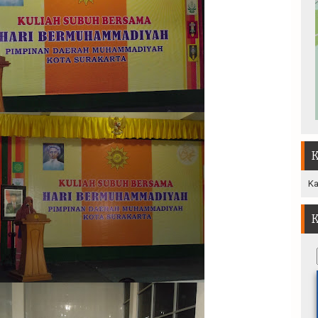
K
Ka
K