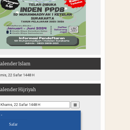
alender Islam
mis, 22 Safar 1448 H
alender Hijriyah
▦
-