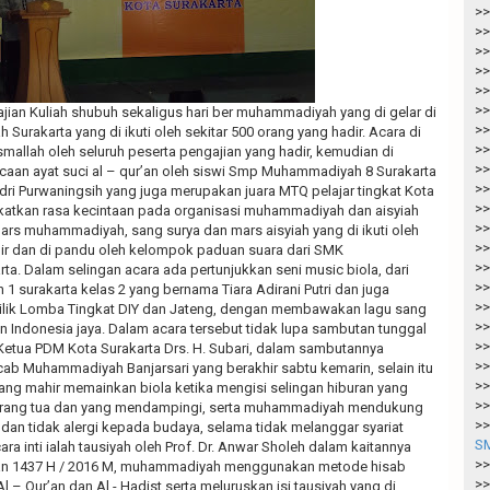
>>
>>
>>
>>
>>
>>
jian Kuliah shubuh sekaligus hari ber muhammadiyah yang di gelar di
>>
Surakarta yang di ikuti oleh sekitar 500 orang yang hadir. Acara di
>>
allah oleh seluruh peserta pengajian yang hadir, kemudian di
>>
aan ayat suci al – qur’an oleh siswi Smp Muhammadiyah 8 Surakarta
>>
dri Purwaningsih yang juga merupakan juara MTQ pelajar tingkat Kota
>>
katkan rasa kecintaan pada organisasi muhammadiyah dan aisyiah
>>
ars muhammadiyah, sang surya dan mars aisyiah yang di ikuti oleh
>>
dir dan di pandu oleh kelompok paduan suara dari SMK
>>
a. Dalam selingan acara ada pertunjukkan seni music biola, dari
>>
 surakarta kelas 2 yang bernama Tiara Adirani Putri dan juga
>>
Cilik Lomba Tingkat DIY dan Jateng, dengan membawakan lagu sang
>>
Indonesia jaya. Dalam acara tersebut tidak lupa sambutan tunggal
>>
Ketua PDM Kota Surakarta Drs. H. Subari, dalam sambutannya
>>
 Muhammadiyah Banjarsari yang berakhir sabtu kemarin, selain itu
>>
yang mahir memainkan biola ketika mengisi selingan hiburan yang
>>
a orang tua dan yang mendampingi, serta muhammadiyah mendukung
>>
an tidak alergi kepada budaya, selama tidak melanggar syariat
SM
ra inti ialah tausiyah oleh Prof. Dr. Anwar Sholeh dalam kaitannya
>>
an 1437 H / 2016 M, muhammadiyah menggunakan metode hisab
>>
 – Qur’an dan Al - Hadist serta meluruskan isi tausiyah yang di