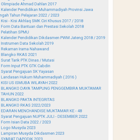
Olimpiade Ahmad Dahlan 2017
Kalender Pendidikan Muhammadiyah Provinsi Jawa
ngah Tahun Pelajaran 2022 / 2023
Kisi - Kisi Akhlaq SMK Ciri Khusus 2017 / 2018
Form Data Bantuan dan Prestasi Sekolah 2018
Pelatihan SPMU
Kalender Pendidikan Dikdasmen PWM Jateng 2018 / 2019
Instrumen Data Sekolah 2019
Rekaman Irama Nahawand
Blangko RKAS 2021
Surat Tarik PTK Dinas / Mutasi
Form Input PTK GTK Cabdin
Syarat Pengajuan SK Yayasan
Landasan Hukum Muhammadiyah ( 2016 )
KISI US ISMUBA WILAYAH 2022
BLANGKO DAYA TAMPUNG PENGGEMBIRA MUKTAMAR
 TAHUN 2022
BLANGKO PAKTA INTEGRITAS
BLANGKO RKAS 2022/2023
EDARAN MENCHANDISE MUKTAMAR KE - 48
Syarat Pengajuan NUPTK JULI - DESEMBER 2022
Form Isian Data 2022 / 2023
Logo Musyda 2023
Lampiran Musyda Dikdasmen 2023
SYARAT DAPODIK 2023