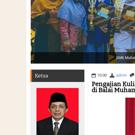
Sabtu, 19 November 2022. (dari kiri) Pertunjukan Tap
Muhammadiyah 48 || Pe
Ketua
10.00
admin
Pengajian Kul
di Balai Muha