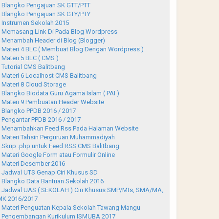
Blangko Pengajuan SK GTT/PTT
Blangko Pengajuan SK GTY/PTY
Instrumen Sekolah 2015
Memasang Link Di Pada Blog Wordpress
Menambah Header di Blog (Blogger)
Materi 4 BLC ( Membuat Blog Dengan Wordpress )
Materi 5 BLC ( CMS )
Tutorial CMS Balitbang
Materi 6 Localhost CMS Balitbang
Materi 8 Cloud Storage
Blangko Biodata Guru Agama Islam ( PAI )
Materi 9 Pembuatan Header Website
Blangko PPDB 2016 / 2017
Pengantar PPDB 2016 / 2017
Menambahkan Feed Rss Pada Halaman Website
Materi Tahsin Perguruan Muhammadiyah
Skrip .php untuk Feed RSS CMS Balitbang
Materi Google Form atau Formulir Online
Materi Desember 2016
Jadwal UTS Genap Ciri Khusus SD
Blangko Data Bantuan Sekolah 2016
Jadwal UAS ( SEKOLAH ) Ciri Khusus SMP/Mts, SMA/MA,
K 2016/2017
Materi Penguatan Kepala Sekolah Tawang Mangu
Pengembangan Kurikulum ISMUBA 2017