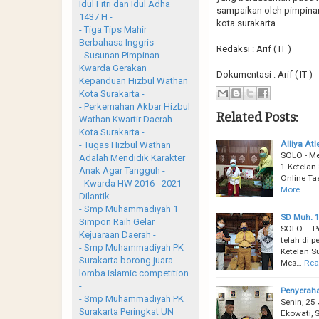
Idul Fitri dan Idul Adha
sampaikan oleh pimpinan
1437 H -
kota surakarta.
- Tiga Tips Mahir
Berbahasa Inggris -
Redaksi : Arif ( IT )
- Susunan Pimpinan
Kwarda Gerakan
Dokumentasi : Arif ( IT )
Kepanduan Hizbul Wathan
Kota Surakarta -
- Perkemahan Akbar Hizbul
Related Posts:
Wathan Kwartir Daerah
Kota Surakarta -
Alliya At
- Tugas Hizbul Wathan
SOLO - Me
Adalah Mendidik Karakter
1 Ketelan
Anak Agar Tangguh -
Online T
- Kwarda HW 2016 - 2021
More
Dilantik -
- Smp Muhammadiyah 1
SD Muh. 1
Simpon Raih Gelar
SOLO – P
Kejuaraan Daerah -
telah di 
- Smp Muhammadiyah PK
Ketelan S
Surakarta borong juara
Mes…
Rea
lomba islamic competition
-
Penyeraha
- Smp Muhammadiyah PK
Senin, 25
Surakarta Peringkat UN
Ekowati, 