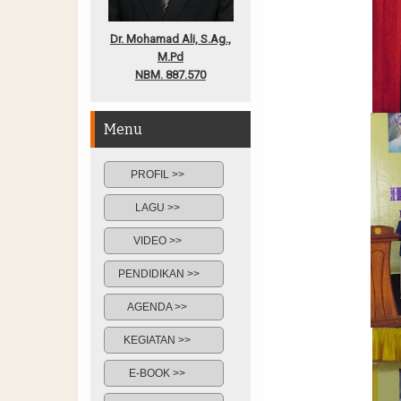
Dr. Mohamad Ali, S.Ag.,
M.Pd
NBM. 887.570
Menu
PROFIL >>
LAGU >>
VIDEO >>
PENDIDIKAN >>
AGENDA >>
KEGIATAN >>
E-BOOK >>