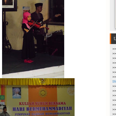
U
>>
>>
>>
>>
>>
>>
>>
S
>>
>>
>>
>>
>>
>>
>>