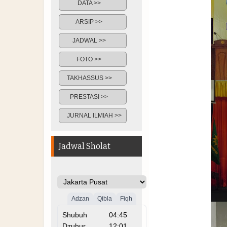
DATA >>
ARSIP >>
JADWAL >>
FOTO >>
TAKHASSUS >>
PRESTASI >>
JURNAL ILMIAH >>
Jadwal Sholat