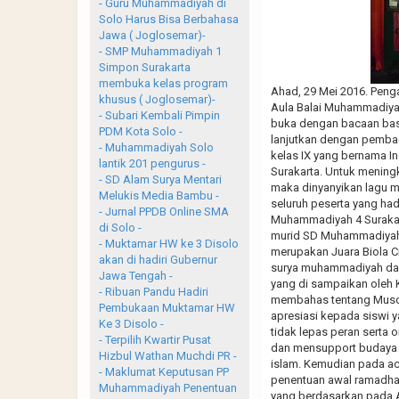
- Guru Muhammadiyah di
Solo Harus Bisa Berbahasa
Jawa ( Joglosemar)-
- SMP Muhammadiyah 1
Simpon Surakarta
membuka kelas program
Ahad, 29 Mei 2016. Penga
khusus ( Joglosemar)-
Aula Balai Muhammadiyah 
- Subari Kembali Pimpin
buka dengan bacaan basm
PDM Kota Solo -
lanjutkan dengan pembac
- Muhammadiyah Solo
kelas IX yang bernama In
lantik 201 pengurus -
Surakarta. Untuk mening
- SD Alam Surya Mentari
maka dinyanyikan lagu m
Melukis Media Bambu -
seluruh peserta yang ha
- Jurnal PPDB Online SMA
Muhammadiyah 4 Surakart
di Solo -
murid SD Muhammadiyah 1
- Muktamar HW ke 3 Disolo
merupakan Juara Biola 
akan di hadiri Gubernur
surya muhammadiyah dan 
Jawa Tengah -
yang di sampaikan oleh 
- Ribuan Pandu Hadiri
membahas tentang Muscab
Pembukaan Muktamar HW
apresiasi kepada siswi 
Ke 3 Disolo -
tidak lepas peran sert
- Terpilih Kwartir Pusat
dan mensupport budaya d
Hizbul Wathan Muchdi PR -
islam. Kemudian pada aca
- Maklumat Keputusan PP
penentuan awal ramadh
Muhammadiyah Penentuan
yang berdasarkan pada Al