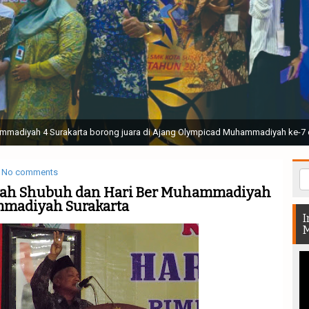
ak Suci Perguruan Muhammadiyah ( TSPM ) di Stadion Manahan Solo || Ir. H. 
rtunjukan bendera dan tari memukau seluruh Muktamar dan Muktamirin yang 
No comments
iah Shubuh dan Hari Ber Muhammadiyah
mmadiyah Surakarta
I
M