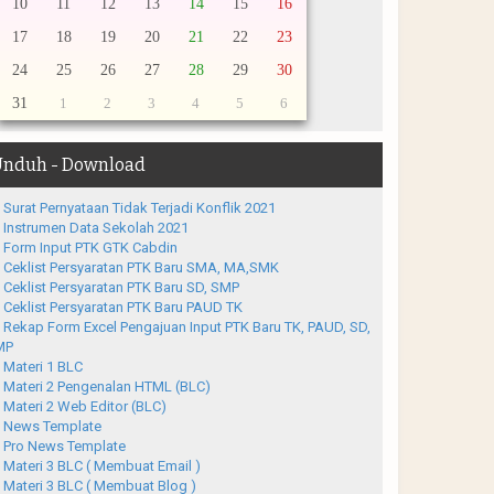
10
11
12
13
14
15
16
17
18
19
20
21
22
23
24
25
26
27
28
29
30
31
1
2
3
4
5
6
nduh - Download
Surat Pernyataan Tidak Terjadi Konflik 2021
Instrumen Data Sekolah 2021
Form Input PTK GTK Cabdin
Ceklist Persyaratan PTK Baru SMA, MA,SMK
Ceklist Persyaratan PTK Baru SD, SMP
Ceklist Persyaratan PTK Baru PAUD TK
Rekap Form Excel Pengajuan Input PTK Baru TK, PAUD, SD,
MP
Materi 1 BLC
Materi 2 Pengenalan HTML (BLC)
Materi 2 Web Editor (BLC)
News Template
Pro News Template
Materi 3 BLC ( Membuat Email )
Materi 3 BLC ( Membuat Blog )