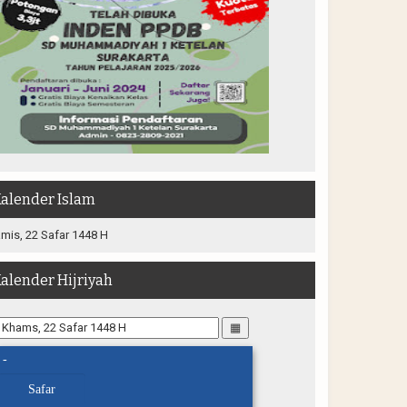
alender Islam
mis, 22 Safar 1448 H
alender Hijriyah
▦
-