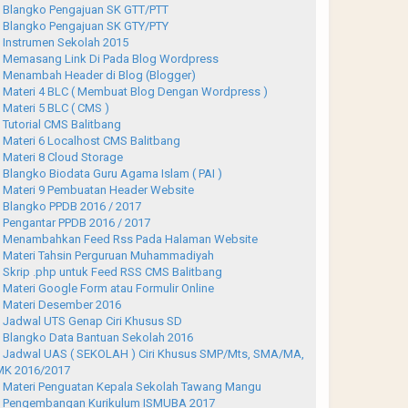
Blangko Pengajuan SK GTT/PTT
Blangko Pengajuan SK GTY/PTY
Instrumen Sekolah 2015
Memasang Link Di Pada Blog Wordpress
Menambah Header di Blog (Blogger)
Materi 4 BLC ( Membuat Blog Dengan Wordpress )
Materi 5 BLC ( CMS )
Tutorial CMS Balitbang
Materi 6 Localhost CMS Balitbang
Materi 8 Cloud Storage
Blangko Biodata Guru Agama Islam ( PAI )
Materi 9 Pembuatan Header Website
Blangko PPDB 2016 / 2017
Pengantar PPDB 2016 / 2017
Menambahkan Feed Rss Pada Halaman Website
Materi Tahsin Perguruan Muhammadiyah
Skrip .php untuk Feed RSS CMS Balitbang
Materi Google Form atau Formulir Online
Materi Desember 2016
Jadwal UTS Genap Ciri Khusus SD
Blangko Data Bantuan Sekolah 2016
Jadwal UAS ( SEKOLAH ) Ciri Khusus SMP/Mts, SMA/MA,
K 2016/2017
Materi Penguatan Kepala Sekolah Tawang Mangu
Pengembangan Kurikulum ISMUBA 2017