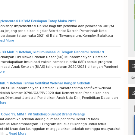
mplementasi UKS/M Persiapan Tatap Muka 2021
orkshop implementasi UKS/M bagi tim pembina dan pelaksana UKS/M
a jenjang pendidikan digelar Sekretariat Daerah Pemerintah Kota
 persiapan tatap muka 2021 di Balai Tawangarum, Komplek Balaikota
ead More
 SD Muh. 1 Ketelan, Ikuti Imunisasi di Tengah Pandemi Covid-19
ebanyak 109 siswa Sekolah Dasar (SD) Muhammadiyah 1 Ketelan
 mendapatkan imunisasi vaksin campak-rubella (MR) sesuai program
K
nisasi Anak Sekolah (BIAS) tahun ajaran 2020/2021 di tengah Pandemi
ore
Ka
uh. 1 Ketelan Terima Sertifikat Webinar Kangen Sekolah
ru SD Muhammadiyah 1 Ketelan Surakarta terima sertifikat webinar
K
kolah Nomor: 0796/C3/PP/2020 dari Kementerian Pendidikan dan
n, Direktorat Jenderal Pendidikan Anak Usia Dini, Pendidikan Dasar dan
More
 Covid 19, MIM 1 PK Sukoharjo Genjot Brand Pelangi
iat dinamika sekolah daring di masa pandemi Covid-19 tidak
kan MI Muhammadiyah 1 Program Khusus Sukoharjo untuk terus
t ciri khas dan keunggulan menggalakkan sekolah sehingga masyarakat
lih …
Read More