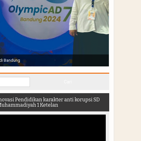
Joko Widodo selaku Presiden RI membuka Acara Muktamar
hadir di dalam stadion
novasi Pendidikan karakter anti korupsi SD
uhammadiyah 1 Ketelan