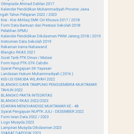
Olimpiade Ahmad Dahlan 2017
Kalender Pendidikan Muhammadiyah Provinsi Jawa
ngah Tahun Pelajaran 2022 / 2023
Kisi - Kisi Akhlaq SMK Ciri Khusus 2017 / 2018
Form Data Bantuan dan Prestasi Sekolah 2018
Pelatihan SPMU
Kalender Pendidikan Dikdasmen PWM Jateng 2018 / 2019
Instrumen Data Sekolah 2019
Rekaman Irama Nahawand
Blangko RKAS 2021
Surat Tarik PTK Dinas / Mutasi
Form Input PTK GTK Cabdin
Syarat Pengajuan SK Yayasan
Landasan Hukum Muhammadiyah ( 2016 )
KISI US ISMUBA WILAYAH 2022
BLANGKO DAYA TAMPUNG PENGGEMBIRA MUKTAMAR
 TAHUN 2022
BLANGKO PAKTA INTEGRITAS
BLANGKO RKAS 2022/2023
EDARAN MENCHANDISE MUKTAMAR KE - 48
Syarat Pengajuan NUPTK JULI - DESEMBER 2022
Form Isian Data 2022 / 2023
Logo Musyda 2023
Lampiran Musyda Dikdasmen 2023
SYARAT DAPODIK 2023