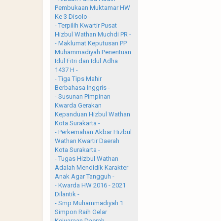
Pembukaan Muktamar HW
Ke 3 Disolo -
- Terpilih Kwartir Pusat
Hizbul Wathan Muchdi PR -
- Maklumat Keputusan PP
Muhammadiyah Penentuan
Idul Fitri dan Idul Adha
1437 H -
- Tiga Tips Mahir
Berbahasa Inggris -
- Susunan Pimpinan
Kwarda Gerakan
Kepanduan Hizbul Wathan
Kota Surakarta -
- Perkemahan Akbar Hizbul
Wathan Kwartir Daerah
Kota Surakarta -
- Tugas Hizbul Wathan
Adalah Mendidik Karakter
Anak Agar Tangguh -
- Kwarda HW 2016 - 2021
Dilantik -
- Smp Muhammadiyah 1
Simpon Raih Gelar
Kejuaraan Daerah -