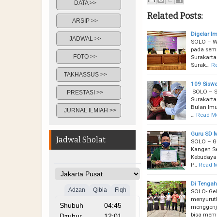
DATA >>
Related Posts:
ARSIP >>
Digelar I
JADWAL >>
SOLO – W
pada semu
FOTO >>
Surakarta
Surak…
R
TAKHASSUS >>
109 Siswa
SOLO – S
PRESTASI >>
Surakarta
Bulan Imu
JURNAL ILMIAH >>
…
Read M
Guru SD M
Jadwal Sholat
SOLO – Gu
Kangen Se
Kebudayaa
P…
Read 
Di Tengah
SOLO- Gel
menyurut
menggenjo
bisa memi