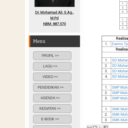
Dr. Mohamad Ali, S.Ag.,
M.Pd
NBM. 887.570
Realis
Menu
1.
Darmo Tj
Realis
PROFIL >>
1.
SD Muham
2.
SD Muham
LAGU >>
3.
SD Muham
4.
SD Muham
VIDEO >>
1.
SMP Muha
PENDIDIKAN >>
2.
SMP Muha
AGENDA >>
3.
SMP Muha
KEGIATAN >>
1.
SMK Muha
2.
SMK Muha
E-BOOK >>
3.
SMK Muha