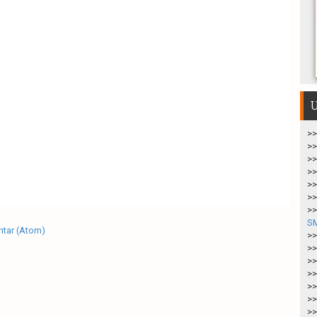
U
>>
>>
>>
>>
>>
>>
>>
S
tar (Atom)
>>
>>
>>
>>
>>
>>
>>