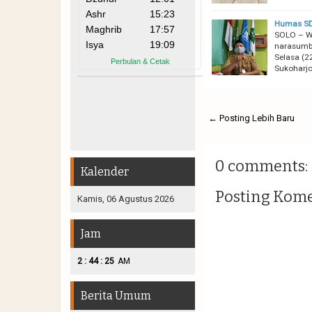
Humas SD 
SOLO – Wa
narasumbe
Selasa (
Sukoharj
← Posting Lebih Baru
0 comments:
Kalender
Posting Kom
Kamis, 06 Agustus 2026
Jam
:
:
2
44
26
AM
Berita Umum