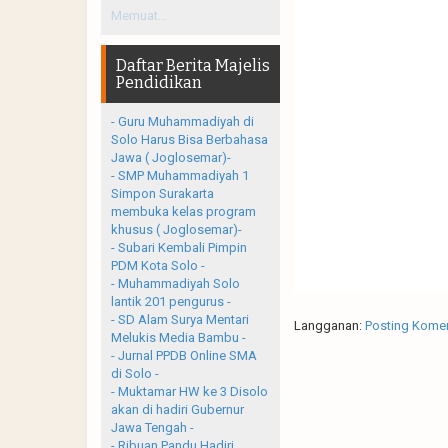
Memuat...
Daftar Berita Majelis
Pendidikan
- Guru Muhammadiyah di
Solo Harus Bisa Berbahasa
Jawa ( Joglosemar)-
- SMP Muhammadiyah 1
Simpon Surakarta
membuka kelas program
khusus ( Joglosemar)-
- Subari Kembali Pimpin
PDM Kota Solo -
- Muhammadiyah Solo
lantik 201 pengurus -
- SD Alam Surya Mentari
Langganan:
Posting Komen
Melukis Media Bambu -
- Jurnal PPDB Online SMA
di Solo -
- Muktamar HW ke 3 Disolo
akan di hadiri Gubernur
Jawa Tengah -
- Ribuan Pandu Hadiri