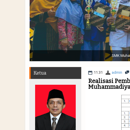
Sabtu, 19 November 2022. (dari kiri) Pertunjukan Tap
Muhammadiyah 48 || Pe
Ketua
11.31
admin
Realisasi Pem
Muhammadiyah 